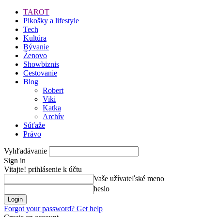
TAROT
Pikošky a lifestyle
Tech
Kultúra
Bývanie
Ženovo
Showbiznis
Cestovanie
Blog
Robert
Viki
Katka
Archív
Súťaže
Právo
Vyhľadávanie
Sign in
Vitajte! prihlásenie k účtu
Vaše užívateľské meno
heslo
Forgot your password? Get help