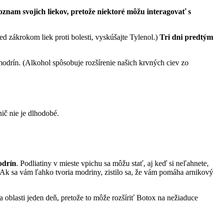
znam svojich liekov, pretože niektoré môžu interagovať s
ed zákrokom liek proti bolesti, vyskúšajte Tylenol.)
Tri dni predtým
 modrín. (Alkohol spôsobuje rozšírenie našich krvných ciev zo
ič nie je dlhodobé.
odrín
. Podliatiny v mieste vpichu sa môžu stať, aj keď si neľahnete,
. Ak sa vám ľahko tvoria modriny, zistilo sa, že vám pomáha arnikový
a oblasti jeden deň, pretože to môže rozšíriť Botox na nežiaduce