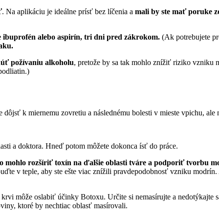
ť
. Na aplikáciu je ideálne prísť bez líčenia a
mali by ste mať poruke zo
e ibuprofén alebo aspirín, tri dni pred zákrokom.
(Ak potrebujete pr
aku.
úť požívaniu alkoholu
, pretože by sa tak mohlo znížiť riziko vzniku
odliatin.)
 dôjsť k miernemu zovretiu a následnému bolesti v mieste vpichu, ale n
blasti a doktora. Hneď potom môžete dokonca ísť do práce.
 to mohlo rozšíriť toxín na ďalšie oblasti tváre a podporiť tvorbu m
 buďte v teple, aby ste ešte viac znížili pravdepodobnosť vzniku modrín
 krvi môže oslabiť účinky Botoxu. Určite si nemasírujte a nedotýkajte s
oviny, ktoré by nechtiac oblasť masírovali.