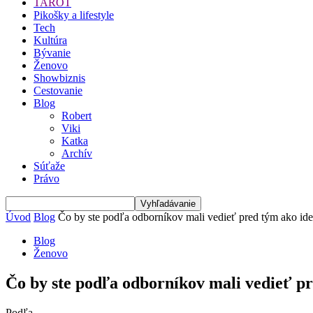
TAROT
Pikošky a lifestyle
Tech
Kultúra
Bývanie
Ženovo
Showbiznis
Cestovanie
Blog
Robert
Viki
Katka
Archív
Súťaže
Právo
Úvod
Blog
Čo by ste podľa odborníkov mali vedieť pred tým ako idet
Blog
Ženovo
Čo by ste podľa odborníkov mali vedieť pr
Podľa