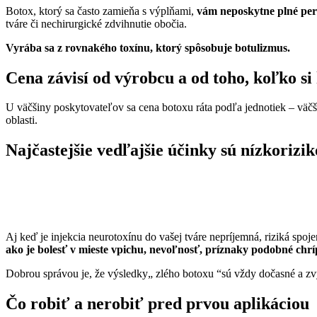
Botox, ktorý sa často zamieňa s výplňami,
vám neposkytne plné pery
tváre či nechirurgické zdvihnutie obočia.
Vyrába sa z rovnakého toxínu, ktorý spôsobuje botulizmus.
Cena závisí od výrobcu a od toho, koľko si
U väčšiny poskytovateľov sa cena botoxu ráta podľa jednotiek – väčšin
oblasti.
Najčastejšie vedľajšie účinky sú nízkorizi
Aj keď je injekcia neurotoxínu do vašej tváre nepríjemná, riziká spo
ako je bolesť v mieste vpichu, nevoľnosť, príznaky podobné chrí
Dobrou správou je, že výsledky„ zlého botoxu “sú vždy dočasné a zv
Čo robiť a nerobiť pred prvou aplikáciou