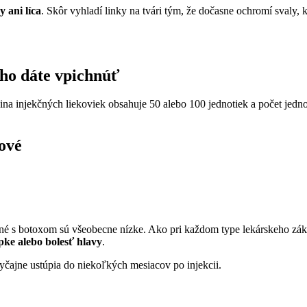
 ani líca
. Skôr vyhladí linky na tvári tým, že dočasne ochromí svaly,
 ho dáte vpichnúť
a injekčných liekoviek obsahuje 50 alebo 100 jednotiek a počet jednotie
kové
jené s botoxom sú všeobecne nízke. Ako pri každom type lekárskeho zák
pke alebo bolesť hlavy
.
yčajne ustúpia do niekoľkých mesiacov po injekcii.