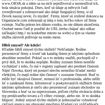
www.ORSR.sk a nikto sa na nich nepriživoval a nezneužíval ich,
bola situácia pokojná. Dnes, keď sú údaje aj mŕtvych ľudí
zverejňované a zobrazované ako údaje fungujúcej firmy, si už
človek naozaj nevie, čo myslieť. Firmy, ktoré sú zrušené dokonca na
Organizacie.com zobrazujú aj údaj o tom, koľko rokov už firma
existuje. Načíta pritom len dátum vzniku, no nie dátum ukončenia.
Osobné meno ľudí je použité do URL (treba chápať ako odkaz
začínajúci http.// na konkrétne miesto na webe) a tým sa vlastne
služba zároveň priživuje na tomto mene.
Hlbší zmysel? Ale kdeže!
Hľadáte hlbší zmysel týchto služieb? Nehľadajte. Reálne
prezentovať firmy a tvoriť tak katalóg firiem je takýmto spôsobom
absolútne nemožné. Pokiaľ sa o to stránky snažili, pochopili už v
prvý deň, že to skrátka nepôjde. Reálny zoznam firiem nemôže
vychádzať z toho, čo má v registry zapísané ako predmet činnosti.
Nájsť človeka, ktorý mi postaví strechu nemožno hľadať medzi
všetkými, čo majú reálne túto činnosť v zozname činností. Buď to
môže byť okrajová činnosť, nemusí ísť o profesionála, alebo môže
ísť o zaniknutú firmu. Informovať o poskytovaných službách firiem
takýmto spôsobom je niečo ako prezentovať zoznam obchodov na
Slovensku a hrať sa na superzoznam, pričom chýba otváracia doba a
typ predávaného tovaru a či vôbec existuje, alebo nie. Je to skrátka
hlúposť. Jediný zmysel týchto služieb je jednoznačne vybudovať
cieľovú stanicu pre obrovské množstvo hľadaní cez vyhľadávače.