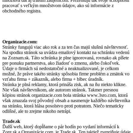
množstva dát aj ďalším záujemcom. Prezentujú tak svoje schopnosti
pracovať s veľkým množstvom údajov, ako sú informácie z
obchodného registra.
Organizacie.com:
Stránky fungujú viac ako rok a za ten čas majú slušnú návštevnosť.
Na spodku stránok sa uvádza emailový kontakt na schránku vedenú
na Zoznam.sk. Táto schránka je plne ignorovaná, rovnako ak píšete
pre ponuku partnerstva, ako žiadosť o zmenu, alebo čokoľvek.
Údaje o firmách sú nedostatočné a neaktualizované, je celkom
možné, že práve takéto stránky spôsobia firme problém a zmätok vo
vzťahu firma + zákazník, alebo firma + blbec úradník.
Stránka je plná reklamy, ktorá prináša zisk, ak na ňu niekto klikne.
Nie však návštevníkom, ale autorom stránok. Takmer presnou
kópiou stránok organizacie.com bola stránka www.3sro.com, ktorá
však zmazala svoj pôvodný obsah a nasmeruje každého návštevníka
na stránku, ktorá hlása posolstvo proti potratom. Niečo tematicky
odlišné, ale to zrejme nikoho netrápi.
Trade.sk
Ďalší web, ktorý dopĺňame o pár hodín po vydaní informácií k
Zorg.sk a Organizácie.com, je Trade.sk. Ten taktiež zverejňuje údaje