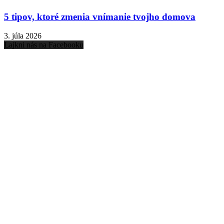
5 tipov, ktoré zmenia vnímanie tvojho domova
3. júla 2026
Lajkni nás na Facebooku