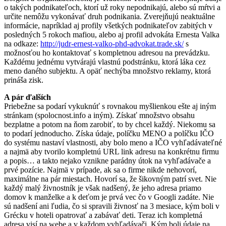
o takých podnikateľoch, ktorí už roky nepodnikajú, alebo sú mŕtvi a
určite nemôžu vykonávať druh podnikania. Zverejňujú neaktuálne
informácie, napríklad aj profily všetkých podnikateľov zabitých v
posledných 5 rokoch mafiou, alebo aj profil advokáta Ernesta Valka
na odkaze:
http://judr-ernest-valko-phd-advokat.trade.sk/
s
možnosťou ho kontaktovať s kompletnou adresou na prevádzku.
Každému jednému vytvárajú vlastnú podstránku, ktorá láka cez
meno daného subjektu. A opäť nechýba množstvo reklamy, ktorá
prináša zisk.
A pár ďalších
Priebežne sa podarí vykuknúť s rovnakou myšlienkou ešte aj iným
stránkam (spolocnost.info a iným). Získať množstvo obsahu
bezplatne a potom na ňom zarobiť, to by chcel každý. Niekomu sa
to podarí jednoducho. Získa údaje, políčku MENO a políčku IČO
do systému nastaví vlastnosti, aby bolo meno a IČO vyhľadávateľné
a najmä aby tvorilo kompletnú URL link adresu na konkrétnu firmu
a popis… a takto nejako vznikne parádny útok na vyhľadávače a
prvé pozície. Najmä v prípade, ak sa o firme nikde nehovorí,
maximálne na pár miestach. Hovorí sa, že šikovným patrí svet. Nie
každý malý živnostník je však nadšený, že jeho adresa priamo
domov k manželke a k deťom je prvá vec čo v Googli zadáte. Nie
sú nadšení ani ľudia, čo si spravili živnosť na 3 mesiace, kým boli v
Grécku v hoteli opatrovať a zabávať deti. Teraz ich kompletná
adresa visí na webe a v každom vyhľadávači. Kým boli údaje na