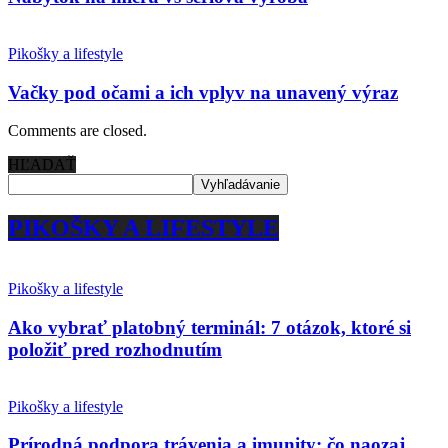
Pikošky a lifestyle
Vačky pod očami a ich vplyv na unavený výraz
Comments are closed.
HĽADAŤ
PIKOŠKY A LIFESTYLE
Pikošky a lifestyle
Ako vybrať platobný terminál: 7 otázok, ktoré si
položiť pred rozhodnutím
Pikošky a lifestyle
Prírodná podpora trávenia a imunity: čo naozaj