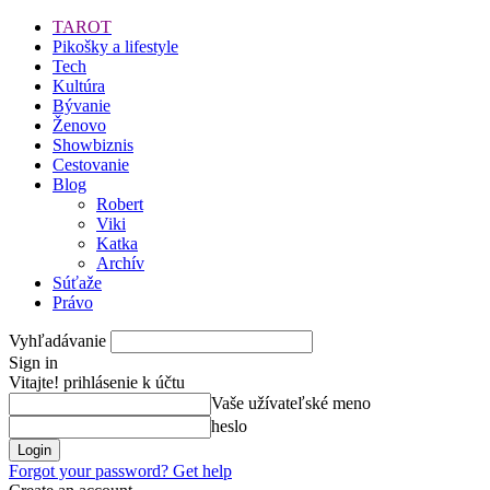
TAROT
Pikošky a lifestyle
Tech
Kultúra
Bývanie
Ženovo
Showbiznis
Cestovanie
Blog
Robert
Viki
Katka
Archív
Súťaže
Právo
Vyhľadávanie
Sign in
Vitajte! prihlásenie k účtu
Vaše užívateľské meno
heslo
Forgot your password? Get help