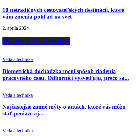
10 netradičných cestovateľských destinácií, ktoré
vám zmenia pohľad na svet
2. apríla 2024
VEDA A TECHNIKA
Veda a technika
Biometrická dochádzka mení spôsob riadenia
pracovného času. Odborníci vysvetľujú, prečo sa...
Veda a technika
Najčastejšie zimné mýty o autách, ktoré vás môžu
stáť peniaze aj...
Veda a technika