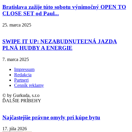
Bratislava zažije túto sobotu výnimočný OPEN TO
CLOSE SET od Paul...
25. marca 2025
SWIPE IT UP: NEZABUDNUTEĽNÁ JAZDA
PLNÁ HUDBY A ENERGIE
7. marca 2025
Impressum
Redakcia
Partneri
Cenník reklamy
© by Gurkuda, s.r.o
ĎALŠIE PRÍBEHY
Najčastejšie právne omyly pri kúpe bytu
17. júla 2026