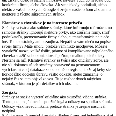
tak získajú doslova šialené množstvo návštev ľudí, čo hľadajú buď
konkrétnu firmu, alebo človeka. Ak ste niekedy podnikali, alebo
niekto z vašich blízkych, Google si zrejme našiel o ňom záznam na
niektorej z týchto súkromných stránok.
Klamárov a chytrákov je na internete priveľa
Stránky sa tvária ako solídne stránky, ktoré informujú o firmách, no
samotné stránky ignorujú niektoré prvky, ako zrušenie firmy, smrť
podnikateľa, premenovanie firmy alebo jej transformácia na niečo
iné. To tieto stránky ani nezaujíma. Nepáči sa vám niečo na popise
svojej firmy? Máte smolu, pretože vám nikto neodpovie. Môžete
vynaložiť naozaj veľké úsilie, priamo si komplikovane nájsť daného
človeka snažiť sa ho kontaktovať poštou, emailom, telefonicky.
Nestane sa nič. Klamlivé stránky sa tvária ako oficiálny zdroj, ale
nie sú. dokonca sú ich systémy postavené na permanentnom
vyciciavaní celej databáze z obchodného registra, takže aj keby ste
horkoťažko docielili úpravu vášho odkazu, alebo zmazanie, o
nejaký čas sa tam objaví znovu. Tu je rozbor dvoch takýchto
stránok, v ktorom je pár detailov o ich obsahu.
Zorg.sk:
Stránky sa snažia vyzerať oficiálne ako skutočná vládna stránka.
Tento pocit majú docieliť použité logá a odkazy na spodku stránok.
Odkazy však nevedú nikam, pretože stránka je zrejme naschvál
neúplná.
Stránky nemajú prevádzkovateľa, žiadnu firmu, ani jednotlivca. Ani