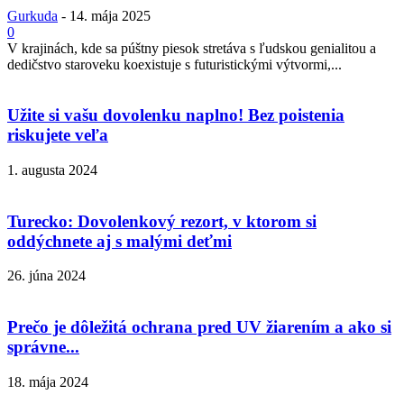
Gurkuda
-
14. mája 2025
0
V krajinách, kde sa púštny piesok stretáva s ľudskou genialitou a
dedičstvo staroveku koexistuje s futuristickými výtvormi,...
Užite si vašu dovolenku naplno! Bez poistenia
riskujete veľa
1. augusta 2024
Turecko: Dovolenkový rezort, v ktorom si
oddýchnete aj s malými deťmi
26. júna 2024
Prečo je dôležitá ochrana pred UV žiarením a ako si
správne...
18. mája 2024