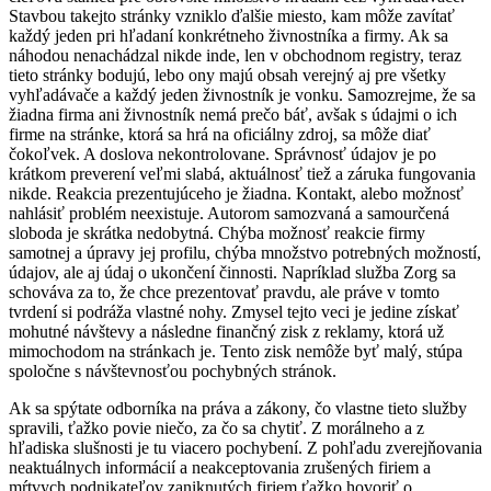
Stavbou takejto stránky vzniklo ďalšie miesto, kam môže zavítať
každý jeden pri hľadaní konkrétneho živnostníka a firmy. Ak sa
náhodou nenachádzal nikde inde, len v obchodnom registry, teraz
tieto stránky bodujú, lebo ony majú obsah verejný aj pre všetky
vyhľadávače a každý jeden živnostník je vonku. Samozrejme, že sa
žiadna firma ani živnostník nemá prečo báť, avšak s údajmi o ich
firme na stránke, ktorá sa hrá na oficiálny zdroj, sa môže diať
čokoľvek. A doslova nekontrolovane. Správnosť údajov je po
krátkom preverení veľmi slabá, aktuálnosť tiež a záruka fungovania
nikde. Reakcia prezentujúceho je žiadna. Kontakt, alebo možnosť
nahlásiť problém neexistuje. Autorom samozvaná a samourčená
sloboda je skrátka nedobytná. Chýba možnosť reakcie firmy
samotnej a úpravy jej profilu, chýba množstvo potrebných možností,
údajov, ale aj údaj o ukončení činnosti. Napríklad služba Zorg sa
schováva za to, že chce prezentovať pravdu, ale práve v tomto
tvrdení si podráža vlastné nohy. Zmysel tejto veci je jedine získať
mohutné návštevy a následne finančný zisk z reklamy, ktorá už
mimochodom na stránkach je. Tento zisk nemôže byť malý, stúpa
spoločne s návštevnosťou pochybných stránok.
Ak sa spýtate odborníka na práva a zákony, čo vlastne tieto služby
spravili, ťažko povie niečo, za čo sa chytiť. Z morálneho a z
hľadiska slušnosti je tu viacero pochybení. Z pohľadu zverejňovania
neaktuálnych informácií a neakceptovania zrušených firiem a
mŕtvych podnikateľov zaniknutých firiem ťažko hovoriť o