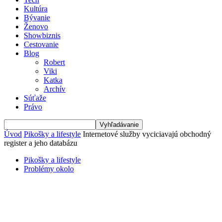
Kultúra
Bývanie
Ženovo
Showbiznis
Cestovanie
Blog
Robert
Viki
Katka
Archív
Súťaže
Právo
Úvod
Pikošky a lifestyle
Internetové služby vyciciavajú obchodný
register a jeho databázu
Pikošky a lifestyle
Problémy okolo