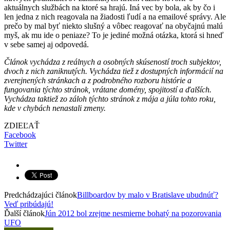
aktuálnych službách na ktoré sa hrajú. Iná vec by bola, ak by čo i
len jedna z nich reagovala na žiadosti ľudí a na emailové správy. Ale
prečo by mal byť niekto slušný a vôbec reagovať na obyčajnú malú
myš, ak mu ide o peniaze? To je jediné možná otázka, ktorá si hneď
v sebe samej aj odpovedá.
Článok vychádza z reálnych a osobných skúseností troch subjektov,
dvoch z nich zaniknutých. Vychádza tiež z dostupných informácií na
zverejnených stránkach a z podrobného rozboru histórie a
fungovania týchto stránok, vrátane domény, spojitostí a ďalších.
Vychádza taktiež zo záloh týchto stránok z mája a júla tohto roku,
kde v chybách nenastali zmeny.
ZDIEĽAŤ
Facebook
Twitter
Predchádzajúci článok
Billboardov by malo v Bratislave ubudnúť?
Veď pribúdajú!
Ďalší článok
Jún 2012 bol zrejme nesmierne bohatý na pozorovania
UFO