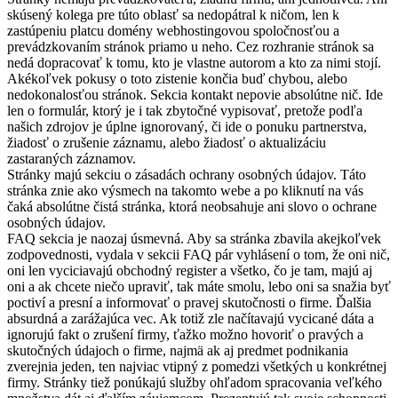
skúsený kolega pre túto oblasť sa nedopátral k ničom, len k
zastúpeniu platcu domény webhostingovou spoločnosťou a
prevádzkovaním stránok priamo u neho. Cez rozhranie stránok sa
nedá dopracovať k tomu, kto je vlastne autorom a kto za nimi stojí.
Akékoľvek pokusy o toto zistenie končia buď chybou, alebo
nedokonalosťou stránok. Sekcia kontakt nepovie absolútne nič. Ide
len o formulár, ktorý je i tak zbytočné vypisovať, pretože podľa
našich zdrojov je úplne ignorovaný, či ide o ponuku partnerstva,
žiadosť o zrušenie záznamu, alebo žiadosť o aktualizáciu
zastaraných záznamov.
Stránky majú sekciu o zásadách ochrany osobných údajov. Táto
stránka znie ako výsmech na takomto webe a po kliknutí na vás
čaká absolútne čistá stránka, ktorá neobsahuje ani slovo o ochrane
osobných údajov.
FAQ sekcia je naozaj úsmevná. Aby sa stránka zbavila akejkoľvek
zodpovednosti, vydala v sekcii FAQ pár vyhlásení o tom, že oni nič,
oni len vyciciavajú obchodný register a všetko, čo je tam, majú aj
oni a ak chcete niečo upraviť, tak máte smolu, lebo oni sa snažia byť
poctiví a presní a informovať o pravej skutočnosti o firme. Ďalšia
absurdná a zarážajúca vec. Ak totiž zle načítavajú vycicané dáta a
ignorujú fakt o zrušení firmy, ťažko možno hovoriť o pravých a
skutočných údajoch o firme, najmä ak aj predmet podnikania
zverejnia jeden, ten najviac vtipný z pomedzi všetkých u konkrétnej
firmy. Stránky tiež ponúkajú služby ohľadom spracovania veľkého