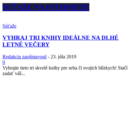
SÚŤAŽE NA INTERNETE
Súťaže
VYHRAJ TRI KNIHY IDEÁLNE NA DLHÉ
LETNÉ VEČERY
Redakcia zaujímavostí
-
23. júla 2019
0
Vyhrajte tieto tri skvelé knihy pre seba či svojich blízkych! Stačí
zadať váš...