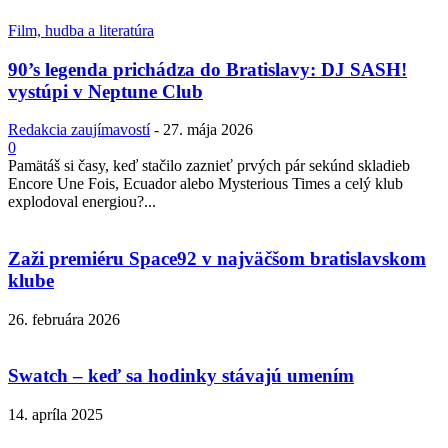
Film, hudba a literatúra
90’s legenda prichádza do Bratislavy: DJ SASH!
vystúpi v Neptune Club
Redakcia zaujímavostí
-
27. mája 2026
0
Pamätáš si časy, keď stačilo zaznieť prvých pár sekúnd skladieb
Encore Une Fois, Ecuador alebo Mysterious Times a celý klub
explodoval energiou?...
Zaži premiéru Space92 v najväčšom bratislavskom
klube
26. februára 2026
Swatch – keď sa hodinky stávajú umením
14. apríla 2025