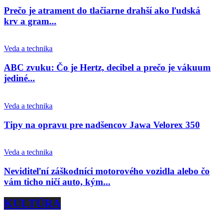
Prečo je atrament do tlačiarne drahší ako ľudská
krv a gram...
Veda a technika
ABC zvuku: Čo je Hertz, decibel a prečo je vákuum
jediné...
Veda a technika
Tipy na opravu pre nadšencov Jawa Velorex 350
Veda a technika
Neviditeľní záškodníci motorového vozidla alebo čo
vám ticho ničí auto, kým...
KULTÚRA