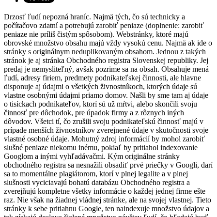
Drzosť ľudí nepozná hraníc. Najmä tých, čo sú technicky a
počítačovo zdatní a potrebujú zarobiť peniaze (doplnenie: zarobiť
peniaze nie príliš čistým spôsobom). Webstránky, ktoré majú
obrovské množstvo obsahu majú vždy vysokú cenu. Najmä ak ide o
stránky s originálnym neduplikovaným obsahom. Jednou z takých
stránok je aj stránka Obchodného registra Slovenskej republiky. Jej
predaj je nemysliteľný, avšak pozrime sa na obsah. Obsahuje mená
ľudí, adresy firiem, predmety podnikateľskej činnosti, ale hlavne
disponuje aj údajmi o všetkých živnostníkoch, ktorých údaje sú
vlastne osobnými údajmi priamo domov. Našli by sme tam aj údaje
o tisíckach podnikateľov, ktorí sú už mŕtvi, alebo skončili svoju
činnosť pre dôchodok, pre úpadok firmy a z rôznych iných
dôvodov. Všetci tí, čo zrušili svoju podnikateľskú činnosť majú v
prípade menších živnostníkov zverejnené údaje v skutočnosti svoje
vlastné osobné údaje. Mohutný zdroj informácií by mohol zarobiť
slušné peniaze niekomu inému, pokiaľ by pritiahol indexovanie
Googlom a inými vyhľadávačmi. Kým originálne stránky
obchodného registra sa nesnažili obsadiť prvé priečky v Googli, darí
sa to momentálne plagiátorom, ktorí v plnej legalite a v plnej
slušnosti vyciciavajú bohatú databázu Obchodného registra a
zverejňujú kompletne všetky informácie o každej jednej firme ešte
raz. Nie však na žiadnej vládnej stránke, ale na svojej vlastnej. Tieto
stránky k sebe pritiahnu Google, ten naindexuje množstvo údajov a