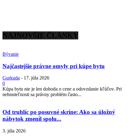
NAJNOVŠIE ČLÁNKY
Bývanie
Najčastejšie právne omyly pri kúpe bytu
Gurkuda
-
17. júla 2026
0
Kúpa bytu nie je len dohoda o cene a odovzdanie kľúčov. Pri
nehnuteľnosti sa právny problém často...
Od truhlíc po posuvné skrine: Ako sa úložný
nábytok zmenil spolu...
3. júla 2026