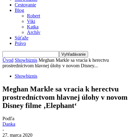
Cestovanie
Blog
Robert
Viki
Katka
Archív
Súťaže
Právo
Úvod
Showbiznis
Meghan Markle sa vracia k herectvu
prostredníctvom hlavnej úlohy v novom Disney...
Showbiznis
Meghan Markle sa vracia k herectvu
prostredníctvom hlavnej úlohy v novom
Disney filme ‚Elephant‘
Podľa
Danka
-
27. marca 2020