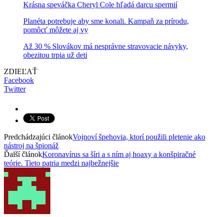
Krásna speváčka Cheryl Cole hľadá darcu spermií
Planéta potrebuje aby sme konali. Kampaň za prírodu,
pomôcť môžete aj vy
Až 30 % Slovákov má nesprávne stravovacie návyky,
obezitou trpia už deti
ZDIEĽAŤ
Facebook
Twitter
Predchádzajúci článok
Vojnoví špehovia, ktorí použili pletenie ako
nástroj na špionáž
Ďalší článok
Koronavírus sa šíri a s ním aj hoaxy a konšpiračné
teórie. Tieto patria medzi najbežnejšie