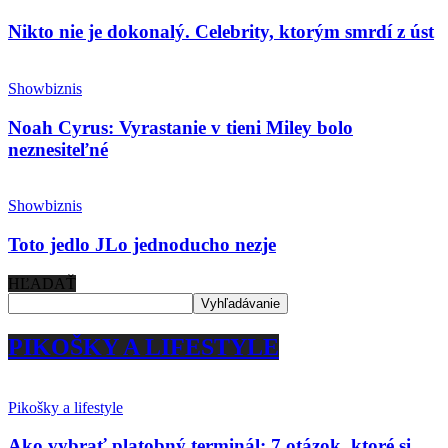
Nikto nie je dokonalý. Celebrity, ktorým smrdí z úst
Showbiznis
Noah Cyrus: Vyrastanie v tieni Miley bolo
neznesiteľné
Showbiznis
Toto jedlo JLo jednoducho nezje
HĽADAŤ
PIKOŠKY A LIFESTYLE
Pikošky a lifestyle
Ako vybrať platobný terminál: 7 otázok, ktoré si