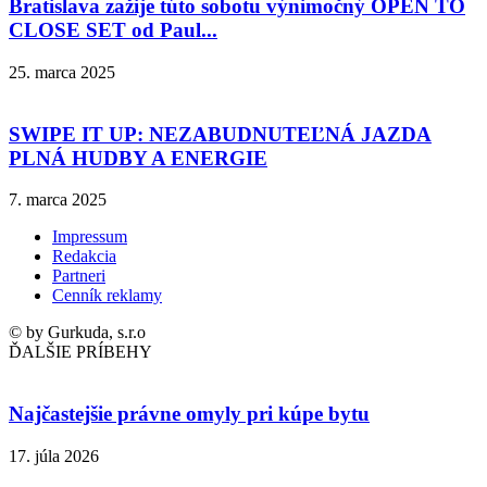
Bratislava zažije túto sobotu výnimočný OPEN TO
CLOSE SET od Paul...
25. marca 2025
SWIPE IT UP: NEZABUDNUTEĽNÁ JAZDA
PLNÁ HUDBY A ENERGIE
7. marca 2025
Impressum
Redakcia
Partneri
Cenník reklamy
© by Gurkuda, s.r.o
ĎALŠIE PRÍBEHY
Najčastejšie právne omyly pri kúpe bytu
17. júla 2026