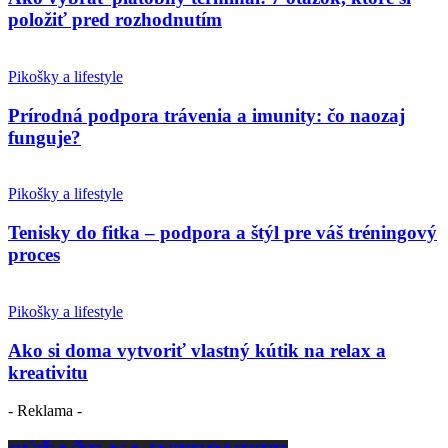
položiť pred rozhodnutím
Pikošky a lifestyle
Prírodná podpora trávenia a imunity: čo naozaj
funguje?
Pikošky a lifestyle
Tenisky do fitka – podpora a štýl pre váš tréningový
proces
Pikošky a lifestyle
Ako si doma vytvoriť vlastný kútik na relax a
kreativitu
- Reklama -