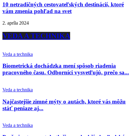
10 netradičných cestovateľských destinácií, ktoré
vám zmenia pohľad na svet
2. apríla 2024
VEDA A TECHNIKA
Veda a technika
Biometrická dochádzka mení spôsob riadenia
pracovného času. Odborníci vysvetľujú, prečo sa...
Veda a technika
Najčastejšie zimné mýty o autách, ktoré vás môžu
stáť peniaze aj...
Veda a technika