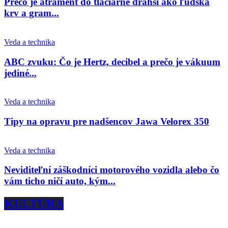
Prečo je atrament do tlačiarne drahší ako ľudská
krv a gram...
Veda a technika
ABC zvuku: Čo je Hertz, decibel a prečo je vákuum
jediné...
Veda a technika
Tipy na opravu pre nadšencov Jawa Velorex 350
Veda a technika
Neviditeľní záškodníci motorového vozidla alebo čo
vám ticho ničí auto, kým...
KULTÚRA