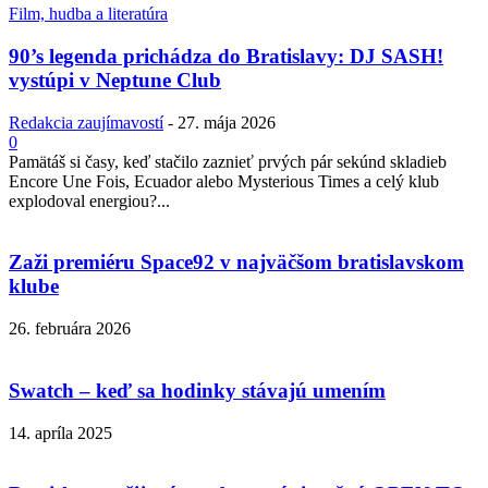
Film, hudba a literatúra
90’s legenda prichádza do Bratislavy: DJ SASH!
vystúpi v Neptune Club
Redakcia zaujímavostí
-
27. mája 2026
0
Pamätáš si časy, keď stačilo zaznieť prvých pár sekúnd skladieb
Encore Une Fois, Ecuador alebo Mysterious Times a celý klub
explodoval energiou?...
Zaži premiéru Space92 v najväčšom bratislavskom
klube
26. februára 2026
Swatch – keď sa hodinky stávajú umením
14. apríla 2025