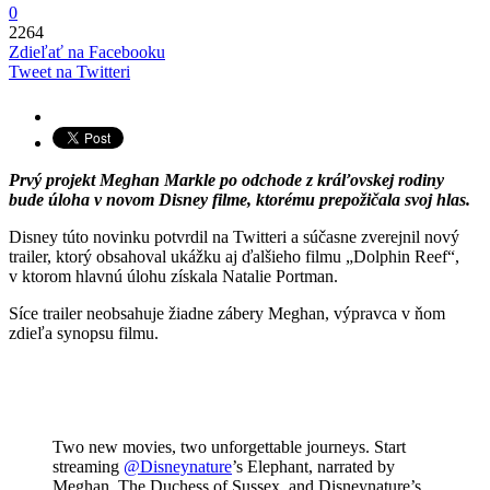
0
2264
Zdieľať na Facebooku
Tweet na Twitteri
Prvý projekt Meghan Markle po odchode z kráľovskej rodiny
bude úloha v novom Disney filme, ktorému prepožičala svoj hlas.
Disney túto novinku potvrdil na Twitteri a súčasne zverejnil nový
trailer, ktorý obsahoval ukážku aj ďalšieho filmu „Dolphin Reef“,
v ktorom hlavnú úlohu získala Natalie Portman.
Síce trailer neobsahuje žiadne zábery Meghan, výpravca v ňom
zdieľa synopsu filmu.
Two new movies, two unforgettable journeys. Start
streaming
@Disneynature
’s Elephant, narrated by
Meghan, The Duchess of Sussex, and Disneynature’s