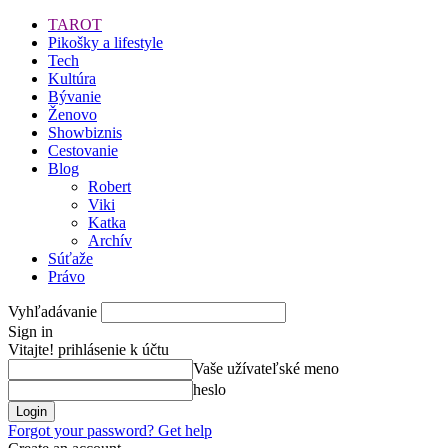
TAROT
Pikošky a lifestyle
Tech
Kultúra
Bývanie
Ženovo
Showbiznis
Cestovanie
Blog
Robert
Viki
Katka
Archív
Súťaže
Právo
Vyhľadávanie
Sign in
Vitajte! prihlásenie k účtu
Vaše užívateľské meno
heslo
Forgot your password? Get help