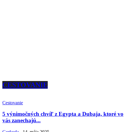
CESTOVANIE
Cestovanie
5 výnimočných chvíľ z Egypta a Dubaja, ktoré vo
vás zanechajú...
Gurkuda
-
14. mája 2025