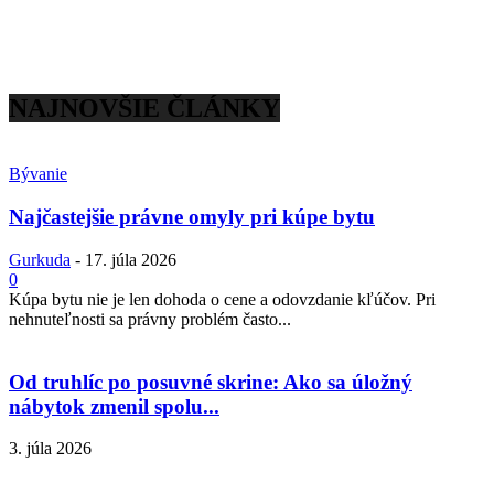
NAJNOVŠIE ČLÁNKY
Bývanie
Najčastejšie právne omyly pri kúpe bytu
Gurkuda
-
17. júla 2026
0
Kúpa bytu nie je len dohoda o cene a odovzdanie kľúčov. Pri
nehnuteľnosti sa právny problém často...
Od truhlíc po posuvné skrine: Ako sa úložný
nábytok zmenil spolu...
3. júla 2026