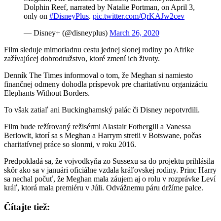
Dolphin Reef, narrated by Natalie Portman, on April 3,
only on
#DisneyPlus
.
pic.twitter.com/QrKAJw2cev
— Disney+ (@disneyplus)
March 26, 2020
Film sleduje mimoriadnu cestu jednej slonej rodiny po Afrike
zažívajúcej dobrodružstvo, ktoré zmení ich životy.
Denník The Times informoval o tom, že Meghan si namiesto
finančnej odmeny dohodla príspevok pre charitatívnu organizáciu
Elephants Without Borders.
To však zatiaľ ani Buckinghamský palác či Disney nepotvrdili.
Film bude režírovaný režisérmi Alastair Fothergill a Vanessa
Berlowit, ktorí sa s Meghan a Harrym stretli v Botswane, počas
charitatívnej práce so slonmi, v roku 2016.
Predpokladá sa, že vojvodkyňa zo Sussexu sa do projektu prihlásila
skôr ako sa v januári oficiálne vzdala kráľovskej rodiny. Princ Harry
sa nechal počuť, že Meghan mala záujem aj o rolu v rozprávke Leví
kráľ, ktorá mala premiéru v Júli. Odvážnemu páru držíme palce.
Čítajte tiež: