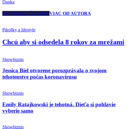
Danka
SÚVISIACE ČLÁNKY
VIAC OD AUTORA
Pikošky a lifestyle
Chcú aby si odsedela 8 rokov za mrežami
Showbiznis
Jessica Biel otvorene porozprávala o svojom
tehotenstve počas koronavírusu
Showbiznis
Emily Ratajkowski je tehotná. Dieťa si pohlavie
vyberie samo
Showbiznis