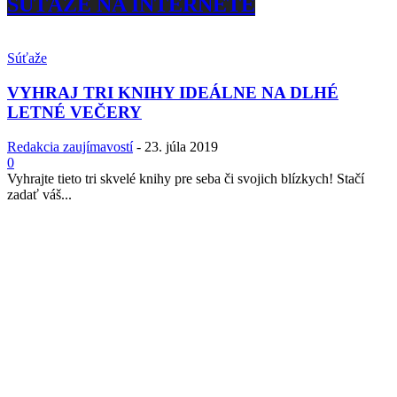
SÚŤAŽE NA INTERNETE
Súťaže
VYHRAJ TRI KNIHY IDEÁLNE NA DLHÉ
LETNÉ VEČERY
Redakcia zaujímavostí
-
23. júla 2019
0
Vyhrajte tieto tri skvelé knihy pre seba či svojich blízkych! Stačí
zadať váš...