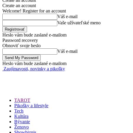
Create an account
Create an account
Welcome! Register for an account
Váš e-mail
Vaše užívateľské meno
Heslo vám bude zaslané e-mailom
Password recovery
Obnoviť svoje heslo
Váš e-mail
Heslo vám bude zaslané e-mailom
Zaujímavosti, novinky a pikošky
TAROT
Pikošky a lifestyle
Tech
Kultúra
Bývanie
Ženovo
Showbiznis