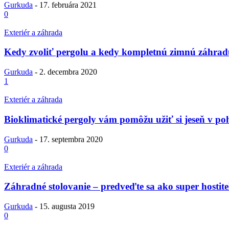
Gurkuda
-
17. februára 2021
0
Exteriér a záhrada
Kedy zvoliť pergolu a kedy kompletnú zimnú záhra
Gurkuda
-
2. decembra 2020
1
Exteriér a záhrada
Bioklimatické pergoly vám pomôžu užiť si jeseň v po
Gurkuda
-
17. septembra 2020
0
Exteriér a záhrada
Záhradné stolovanie – predveďte sa ako super hostite
Gurkuda
-
15. augusta 2019
0