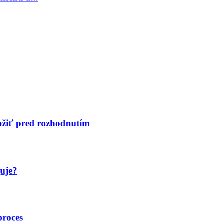
ložiť pred rozhodnutím
guje?
proces