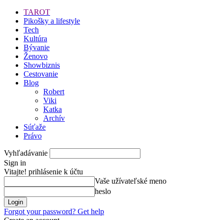
TAROT
Pikošky a lifestyle
Tech
Kultúra
Bývanie
Ženovo
Showbiznis
Cestovanie
Blog
Robert
Viki
Katka
Archív
Súťaže
Právo
Vyhľadávanie
Sign in
Vitajte! prihlásenie k účtu
Vaše užívateľské meno
heslo
Forgot your password? Get help