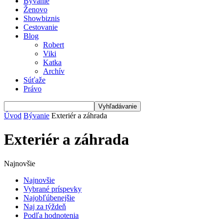
Bývanie
Ženovo
Showbiznis
Cestovanie
Blog
Robert
Viki
Katka
Archív
Súťaže
Právo
Úvod
Bývanie
Exteriér a záhrada
Exteriér a záhrada
Najnovšie
Najnovšie
Vybrané príspevky
Najobľúbenejšie
Naj za týždeň
Podľa hodnotenia