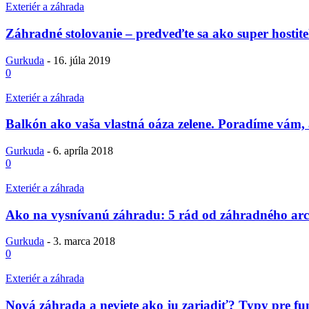
Exteriér a záhrada
Záhradné stolovanie – predveďte sa ako super hostite
Gurkuda
-
16. júla 2019
0
Exteriér a záhrada
Balkón ako vaša vlastná oáza zelene. Poradíme vám, 
Gurkuda
-
6. apríla 2018
0
Exteriér a záhrada
Ako na vysnívanú záhradu: 5 rád od záhradného arc
Gurkuda
-
3. marca 2018
0
Exteriér a záhrada
Nová záhrada a neviete ako ju zariadiť? Typy pre fu