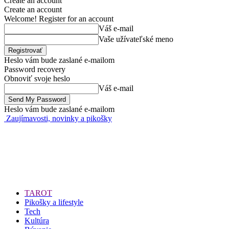
Create an account
Create an account
Welcome! Register for an account
Váš e-mail
Vaše užívateľské meno
Heslo vám bude zaslané e-mailom
Password recovery
Obnoviť svoje heslo
Váš e-mail
Heslo vám bude zaslané e-mailom
Zaujímavosti, novinky a pikošky
TAROT
Pikošky a lifestyle
Tech
Kultúra