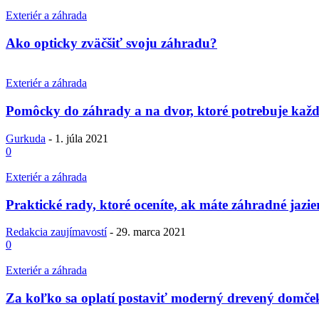
Exteriér a záhrada
Ako opticky zväčšiť svoju záhradu?
Exteriér a záhrada
Pomôcky do záhrady a na dvor, ktoré potrebuje kaž
Gurkuda
-
1. júla 2021
0
Exteriér a záhrada
Praktické rady, ktoré oceníte, ak máte záhradné jazi
Redakcia zaujímavostí
-
29. marca 2021
0
Exteriér a záhrada
Za koľko sa oplatí postaviť moderný drevený domče