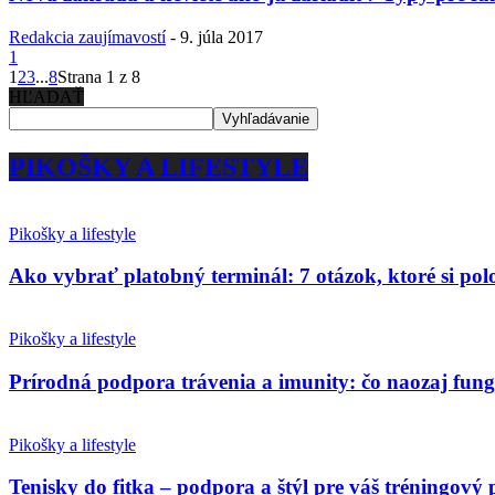
Redakcia zaujímavostí
-
9. júla 2017
1
1
2
3
...
8
Strana 1 z 8
HĽADAŤ
PIKOŠKY A LIFESTYLE
Pikošky a lifestyle
Ako vybrať platobný terminál: 7 otázok, ktoré si po
Pikošky a lifestyle
Prírodná podpora trávenia a imunity: čo naozaj fun
Pikošky a lifestyle
Tenisky do fitka – podpora a štýl pre váš tréningový 