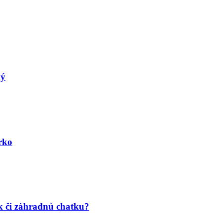
dý
erko
k či záhradnú chatku?