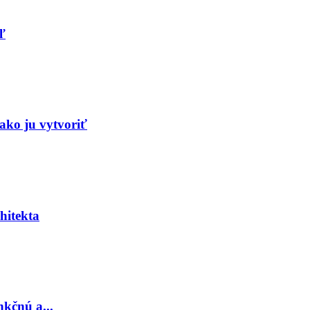
ľ
ako ju vytvoriť
hitekta
nkčnú a...