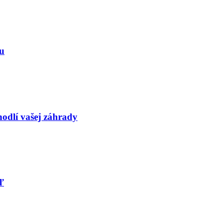
du
hodlí vašej záhrady
ľ