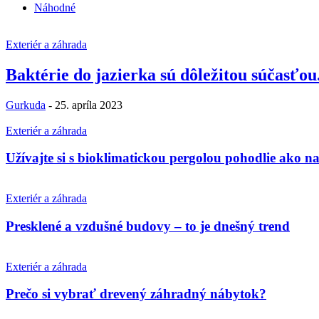
Náhodné
Exteriér a záhrada
Baktérie do jazierka sú dôležitou súčasťou
Gurkuda
-
25. apríla 2023
Exteriér a záhrada
Užívajte si s bioklimatickou pergolou pohodlie ako n
Exteriér a záhrada
Presklené a vzdušné budovy – to je dnešný trend
Exteriér a záhrada
Prečo si vybrať drevený záhradný nábytok?