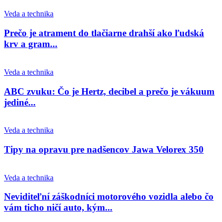
Veda a technika
Prečo je atrament do tlačiarne drahší ako ľudská
krv a gram...
Veda a technika
ABC zvuku: Čo je Hertz, decibel a prečo je vákuum
jediné...
Veda a technika
Tipy na opravu pre nadšencov Jawa Velorex 350
Veda a technika
Neviditeľní záškodníci motorového vozidla alebo čo
vám ticho ničí auto, kým...