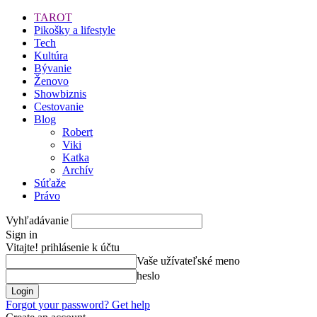
TAROT
Pikošky a lifestyle
Tech
Kultúra
Bývanie
Ženovo
Showbiznis
Cestovanie
Blog
Robert
Viki
Katka
Archív
Súťaže
Právo
Vyhľadávanie
Sign in
Vitajte! prihlásenie k účtu
Vaše užívateľské meno
heslo
Forgot your password? Get help