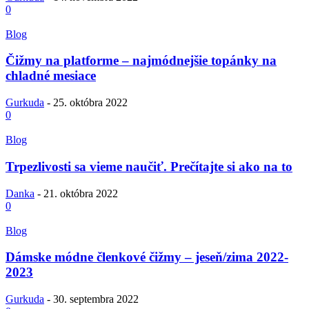
0
Blog
Čižmy na platforme – najmódnejšie topánky na
chladné mesiace
Gurkuda
-
25. októbra 2022
0
Blog
Trpezlivosti sa vieme naučiť. Prečítajte si ako na to
Danka
-
21. októbra 2022
0
Blog
Dámske módne členkové čižmy – jeseň/zima 2022-
2023
Gurkuda
-
30. septembra 2022