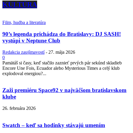
KULTÚRA
Film, hudba a literatúra
90’s legenda prichádza do Bratislavy: DJ SASH!
vystúpi v Neptune Club
Redakcia zaujímavostí
-
27. mája 2026
0
Pamätáš si časy, keď stačilo zaznieť prvých pár sekúnd skladieb
Encore Une Fois, Ecuador alebo Mysterious Times a celý klub
explodoval energiou?...
Zaži premiéru Space92 v najväčšom bratislavskom
klube
26. februára 2026
Swatch – keď sa hodinky stávajú umením