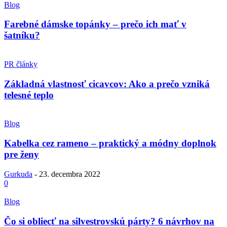
Blog
Farebné dámske topánky – prečo ich mať v
šatníku?
PR články
Základná vlastnosť cicavcov: Ako a prečo vzniká
telesné teplo
Blog
Kabelka cez rameno – praktický a módny doplnok
pre ženy
Gurkuda
-
23. decembra 2022
0
Blog
Čo si obliecť na silvestrovskú párty? 6 návrhov na