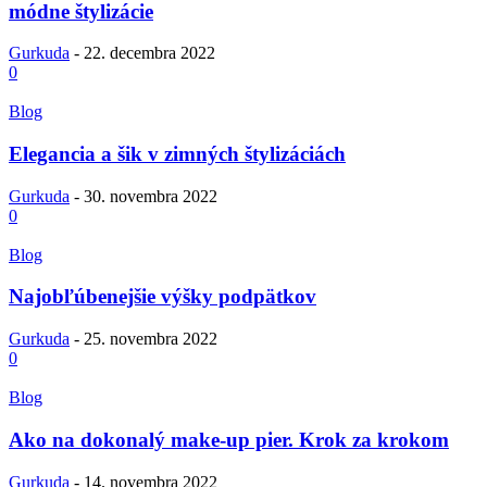
módne štylizácie
Gurkuda
-
22. decembra 2022
0
Blog
Elegancia a šik v zimných štylizáciách
Gurkuda
-
30. novembra 2022
0
Blog
Najobľúbenejšie výšky podpätkov
Gurkuda
-
25. novembra 2022
0
Blog
Ako na dokonalý make-up pier. Krok za krokom
Gurkuda
-
14. novembra 2022