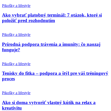
Pikošky a lifestyle
Ako vybrať platobný terminál: 7 otázok, ktoré si
položiť pred rozhodnutím
Pikošky a lifestyle
Prírodná podpora trávenia a imunity: čo naozaj
funguje?
Pikošky a lifestyle
Tenisky do fitka – podpora a štýl pre váš tréningový
proces
Pikošky a lifestyle
Ako si doma vytvoriť vlastný kútik na relax a
kreativitu