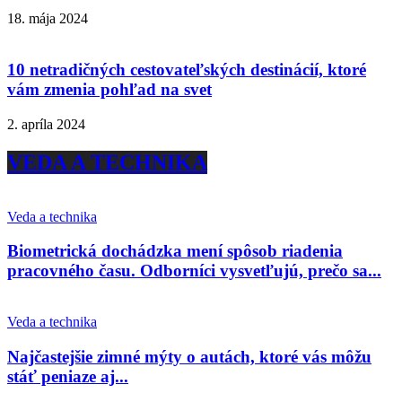
18. mája 2024
10 netradičných cestovateľských destinácií, ktoré
vám zmenia pohľad na svet
2. apríla 2024
VEDA A TECHNIKA
Veda a technika
Biometrická dochádzka mení spôsob riadenia
pracovného času. Odborníci vysvetľujú, prečo sa...
Veda a technika
Najčastejšie zimné mýty o autách, ktoré vás môžu
stáť peniaze aj...