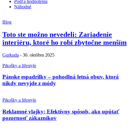
Podľa hodnotenia
Náhodné
Blog
Toto ste možno nevedeli: Zariadenie
interiéru, ktoré ho robí zbytočne menším
Gurkuda
-
30. októbra 2025
Pikošky a lifestyle
Pánske espadrilky – pohodlná letná obuv, ktorá
nikdy nevyjde z módy
Pikošky a lifestyle
Reklamné vlajky: Efektívny spôsob, ako upútať
pozornosť zákazníkov