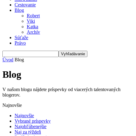
Cestovanie
Blog
Robert
Viki
Katka
Archív
Súťaže
Právo
Úvod
Blog
Blog
V našom blogu nájdete príspevky od viacerých talentovaných
blogerov.
Najnovšie
Najnovšie
Vybrané príspevky
Najobľúbenejšie
Naj za týždeň