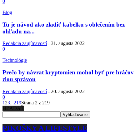
0
Blog
Tu je návod ako zladiť kabelku s oblečením bez
ohľadu na...
Redakcia zaujímavostí
-
31. augusta 2022
0
Technológie
Prečo by návrat kryptomien mohol byť pre hráčov
zlou správou
Redakcia zaujímavostí
-
20. augusta 2022
0
1
2
3
...
219
Strana 2 z 219
HĽADAŤ
PIKOŠKY A LIFESTYLE