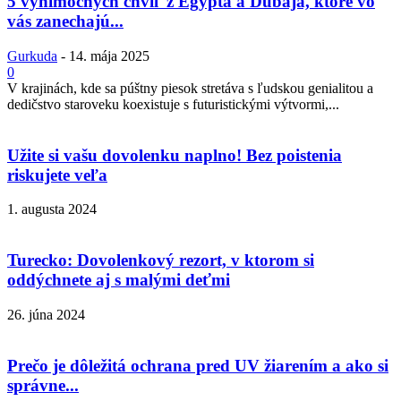
5 výnimočných chvíľ z Egypta a Dubaja, ktoré vo
vás zanechajú...
Gurkuda
-
14. mája 2025
0
V krajinách, kde sa púštny piesok stretáva s ľudskou genialitou a
dedičstvo staroveku koexistuje s futuristickými výtvormi,...
Užite si vašu dovolenku naplno! Bez poistenia
riskujete veľa
1. augusta 2024
Turecko: Dovolenkový rezort, v ktorom si
oddýchnete aj s malými deťmi
26. júna 2024
Prečo je dôležitá ochrana pred UV žiarením a ako si
správne...