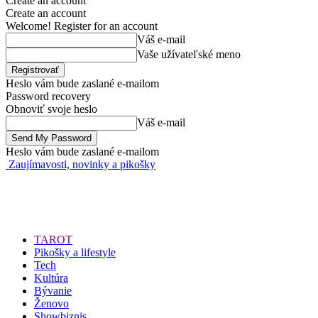
Create an account
Create an account
Welcome! Register for an account
Váš e-mail
Vaše užívateľské meno
Heslo vám bude zaslané e-mailom
Password recovery
Obnoviť svoje heslo
Váš e-mail
Heslo vám bude zaslané e-mailom
Zaujímavosti, novinky a pikošky
TAROT
Pikošky a lifestyle
Tech
Kultúra
Bývanie
Ženovo
Showbiznis