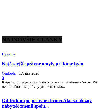
NAJNOVŠIE ČLÁNKY
Bývanie
Najčastejšie právne omyly pri kúpe bytu
Gurkuda
-
17. júla 2026
0
Kúpa bytu nie je len dohoda o cene a odovzdanie kľúčov. Pri
nehnuteľnosti sa právny problém často...
Od truhlíc po posuvné skrine: Ako sa úložný
nábytok zmenil spolu...