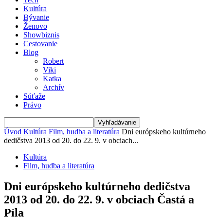
Kultúra
Bývanie
Ženovo
Showbiznis
Cestovanie
Blog
Robert
Viki
Katka
Archív
Súťaže
Právo
Úvod
Kultúra
Film, hudba a literatúra
Dni európskeho kultúrneho
dedičstva 2013 od 20. do 22. 9. v obciach...
Kultúra
Film, hudba a literatúra
Dni európskeho kultúrneho dedičstva
2013 od 20. do 22. 9. v obciach Častá a
Píla