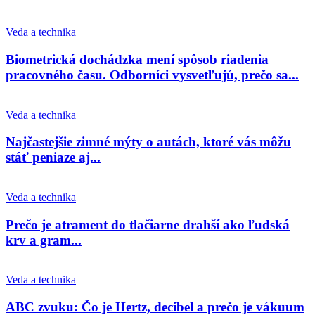
Veda a technika
Biometrická dochádzka mení spôsob riadenia
pracovného času. Odborníci vysvetľujú, prečo sa...
Veda a technika
Najčastejšie zimné mýty o autách, ktoré vás môžu
stáť peniaze aj...
Veda a technika
Prečo je atrament do tlačiarne drahší ako ľudská
krv a gram...
Veda a technika
ABC zvuku: Čo je Hertz, decibel a prečo je vákuum