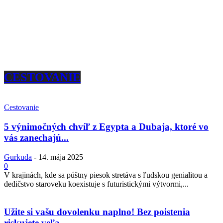
CESTOVANIE
Cestovanie
5 výnimočných chvíľ z Egypta a Dubaja, ktoré vo
vás zanechajú...
Gurkuda
-
14. mája 2025
0
V krajinách, kde sa púštny piesok stretáva s ľudskou genialitou a
dedičstvo staroveku koexistuje s futuristickými výtvormi,...
Užite si vašu dovolenku naplno! Bez poistenia
riskujete veľa