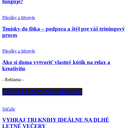
funguje?
Pikošky a lifestyle
Tenisky do fitka – podpora a štýl pre váš tréningový
proces
Pikošky a lifestyle
Ako si doma vytvoriť vlastný kútik na relax a
kreativitu
- Reklama -
SÚŤAŽE NA INTERNETE
Súťaže
VYHRAJ TRI KNIHY IDEÁLNE NA DLHÉ
LETNÉ VEČERY