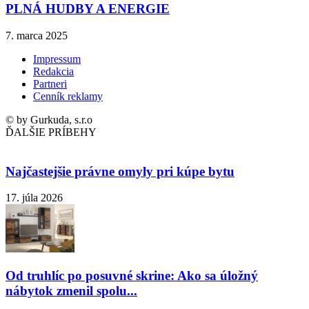
PLNÁ HUDBY A ENERGIE
7. marca 2025
Impressum
Redakcia
Partneri
Cenník reklamy
© by Gurkuda, s.r.o
ĎALŠIE PRÍBEHY
Najčastejšie právne omyly pri kúpe bytu
17. júla 2026
Od truhlíc po posuvné skrine: Ako sa úložný
nábytok zmenil spolu...