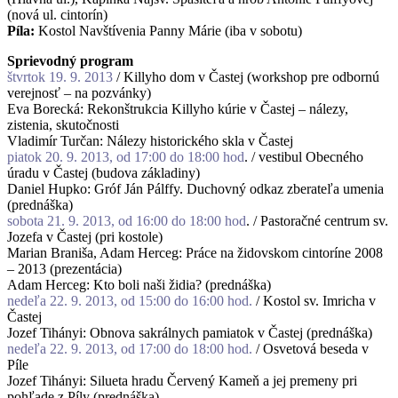
(nová ul. cintorín)
Píla:
Kostol Navštívenia Panny Márie (iba v sobotu)
Sprievodný program
štvrtok 19. 9. 2013
/ Killyho dom v Častej (workshop pre odbornú
verejnosť – na pozvánky)
Eva Borecká: Rekonštrukcia Killyho kúrie v Častej – nálezy,
zistenia, skutočnosti
Vladimír Turčan: Nálezy historického skla v Častej
piatok 20. 9. 2013, od 17:00 do 18:00 hod
. / vestibul Obecného
úradu v Častej (budova základiny)
Daniel Hupko: Gróf Ján Pálffy. Duchovný odkaz zberateľa umenia
(prednáška)
sobota 21. 9. 2013, od 16:00 do 18:00 hod
. / Pastoračné centrum sv.
Jozefa v Častej (pri kostole)
Marian Braniša, Adam Herceg: Práce na židovskom cintoríne 2008
– 2013 (prezentácia)
Adam Herceg: Kto boli naši židia? (prednáška)
nedeľa 22. 9. 2013, od 15:00 do 16:00 hod.
/ Kostol sv. Imricha v
Častej
Jozef Tihányi: Obnova sakrálnych pamiatok v Častej (prednáška)
nedeľa 22. 9. 2013, od 17:00 do 18:00 hod.
/ Osvetová beseda v
Píle
Jozef Tihányi: Silueta hradu Červený Kameň a jej premeny pri
pohľade z Píly (prednáška)