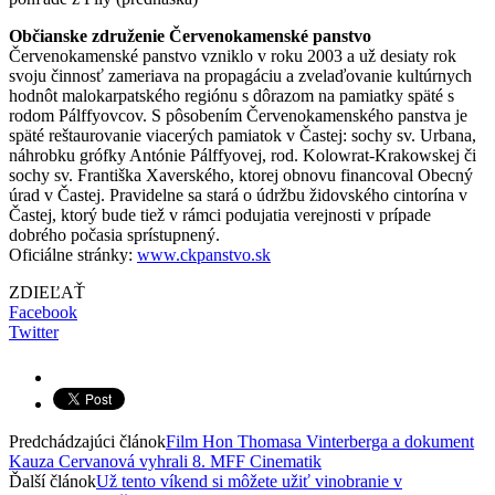
Občianske združenie Červenokamenské panstvo
Červenokamenské panstvo vzniklo v roku 2003 a už desiaty rok
svoju činnosť zameriava na propagáciu a zvelaďovanie kultúrnych
hodnôt malokarpatského regiónu s dôrazom na pamiatky späté s
rodom Pálffyovcov. S pôsobením Červenokamenského panstva je
späté reštaurovanie viacerých pamiatok v Častej: sochy sv. Urbana,
náhrobku grófky Antónie Pálffyovej, rod. Kolowrat-Krakowskej či
sochy sv. Františka Xaverského, ktorej obnovu financoval Obecný
úrad v Častej. Pravidelne sa stará o údržbu židovského cintorína v
Častej, ktorý bude tiež v rámci podujatia verejnosti v prípade
dobrého počasia sprístupnený.
Oficiálne stránky:
www.ckpanstvo.sk
ZDIEĽAŤ
Facebook
Twitter
Predchádzajúci článok
Film Hon Thomasa Vinterberga a dokument
Kauza Cervanová vyhrali 8. MFF Cinematik
Ďalší článok
Už tento víkend si môžete užiť vinobranie v