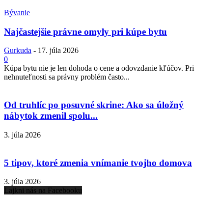
Bývanie
Najčastejšie právne omyly pri kúpe bytu
Gurkuda
-
17. júla 2026
0
Kúpa bytu nie je len dohoda o cene a odovzdanie kľúčov. Pri
nehnuteľnosti sa právny problém často...
Od truhlíc po posuvné skrine: Ako sa úložný
nábytok zmenil spolu...
3. júla 2026
5 tipov, ktoré zmenia vnímanie tvojho domova
3. júla 2026
Lajkni nás na Facebooku