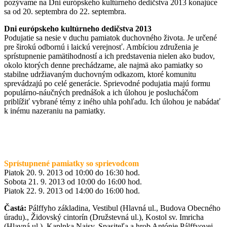
pozývame na Dni európskeho kultúrneho dedičstva 2013 konajúce
sa od 20. septembra do 22. septembra.
Dni európskeho kultúrneho dedičstva 2013
Podujatie sa nesie v duchu pamiatok duchovného života. Je určené
pre širokú odbornú i laickú verejnosť. Ambíciou združenia je
sprístupnenie pamätihodností a ich predstavenia nielen ako budov,
okolo ktorých denne prechádzame, ale najmä ako pamiatky so
stabilne udržiavaným duchovným odkazom, ktoré komunitu
sprevádzajú po celé generácie. Sprievodné podujatia majú formu
populárno-náučných prednášok a ich úlohou je poslucháčom
priblížiť vybrané témy z iného uhla pohľadu. Ich úlohou je nabádať
k inému nazeraniu na pamiatky.
Sprístupnené pamiatky so sprievodcom
Piatok 20. 9. 2013 od 10:00 do 16:30 hod.
Sobota 21. 9. 2013 od 10:00 do 16:00 hod.
Piatok 22. 9. 2013 od 14:00 do 16:00 hod.
Častá:
Pálffyho základina, Vestibul (Hlavná ul., Budova Obecného
úradu)., Židovský cintorín (Družstevná ul.), Kostol sv. Imricha
(Hlavná ul.), Kaplnka Najsv. Spasiteľa a hrob Antónie Pálffyovej