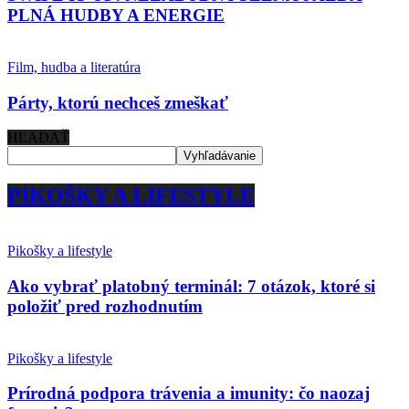
PLNÁ HUDBY A ENERGIE
Film, hudba a literatúra
Párty, ktorú nechceš zmeškať
HĽADAŤ
PIKOŠKY A LIFESTYLE
Pikošky a lifestyle
Ako vybrať platobný terminál: 7 otázok, ktoré si
položiť pred rozhodnutím
Pikošky a lifestyle
Prírodná podpora trávenia a imunity: čo naozaj