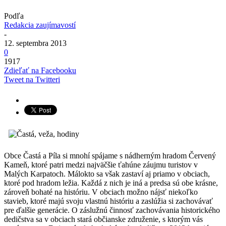
Podľa
Redakcia zaujímavostí
-
12. septembra 2013
0
1917
Zdieľať na Facebooku
Tweet na Twitteri
Obce Častá a Píla si mnohí spájame s nádherným hradom Červený
Kameň, ktoré patri medzi najväčšie ťahúne záujmu turistov v
Malých Karpatoch. Málokto sa však zastaví aj priamo v obciach,
ktoré pod hradom ležia. Každá z nich je iná a predsa sú obe krásne,
zároveň bohaté na históriu. V obciach možno nájsť niekoľko
stavieb, ktoré majú svoju vlastnú históriu a zaslúžia si zachovávať
pre ďalšie generácie. O záslužnú činnosť zachovávania historického
dedičstva sa v obciach stará občianske združenie, s ktorým vás