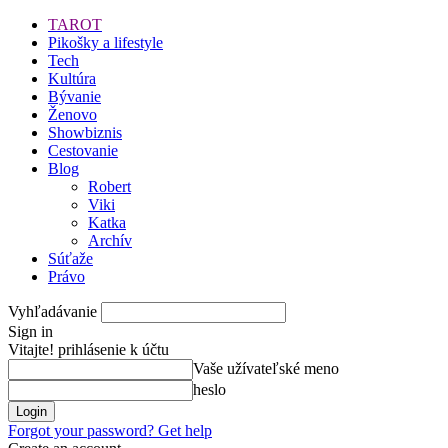
TAROT
Pikošky a lifestyle
Tech
Kultúra
Bývanie
Ženovo
Showbiznis
Cestovanie
Blog
Robert
Viki
Katka
Archív
Súťaže
Právo
Vyhľadávanie
Sign in
Vitajte! prihlásenie k účtu
Vaše užívateľské meno
heslo
Forgot your password? Get help