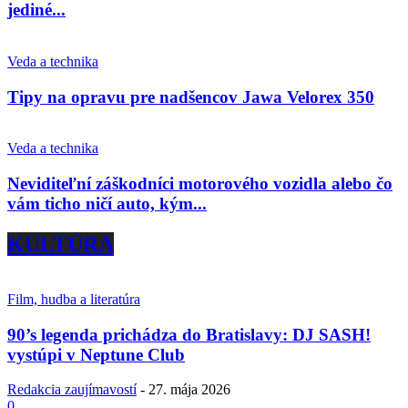
jediné...
Veda a technika
Tipy na opravu pre nadšencov Jawa Velorex 350
Veda a technika
Neviditeľní záškodníci motorového vozidla alebo čo
vám ticho ničí auto, kým...
KULTÚRA
Film, hudba a literatúra
90’s legenda prichádza do Bratislavy: DJ SASH!
vystúpi v Neptune Club
Redakcia zaujímavostí
-
27. mája 2026
0