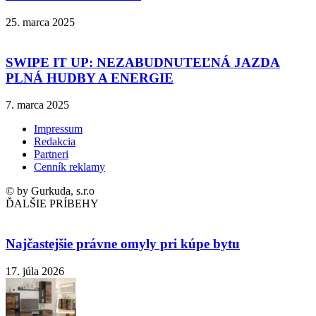
25. marca 2025
SWIPE IT UP: NEZABUDNUTEĽNÁ JAZDA
PLNÁ HUDBY A ENERGIE
7. marca 2025
Impressum
Redakcia
Partneri
Cenník reklamy
© by Gurkuda, s.r.o
ĎALŠIE PRÍBEHY
Najčastejšie právne omyly pri kúpe bytu
17. júla 2026