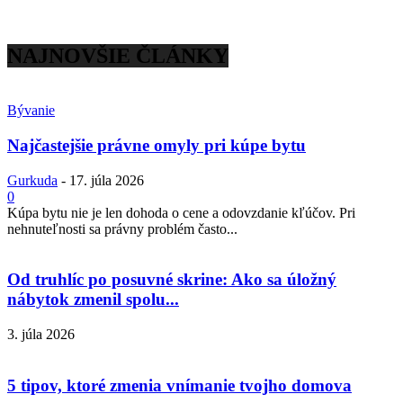
NAJNOVŠIE ČLÁNKY
Bývanie
Najčastejšie právne omyly pri kúpe bytu
Gurkuda
-
17. júla 2026
0
Kúpa bytu nie je len dohoda o cene a odovzdanie kľúčov. Pri
nehnuteľnosti sa právny problém často...
Od truhlíc po posuvné skrine: Ako sa úložný
nábytok zmenil spolu...
3. júla 2026
5 tipov, ktoré zmenia vnímanie tvojho domova