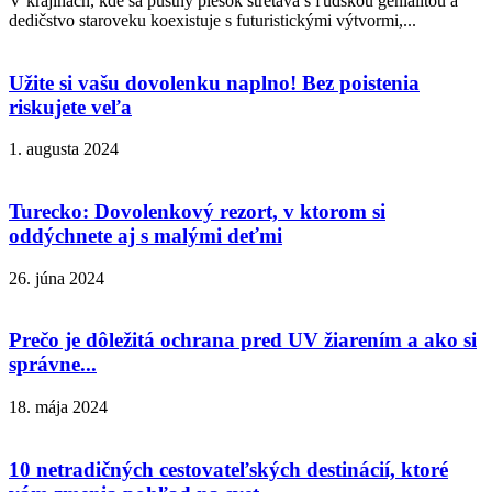
V krajinách, kde sa púštny piesok stretáva s ľudskou genialitou a
dedičstvo staroveku koexistuje s futuristickými výtvormi,...
Užite si vašu dovolenku naplno! Bez poistenia
riskujete veľa
1. augusta 2024
Turecko: Dovolenkový rezort, v ktorom si
oddýchnete aj s malými deťmi
26. júna 2024
Prečo je dôležitá ochrana pred UV žiarením a ako si
správne...
18. mája 2024
10 netradičných cestovateľských destinácií, ktoré