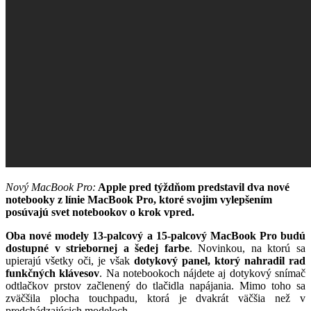
Nový MacBook Pro:
Apple pred týždňom predstavil dva nové
notebooky z línie MacBook Pro, ktoré svojim vylepšením
posúvajú svet notebookov o krok vpred.
Oba nové modely 13-palcový a 15-palcový MacBook Pro budú
dostupné v striebornej a šedej farbe
. Novinkou, na ktorú sa
upierajú všetky oči, je však
dotykový panel, ktorý nahradil rad
funkčných klávesov
. Na notebookoch nájdete aj dotykový snímač
odtlačkov prstov začlenený do tlačidla napájania. Mimo toho sa
zväčšila plocha touchpadu, ktorá je dvakrát väčšia než v
predchádzajúcich modeloch.