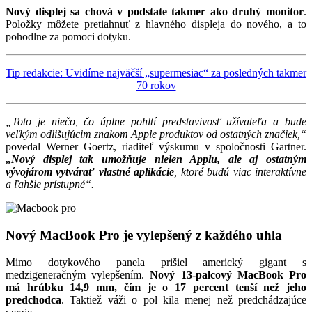
Nový displej sa chová v podstate takmer ako druhý monitor
.
Položky môžete pretiahnuť z hlavného displeja do nového, a to
pohodlne za pomoci dotyku.
Tip redakcie: Uvidíme najväčší „supermesiac“ za posledných takmer
70 rokov
„Toto je niečo, čo úplne pohltí predstavivosť užívateľa a bude
veľkým odlišujúcim znakom Apple produktov od ostatných značiek,“
povedal Werner Goertz, riaditeľ výskumu v spoločnosti Gartner.
„Nový displej tak umožňuje nielen Applu, ale aj ostatným
vývojárom vytvárať vlastné aplikácie
, ktoré budú viac interaktívne
a ľahšie prístupné“.
Nový MacBook Pro je vylepšený z každého uhla
Mimo dotykového panela prišiel americký gigant s
medzigeneračným vylepšením.
Nový 13-palcový MacBook Pro
má hrúbku 14,9 mm, čím je o 17 percent tenší než jeho
predchodca
. Taktiež váži o pol kila menej než predchádzajúce