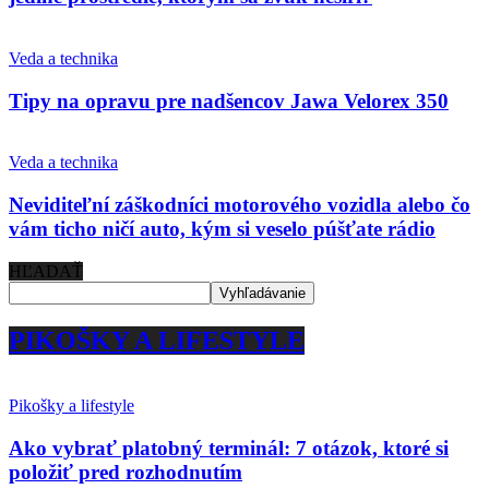
Veda a technika
Tipy na opravu pre nadšencov Jawa Velorex 350
Veda a technika
Neviditeľní záškodníci motorového vozidla alebo čo
vám ticho ničí auto, kým si veselo púšťate rádio
HĽADAŤ
PIKOŠKY A LIFESTYLE
Pikošky a lifestyle
Ako vybrať platobný terminál: 7 otázok, ktoré si
položiť pred rozhodnutím