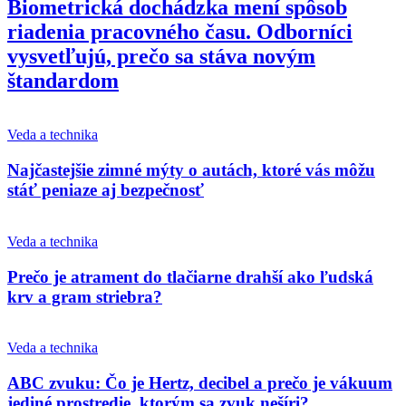
Biometrická dochádzka mení spôsob
riadenia pracovného času. Odborníci
vysvetľujú, prečo sa stáva novým
štandardom
Veda a technika
Najčastejšie zimné mýty o autách, ktoré vás môžu
stáť peniaze aj bezpečnosť
Veda a technika
Prečo je atrament do tlačiarne drahší ako ľudská
krv a gram striebra?
Veda a technika
ABC zvuku: Čo je Hertz, decibel a prečo je vákuum
jediné prostredie, ktorým sa zvuk nešíri?