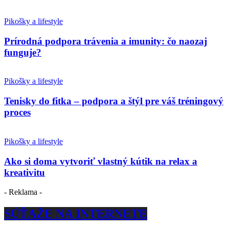
Pikošky a lifestyle
Prírodná podpora trávenia a imunity: čo naozaj
funguje?
Pikošky a lifestyle
Tenisky do fitka – podpora a štýl pre váš tréningový
proces
Pikošky a lifestyle
Ako si doma vytvoriť vlastný kútik na relax a
kreativitu
- Reklama -
SÚŤAŽE NA INTERNETE