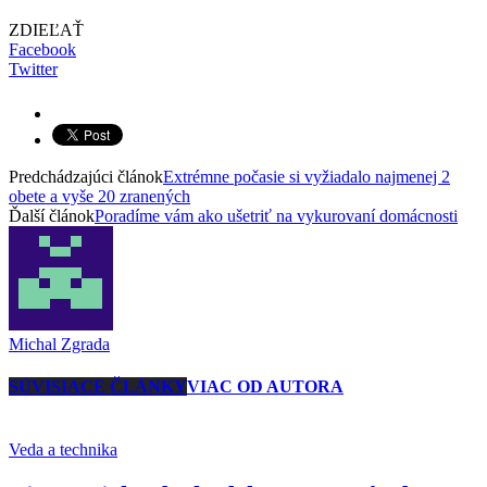
ZDIEĽAŤ
Facebook
Twitter
Predchádzajúci článok
Extrémne počasie si vyžiadalo najmenej 2
obete a vyše 20 zranených
Ďalší článok
Poradíme vám ako ušetriť na vykurovaní domácnosti
Michal Zgrada
SÚVISIACE ČLÁNKY
VIAC OD AUTORA
Veda a technika