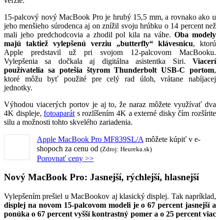
verzie.
15-palcový nový MacBook Pro je hrubý 15,5 mm, a rovnako ako u
jeho menšieho súrodenca aj on znížil svoju hrúbku o 14 percent než
mali jeho predchodcovia a zhodil pol kila na váhe.
Oba modely
majú taktiež vylepšenú verziu „butterfly“ klávesnicu
, ktorú
Apple predstavil už pri svojom 12-palcovom MacBooku.
Vylepšenia sa dočkala aj digitálna asistentka Siri.
Viacerí
používatelia sa potešia štyrom Thunderbolt USB-C portom
,
ktoré môžu byť použité pre celý rad úloh, vrátane nabíjacej
jednotky.
Výhodou viacerých portov je aj to, že naraz môžete využívať dva
4K displeje,
fotoaparát
s rozlíšením 4K a externé disky čím rozšírite
silu a možnosti tohto skvelého zariadenia.
Apple MacBook Pro MF839SL/A
môžete kúpiť v
e-
shopoch za cenu od
(Zdroj: Heureka.sk)
Porovnať ceny >>
Nový MacBook Pro: Jasnejší, rýchlejší, hlasnejší
Vylepšením prešiel u MacBookov aj klasický displej. Tak napríklad,
displej na novom 15-palcovom modeli je o 67 percent jasnejší a
ponúka o 67 percent vyšší kontrastný pomer a o 25 percent viac