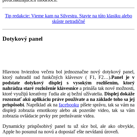
Tip redakcie: Vieme kam na Silvestra. Stavte na túto klasiku alebo
skúste netradičné
Dotykový panel
Hlavnou hviezdou večera bol jednoznačne nový dotykový panel,
ktorý nahradil rad funkčných klávesov ( F1, F2…).
Panel je v
podstate dotykový displej s vysokým rozlíšením, ktorý
nahrádza staré rozloženie klávesnice
a prináša tak nové možnosti,
ktoré využijú kreatívny ľudia ale aj bežní užívatelia.
Displej dokáže
rozoznať akú aplikáciu práve používate a na základe toho sa jej
prispôsobí
. Napríklad ak na
facebooku
píšete správu, tak sa vám na
displeji zobrazia emotikony alebo ak pozeráte video, tak sa vám
zobrazia ovládacie prvky pre prehrávanie videa.
Dynamicky prispôsobivý panel tu už síce bol, ale ako obvykle,
Apple ho posunul na novú a doposiaľ ešte nevídanú úroveň.