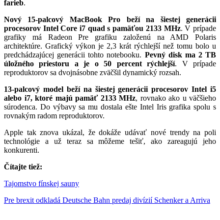
farieb
.
Nový 15-palcový MacBook Pro beží na šiestej generácii
procesorov Intel Core i7 quad s pamäťou 2133 MHz
. V prípade
grafiky má Radeon Pre grafiku založenú na AMD Polaris
architektúre. Grafický výkon je 2,3 krát rýchlejší než tomu bolo u
predchádzajúcej generácii tohto notebooku.
Pevný disk ma 2 TB
úložného priestoru a je o 50 percent rýchlejší
. V prípade
reproduktorov sa dvojnásobne zväčšil dynamický rozsah.
13-palcový model beží na šiestej generácii procesorov Intel i5
alebo i7, ktoré majú pamäť 2133 MHz
, rovnako ako u väčšieho
súrodenca. Do výbavy sa mu dostala ešte Intel Iris grafika spolu s
rovnakým radom reproduktorov.
Apple tak znova ukázal, že dokáže udávať nové trendy na poli
technológie a už teraz sa môžeme tešiť, ako zareagujú jeho
konkurenti.
Čítajte tiež:
Tajomstvo fínskej sauny
Pre brexit odkladá Deutsche Bahn predaj divízií Schenker a Arriva