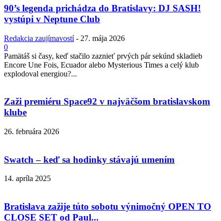
90’s legenda prichádza do Bratislavy: DJ SASH!
vystúpi v Neptune Club
Redakcia zaujímavostí
-
27. mája 2026
0
Pamätáš si časy, keď stačilo zaznieť prvých pár sekúnd skladieb
Encore Une Fois, Ecuador alebo Mysterious Times a celý klub
explodoval energiou?...
Zaži premiéru Space92 v najväčšom bratislavskom
klube
26. februára 2026
Swatch – keď sa hodinky stávajú umením
14. apríla 2025
Bratislava zažije túto sobotu výnimočný OPEN TO
CLOSE SET od Paul...