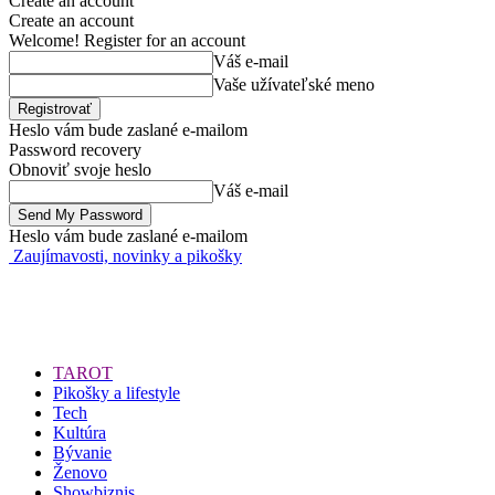
Create an account
Create an account
Welcome! Register for an account
Váš e-mail
Vaše užívateľské meno
Heslo vám bude zaslané e-mailom
Password recovery
Obnoviť svoje heslo
Váš e-mail
Heslo vám bude zaslané e-mailom
Zaujímavosti, novinky a pikošky
TAROT
Pikošky a lifestyle
Tech
Kultúra
Bývanie
Ženovo
Showbiznis