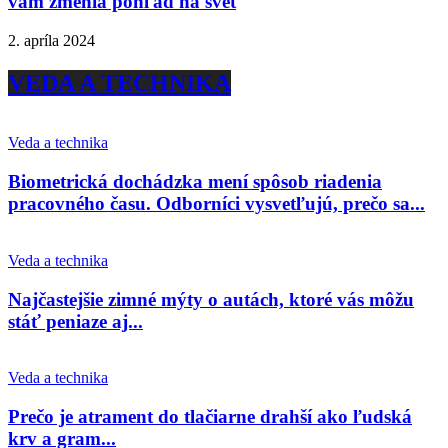
vám zmenia pohľad na svet
2. apríla 2024
VEDA A TECHNIKA
Veda a technika
Biometrická dochádzka mení spôsob riadenia
pracovného času. Odborníci vysvetľujú, prečo sa...
Veda a technika
Najčastejšie zimné mýty o autách, ktoré vás môžu
stáť peniaze aj...
Veda a technika
Prečo je atrament do tlačiarne drahší ako ľudská
krv a gram...