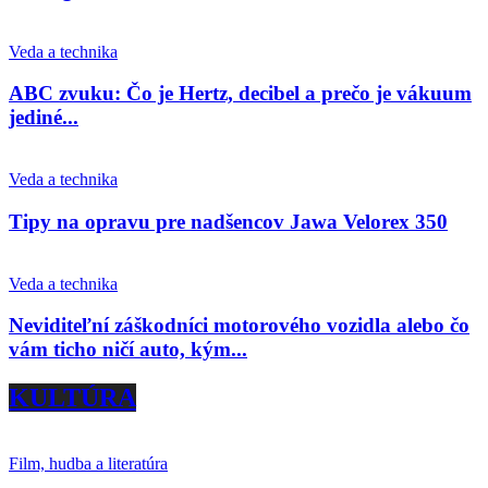
Veda a technika
ABC zvuku: Čo je Hertz, decibel a prečo je vákuum
jediné...
Veda a technika
Tipy na opravu pre nadšencov Jawa Velorex 350
Veda a technika
Neviditeľní záškodníci motorového vozidla alebo čo
vám ticho ničí auto, kým...
KULTÚRA
Film, hudba a literatúra