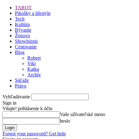
TAROT
Pikošky a lifestyle
Tech
Kultúra
Bývanie
Ženovo
Showbiznis
Cestovanie
Blog
Robert
Viki
Katka
Archív
Súťaže
Právo
Vyhľadávanie
Sign in
Vitajte! prihlásenie k účtu
Vaše užívateľské meno
heslo
Forgot your password? Get help