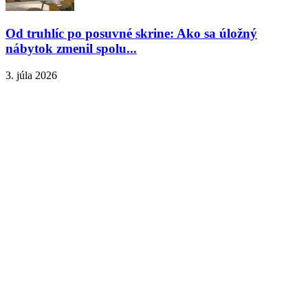
Od truhlíc po posuvné skrine: Ako sa úložný
nábytok zmenil spolu...
3. júla 2026