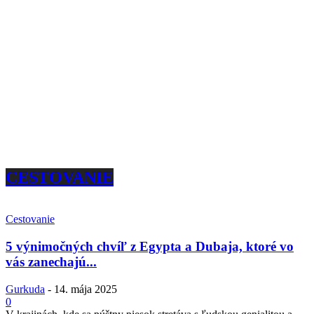
CESTOVANIE
Cestovanie
5 výnimočných chvíľ z Egypta a Dubaja, ktoré vo
vás zanechajú...
Gurkuda
-
14. mája 2025
0