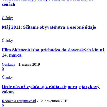
cenách
Články
Máj 2011: Sčítanie obyvateľstva a osobné údaje
Články
Film Sklenená izba prichádza do slovenských kín už
14. marca
Gurkuda
-
1. marca 2019
0
Články
Dede nás už vytáča aj z rádia a ignoruje jazykový
zákon
Redakcia zaujímavostí
-
12. novembra 2010
6