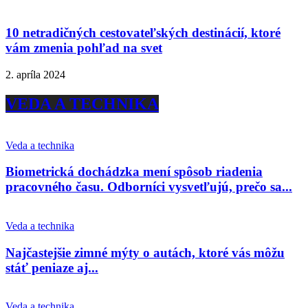
10 netradičných cestovateľských destinácií, ktoré
vám zmenia pohľad na svet
2. apríla 2024
VEDA A TECHNIKA
Veda a technika
Biometrická dochádzka mení spôsob riadenia
pracovného času. Odborníci vysvetľujú, prečo sa...
Veda a technika
Najčastejšie zimné mýty o autách, ktoré vás môžu
stáť peniaze aj...
Veda a technika