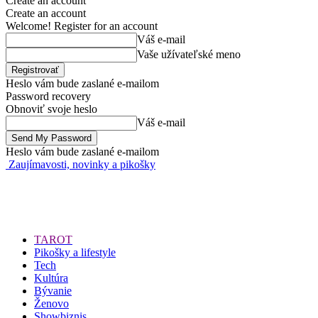
Create an account
Create an account
Welcome! Register for an account
Váš e-mail
Vaše užívateľské meno
Heslo vám bude zaslané e-mailom
Password recovery
Obnoviť svoje heslo
Váš e-mail
Heslo vám bude zaslané e-mailom
Zaujímavosti, novinky a pikošky
TAROT
Pikošky a lifestyle
Tech
Kultúra
Bývanie
Ženovo
Showbiznis