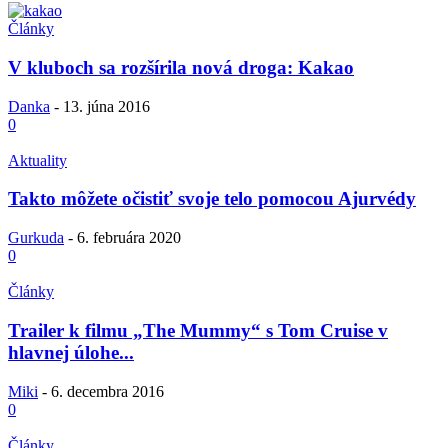
Články
V kluboch sa rozšírila nová droga: Kakao
Danka
-
13. júna 2016
0
Aktuality
Takto môžete očistiť svoje telo pomocou Ajurvédy
Gurkuda
-
6. februára 2020
0
Články
Trailer k filmu „The Mummy“ s Tom Cruise v
hlavnej úlohe...
Miki
-
6. decembra 2016
0
Články