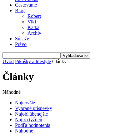
Cestovanie
Blog
Robert
Viki
Katka
Archív
Súťaže
Právo
Úvod
Pikošky a lifestyle
Články
Články
Náhodné
Najnovšie
Vybrané príspevky
Najobľúbenejšie
Naj za týždeň
Podľa hodnotenia
Náhodné