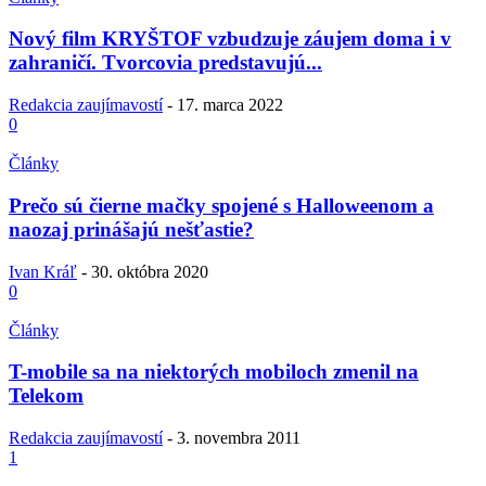
Nový film KRYŠTOF vzbudzuje záujem doma i v
zahraničí. Tvorcovia predstavujú...
Redakcia zaujímavostí
-
17. marca 2022
0
Články
Prečo sú čierne mačky spojené s Halloweenom a
naozaj prinášajú nešťastie?
Ivan Kráľ
-
30. októbra 2020
0
Články
T-mobile sa na niektorých mobiloch zmenil na
Telekom
Redakcia zaujímavostí
-
3. novembra 2011
1