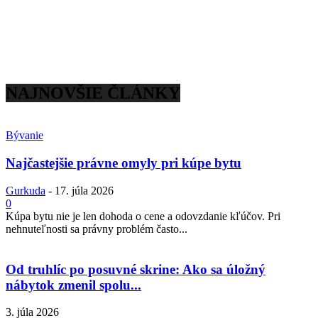
NAJNOVŠIE ČLÁNKY
Bývanie
Najčastejšie právne omyly pri kúpe bytu
Gurkuda
-
17. júla 2026
0
Kúpa bytu nie je len dohoda o cene a odovzdanie kľúčov. Pri
nehnuteľnosti sa právny problém často...
Od truhlíc po posuvné skrine: Ako sa úložný
nábytok zmenil spolu...
3. júla 2026