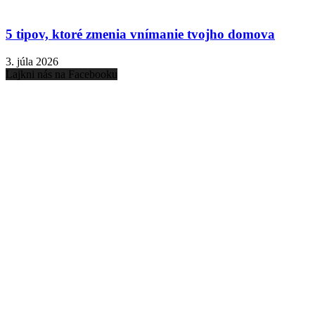
5 tipov, ktoré zmenia vnímanie tvojho domova
3. júla 2026
Lajkni nás na Facebooku