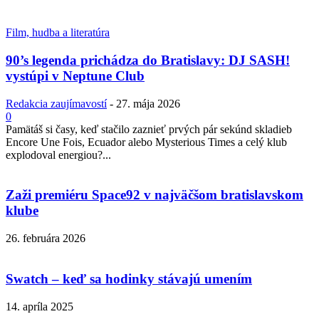
Film, hudba a literatúra
90’s legenda prichádza do Bratislavy: DJ SASH!
vystúpi v Neptune Club
Redakcia zaujímavostí
-
27. mája 2026
0
Pamätáš si časy, keď stačilo zaznieť prvých pár sekúnd skladieb
Encore Une Fois, Ecuador alebo Mysterious Times a celý klub
explodoval energiou?...
Zaži premiéru Space92 v najväčšom bratislavskom
klube
26. februára 2026
Swatch – keď sa hodinky stávajú umením
14. apríla 2025