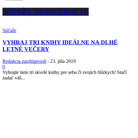
SÚŤAŽE NA INTERNETE
Súťaže
VYHRAJ TRI KNIHY IDEÁLNE NA DLHÉ
LETNÉ VEČERY
Redakcia zaujímavostí
-
23. júla 2019
0
Vyhrajte tieto tri skvelé knihy pre seba či svojich blízkych! Stačí
zadať váš...