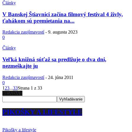
Články
V Banskej Štiavnici začína filmový festival 4 živly,
ťahákom sú premietania na...
Redakcia zaujímavostí
-
9. augusta 2023
0
Články
Veľká knižná súťaž sa predlžuje o dva dni,
nezmeškajte ju
Redakcia zaujímavostí
-
24. júna 2011
0
1
2
3
...
33
Strana 1 z 33
HĽADAŤ
PIKOŠKY A LIFESTYLE
Pikošky a lifestyle