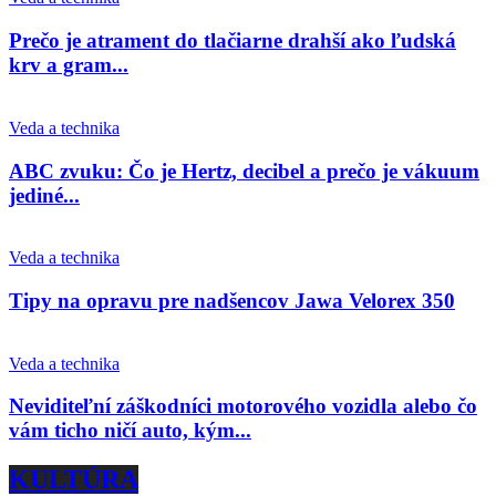
Prečo je atrament do tlačiarne drahší ako ľudská
krv a gram...
Veda a technika
ABC zvuku: Čo je Hertz, decibel a prečo je vákuum
jediné...
Veda a technika
Tipy na opravu pre nadšencov Jawa Velorex 350
Veda a technika
Neviditeľní záškodníci motorového vozidla alebo čo
vám ticho ničí auto, kým...
KULTÚRA