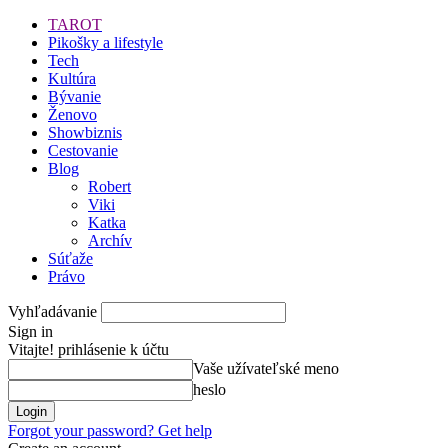
TAROT
Pikošky a lifestyle
Tech
Kultúra
Bývanie
Ženovo
Showbiznis
Cestovanie
Blog
Robert
Viki
Katka
Archív
Súťaže
Právo
Vyhľadávanie
Sign in
Vitajte! prihlásenie k účtu
Vaše užívateľské meno
heslo
Forgot your password? Get help