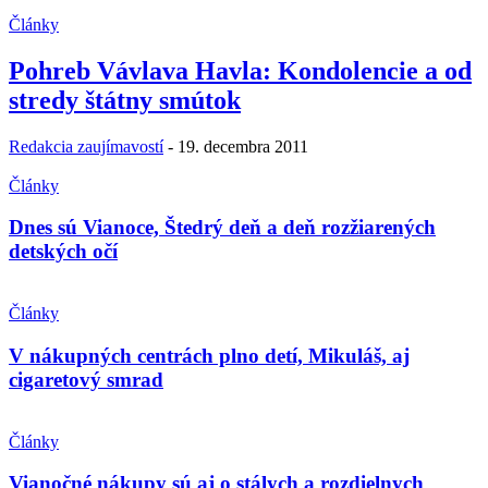
Články
Pohreb Vávlava Havla: Kondolencie a od
stredy štátny smútok
Redakcia zaujímavostí
-
19. decembra 2011
Články
Dnes sú Vianoce, Štedrý deň a deň rozžiarených
detských očí
Články
V nákupných centrách plno detí, Mikuláš, aj
cigaretový smrad
Články
Vianočné nákupy sú aj o stálych a rozdielnych