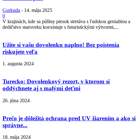
Gurkuda
-
14. mája 2025
0
V krajinách, kde sa púštny piesok stretáva s ľudskou genialitou a
dedičstvo staroveku koexistuje s futuristickými výtvormi,...
Užite si vašu dovolenku naplno! Bez poistenia
riskujete veľa
1. augusta 2024
Turecko: Dovolenkový rezort, v ktorom si
oddýchnete aj s malými deťmi
26. júna 2024
Prečo je dôležitá ochrana pred UV žiarením a ako si
správne...
18. mája 2024