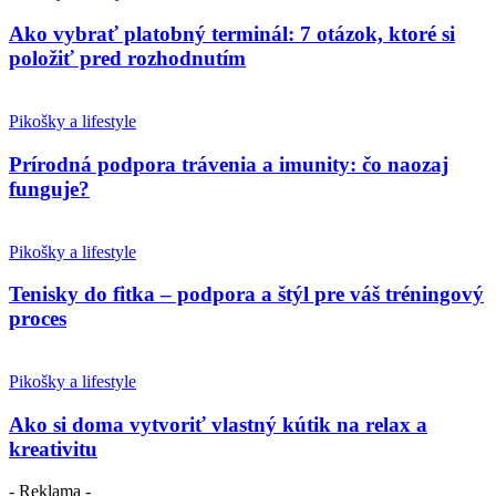
Ako vybrať platobný terminál: 7 otázok, ktoré si
položiť pred rozhodnutím
Pikošky a lifestyle
Prírodná podpora trávenia a imunity: čo naozaj
funguje?
Pikošky a lifestyle
Tenisky do fitka – podpora a štýl pre váš tréningový
proces
Pikošky a lifestyle
Ako si doma vytvoriť vlastný kútik na relax a
kreativitu
- Reklama -