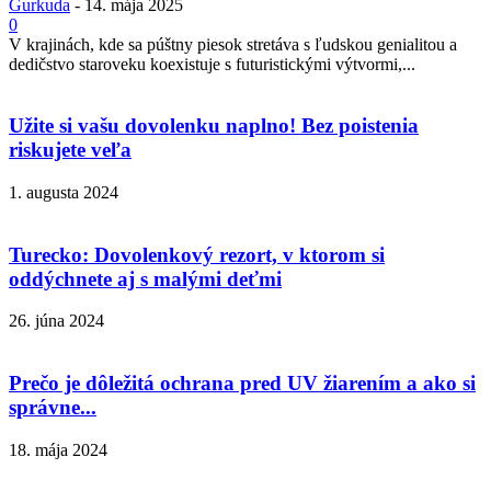
Gurkuda
-
14. mája 2025
0
V krajinách, kde sa púštny piesok stretáva s ľudskou genialitou a
dedičstvo staroveku koexistuje s futuristickými výtvormi,...
Užite si vašu dovolenku naplno! Bez poistenia
riskujete veľa
1. augusta 2024
Turecko: Dovolenkový rezort, v ktorom si
oddýchnete aj s malými deťmi
26. júna 2024
Prečo je dôležitá ochrana pred UV žiarením a ako si
správne...
18. mája 2024