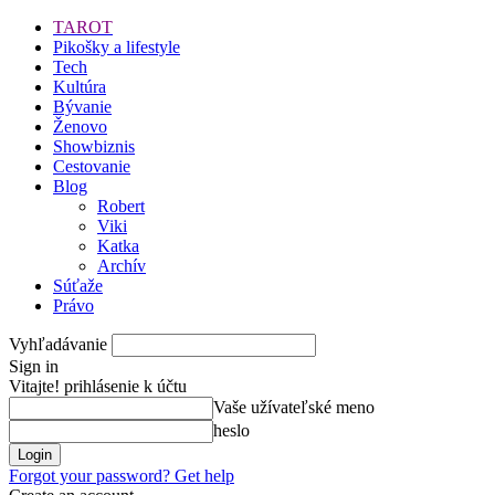
TAROT
Pikošky a lifestyle
Tech
Kultúra
Bývanie
Ženovo
Showbiznis
Cestovanie
Blog
Robert
Viki
Katka
Archív
Súťaže
Právo
Vyhľadávanie
Sign in
Vitajte! prihlásenie k účtu
Vaše užívateľské meno
heslo
Forgot your password? Get help