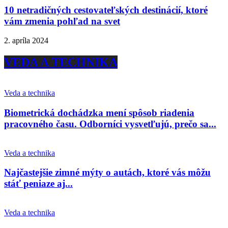
10 netradičných cestovateľských destinácií, ktoré
vám zmenia pohľad na svet
2. apríla 2024
VEDA A TECHNIKA
Veda a technika
Biometrická dochádzka mení spôsob riadenia
pracovného času. Odborníci vysvetľujú, prečo sa...
Veda a technika
Najčastejšie zimné mýty o autách, ktoré vás môžu
stáť peniaze aj...
Veda a technika