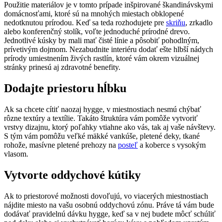
Použitie materiálov je v tomto prípade inšpirované škandinávskymi
domácnosťami, ktoré sú na mnohých miestach obklopené
nedotknutou prírodou. Keď sa teda rozhodujete pre
skriňu
, zrkadlo
alebo konferenčný stolík, voľte jednoduché prírodné drevo.
Jednotlivé kúsky by mali mať čisté línie a pôsobiť pohodlným,
prívetivým dojmom. Nezabudnite interiéru dodať ešte hlbší nádych
prírody umiestnením živých rastlín, ktoré vám okrem vizuálnej
stránky prinesú aj zdravotné benefity.
Dodajte priestoru hĺbku
Ak sa chcete cítiť naozaj hygge, v miestnostiach nesmú chýbať
rôzne textúry a textílie. Takáto štruktúra vám pomôže vytvoriť
vrstvy dizajnu, ktorý poľahky vtiahne ako vás, tak aj vaše návštevy.
S tým vám pomôžu veľké mäkké vankúše, pletené deky, tkané
rohože, masívne pletené prehozy na
posteľ
a koberce s vysokým
vlasom.
Vytvorte oddychové kútiky
Ak to priestorové možnosti dovoľujú, vo viacerých miestnostiach
nájdite miesto na vašu osobnú oddychovú zónu. Práve tá vám bude
dodávať pravidelnú dávku hygge, keď sa v nej budete môcť schúliť