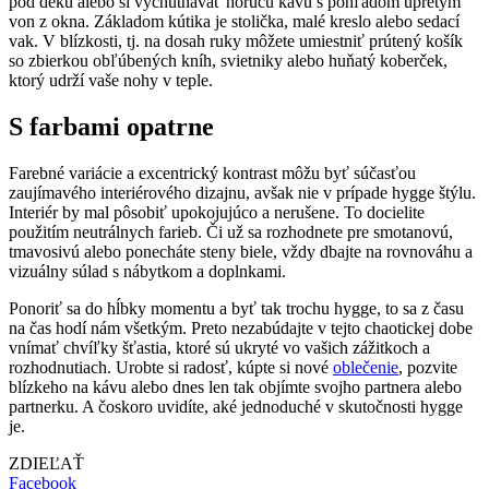
pod deku alebo si vychutnávať horúcu kávu s pohľadom upretým
von z okna. Základom kútika je stolička, malé kreslo alebo sedací
vak. V blízkosti, tj. na dosah ruky môžete umiestniť prútený košík
so zbierkou obľúbených kníh, svietniky alebo huňatý koberček,
ktorý udrží vaše nohy v teple.
S farbami opatrne
Farebné variácie a excentrický kontrast môžu byť súčasťou
zaujímavého interiérového dizajnu, avšak nie v prípade hygge štýlu.
Interiér by mal pôsobiť upokojujúco a nerušene. To docielite
použitím neutrálnych farieb. Či už sa rozhodnete pre smotanovú,
tmavosivú alebo ponecháte steny biele, vždy dbajte na rovnováhu a
vizuálny súlad s nábytkom a doplnkami.
Ponoriť sa do hĺbky momentu a byť tak trochu hygge, to sa z času
na čas hodí nám všetkým. Preto nezabúdajte v tejto chaotickej dobe
vnímať chvíľky šťastia, ktoré sú ukryté vo vašich zážitkoch a
rozhodnutiach. Urobte si radosť, kúpte si nové
oblečenie
, pozvite
blízkeho na kávu alebo dnes len tak objímte svojho partnera alebo
partnerku. A čoskoro uvidíte, aké jednoduché v skutočnosti hygge
je.
ZDIEĽAŤ
Facebook