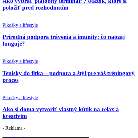
Ako vybrať platobný terminál: 7 otázok, ktoré si
položiť pred rozhodnutím
Pikošky a lifestyle
Prírodná podpora trávenia a imunity: čo naozaj
funguje?
Pikošky a lifestyle
Tenisky do fitka – podpora a štýl pre váš tréningový
proces
Pikošky a lifestyle
Ako si doma vytvoriť vlastný kútik na relax a
kreativitu
- Reklama -