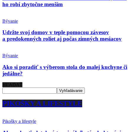
ho robí zbytočne menším
Bývanie
Udržte svoj domov v teple pomocou závesov
a predokenných roliet aj počas zimných mesiacov
Bývanie
Ako si poradiť s výberom stola do malej kuchyne či
jedálne?
HĽADAŤ
PIKOŠKY A LIFESTYLE
Pikošky a lifestyle