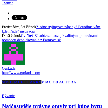
Twitter
Predchádzajúci článok
Žiadne stylingové nápady? Poradíme vám,
kde hľadať inšpiráciu
Ďalší článok
Cvičíte? Zásobte sa naozaj kvalitnými potravinami
pomocou debničkovania z Farmove.sk
Gurkuda
http://www.gurkuda.com
SÚVISIACE ČLÁNKY
VIAC OD AUTORA
Bývanie
Najčastejšie právne omyly pri kúpe bytu