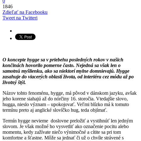
0
1846
Zdieľať na Facebooku
Tweet na Twitteri
O koncepte hygge sa v priebehu posledných rokov v našich
končinách hovorilo pomerne často. Nejedná sa však len o
samotnú myšlienku, ako sa niektorí mylne domnievajú. Hygge
zasahuje do viacerých oblastí života, od interiéru cez módu až po
životný štýl.
Názov tohto fenoménu, hygge, má pôvod v dánskom jazyku, avšak
jeho korene siahajú až do nórčiny 16. storočia. Vtedajšie slovo,
hugga, nieslo význam – upokojovať. Veľmi blízko má k tomuto
termínu preto aj anglické slovíčko hug, teda objímať.
Termín hygge nevieme doslovne preložiť a vystihnúť len jedným
slovom. Je však možné ho vysvetliť ako označenie pocitu alebo
momentu, kedy zažívate niečo výnimočné a cítite sa pri tom
komfortne a šťastne. Môže sa jednať či už o chvíle strávené s