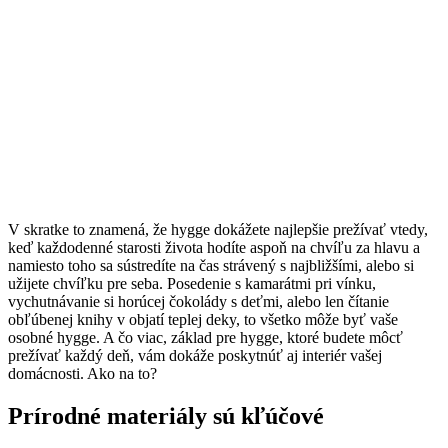
V skratke to znamená, že hygge dokážete najlepšie prežívať vtedy,
keď každodenné starosti života hodíte aspoň na chvíľu za hlavu a
namiesto toho sa sústredíte na čas strávený s najbližšími, alebo si
užijete chvíľku pre seba. Posedenie s kamarátmi pri vínku,
vychutnávanie si horúcej čokolády s deťmi, alebo len čítanie
obľúbenej knihy v objatí teplej deky, to všetko môže byť vaše
osobné hygge. A čo viac, základ pre hygge, ktoré budete môcť
prežívať každý deň, vám dokáže poskytnúť aj interiér vašej
domácnosti. Ako na to?
Prírodné materiály sú kľúčové