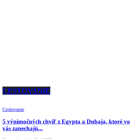
CESTOVANIE
Cestovanie
5 výnimočných chvíľ z Egypta a Dubaja, ktoré vo
vás zanechajú...