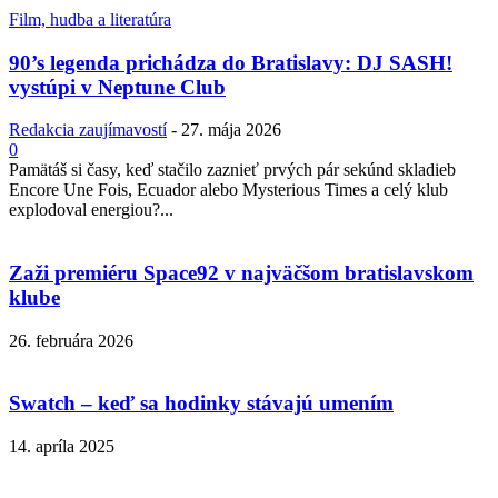
Film, hudba a literatúra
90’s legenda prichádza do Bratislavy: DJ SASH!
vystúpi v Neptune Club
Redakcia zaujímavostí
-
27. mája 2026
0
Pamätáš si časy, keď stačilo zaznieť prvých pár sekúnd skladieb
Encore Une Fois, Ecuador alebo Mysterious Times a celý klub
explodoval energiou?...
Zaži premiéru Space92 v najväčšom bratislavskom
klube
26. februára 2026
Swatch – keď sa hodinky stávajú umením
14. apríla 2025