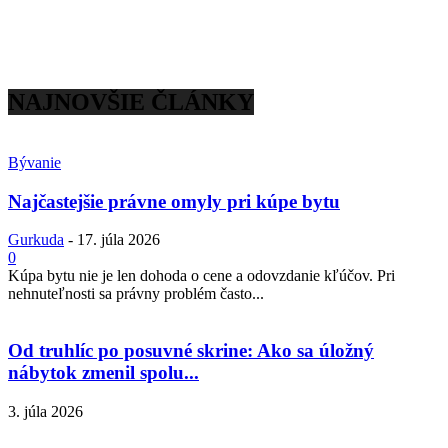
NAJNOVŠIE ČLÁNKY
Bývanie
Najčastejšie právne omyly pri kúpe bytu
Gurkuda
-
17. júla 2026
0
Kúpa bytu nie je len dohoda o cene a odovzdanie kľúčov. Pri
nehnuteľnosti sa právny problém často...
Od truhlíc po posuvné skrine: Ako sa úložný
nábytok zmenil spolu...
3. júla 2026