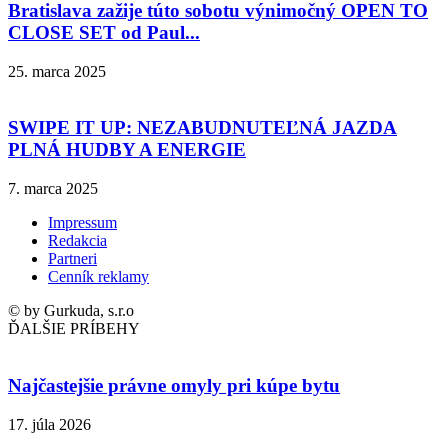
Bratislava zažije túto sobotu výnimočný OPEN TO
CLOSE SET od Paul...
25. marca 2025
SWIPE IT UP: NEZABUDNUTEĽNÁ JAZDA
PLNÁ HUDBY A ENERGIE
7. marca 2025
Impressum
Redakcia
Partneri
Cenník reklamy
© by Gurkuda, s.r.o
ĎALŠIE PRÍBEHY
Najčastejšie právne omyly pri kúpe bytu
17. júla 2026