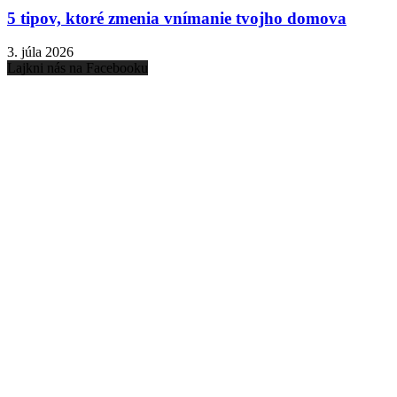
5 tipov, ktoré zmenia vnímanie tvojho domova
3. júla 2026
Lajkni nás na Facebooku