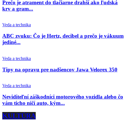
Prečo je atrament do tlačiarne drahší ako ľudská
krv a gram...
Veda a technika
ABC zvuku: Čo je Hertz, decibel a prečo je vákuum
jediné...
Veda a technika
Tipy na opravu pre nadšencov Jawa Velorex 350
Veda a technika
Neviditeľní záškodníci motorového vozidla alebo čo
vám ticho ničí auto, kým...
KULTÚRA