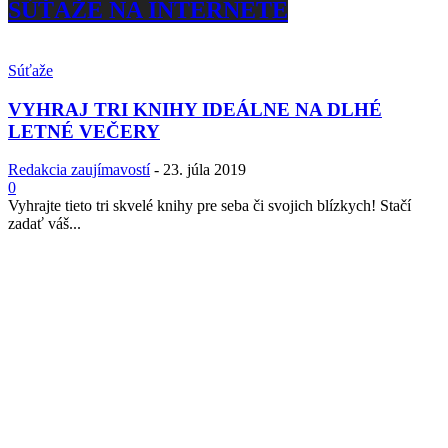
SÚŤAŽE NA INTERNETE
Súťaže
VYHRAJ TRI KNIHY IDEÁLNE NA DLHÉ
LETNÉ VEČERY
Redakcia zaujímavostí
-
23. júla 2019
0
Vyhrajte tieto tri skvelé knihy pre seba či svojich blízkych! Stačí
zadať váš...