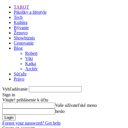
TAROT
Pikošky a lifestyle
Tech
Kultúra
Bývanie
Ženovo
Showbiznis
Cestovanie
Blog
Robert
Viki
Katka
Archív
Súťaže
Právo
Vyhľadávanie
Sign in
Vitajte! prihlásenie k účtu
Vaše užívateľské meno
heslo
Forgot your password? Get help