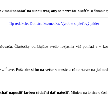
ak mali nanášať na suchú tvár, aby sa nezrážal
. Skráťte si čakanie
Tip redakcie: Domáca kozmetika: Vyrobte si pleťový púder
zňovača
. Čiastočky odrážajúce svetlo rozjasnia váš pohľad a v k
e zdĺhavé.
Pošetrite si ho na večer v meste a ráno stavte na jednod
chať napustiť farbou či dať si dať natočiť
. Miniete na to síce o čos