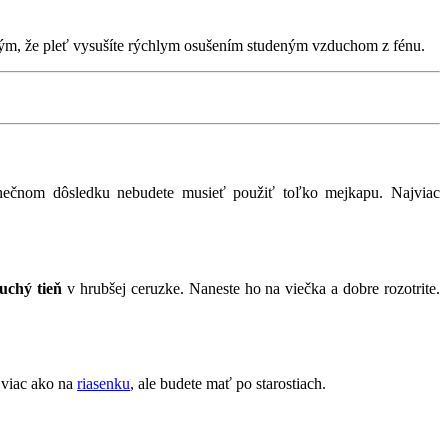
 tým, že pleť vysušíte rýchlym osušením studeným vzduchom z fénu.
onečnom dôsledku nebudete musieť použiť toľko mejkapu. Najviac
uchý tieň
v hrubšej ceruzke. Naneste ho na viečka a dobre rozotrite.
i viac ako na
riasenku
, ale budete mať po starostiach.