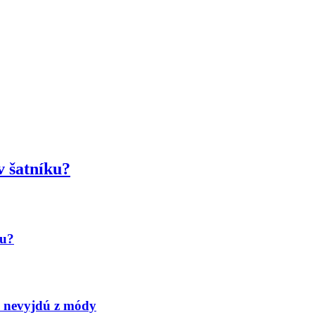
v šatníku?
iu?
 nevyjdú z módy