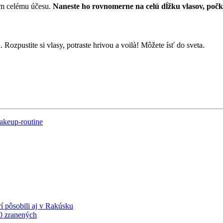
em celému účesu.
Naneste ho rovnomerne na celú dĺžku vlasov, počk
ozpustite si vlasy, potraste hrivou a voilà! Môžete ísť do sveta.
akeup-routine
í pôsobili aj v Rakúsku
20 zranených