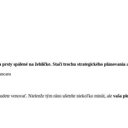
sty spálené na žehličke. Stačí trochu strategického plánovania a u
j budete venovať. Nielenže tým ráno ušetríte niekoľko minút, ale
vaša pl