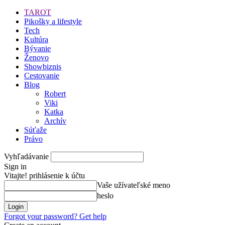
TAROT
Pikošky a lifestyle
Tech
Kultúra
Bývanie
Ženovo
Showbiznis
Cestovanie
Blog
Robert
Viki
Katka
Archív
Súťaže
Právo
Vyhľadávanie
Sign in
Vitajte! prihlásenie k účtu
Vaše užívateľské meno
heslo
Forgot your password? Get help