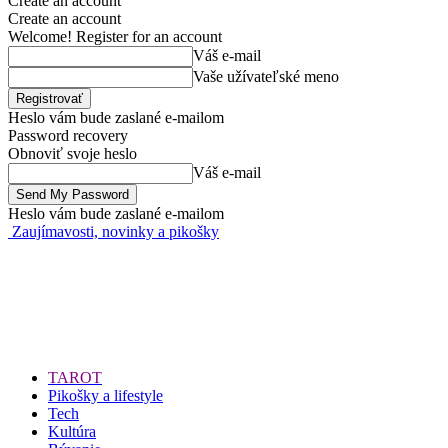
Create an account
Create an account
Welcome! Register for an account
Váš e-mail
Vaše užívateľské meno
Heslo vám bude zaslané e-mailom
Password recovery
Obnoviť svoje heslo
Váš e-mail
Heslo vám bude zaslané e-mailom
Zaujímavosti, novinky a pikošky
TAROT
Pikošky a lifestyle
Tech
Kultúra