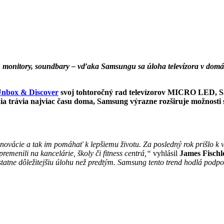
onitory, soundbary – vďaka Samsungu sa úloha televízora v domác
nbox & Discover
svoj tohtoročný rad televízorov MICRO LED, S
dia trávia najviac času doma, Samsung výrazne rozširuje možnosti
ovácie a tak im pomáhať k lepšiemu životu. Za posledný rok prišlo k v
remenili na kancelárie, školy či fitness centrá,“
vyhlásil
James Fischl
tne dôležitejšiu úlohu než predtým. Samsung tento trend hodlá podporo