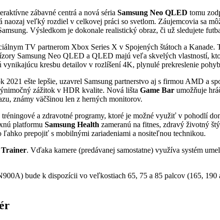
teraktívne zábavné centrá a nová séria
Samsung Neo QLED
tomu zodp
aozaj veľký rozdiel v celkovej práci so svetlom. Záujemcovia sa môžu t
amsung. Výsledkom je dokonale realistický obraz, či už sledujete futb
lnym TV partnerom Xbox Series X v Spojených štátoch a Kanade. Ten
ízory Samsung Neo QLED a QLED majú veľa skvelých vlastností, ktoré z
vynikajúcu kresbu detailov v rozlíšení 4K, plynulé prekreslenie pohy
2021 ešte lepšie, uzavrel Samsung partnerstvo aj s firmou AMD a spo
výnimočný zážitok v HDR kvalite. Nová lišta
Game Bar
umožňuje hráč
razu, známy väčšinou len z herných monitorov.
éningové a zdravotné programy, ktoré je možné využiť v pohodlí dom
exnú platformu
Samsung Health
zameranú na fitnes, zdravý životný štýl
šlo ľahko prepojiť s mobilnými zariadeniami a nositeľnou technikou.
 Trainer
. Vďaka kamere (predávanej samostatne) využíva systém umelú 
) bude k dispozícii vo veľkostiach 65, 75 a 85 palcov (165, 190
ér