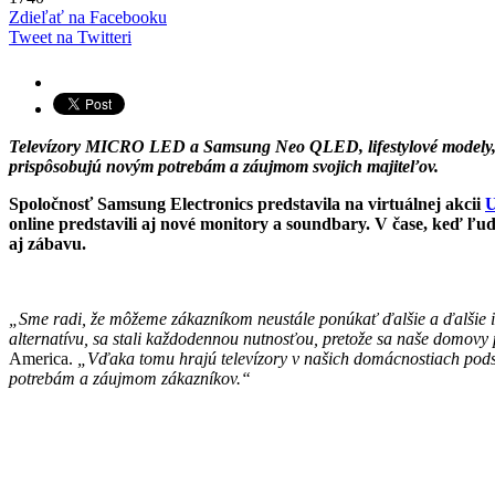
Zdieľať na Facebooku
Tweet na Twitteri
Televízory MICRO LED a Samsung Neo QLED, lifestylové modely, m
prispôsobujú novým potrebám a záujmom svojich majiteľov.
Spoločnosť Samsung Electronics predstavila na virtuálnej akcii
U
online predstavili aj nové monitory a soundbary. V čase, keď ľu
aj zábavu.
„Sme radi, že môžeme zákazníkom neustále ponúkať ďalšie a ďalšie in
alternatívu, sa stali každodennou nutnosťou, pretože sa naše domovy p
America.
„Vďaka tomu hrajú televízory v našich domácnostiach podsta
potrebám a záujmom zákazníkov.“