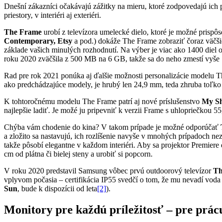
Dnešní zákazníci očakávajú zážitky na mieru, ktoré zodpovedajú ich p
priestory, v interiéri aj exteriéri.
The Frame
urobí z televízora umelecké dielo, ktoré je možné pri
Contemporary, Etsy
a pod.) dokáže The Frame zobraziť čoraz väčšie 
základe vašich minulých rozhodnutí. Na výber je viac ako 1400 diel o
roku 2020 zväčšila z 500 MB na 6 GB, takže sa do neho zmestí vyše
Rad pre rok 2021 ponúka aj ďalšie možnosti personalizácie modelu T
ako predchádzajúce modely, je hrubý len 24,9 mm, teda zhruba toľko
K tohtoročnému modelu The Frame patrí aj nové príslušenstvo
My Sh
najlepšie ladiť. Je možé ju pripevniť k verzii Frame s uhlopriečkou 55
Chýba vám chodenie do kina? V takom prípade je možné odporúčať
a zložito sa nastavujú, ich rozlíšenie navyše v mnohých prípadoch
takže pôsobí elegantne v každom interiéri. Aby sa projektor Premiere
cm od plátna či bielej steny a urobiť si popcorn.
V roku 2020 predstavil Samsung vôbec prvú outdoorový televízor
Th
vplyvom počasia – certifikácia IP55 svedčí o tom, že mu nevadí voda a
Sun
, bude k dispozícii od leta
[2]
).
Monitory pre každú príležitosť – pre prác