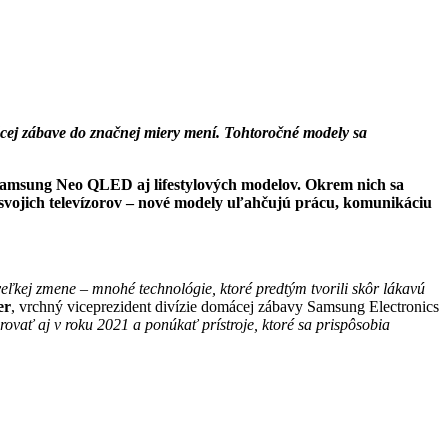
ej zábave do značnej miery mení. Tohtoročné modely sa
amsung Neo QLED aj lifestylových modelov. Okrem nich sa
 svojich televízorov – nové modely uľahčujú prácu, komunikáciu
eľkej zmene – mnohé technológie, ktoré predtým tvorili skôr lákavú
er
, vrchný viceprezident divízie domácej zábavy Samsung Electronics
vať aj v roku 2021 a ponúkať prístroje, ktoré sa prispôsobia