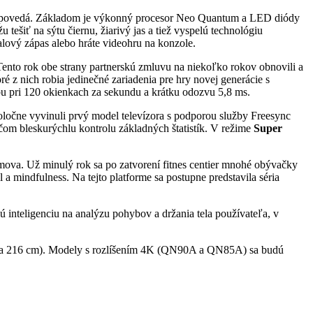
ovedá. Základom je výkonný procesor Neo Quantum a LED diódy
ešiť na sýtu čiernu, žiarivý jas a tiež vyspelú technológiu
alový zápas alebo hráte videohru na konzole.
to rok obe strany partnerskú zmluvu na niekoľko rokov obnovili a
 nich robia jedinečné zariadenia pre hry novej generácie s
bu pri 120 okienkach za sekundu a krátku odozvu 5,8 ms.
ločne vyvinuli prvý model televízora s podporou služby Freesync
om bleskurýchlu kontrolu základných štatistík. V režime
Super
ova. Už minulý rok sa po zatvorení fitnes centier mnohé obývačky
 a mindfulness. Na tejto platforme sa postupne predstavila séria
inteligenciu na analýzu pohybov a držania tela používateľa, v
 a 216 cm). Modely s rozlíšením 4K (QN90A a QN85A) sa budú