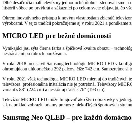
Dlhé desaťročia mali televízory jednoduchú úlohu – sledovali sme na 
histórii vôbec po prvýkrát a zákazníci po celom svete objavujú, čo vš
Okrem inovatívneho prístupu k novým vlastnostiam zbierajú televíz
výrobcami. V tejto tradícii pokračujeme aj v roku 2021 a ponúkame 
MICRO LED pre bežné domácnosti
Vynikajúci jas, sýta čierna farba a špičková kvalita obrazu – technoló
nestráca ani po rokoch používania.
V roku 2018 predstavil Samsung technológiu MICRO LED v konfiguro
ohromujúcou uhlopriečkou 292 palcov, čiže 742 cm. Samozrejme si to 
V roku 2021 však technológia MICRO LED mieri aj do tradičných tel
televízora, profesionálna inštalácia nie je potrebná. Televízory MIC
variant s 88″ (224 cm) a neskôr aj ďalší s 76″ (193 cm).
Televízor MICRO LED môže fungovať ako štyri obrazovky v jednej
tak napríklad zobraziť priamy prenos z niekoľkých športových stretnu
Samsung Neo QLED – pre každú domácnosť