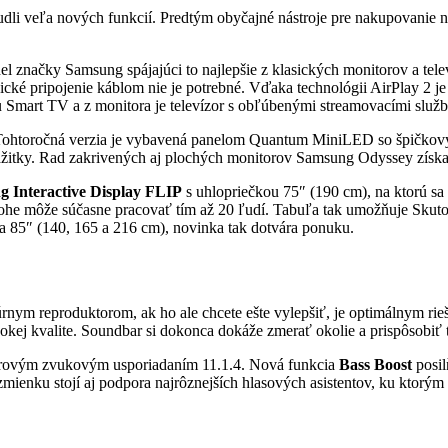
li veľa nových funkcií. Predtým obyčajné nástroje pre nakupovanie na 
el značky Samsung spájajúci to najlepšie z klasických monitorov a tele
ické pripojenie káblom nie je potrebné. Vďaka technológii AirPlay 2 
mart TV a z monitora je televízor s obľúbenými streamovacími službam
. Tohtoročná verzia je vybavená panelom Quantum MiniLED so špičkov
žitky. Rad zakrivených aj plochých monitorov Samsung Odyssey získa
 Interactive Display FLIP
s uhlopriečkou 75″ (190 cm), na ktorú sa 
lohe môže súčasne pracovať tím až 20 ľudí. Tabuľa tak umožňuje Skuto
 a 85″ (140, 165 a 216 cm), novinka tak dotvára ponuku.
rnym reproduktorom, ak ho ale chcete ešte vylepšiť, je optimálnym ri
okej kvalite. Soundbar si dokonca dokáže zmerať okolie a prispôsobiť t
orovým zvukovým usporiadaním 11.1.4. Nová funkcia
Bass Boost
posil
zmienku stojí aj podpora najrôznejších hlasových asistentov, ku ktorým