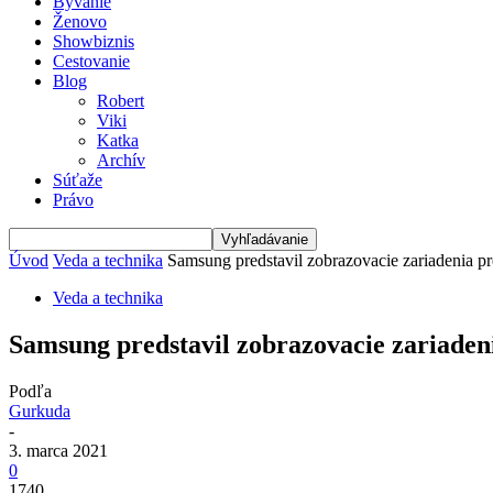
Bývanie
Ženovo
Showbiznis
Cestovanie
Blog
Robert
Viki
Katka
Archív
Súťaže
Právo
Úvod
Veda a technika
Samsung predstavil zobrazovacie zariadenia pre
Veda a technika
Samsung predstavil zobrazovacie zariadenia
Podľa
Gurkuda
-
3. marca 2021
0
1740