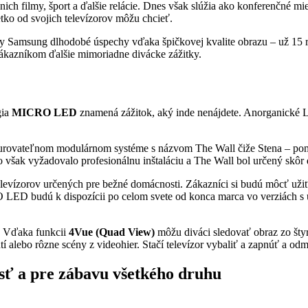
nich filmy, šport a ďalšie relácie. Dnes však slúžia ako konferenčné m
etko od svojich televízorov môžu chcieť.
ory Samsung dlhodobé úspechy vďaka špičkovej kvalite obrazu – už 15
zákazníkom ďalšie mimoriadne divácke zážitky.
gia
MICRO LED
znamená zážitok, aký inde nenájdete. Anorganické L
vateľnom modulárnom systéme s názvom The Wall čiže Stena – pomoco
však vyžadovalo profesionálnu inštaláciu a The Wall bol určený skôr 
evízorov určených pre bežné domácnosti. Zákazníci si budú môcť užiť
RO LED budú k dispozícii po celom svete od konca marca vo verziách s 
. Vďaka funkcii
4Vue (Quad View)
môžu diváci sledovať obraz zo šty
tí alebo rôzne scény z videohier. Stačí televízor vybaliť a zapnúť a o
 a pre zábavu všetkého druhu