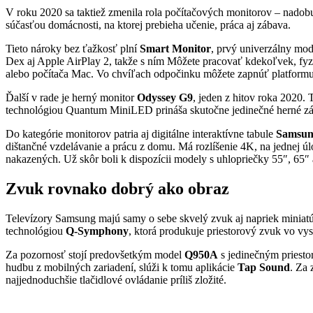
V roku 2020 sa taktiež zmenila rola počítačových monitorov – nadobud
súčasťou domácnosti, na ktorej prebieha učenie, práca aj zábava.
Tieto nároky bez ťažkosť plní
Smart Monitor
, prvý univerzálny mod
Dex aj Apple AirPlay 2, takže s ním Môžete pracovať kdekoľvek, fyz
alebo počítača Mac. Vo chvíľach odpočinku môžete zapnúť platformu S
Ďalší v rade je herný monitor
Odyssey G9
, jeden z hitov roka 2020
technológiou Quantum MiniLED prináša skutočne jedinečné herné zá
Do kategórie monitorov patria aj digitálne interaktívne tabule
Samsung
dištančné vzdelávanie a prácu z domu. Má rozlíšenie 4K, na jednej ú
nakazených. Už skôr boli k dispozícii modely s uhlopriečky 55″, 65″
Zvuk rovnako dobrý ako obraz
Televízory Samsung majú samy o sebe skvelý zvuk aj napriek miniatú
technológiou
Q-Symphony
, ktorá produkuje priestorový zvuk vo vys
Za pozornosť stojí predovšetkým model
Q950A
s jedinečným priest
hudbu z mobilných zariadení, slúži k tomu aplikácie
Tap Sound
. Za 
najjednoduchšie tlačidlové ovládanie príliš zložité.