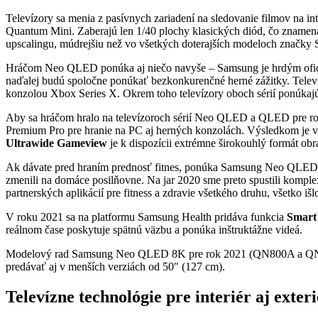
Televízory sa menia z pasívnych zariadení na sledovanie filmov na in
Quantum Mini. Zaberajú len 1/40 plochy klasických diód, čo znamená n
upscalingu, múdrejšiu než vo všetkých doterajších modeloch značky S
Hráčom Neo QLED ponúka aj niečo navyše – Samsung je hrdým oficiá
naďalej budú spoločne ponúkať bezkonkurenčné herné zážitky. Telev
konzolou Xbox Series X. Okrem toho televízory oboch sérií ponúkajú 
Aby sa hráčom hralo na televízoroch sérií Neo QLED a QLED pre rok 
Premium Pro pre hranie na PC aj herných konzolách. Výsledkom je 
Ultrawide Gameview
je k dispozícii extrémne širokouhlý formát ob
Ak dávate pred hraním prednosť fitnes, ponúka Samsung Neo QLED tr
zmenili na domáce posilňovne. Na jar 2020 sme preto spustili kompl
partnerských aplikácií pre fitness a zdravie všetkého druhu, všetko i
V roku 2021 sa na platformu Samsung Health pridáva funkcia
Smart
reálnom čase poskytuje spätnú väzbu a ponúka inštruktážne videá.
Modelový rad Samsung Neo QLED 8K pre rok 2021 (QN800A a QN900A
predávať aj v menších verziách od 50″ (127 cm).
Televízne technológie pre interiér aj exteri