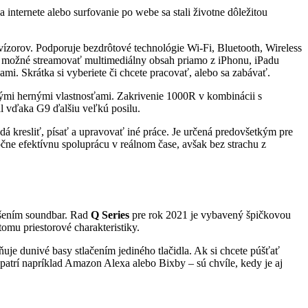
internete alebo surfovanie po webe sa stali životne dôležitou
vízorov. Podporuje bezdrôtové technológie Wi-Fi, Bluetooth, Wireless
je možné streamovať multimediálny obsah priamo z iPhonu, iPadu
i. Skrátka si vyberiete či chcete pracovať, alebo sa zabávať.
ými hernými vlastnosťami. Zakrivenie 1000R v kombinácii s
l vďaka G9 ďalšiu veľkú posilu.
dá kresliť, písať a upravovať iné práce. Je určená predovšetkým pre
čne efektívnu spoluprácu v reálnom čase, avšak bez strachu z
ešením soundbar. Rad
Q Series
pre rok 2021 je vybavený špičkovou
omu priestorové charakteristiky.
ňuje dunivé basy stlačením jediného tlačidla. Ak si chcete púšťať
 patrí napríklad Amazon Alexa alebo Bixby – sú chvíle, kedy je aj