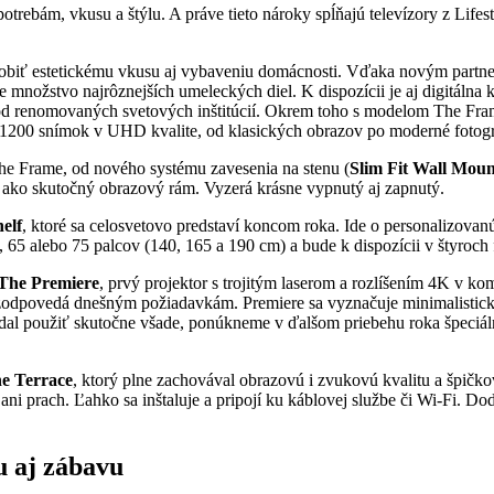
otrebám, vkusu a štýlu. A práve tieto nároky spĺňajú televízory z Lif
spôsobiť estetickému vkusu aj vybaveniu domácnosti. Vďaka novým par
množstvo najrôznejších umeleckých diel. K dispozícii je aj digitálna k
d renomovaných svetových inštitúcií. Okrem toho s modelom The Frame z
 1200 snímok v UHD kvalite, od klasických obrazov po moderné fotogr
he Frame, od nového systému zavesenia na stenu (
Slim Fit Wall Moun
 ako skutočný obrazový rám. Vyzerá krásne vypnutý aj zapnutý.
elf
, ktoré sa celosvetovo predstaví koncom roka. Ide o personalizovan
, 65 alebo 75 palcov (140, 165 a 190 cm) a bude k dispozícii v štyroch 
The Premiere
, prvý projektor s trojitým laserom a rozlíšením 4K v k
 nezodpovedá dnešným požiadavkám. Premiere sa vyznačuje minimalisti
 dal použiť skutočne všade, ponúkneme v ďalšom priebehu roka špeciáln
e Terrace
, ktorý plne zachovával obrazovú i zvukovú kvalitu a špič
ni prach. Ľahko sa inštaluje a pripojí ku káblovej službe či Wi-Fi. Dod
u aj zábavu