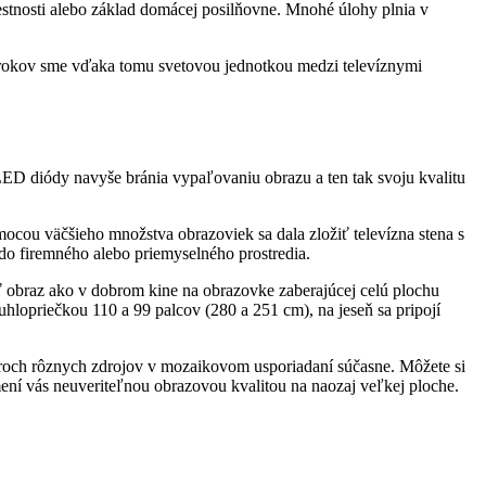
iestnosti alebo základ domácej posilňovne. Mnohé úlohy plnia v
 rokov sme vďaka tomu svetovou jednotkou medzi televíznymi
ED diódy navyše bránia vypaľovaniu obrazu a ten tak svoju kvalitu
u väčšieho množstva obrazoviek sa dala zložiť televízna stena s
do firemného alebo priemyselného prostredia.
 obraz ako v dobrom kine na obrazovke zaberajúcej celú plochu
uhlopriečkou 110 a 99 palcov (280 a 251 cm), na jeseň sa pripojí
roch rôznych zdrojov v mozaikovom usporiadaní súčasne. Môžete si
dmení vás neuveriteľnou obrazovou kvalitou na naozaj veľkej ploche.