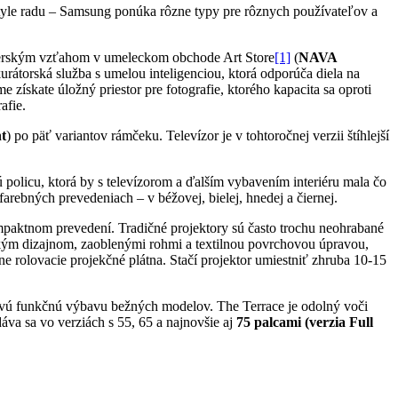
estyle radu – Samsung ponúka rôzne typy pre rôznych používateľov a
tnerským vzťahom v umeleckom obchode Art Store
[1]
(
NAVA
urátorská služba s umelou inteligenciou, ktorá odporúča diela na
ískate úložný priestor pre fotografie, ktorého kapacita sa oproti
afie.
t
) po päť variantov rámčeku. Televízor je v tohtoročnej verzii štíhlejší
ú policu, ktorá by s televízorom a ďalším vybavením interiéru mala čo
farebných prevedeniach – v béžovej, bielej, hnedej a čiernej.
ompaktnom prevedení. Tradičné projektory sú často trochu neohrabané
ckým dizajnom, zaoblenými rohmi a textilnou povrchovou úpravou,
e rolovacie projekčné plátna. Stačí projektor umiestniť zhruba 10-15
kovú funkčnú výbavu bežných modelov. The Terrace je odolný voči
áva sa vo verziách s 55, 65 a najnovšie aj
75 palcami (verzia Full