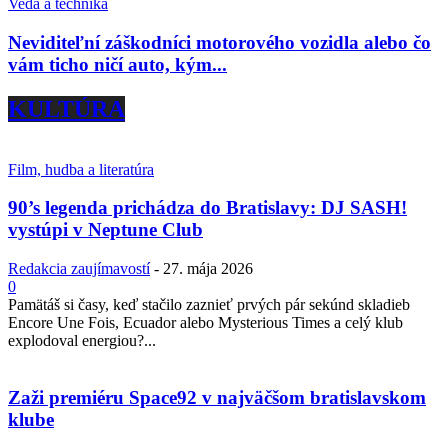
Veda a technika
Neviditeľní záškodníci motorového vozidla alebo čo
vám ticho ničí auto, kým...
KULTÚRA
Film, hudba a literatúra
90’s legenda prichádza do Bratislavy: DJ SASH!
vystúpi v Neptune Club
Redakcia zaujímavostí
-
27. mája 2026
0
Pamätáš si časy, keď stačilo zaznieť prvých pár sekúnd skladieb
Encore Une Fois, Ecuador alebo Mysterious Times a celý klub
explodoval energiou?...
Zaži premiéru Space92 v najväčšom bratislavskom
klube