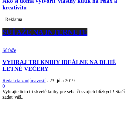
Ako si doma vytvoriť vlastný kútik na relax a
kreativitu
- Reklama -
SÚŤAŽE NA INTERNETE
Súťaže
VYHRAJ TRI KNIHY IDEÁLNE NA DLHÉ
LETNÉ VEČERY
Redakcia zaujímavostí
-
23. júla 2019
0
Vyhrajte tieto tri skvelé knihy pre seba či svojich blízkych! Stačí
zadať váš...