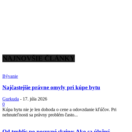
NAJNOVŠIE ČLÁNKY
Bývanie
Najčastejšie právne omyly pri kúpe bytu
Gurkuda
-
17. júla 2026
0
Kúpa bytu nie je len dohoda o cene a odovzdanie kľúčov. Pri
nehnuteľnosti sa právny problém často...
Od truhlíc po posuvné skrine: Ako sa úložný