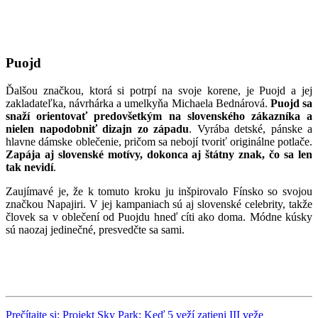
Puojd
Ďalšou značkou, ktorá si potrpí na svoje korene, je Puojd a jej
zakladateľka, návrhárka a umelkyňa Michaela Bednárová.
Puojd sa
snaží orientovať predovšetkým na slovenského zákazníka a
nielen napodobniť dizajn zo západu
. Vyrába detské, pánske a
hlavne dámske oblečenie, pričom sa nebojí tvoriť originálne potlače.
Zapája aj slovenské motívy, dokonca aj štátny znak, čo sa len
tak nevidí
.
Zaujímavé je, že k tomuto kroku ju inšpirovalo Fínsko so svojou
značkou Napajiri. V jej kampaniach sú aj slovenské celebrity, takže
človek sa v oblečení od Puojdu hneď cíti ako doma. Módne kúsky
sú naozaj jedinečné, presvedčte sa sami.
Prečítajte si: Projekt Sky Park: Keď 5 veží zatieni III veže