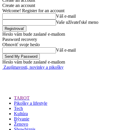
Create an account
Create an account
Welcome! Register for an account
Váš e-mail
Vaše užívateľské meno
Heslo vám bude zaslané e-mailom
Password recovery
Obnoviť svoje heslo
Váš e-mail
Heslo vám bude zaslané e-mailom
Zaujímavosti, novinky a pikošky
TAROT
Pikošky a lifestyle
Tech
Kultúra
Bývanie
Ženovo
Showbiznis