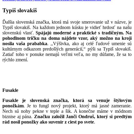
Typiš slovakiš
Ďalšia slovenská značka, ktorá má svoje smerovanie už v názve, je
Typiš slovakiš. Na každom jednom kúsku je vidieť hrdosť na našu
slovenskú vlasť.
Spájajú moderné a praktické s tradičným. Na
pohodlnom tričku na doma nájdete vzor, aký možno na kroji
nosila vaša prababka
. ,,Výšivka, ako aj celé ľudové umenie sú
kultúrnym odkazom predošlých generácií,“ pýši sa Typiš slovakiš.
Zatiaľ toho v ponuke nemajú veľmi veľa, no my dúfame, že sa to
rýchlo zmení.
Fusakle
Fusakle je slovenská značka, ktorá sa venuje štýlovým
ponožkám
. Je to fungl nový projekt, ktorý má jasné zameranie.
Nech sú nohy pekne v teple a šik. A konečne máme v módnom
biznise aj pána.
Značku založil Janči Ondruš, ktorý si predtým
rád nosil ponožky ako suvenír z ciest po svete
.