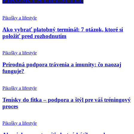
Pikošky a lifestyle
Ako vybrať platobný terminál: 7 otázok, ktoré si
položiť pred rozhodnutím
Pikošky a lifestyle
Prírodná podpora trávenia a imunity: čo naozaj
funguje?
Pikošky a lifestyle
Tenisky do fitka – podpora a štýl pre váš tréningový
proces
Pikošky a lifestyle