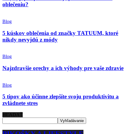
oblečeniu?
Blog
5 kúskov oblečenia od značky TATUUM, ktoré
nikdy nevyjdú z módy
Blog
Najzdravšie orechy a ich výhody pre vaše zdravie
Blog
5 tipov ako účinne zlepšíte svoju produktivitu a
zvládnete stres
HĽADAŤ
PIKOŠKY A LIFESTYLE