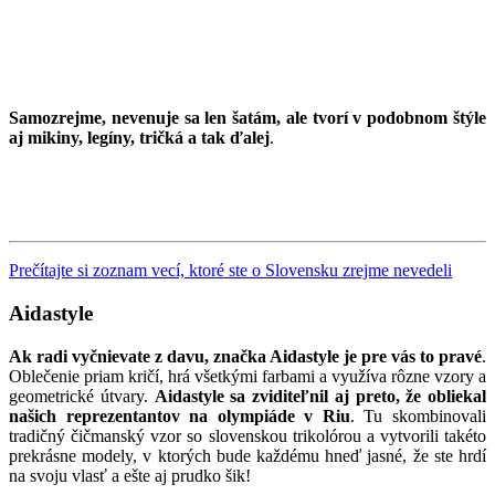
Samozrejme, nevenuje sa len šatám, ale tvorí v podobnom štýle
aj mikiny, legíny, tričká a tak ďalej
.
Prečítajte si zoznam vecí, ktoré ste o Slovensku zrejme nevedeli
Aidastyle
Ak radi vyčnievate z davu, značka Aidastyle je pre vás to pravé
.
Oblečenie priam kričí, hrá všetkými farbami a využíva rôzne vzory a
geometrické útvary.
Aidastyle sa zviditeľnil aj preto, že obliekal
našich reprezentantov na olympiáde v Riu
. Tu skombinovali
tradičný čičmanský vzor so slovenskou trikolórou a vytvorili takéto
prekrásne modely, v ktorých bude každému hneď jasné, že ste hrdí
na svoju vlasť a ešte aj prudko šik!