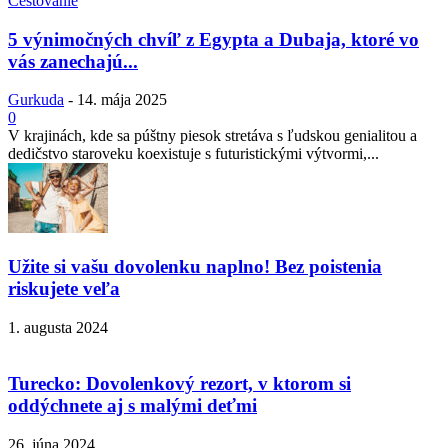
Cestovanie
5 výnimočných chvíľ z Egypta a Dubaja, ktoré vo
vás zanechajú...
Gurkuda
-
14. mája 2025
0
V krajinách, kde sa púštny piesok stretáva s ľudskou genialitou a
dedičstvo staroveku koexistuje s futuristickými výtvormi,...
Užite si vašu dovolenku naplno! Bez poistenia
riskujete veľa
1. augusta 2024
Turecko: Dovolenkový rezort, v ktorom si
oddýchnete aj s malými deťmi
26. júna 2024