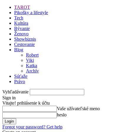
TAROT
Pikošky a lifestyle
Tech
Kultúra
Bývanie
Ženovo
Showbiznis
Cestovanie
Blog
Robert
Viki
Katka
Archív
Súťaže
Právo
Vyhľadávanie
Sign in
Vitajte! prihlásenie k účtu
Vaše užívateľské meno
heslo
Forgot your password? Get help