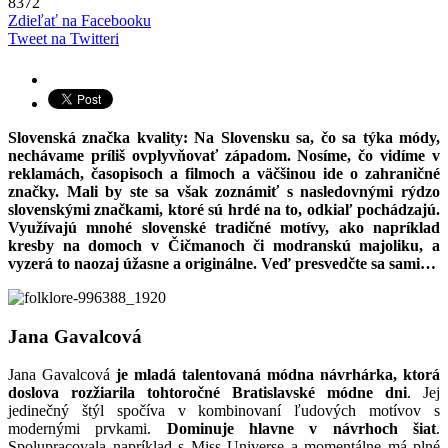
8372
Zdieľať na Facebooku
Tweet na Twitteri
Slovenská značka kvality: Na Slovensku sa, čo sa týka módy,
nechávame príliš ovplyvňovať západom. Nosíme, čo vidíme v
reklamách, časopisoch a filmoch a väčšinou ide o zahraničné
značky. Mali by ste sa však zoznámiť s nasledovnými rýdzo
slovenskými značkami, ktoré sú hrdé na to, odkiaľ pochádzajú.
Využívajú mnohé slovenské tradičné motívy, ako napríklad
kresby na domoch v Čičmanoch či modranskú majoliku, a
vyzerá to naozaj úžasne a originálne. Veď presvedčte sa sami…
Jana Gavalcová
Jana Gavalcová
je mladá talentovaná módna návrhárka, ktorá
doslova rozžiarila tohtoročné Bratislavské módne dni
. Jej
jedinečný štýl spočíva v kombinovaní ľudových motívov s
modernými prvkami.
Dominuje hlavne v návrhoch šiat
.
Spolupracovala napríklad s Miss Universe a momentálne má plné