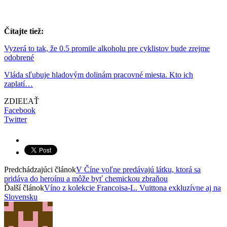
Čítajte tiež:
Vyzerá to tak, že 0.5 promile alkoholu pre cyklistov bude zrejme
odobrené
Vláda sľubuje hladovým dolinám pracovné miesta. Kto ich
zaplatí…
ZDIEĽAŤ
Facebook
Twitter
Predchádzajúci článok
V Číne voľne predávajú látku, ktorá sa
pridáva do heroínu a môže byť chemickou zbraňou
Ďalší článok
Víno z kolekcie Francoisa-L. Vuittona exkluzívne aj na
Slovensku