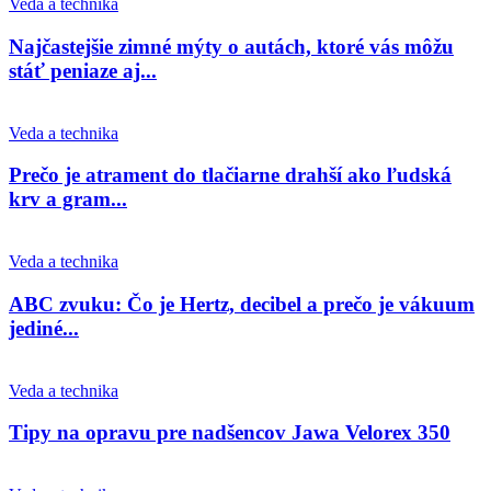
Veda a technika
Najčastejšie zimné mýty o autách, ktoré vás môžu
stáť peniaze aj...
Veda a technika
Prečo je atrament do tlačiarne drahší ako ľudská
krv a gram...
Veda a technika
ABC zvuku: Čo je Hertz, decibel a prečo je vákuum
jediné...
Veda a technika
Tipy na opravu pre nadšencov Jawa Velorex 350