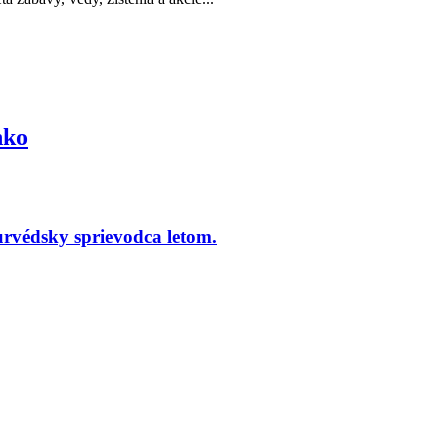
hko
jurvédsky sprievodca letom.