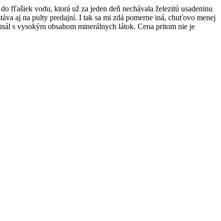
o fľašiek vodu, ktorá už za jeden deň nechávala železitú usadeninu
táva aj na pulty predajní. I tak sa mi zdá pomerne iná, chuťovo menej
ginál s vysokým obsahom minerálnych látok. Cena pritom nie je