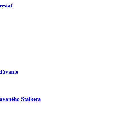
restať
dúvanie
kávaného Stalkera