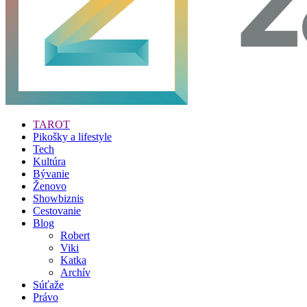
TAROT
Pikošky a lifestyle
Tech
Kultúra
Bývanie
Ženovo
Showbiznis
Cestovanie
Blog
Robert
Viki
Katka
Archív
Súťaže
Právo