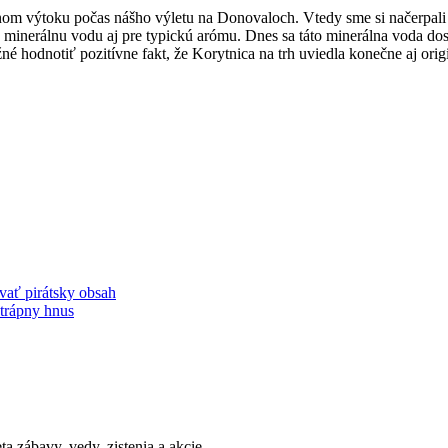
om výtoku počas nášho výletu na Donovaloch. Vtedy sme si načerpali d
o minerálnu vodu aj pre typickú arómu. Dnes sa táto minerálna voda dos
 hodnotiť pozitívne fakt, že Korytnica na trh uviedla konečne aj ori
vať pirátsky obsah
trápny hnus
a zábavy, vedy, zistenia a akcie...