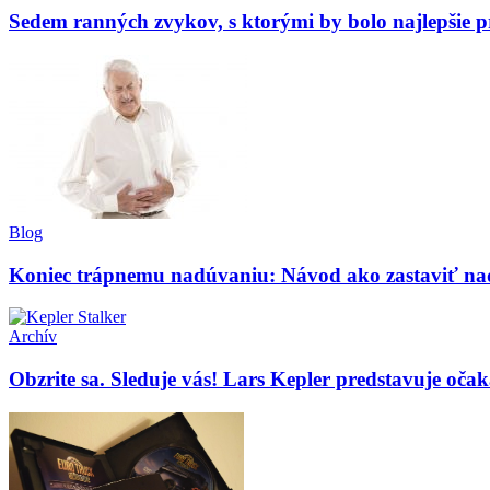
Sedem ranných zvykov, s ktorými by bolo najlepšie p
Blog
Koniec trápnemu nadúvaniu: Návod ako zastaviť na
Archív
Obzrite sa. Sleduje vás! Lars Kepler predstavuje oča