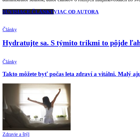
SÚVISIACE ČLÁNKY
VIAC OD AUTORA
Články
Hydratujte sa. S týmito trikmi to pôjde ľa
Články
Takto môžete byť počas leta zdraví a vitálni. Malý a
Zdravie a štýl