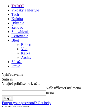
TAROT
Pikošky a lifestyle
Tech
Kultúra
Bývanie
Ženovo
Showbiznis
Cestovanie
Blog
Robert
Viki
Katka
Archív
Súťaže
Právo
Vyhľadávanie
Sign in
Vitajte! prihlásenie k účtu
Vaše užívateľské meno
heslo
Forgot your password? Get help