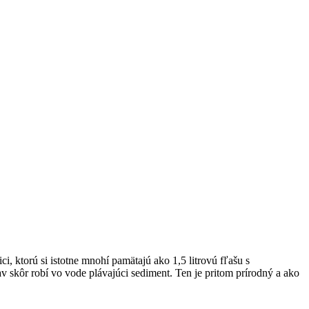
i, ktorú si istotne mnohí pamätajú ako 1,5 litrovú fľašu s
 skôr robí vo vode plávajúci sediment. Ten je pritom prírodný a ako