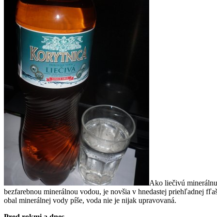
Ako liečivú minerálnu 
bezfarebnou minerálnou vodou, je novšia v hnedastej priehľadnej fľa
obal minerálnej vody píše, voda nie je nijak upravovaná.
Pred rokmi a dnes