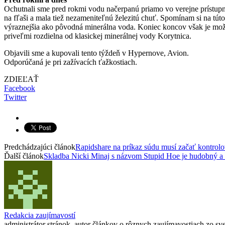
Ochutnali sme pred rokmi vodu načerpanú priamo vo verejne prístupn
na fľaši a mala tiež nezameniteľnú železitú chuť. Spomínam si na tút
výraznejšia ako pôvodná minerálna voda. Koniec koncov však je možné
priveľmi rozdielna od klasickej minerálnej vody Korytnica.
Objavili sme a kupovali tento týždeň v Hypernove, Avion.
Odporúčaná je pri zažívacích ťažkostiach.
ZDIEĽAŤ
Facebook
Twitter
Predchádzajúci článok
Rapidshare na príkaz súdu musí začať kontrolo
Ďalší článok
Skladba Nicki Minaj s názvom Stupid Hoe je hudobný a 
Redakcia zaujímavostí
administrátor stránok, autor článkov o rôznych zaujímavostiach zo svet