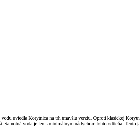
vodu uviedla Korytnica na trh tmavšiu verziu. Oproti klasickej Korytnic
ši. Samotná voda je len s minimálnym nádychom tohto odtieňa. Tento jav