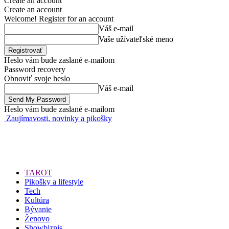
Create an account
Create an account
Welcome! Register for an account
Váš e-mail
Vaše užívateľské meno
Heslo vám bude zaslané e-mailom
Password recovery
Obnoviť svoje heslo
Váš e-mail
Heslo vám bude zaslané e-mailom
Zaujímavosti, novinky a pikošky
TAROT
Pikošky a lifestyle
Tech
Kultúra
Bývanie
Ženovo
Showbiznis