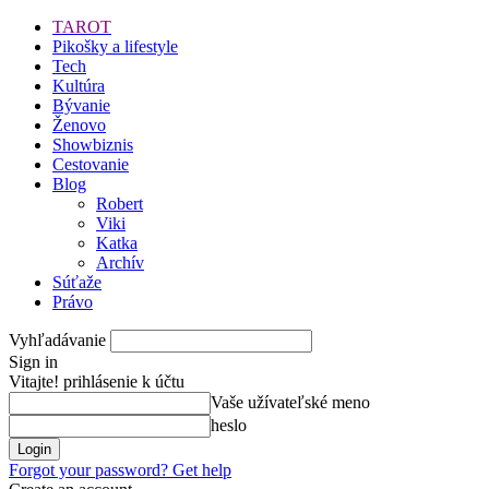
TAROT
Pikošky a lifestyle
Tech
Kultúra
Bývanie
Ženovo
Showbiznis
Cestovanie
Blog
Robert
Viki
Katka
Archív
Súťaže
Právo
Vyhľadávanie
Sign in
Vitajte! prihlásenie k účtu
Vaše užívateľské meno
heslo
Forgot your password? Get help