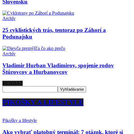
Slovensku
Archív
25 cyklistických trás, tentoraz po Záhorí a
Podunajsku
Archív
Vladimir Hurban Vladimirov, spojenie rodov
Štúrovcov a Hurbanovcov
HĽADAŤ
PIKOŠKY A LIFESTYLE
Pikošky a lifestyle
Ako vybrať platobný terminál: 7 otázok, ktoré si