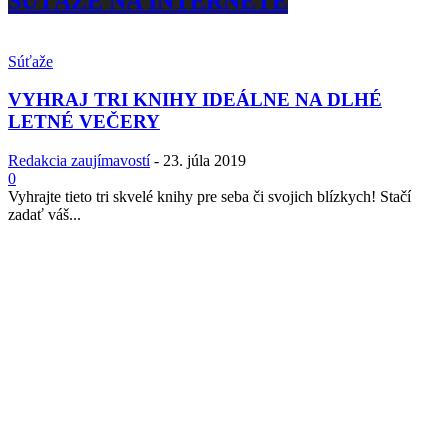
SÚŤAŽE NA INTERNETE
Súťaže
VYHRAJ TRI KNIHY IDEÁLNE NA DLHÉ
LETNÉ VEČERY
Redakcia zaujímavostí
-
23. júla 2019
0
Vyhrajte tieto tri skvelé knihy pre seba či svojich blízkych! Stačí
zadať váš...