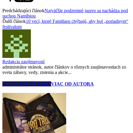
Predchádzajúci článok
Najväčšie podzemné jazero sa nachádza pod
suchou Namíbiou
Ďalší článok
10 vecí, ktoré Familiaru chýbajú, aby bol „poriadnym“
festivalom
Redakcia zaujímavostí
administrátor stránok, autor článkov o rôznych zaujímavostiach zo
sveta zábavy, vedy, zistenia a akcie...
SÚVISIACE ČLÁNKY
VIAC OD AUTORA