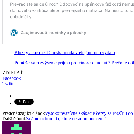
Blúzky a košele: Dámska móda v elegantnom vydaní
Pomôže vám zvýšenie príjmu proteínov schudnúť? Prečo je dôlež
ZDIEĽAŤ
Facebook
Twitter
Predchádzajúci článok
Vysokoinvazívne skákacie červy sa rozšírili do 
Ďalší článok
Známe ochorenia, ktoré neradno podceniť