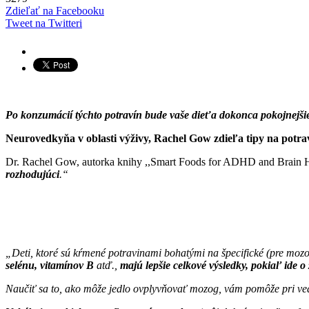
Zdieľať na Facebooku
Tweet na Twitteri
Po konzumácií týchto potravín bude vaše dieťa dokonca pokojnejši
Neurovedkyňa v oblasti výživy, Rachel Gow zdieľa tipy na potrav
Dr. Rachel Gow, autorka knihy ,,Smart Foods for ADHD and Brain He
rozhodujúci
.“
„Deti, ktoré sú kŕmené potravinami bohatými na špecifické (pre mozog
selénu, vitamínov B
atď.,
majú lepšie celkové výsledky, pokiaľ ide o
Naučiť sa to, ako môže jedlo ovplyvňovať mozog, vám pomôže pri ve