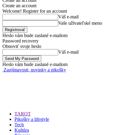
Create an account
Create an account
Welcome! Register for an account
Váš e-mail
Vaše užívateľské meno
Heslo vám bude zaslané e-mailom
Password recovery
Obnoviť svoje heslo
Váš e-mail
Heslo vám bude zaslané e-mailom
Zaujímavosti, novinky a pikošky
TAROT
Pikošky a lifestyle
Tech
Kultúra