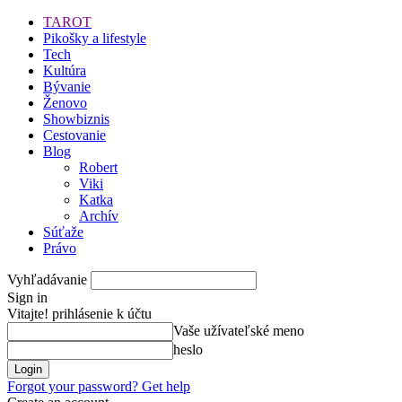
TAROT
Pikošky a lifestyle
Tech
Kultúra
Bývanie
Ženovo
Showbiznis
Cestovanie
Blog
Robert
Viki
Katka
Archív
Súťaže
Právo
Vyhľadávanie
Sign in
Vitajte! prihlásenie k účtu
Vaše užívateľské meno
heslo
Forgot your password? Get help