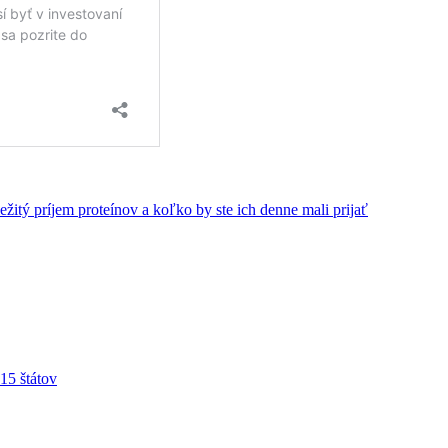
itý príjem proteínov a koľko by ste ich denne mali prijať
15 štátov