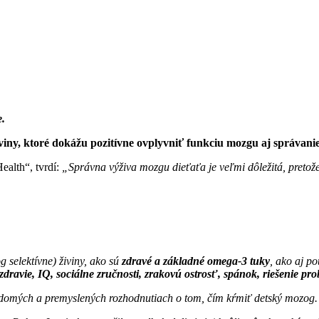
e.
iny, ktoré dokážu pozitívne ovplyvniť funkciu mozgu aj správanie
alth“, tvrdí:
„Správna výživa mozgu dieťaťa je veľmi dôležitá, pretož
 selektívne) živiny, ako sú
zdravé a základné omega-3 tuky
, ako aj p
 zdravie, IQ, sociálne zručnosti, zrakovú ostrosť, spánok, riešenie p
domých a premyslených rozhodnutiach o tom, čím kŕmiť detský mozog.