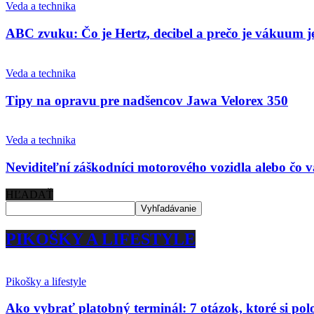
Veda a technika
ABC zvuku: Čo je Hertz, decibel a prečo je vákuum je
Veda a technika
Tipy na opravu pre nadšencov Jawa Velorex 350
Veda a technika
Neviditeľní záškodníci motorového vozidla alebo čo vá
HĽADAŤ
PIKOŠKY A LIFESTYLE
Pikošky a lifestyle
Ako vybrať platobný terminál: 7 otázok, ktoré si po