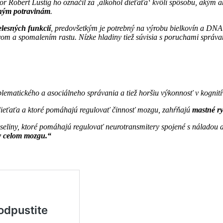
sor Robert Lustig ho označil za ‚alkohol dieťaťa‘ kvôli spôsobu, aký
aným potravinám
.
elesných funkcií
, predovšetkým je potrebný na výrobu bielkovín a DNA
m a spomalením rastu. Nízke hladiny tiež súvisia s poruchami správan
lematického a asociálneho správania a tiež horšiu výkonnosť v kognití
 dieťaťa a ktoré pomáhajú regulovať činnosť mozgu, zahŕňajú
mastné ry
seliny, ktoré pomáhajú regulovať neurotransmitery spojené s náladou
v celom mozgu.“