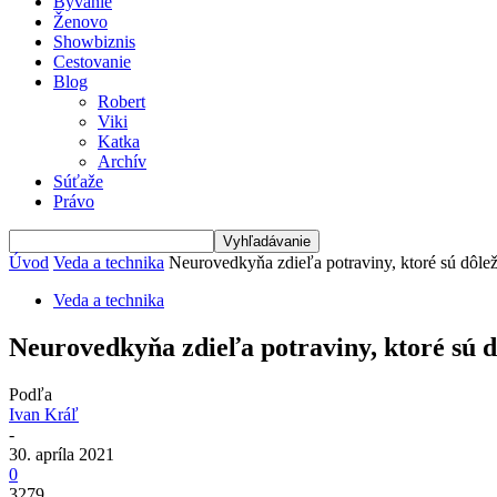
Bývanie
Ženovo
Showbiznis
Cestovanie
Blog
Robert
Viki
Katka
Archív
Súťaže
Právo
Úvod
Veda a technika
Neurovedkyňa zdieľa potraviny, ktoré sú dôlež
Veda a technika
Neurovedkyňa zdieľa potraviny, ktoré sú d
Podľa
Ivan Kráľ
-
30. apríla 2021
0
3279