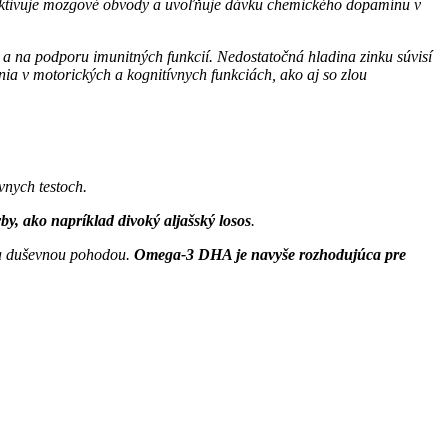
m aktivuje mozgové obvody a uvoľňuje dávku chemického dopamínu v
 a na podporu imunitných funkcií. Nedostatočná hladina zinku súvisí
ia v motorických a kognitívnych funkciách, ako aj so zlou
vnych testoch.
by, ako napríklad divoký aljašský losos
.
 a duševnou pohodou.
Omega-3 DHA je navyše rozhodujúca pre