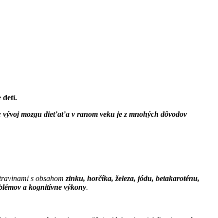
 detí.
e
vývoj mozgu dieťaťa v ranom veku je z mnohých dôvodov
otravinami s obsahom
zinku, horčíka, železa, jódu, betakaroténu,
roblémov a kognitívne výkony
.