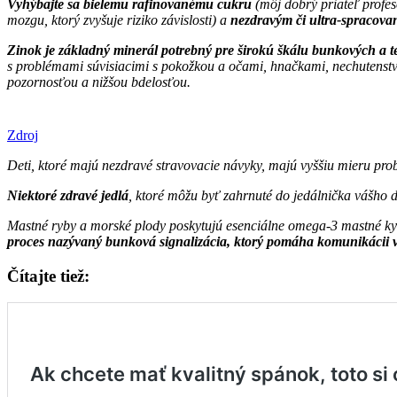
Vyhýbajte sa bielemu rafinovanému cukru
(môj dobrý priateľ profe
mozgu, ktorý zvyšuje riziko závislosti) a
nezdravým či ultra-spracov
Zinok je základný minerál potrebný pre širokú škálu bunkových a t
s problémami súvisiacimi s pokožkou a očami, hnačkami, nechutenstvo
pozornosťou a nižšou bdelosťou.
Zdroj
Deti, ktoré majú nezdravé stravovacie návyky, majú vyššiu mieru prob
Niektoré zdravé jedlá
, ktoré môžu byť zahrnuté do jedálnička vášho
Mastné ryby a morské plody poskytujú esenciálne omega-3 mastné ky
proces nazývaný bunková signalizácia, ktorý pomáha komunikácii 
Čítajte tiež: