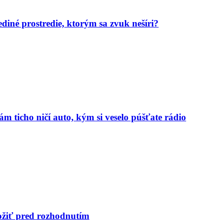
diné prostredie, ktorým sa zvuk nešíri?
m ticho ničí auto, kým si veselo púšťate rádio
ložiť pred rozhodnutím