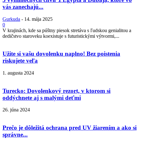
vás zanechajú...
Gurkuda
-
14. mája 2025
0
V krajinách, kde sa púštny piesok stretáva s ľudskou genialitou a
dedičstvo staroveku koexistuje s futuristickými výtvormi,...
Užite si vašu dovolenku naplno! Bez poistenia
riskujete veľa
1. augusta 2024
Turecko: Dovolenkový rezort, v ktorom si
oddýchnete aj s malými deťmi
26. júna 2024
Prečo je dôležitá ochrana pred UV žiarením a ako si
správne...