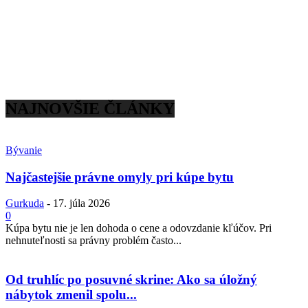
NAJNOVŠIE ČLÁNKY
Bývanie
Najčastejšie právne omyly pri kúpe bytu
Gurkuda
-
17. júla 2026
0
Kúpa bytu nie je len dohoda o cene a odovzdanie kľúčov. Pri
nehnuteľnosti sa právny problém často...
Od truhlíc po posuvné skrine: Ako sa úložný
nábytok zmenil spolu...