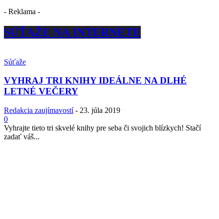
- Reklama -
SÚŤAŽE NA INTERNETE
Súťaže
VYHRAJ TRI KNIHY IDEÁLNE NA DLHÉ
LETNÉ VEČERY
Redakcia zaujímavostí
-
23. júla 2019
0
Vyhrajte tieto tri skvelé knihy pre seba či svojich blízkych! Stačí
zadať váš...