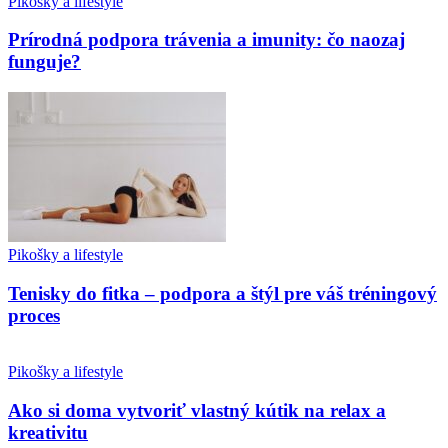
Pikošky a lifestyle
Prírodná podpora trávenia a imunity: čo naozaj
funguje?
Pikošky a lifestyle
Tenisky do fitka – podpora a štýl pre váš tréningový
proces
Pikošky a lifestyle
Ako si doma vytvoriť vlastný kútik na relax a
kreativitu