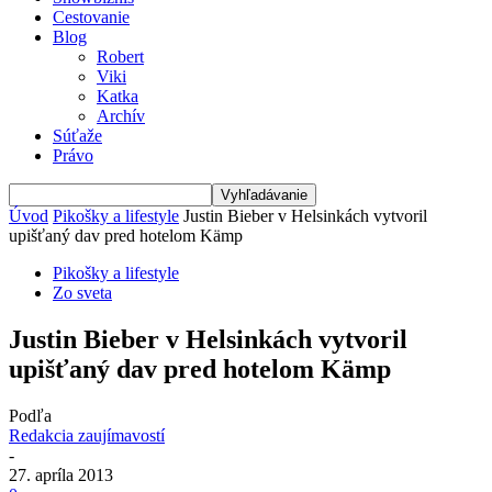
Cestovanie
Blog
Robert
Viki
Katka
Archív
Súťaže
Právo
Úvod
Pikošky a lifestyle
Justin Bieber v Helsinkách vytvoril
upišťaný dav pred hotelom Kämp
Pikošky a lifestyle
Zo sveta
Justin Bieber v Helsinkách vytvoril
upišťaný dav pred hotelom Kämp
Podľa
Redakcia zaujímavostí
-
27. apríla 2013