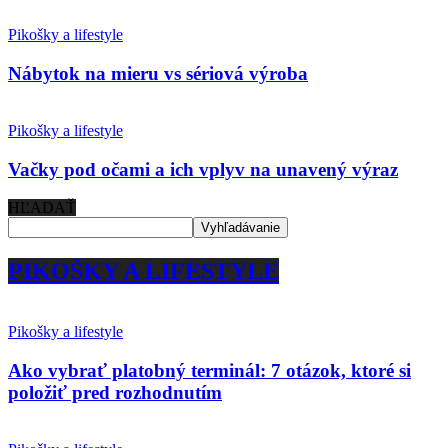
Pikošky a lifestyle
Nábytok na mieru vs sériová výroba
Pikošky a lifestyle
Vačky pod očami a ich vplyv na unavený výraz
HĽADAŤ
PIKOŠKY A LIFESTYLE
Pikošky a lifestyle
Ako vybrať platobný terminál: 7 otázok, ktoré si
položiť pred rozhodnutím