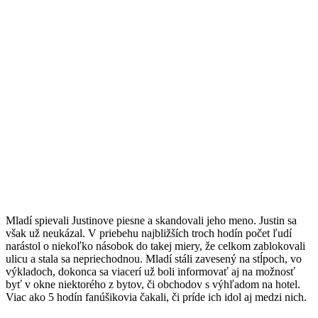
Mladí spievali Justinove piesne a skandovali jeho meno. Justin sa
však už neukázal. V priebehu najbližších troch hodín počet ľudí
narástol o niekoľko násobok do takej miery, že celkom zablokovali
ulicu a stala sa nepriechodnou. Mladí stáli zavesený na stĺpoch, vo
výkladoch, dokonca sa viacerí už boli informovať aj na možnosť
byť v okne niektorého z bytov, či obchodov s výhľadom na hotel.
Viac ako 5 hodín fanúšikovia čakali, či príde ich idol aj medzi nich.