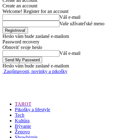
Create an account
Create an account
Welcome! Register for an account
Váš e-mail
Vaše užívateľské meno
Heslo vám bude zaslané e-mailom
Password recovery
Obnoviť svoje heslo
Váš e-mail
Heslo vám bude zaslané e-mailom
Zaujímavosti, novinky a pikošky
TAROT
Pikošky a lifestyle
Tech
Kultúra
Bývanie
Ženovo
Showbiznis