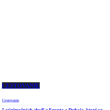
CESTOVANIE
Cestovanie
5 výnimočných chvíľ z Egypta a Dubaja, ktoré vo