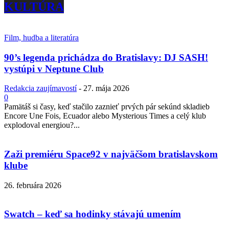
KULTÚRA
Film, hudba a literatúra
90’s legenda prichádza do Bratislavy: DJ SASH!
vystúpi v Neptune Club
Redakcia zaujímavostí
-
27. mája 2026
0
Pamätáš si časy, keď stačilo zaznieť prvých pár sekúnd skladieb
Encore Une Fois, Ecuador alebo Mysterious Times a celý klub
explodoval energiou?...
Zaži premiéru Space92 v najväčšom bratislavskom
klube
26. februára 2026
Swatch – keď sa hodinky stávajú umením