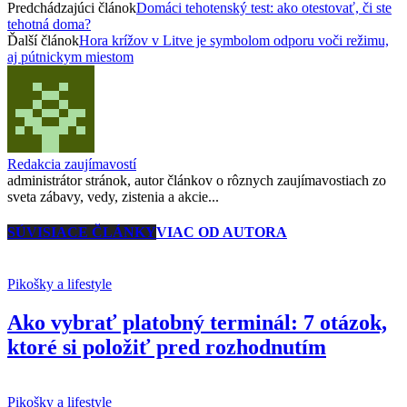
Predchádzajúci článok
Domáci tehotenský test: ako otestovať, či ste
tehotná doma?
Ďalší článok
Hora krížov v Litve je symbolom odporu voči režimu,
aj pútnickym miestom
Redakcia zaujímavostí
administrátor stránok, autor článkov o rôznych zaujímavostiach zo
sveta zábavy, vedy, zistenia a akcie...
SÚVISIACE ČLÁNKY
VIAC OD AUTORA
Pikošky a lifestyle
Ako vybrať platobný terminál: 7 otázok,
ktoré si položiť pred rozhodnutím
Pikošky a lifestyle