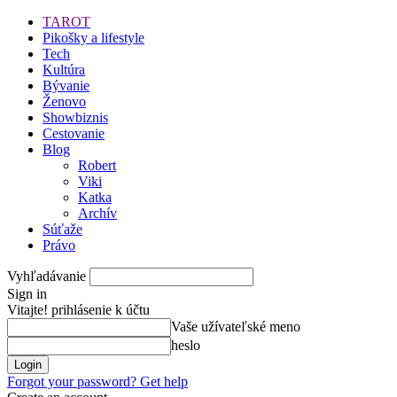
TAROT
Pikošky a lifestyle
Tech
Kultúra
Bývanie
Ženovo
Showbiznis
Cestovanie
Blog
Robert
Viki
Katka
Archív
Súťaže
Právo
Vyhľadávanie
Sign in
Vitajte! prihlásenie k účtu
Vaše užívateľské meno
heslo
Forgot your password? Get help