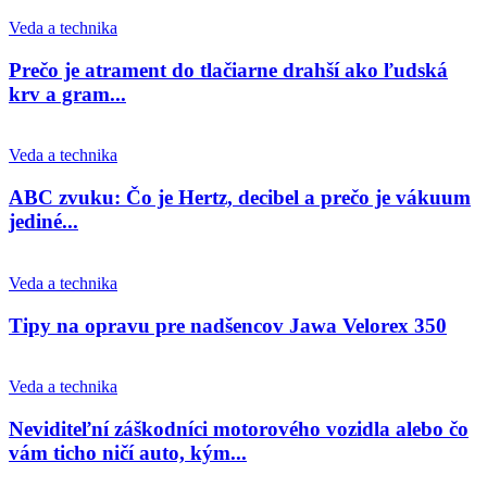
Veda a technika
Prečo je atrament do tlačiarne drahší ako ľudská
krv a gram...
Veda a technika
ABC zvuku: Čo je Hertz, decibel a prečo je vákuum
jediné...
Veda a technika
Tipy na opravu pre nadšencov Jawa Velorex 350
Veda a technika
Neviditeľní záškodníci motorového vozidla alebo čo
vám ticho ničí auto, kým...