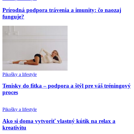
Prírodná podpora trávenia a imunity: čo naozaj
funguje?
Pikošky a lifestyle
Tenisky do fitka – podpora a štýl pre váš tréningový
proces
Pikošky a lifestyle
Ako si doma vytvoriť vlastný kútik na relax a
kreativitu