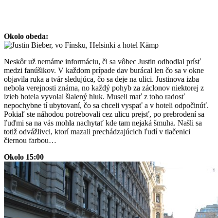
Okolo obeda:
Neskôr už nemáme informáciu, či sa vôbec Justin odhodlal prísť
medzi fanúšikov. V každom prípade dav burácal len čo sa v okne
objavila ruka a tvár sledujúca, čo sa deje na ulici. Justinova izba
nebola verejnosti známa, no každý pohyb za záclonov niektorej z
izieb hotela vyvolal šialený hluk. Museli mať z toho radosť
nepochybne tí ubytovaní, čo sa chceli vyspať a v hoteli odpočinúť.
Pokiaľ ste náhodou potrebovali cez ulicu prejsť, po prebrodení sa
ľuďmi sa na vás mohla nachytať kde tam nejaká šmuha. Našli sa
totiž odvážlivci, ktorí mazali prechádzajúcich ľudí v tlačenici
čiernou farbou…
Okolo 15:00