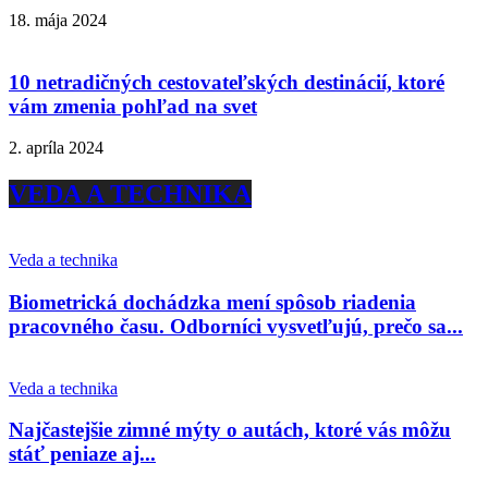
18. mája 2024
10 netradičných cestovateľských destinácií, ktoré
vám zmenia pohľad na svet
2. apríla 2024
VEDA A TECHNIKA
Veda a technika
Biometrická dochádzka mení spôsob riadenia
pracovného času. Odborníci vysvetľujú, prečo sa...
Veda a technika
Najčastejšie zimné mýty o autách, ktoré vás môžu
stáť peniaze aj...