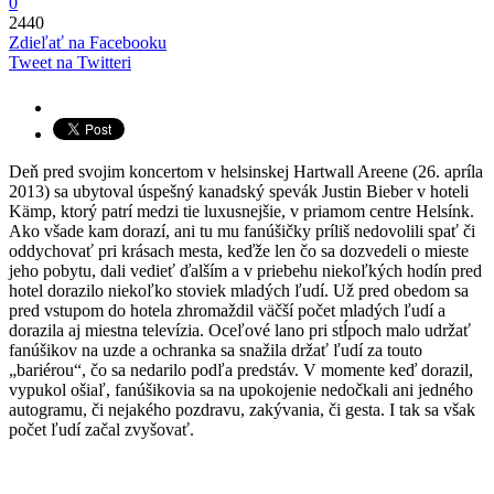
0
2440
Zdieľať na Facebooku
Tweet na Twitteri
Deň pred svojim koncertom v helsinskej Hartwall Areene (26. apríla
2013) sa ubytoval úspešný kanadský spevák Justin Bieber v hoteli
Kämp, ktorý patrí medzi tie luxusnejšie, v priamom centre Helsínk.
Ako všade kam dorazí, ani tu mu fanúšičky príliš nedovolili spať či
oddychovať pri krásach mesta, keďže len čo sa dozvedeli o mieste
jeho pobytu, dali vedieť ďalším a v priebehu niekoľkých hodín pred
hotel dorazilo niekoľko stoviek mladých ľudí. Už pred obedom sa
pred vstupom do hotela zhromaždil väčší počet mladých ľudí a
dorazila aj miestna televízia. Oceľové lano pri stĺpoch malo udržať
fanúšikov na uzde a ochranka sa snažila držať ľudí za touto
„bariérou“, čo sa nedarilo podľa predstáv. V momente keď dorazil,
vypukol ošiaľ, fanúšikovia sa na upokojenie nedočkali ani jedného
autogramu, či nejakého pozdravu, zakývania, či gesta. I tak sa však
počet ľudí začal zvyšovať.