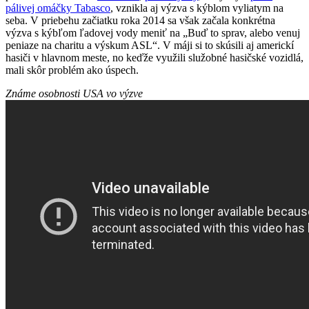
pálivej omáčky Tabasco
, vznikla aj výzva s kýblom vyliatym na
seba. V priebehu začiatku roka 2014 sa však začala konkrétna
výzva s kýbľom ľadovej vody meniť na „Buď to sprav, alebo venuj
peniaze na charitu a výskum ASL“. V máji si to skúsili aj americkí
hasiči v hlavnom meste, no keďže využili služobné hasičské vozidlá,
mali skôr problém ako úspech.
Známe osobnosti USA vo výzve