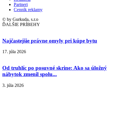
Partneri
Cenník reklamy
© by Gurkuda, s.r.o
ĎALŠIE PRÍBEHY
Najčastejšie právne omyly pri kúpe bytu
17. júla 2026
Od truhlíc po posuvné skrine: Ako sa úložný
nábytok zmenil spolu...
3. júla 2026