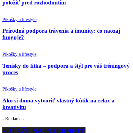
položiť pred rozhodnutím
Pikošky a lifestyle
Prírodná podpora trávenia a imunity: čo naozaj
funguje?
Pikošky a lifestyle
Tenisky do fitka – podpora a štýl pre váš tréningový
proces
Pikošky a lifestyle
Ako si doma vytvoriť vlastný kútik na relax a
kreativitu
- Reklama -
SÚŤAŽE NA INTERNETE