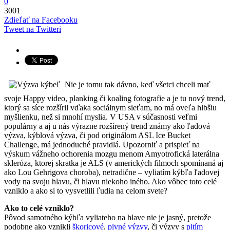
0
3001
Zdieľať na Facebooku
Tweet na Twitteri
Nie je tomu tak dávno, keď všetci chceli mať
svoje Happy video, planking či koaling fotografie a je tu nový trend,
ktorý sa síce rozšíril vďaka sociálnym sieťam, no má oveľa hlbšiu
myšlienku, než si mnohí myslia. V USA v súčasnosti veľmi
populárny a aj u nás výrazne rozšírený trend známy ako ľadová
výzva, kýblová výzva, či pod originálom ASL Ice Bucket
Challenge, má jednoduché pravidlá. Upozorniť a prispieť na
výskum vážneho ochorenia mozgu menom Amyotrofická laterálna
skleróza, ktorej skratka je ALS (v amerických filmoch spomínaná aj
ako Lou Gehrigova choroba), netradične – vyliatím kýbľa ľadovej
vody na svoju hlavu, či hlavu niekoho iného. Ako vôbec toto celé
vzniklo a ako si to vysvetlili ľudia na celom svete?
Ako to celé vzniklo?
Pôvod samotného kýbľa vyliateho na hlave nie je jasný, pretože
podobne ako vznikli
škoricové
,
pivné výzvy
, či výzvy s
pitím