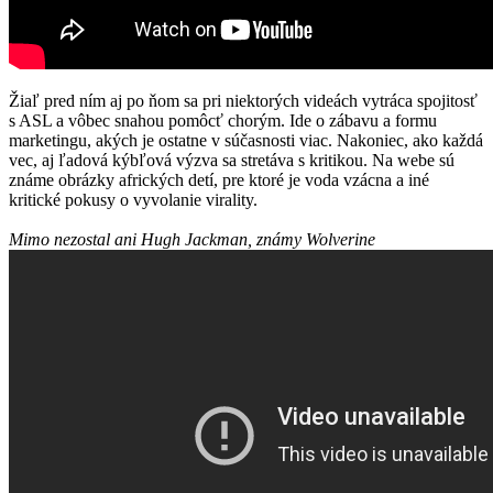
Žiaľ pred ním aj po ňom sa pri niektorých videách vytráca spojitosť
s ASL a vôbec snahou pomôcť chorým. Ide o zábavu a formu
marketingu, akých je ostatne v súčasnosti viac. Nakoniec, ako každá
vec, aj ľadová kýbľová výzva sa stretáva s kritikou. Na webe sú
známe obrázky afrických detí, pre ktoré je voda vzácna a iné
kritické pokusy o vyvolanie virality.
Mimo nezostal ani Hugh Jackman, známy Wolverine