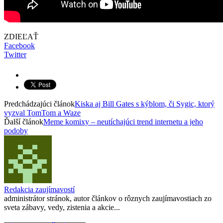
ZDIEĽAŤ
Facebook
Twitter
Predchádzajúci článok
Kiska aj Bill Gates s kýblom, či Sygic, ktorý
vyzval TomTom a Waze
Ďalší článok
Meme komixy – neutíchajúci trend internetu a jeho
podoby
Redakcia zaujímavostí
administrátor stránok, autor článkov o rôznych zaujímavostiach zo
sveta zábavy, vedy, zistenia a akcie...