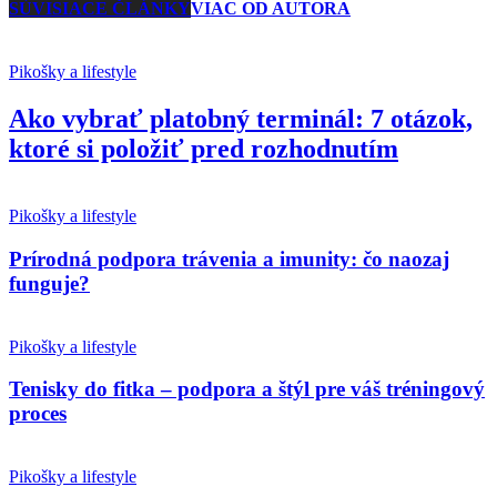
SÚVISIACE ČLÁNKY
VIAC OD AUTORA
Pikošky a lifestyle
Ako vybrať platobný terminál: 7 otázok,
ktoré si položiť pred rozhodnutím
Pikošky a lifestyle
Prírodná podpora trávenia a imunity: čo naozaj
funguje?
Pikošky a lifestyle
Tenisky do fitka – podpora a štýl pre váš tréningový
proces
Pikošky a lifestyle