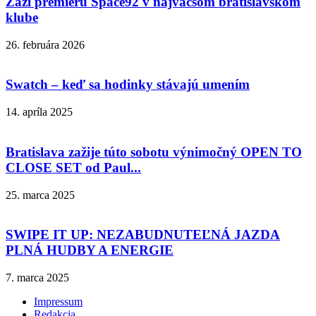
Zaži premiéru Space92 v najväčšom bratislavskom
klube
26. februára 2026
Swatch – keď sa hodinky stávajú umením
14. apríla 2025
Bratislava zažije túto sobotu výnimočný OPEN TO
CLOSE SET od Paul...
25. marca 2025
SWIPE IT UP: NEZABUDNUTEĽNÁ JAZDA
PLNÁ HUDBY A ENERGIE
7. marca 2025
Impressum
Redakcia