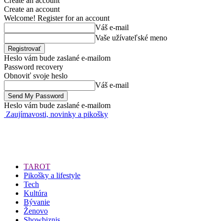
Create an account
Create an account
Welcome! Register for an account
Váš e-mail
Vaše užívateľské meno
Heslo vám bude zaslané e-mailom
Password recovery
Obnoviť svoje heslo
Váš e-mail
Heslo vám bude zaslané e-mailom
Zaujímavosti, novinky a pikošky
TAROT
Pikošky a lifestyle
Tech
Kultúra
Bývanie
Ženovo
Showbiznis