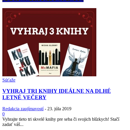
Súťaže
VYHRAJ TRI KNIHY IDEÁLNE NA DLHÉ
LETNÉ VEČERY
Redakcia zaujímavostí
-
23. júla 2019
0
Vyhrajte tieto tri skvelé knihy pre seba či svojich blízkych! Stačí
zadať váš...