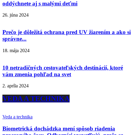
oddýchnete aj s malými deťmi
26. júna 2024
Prečo je dôležitá ochrana pred UV žiarením a ako si
správne...
18. mája 2024
10 netradičných cestovateľských destinácií, ktoré
vám zmenia pohľad na svet
2. apríla 2024
VEDA A TECHNIKA
Veda a technika
Biometrická dochádzka mení spôsob riadenia