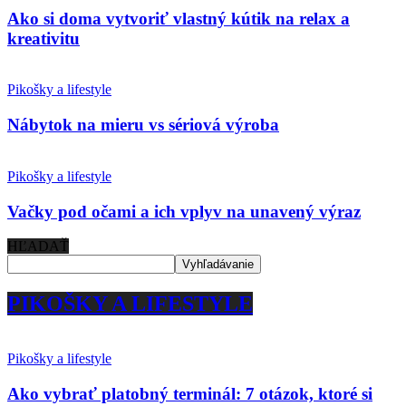
Ako si doma vytvoriť vlastný kútik na relax a
kreativitu
Pikošky a lifestyle
Nábytok na mieru vs sériová výroba
Pikošky a lifestyle
Vačky pod očami a ich vplyv na unavený výraz
HĽADAŤ
PIKOŠKY A LIFESTYLE
Pikošky a lifestyle
Ako vybrať platobný terminál: 7 otázok, ktoré si