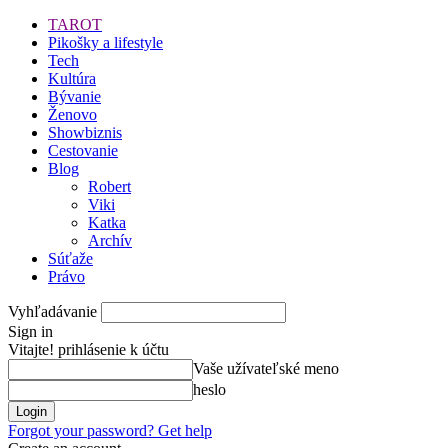
TAROT
Pikošky a lifestyle
Tech
Kultúra
Bývanie
Ženovo
Showbiznis
Cestovanie
Blog
Robert
Viki
Katka
Archív
Súťaže
Právo
Vyhľadávanie
Sign in
Vitajte! prihlásenie k účtu
Vaše užívateľské meno
heslo
Forgot your password? Get help