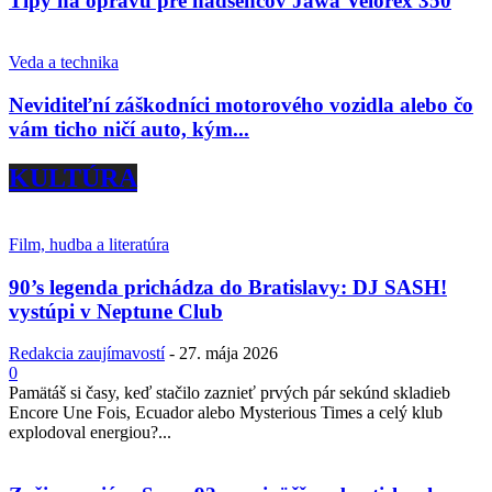
Tipy na opravu pre nadšencov Jawa Velorex 350
Veda a technika
Neviditeľní záškodníci motorového vozidla alebo čo
vám ticho ničí auto, kým...
KULTÚRA
Film, hudba a literatúra
90’s legenda prichádza do Bratislavy: DJ SASH!
vystúpi v Neptune Club
Redakcia zaujímavostí
-
27. mája 2026
0
Pamätáš si časy, keď stačilo zaznieť prvých pár sekúnd skladieb
Encore Une Fois, Ecuador alebo Mysterious Times a celý klub
explodoval energiou?...