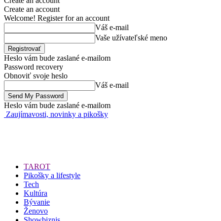
Create an account
Create an account
Welcome! Register for an account
Váš e-mail
Vaše užívateľské meno
Heslo vám bude zaslané e-mailom
Password recovery
Obnoviť svoje heslo
Váš e-mail
Heslo vám bude zaslané e-mailom
Zaujímavosti, novinky a pikošky
TAROT
Pikošky a lifestyle
Tech
Kultúra
Bývanie
Ženovo
Showbiznis