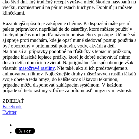
ako štyri dni. Iný tradičný recept využíva mletú škoricu nasypanú na
viečku, rozmiestnenú na pár miestach kuchyne. Doplniť ju môžete
klinčekami.
Razantnejší spôsob je zakúpenie chémie. K dispozícií máte pestrú
paletu prípravkov, napríklad tie do zástrčky, ktoré môžete použiť v
kuchyni počas noci podľa návodu popísaného v postupe. Účinné sú
aj spreje proti muchám, kde je opäť nutné sledovať postup použitia a
byť obozretný v prítomnosti potravín, vody, akvárií a detí.
Na trhu sú aj prípravky podobné na fľaštičky s lepiacim prúžkom,
prípadne klasické lepiace prúžky, ktoré je dobré uchovávať mimo
dosah detí a domácich zvierat. Najoriginálnejším spôsobom je však
vlastniť
mäsožravé rastliny
. Nie také, ako si ich predstavujeme z
animovaných filmov. Najbežnejšie druhy mäsožravých rastlín lákajú
svoje obete a teda hmyz, do kalištekov s lákavou tekutinou,
prípadne môžu disponovať zaklápacím systémom. V každom
prípade sú tieto rastliny vďačné za prítomnosť hmyzu v miestnosti.
ZDIEĽAŤ
Facebook
Twitter