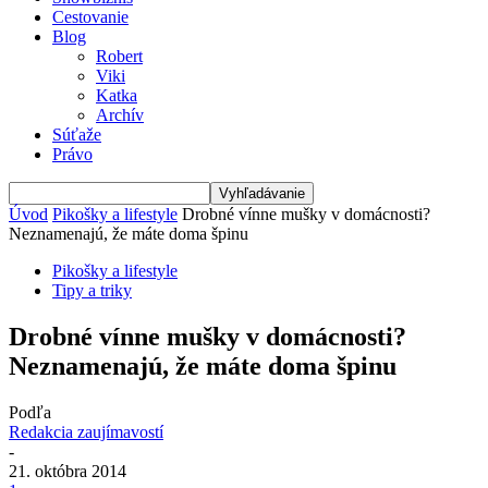
Cestovanie
Blog
Robert
Viki
Katka
Archív
Súťaže
Právo
Úvod
Pikošky a lifestyle
Drobné vínne mušky v domácnosti?
Neznamenajú, že máte doma špinu
Pikošky a lifestyle
Tipy a triky
Drobné vínne mušky v domácnosti?
Neznamenajú, že máte doma špinu
Podľa
Redakcia zaujímavostí
-
21. októbra 2014