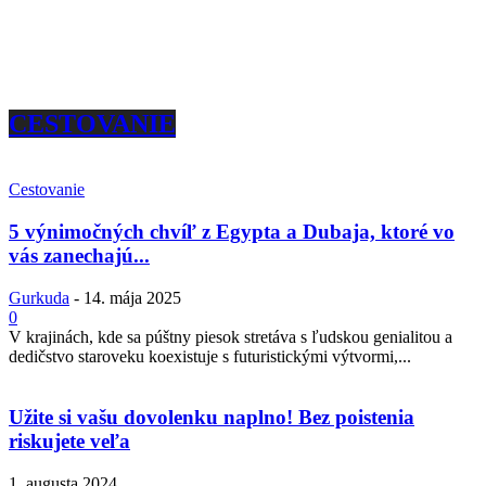
CESTOVANIE
Cestovanie
5 výnimočných chvíľ z Egypta a Dubaja, ktoré vo
vás zanechajú...
Gurkuda
-
14. mája 2025
0
V krajinách, kde sa púštny piesok stretáva s ľudskou genialitou a
dedičstvo staroveku koexistuje s futuristickými výtvormi,...
Užite si vašu dovolenku naplno! Bez poistenia
riskujete veľa
1. augusta 2024