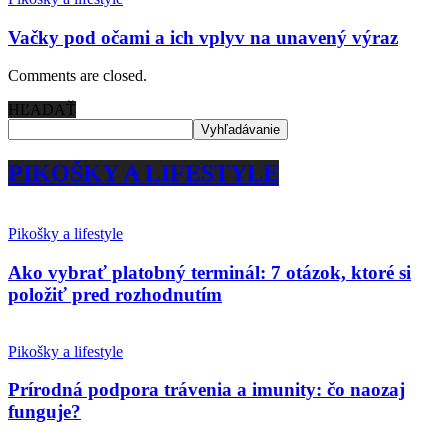
Vačky pod očami a ich vplyv na unavený výraz
Comments are closed.
HĽADAŤ
PIKOŠKY A LIFESTYLE
Pikošky a lifestyle
Ako vybrať platobný terminál: 7 otázok, ktoré si
položiť pred rozhodnutím
Pikošky a lifestyle
Prírodná podpora trávenia a imunity: čo naozaj
funguje?