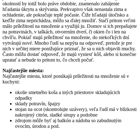
okolností by totiž bolo práve obdobie, znamenalo zahájenie
hľadania úkrytu a skrývania. Prekvapivo však nenastala zima a
ochladenie, ale pokračuje teplé počasie. Čiže hľadajú útočisko a
keďže zima neprichádza, môžu sa ďalej množiť. Stačí pritom veľmi
málo príležitostí na množenie a využijú ju. Domov si ich prepašujete
na potravinách, v taškách, otvorením dverí, či okien čo i len na
chvíľu. Pokiaľ majú príležitosť na množenie, do niekoľkých dní
vytvárajú nové. Mnoho ľudí sa nepýta na odpoveď, pretože je pre
nich v určitej miere ponižujúce priznať, že sa u nich objavili muchy.
Často môžu dostať odpoveď, že majú vyniesť kôš, alebo si konečne
upratať a nebude to pritom to, čo chceli počuť.
Najčastejšie miesta:
Najčastejšie miesta, ktoré ponúkajú príležitosti na množenie sú v
kuchyni:
okolie smetného koša a iných priestorov skladujúcich
odpadky
sklady potravín, špajzy
stojan na ocot (skontrolujte uzávery), veľa ľudí má v blízkosti
nakrojený citrón, sladké sirupy a podobne
zdrojom môže byť aj balkón a nádoba so zabudnutým
ovocím, úrodou a pod.