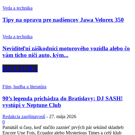
Veda a technika
Tipy na opravu pre nadšencov Jawa Velorex 350
Veda a technika
Neviditeľní záškodníci motorového vozidla alebo čo
vám ticho ničí auto, kým...
KULTÚRA
Film, hudba a literatúra
90’s legenda prichádza do Bratislavy: DJ SASH!
vystúpi v Neptune Club
Redakcia zaujímavostí
-
27. mája 2026
0
Pamätáš si časy, keď stačilo zaznieť prvých pár sekúnd skladieb
Encore Une Fois, Ecuador alebo Mysterious Times a celý klub