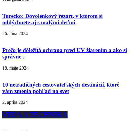
Turecko: Dovolenkový rezort, v ktorom si
oddýchnete aj s malými deťmi
26. júna 2024
Prečo je dôležitá ochrana pred UV žiarením a ako si
správne...
18. mája 2024
10 netradičných cestovateľských destinácií, ktoré
vám zmenia pohľad na svet
2. apríla 2024
VEDA A TECHNIKA