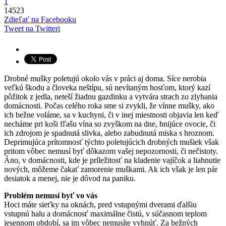
1
14523
Zdieľať na Facebooku
Tweet na Twitteri
Drobné mušky poletujú okolo vás v práci aj doma. Síce nerobia
veľkú škodu a človeka neštípu, sú nevítaným hosťom, ktorý kazí
pôžitok z jedla, neteší žiadnu gazdinku a vytvára strach zo zlyhania
domácnosti. Počas celého roka sme si zvykli, že vínne mušky, ako
ich bežne voláme, sa v kuchyni, či v inej miestnosti objavia len keď
necháme pri koši fľašu vína so zvyškom na dne, hnijúce ovocie, či
ich zdrojom je spadnutá slivka, alebo zabudnutá miska s hroznom.
Deprimujúca prítomnosť týchto poletujúcich drobných mušiek však
pritom vôbec nemusí byť dôkazom vašej nepozornosti, či nečistoty.
Áno, v domácnosti, kde je príležitosť na kladenie vajíčok a liahnutie
nových, môžeme čakať zamorenie muškami. Ak ich však je len pár
desiatok a menej, nie je dôvod na paniku.
Problém nemusí byť vo vás
Hoci máte sieťky na oknách, pred vstupnými dverami ďalšiu
vstupnú halu a domácnosť maximálne čistú, v súčasnom teplom
jesennom období, sa im vôbec nemusíte vyhnúť. Za bežných