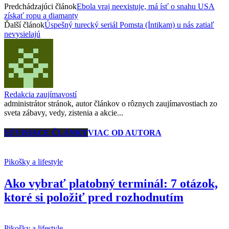
Predchádzajúci článok
Ebola vraj neexistuje, má ísť o snahu USA
získať ropu a diamanty
Ďalší článok
Úspešný turecký seriál Pomsta (İntikam) u nás zatiaľ
nevysielajú
Redakcia zaujímavostí
administrátor stránok, autor článkov o rôznych zaujímavostiach zo
sveta zábavy, vedy, zistenia a akcie...
SÚVISIACE ČLÁNKY
VIAC OD AUTORA
Pikošky a lifestyle
Ako vybrať platobný terminál: 7 otázok,
ktoré si položiť pred rozhodnutím
Pikošky a lifestyle