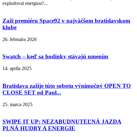
explodoval energiou?...
Zaži premiéru Space92 v najväčšom bratislavskom
klube
26. februára 2026
Swatch – keď sa hodinky stávajú umením
14. apríla 2025
Bratislava zažije túto sobotu výnimočný OPEN TO
CLOSE SET od Paul...
25. marca 2025
SWIPE IT UP: NEZABUDNUTEĽNÁ JAZDA
PLNÁ HUDBY A ENERGIE