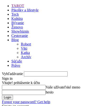
TAROT
Pikošky a lifestyle
Tech
Kultúra
Bývanie
Ženovo
Showbiznis
Cestovanie
Blog
Robert
Viki
Katka
Archív
Súťaže
Právo
Vyhľadávanie
Sign in
Vitajte! prihlásenie k účtu
Vaše užívateľské meno
heslo
Forgot your password? Get help