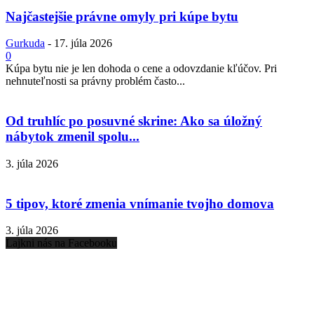
Najčastejšie právne omyly pri kúpe bytu
Gurkuda
-
17. júla 2026
0
Kúpa bytu nie je len dohoda o cene a odovzdanie kľúčov. Pri
nehnuteľnosti sa právny problém často...
Od truhlíc po posuvné skrine: Ako sa úložný
nábytok zmenil spolu...
3. júla 2026
5 tipov, ktoré zmenia vnímanie tvojho domova
3. júla 2026
Lajkni nás na Facebooku