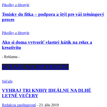
Pikošky a lifestyle
Tenisky do fitka – podpora a štýl pre váš tréningový
proces
Pikošky a lifestyle
Ako si doma vytvoriť vlastný kútik na relax a
kreativitu
- Reklama -
SÚŤAŽE NA INTERNETE
Súťaže
VYHRAJ TRI KNIHY IDEÁLNE NA DLHÉ
LETNÉ VEČERY
Redakcia zaujímavostí
-
23. júla 2019