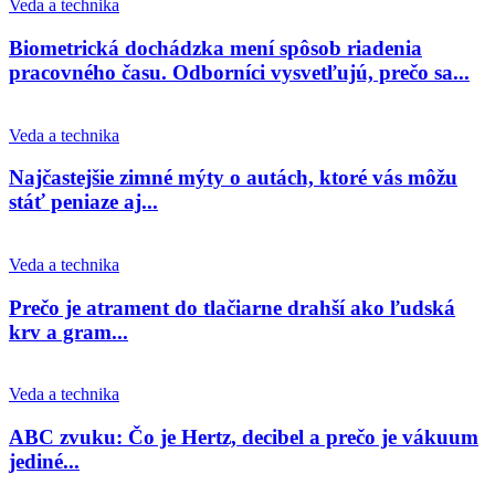
Veda a technika
Biometrická dochádzka mení spôsob riadenia
pracovného času. Odborníci vysvetľujú, prečo sa...
Veda a technika
Najčastejšie zimné mýty o autách, ktoré vás môžu
stáť peniaze aj...
Veda a technika
Prečo je atrament do tlačiarne drahší ako ľudská
krv a gram...
Veda a technika
ABC zvuku: Čo je Hertz, decibel a prečo je vákuum
jediné...