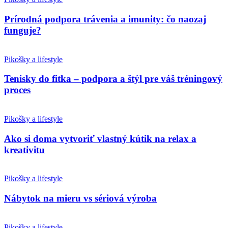
Prírodná podpora trávenia a imunity: čo naozaj
funguje?
Pikošky a lifestyle
Tenisky do fitka – podpora a štýl pre váš tréningový
proces
Pikošky a lifestyle
Ako si doma vytvoriť vlastný kútik na relax a
kreativitu
Pikošky a lifestyle
Nábytok na mieru vs sériová výroba
Pikošky a lifestyle