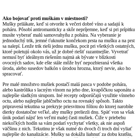
Ako bojovať proti muškám v miestnosti?
Mušky prilákate, keď si otvoríte k večeri dobré víno a sadajú k
poháru. Pôsobí antiromanticky a skôr nepríjemne, keď si pri prípitku
musíte vyberať malú samovrahyňu z pohára. Na vyberanie je
jednoduchý trik, jemné ťuknutie končekom prsta na mušku a na prst
sa nalepí. Lenže trik rieši jednu mušku, pocit pri všetkých ostatných,
ktoré poletujú okolo vás, už je dobré riešiť razantnejšie. Vyvetrať
nemusí byť ideálnym riešením najmä ak bývate v blízkosti
ovocných sadov, kde ešte stále môže byť nepozbieraná všetka
úroda, alebo susedov balkón s úrodou hrozna, ktorý nevie, ako ho
spracovať.
Pre malé množstvo mušiek postačí malá pasca v podobe pohára,
alebo kastrólika s lacným vínom na jeho dne, kvapôčkou saponátu a
najlepšie sladkým sirupom. Iné recepty odporúčajú využitie vínneho
octu, alebo najlepšie jablčného octu na rovnaký spôsob. Takto
pripravená tekutina sa prekryje priesvitnou fóliou do ktorej narobíte
dierky dostatočne veľké, aby mušky preliezli dnu. Späť von sa však
únik podarí nájsť len veľmi malej časti mušiek. Čiže v priebehu
niekoľkých hodín sa vám podarí vychytať všetky, ak nie aspoň
väčšinu z nich. Tekutinu je však nutné do dvoch či troch dní vyliať
najlepšie do kanalizácie. Mušky sa dokážu liahnuť za dobu kratšiu,