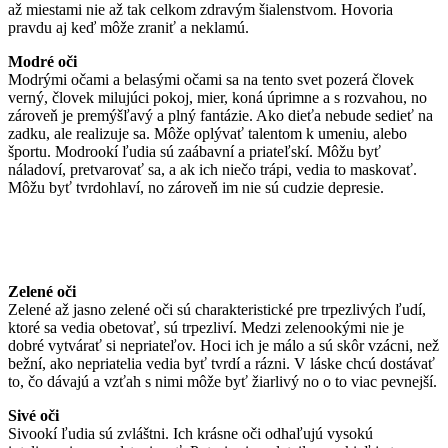
až miestami nie až tak celkom zdravým šialenstvom. Hovoria
pravdu aj keď môže zraniť a neklamú.
Modré oči
Modrými očami a belasými očami sa na tento svet pozerá človek
verný, človek milujúci pokoj, mier, koná úprimne a s rozvahou, no
zároveň je premýšľavý a plný fantázie. Ako dieťa nebude sedieť na
zadku, ale realizuje sa. Môže oplývať talentom k umeniu, alebo
športu. Modrookí ľudia sú zaábavní a priateľskí. Môžu byť
náladoví, pretvarovať sa, a ak ich niečo trápi, vedia to maskovať.
Môžu byť tvrdohlaví, no zároveň im nie sú cudzie depresie.
Zelené oči
Zelené až jasno zelené oči sú charakteristické pre trpezlivých ľudí,
ktoré sa vedia obetovať, sú trpezliví. Medzi zelenookými nie je
dobré vytvárať si nepriateľov. Hoci ich je málo a sú skôr vzácni, než
bežní, ako nepriatelia vedia byť tvrdí a rázni. V láske chcú dostávať
to, čo dávajú a vzťah s nimi môže byť žiarlivý no o to viac pevnejší.
Sivé oči
Sivookí ľudia sú zvláštni. Ich krásne oči odhaľujú vysokú