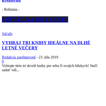
kreativitu
- Reklama -
SÚŤAŽE NA INTERNETE
Súťaže
VYHRAJ TRI KNIHY IDEÁLNE NA DLHÉ
LETNÉ VEČERY
Redakcia zaujímavostí
-
23. júla 2019
0
Vyhrajte tieto tri skvelé knihy pre seba či svojich blízkych! Stačí
zadať váš...