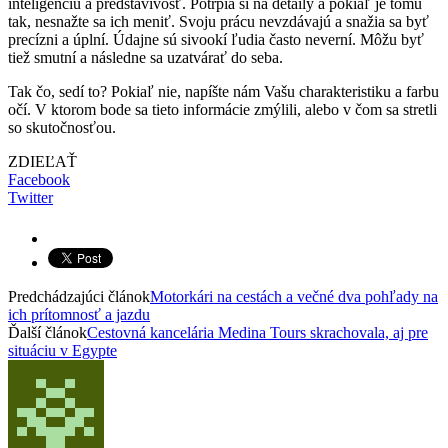
inteligenciu a predstavivosť. Potrpia si na detaily a pokiaľ je tomu
tak, nesnažte sa ich meniť. Svoju prácu nevzdávajú a snažia sa byť
precízni a úplní. Údajne sú sivookí ľudia často neverní. Môžu byť
tiež smutní a následne sa uzatvárať do seba.
Tak čo, sedí to? Pokiaľ nie, napíšte nám Vašu charakteristiku a farbu
očí. V ktorom bode sa tieto informácie zmýlili, alebo v čom sa stretli
so skutočnosťou.
ZDIEĽAŤ
Facebook
Twitter
Predchádzajúci článok
Motorkári na cestách a večné dva pohľady na
ich prítomnosť a jazdu
Ďalší článok
Cestovná kancelária Medina Tours skrachovala, aj pre
situáciu v Egypte