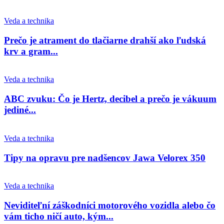
Veda a technika
Prečo je atrament do tlačiarne drahší ako ľudská
krv a gram...
Veda a technika
ABC zvuku: Čo je Hertz, decibel a prečo je vákuum
jediné...
Veda a technika
Tipy na opravu pre nadšencov Jawa Velorex 350
Veda a technika
Neviditeľní záškodníci motorového vozidla alebo čo
vám ticho ničí auto, kým...