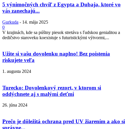
5 výnimočných chvíľ z Egypta a Dubaja, ktoré vo
vás zanechajú...
Gurkuda
-
14. mája 2025
0
V krajinách, kde sa púštny piesok stretáva s ľudskou genialitou a
dedičstvo staroveku koexistuje s futuristickými výtvormi,...
Užite si vašu dovolenku naplno! Bez poistenia
riskujete veľa
1. augusta 2024
Turecko: Dovolenkový rezort, v ktorom si
oddýchnete aj s malými deťmi
26. júna 2024
Prečo je dôležitá ochrana pred UV žiarením a ako si
správne...