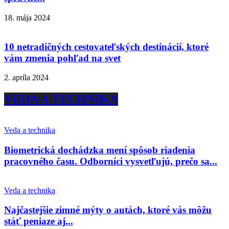
18. mája 2024
10 netradičných cestovateľských destinácií, ktoré
vám zmenia pohľad na svet
2. apríla 2024
VEDA A TECHNIKA
Veda a technika
Biometrická dochádzka mení spôsob riadenia
pracovného času. Odborníci vysvetľujú, prečo sa...
Veda a technika
Najčastejšie zimné mýty o autách, ktoré vás môžu
stáť peniaze aj...