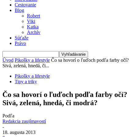
Cestovanie
Blog
Robert
Viki
Katka
Archív
Súťaže
Právo
Úvod
Pikošky a lifestyle
Čo sa hovorí o ľuďoch podľa farby očí?
Sivá, zelená, hnedá, či...
Pikošky a lifestyle
Tipy a triky
Čo sa hovorí o ľuďoch podľa farby očí?
Sivá, zelená, hnedá, či modrá?
Podľa
Redakcia zaujímavostí
-
18. augusta 2013