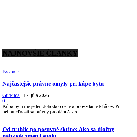
NAJNOVŠIE ČLÁNKY
Bývanie
Najčastejšie právne omyly pri kúpe bytu
Gurkuda
-
17. júla 2026
0
Kúpa bytu nie je len dohoda o cene a odovzdanie kľúčov. Pri
nehnuteľnosti sa právny problém často...
Od truhlíc po posuvné skrine: Ako sa úložný
nábytok zmenil spolu...