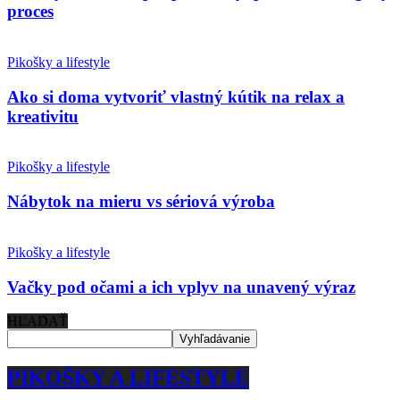
proces
Pikošky a lifestyle
Ako si doma vytvoriť vlastný kútik na relax a
kreativitu
Pikošky a lifestyle
Nábytok na mieru vs sériová výroba
Pikošky a lifestyle
Vačky pod očami a ich vplyv na unavený výraz
HĽADAŤ
PIKOŠKY A LIFESTYLE