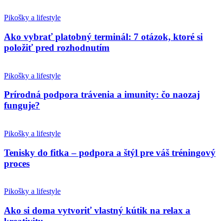
Pikošky a lifestyle
Ako vybrať platobný terminál: 7 otázok, ktoré si
položiť pred rozhodnutím
Pikošky a lifestyle
Prírodná podpora trávenia a imunity: čo naozaj
funguje?
Pikošky a lifestyle
Tenisky do fitka – podpora a štýl pre váš tréningový
proces
Pikošky a lifestyle
Ako si doma vytvoriť vlastný kútik na relax a