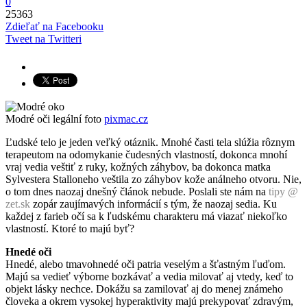
0
25363
Zdieľať na Facebooku
Tweet na Twitteri
Modré oči legální foto
pixmac.cz
Ľudské telo je jeden veľký otáznik. Mnohé časti tela slúžia rôznym
terapeutom na odomykanie čudesných vlastností, dokonca mnohí
vraj vedia veštiť z ruky, kožných záhybov, ba dokonca matka
Sylvestera Stalloneho veštila zo záhybov kože análneho otvoru. Nie,
o tom dnes naozaj dnešný článok nebude. Poslali ste nám na
tipy @
zet.sk
zopár zaujímavých informácií s tým, že naozaj sedia. Ku
každej z farieb očí sa k ľudskému charakteru má viazať niekoľko
vlastností. Ktoré to majú byť?
Hnedé oči
Hnedé, alebo tmavohnedé oči patria veselým a šťastným ľuďom.
Majú sa vedieť výborne bozkávať a vedia milovať aj vtedy, keď to
objekt lásky nechce. Dokážu sa zamilovať aj do menej známeho
človeka a okrem vysokej hyperaktivity majú prekypovať zdravým,