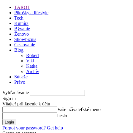
TAROT
Pikošky a lifestyle
Tech
Kultúra
Bývanie
Ženovo
Showbiznis
Cestovanie
Blog
Robert
Viki
Katka
Archív
Súťaže
Právo
Vyhľadávanie
Sign in
Vitajte! prihlásenie k účtu
Vaše užívateľské meno
heslo
Forgot your password? Get help