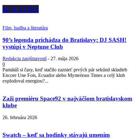
KULTÚRA
Film, hudba a literatúra
90’s legenda prichádza do Bratislavy: DJ SASH!
vystúpi v Neptune Club
Redakcia zaujímavostí
-
27. mája 2026
0
Pamätáš si časy, keď stačilo zaznieť prvých pár sekúnd skladieb
Encore Une Fois, Ecuador alebo Mysterious Times a celý klub
explodoval energiou?...
Zaži premiéru Space92 v najväčšom bratislavskom
klube
26. februára 2026
Swatch – keď sa hodinky stávajú umením