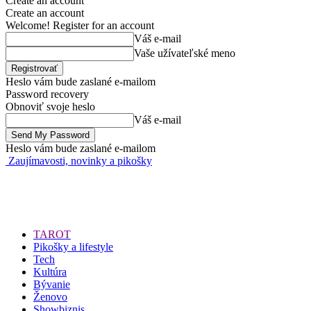
Create an account
Create an account
Welcome! Register for an account
Váš e-mail
Vaše užívateľské meno
Heslo vám bude zaslané e-mailom
Password recovery
Obnoviť svoje heslo
Váš e-mail
Heslo vám bude zaslané e-mailom
Zaujímavosti, novinky a pikošky
TAROT
Pikošky a lifestyle
Tech
Kultúra
Bývanie
Ženovo
Showbiznis