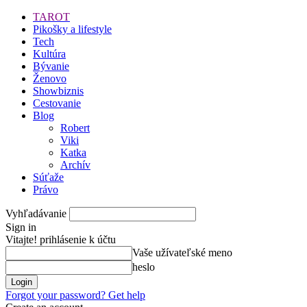
TAROT
Pikošky a lifestyle
Tech
Kultúra
Bývanie
Ženovo
Showbiznis
Cestovanie
Blog
Robert
Viki
Katka
Archív
Súťaže
Právo
Vyhľadávanie
Sign in
Vitajte! prihlásenie k účtu
Vaše užívateľské meno
heslo
Forgot your password? Get help