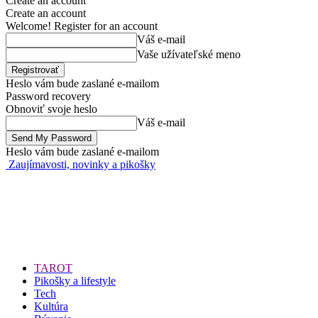
Create an account
Create an account
Welcome! Register for an account
Váš e-mail
Vaše užívateľské meno
Heslo vám bude zaslané e-mailom
Password recovery
Obnoviť svoje heslo
Váš e-mail
Heslo vám bude zaslané e-mailom
Zaujímavosti, novinky a pikošky
TAROT
Pikošky a lifestyle
Tech
Kultúra