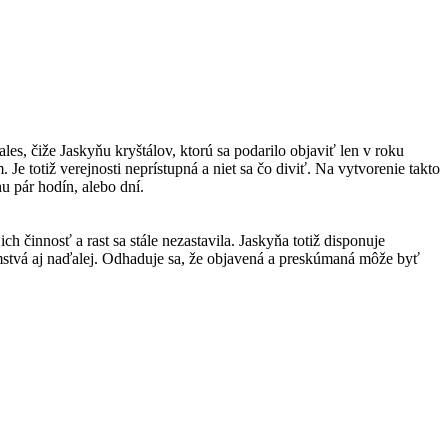
les, čiže Jaskyňu kryštálov, ktorú sa podarilo objaviť len v roku
 totiž verejnosti neprístupná a niet sa čo diviť. Na vytvorenie takto
 pár hodín, alebo dní.
 činnosť a rast sa stále nezastavila. Jaskyňa totiž disponuje
jomstvá aj naďalej. Odhaduje sa, že objavená a preskúmaná môže byť