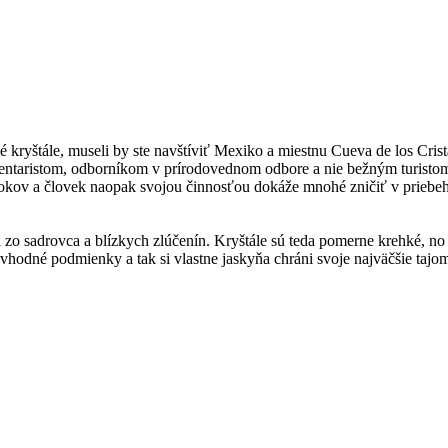
é kryštále, museli by ste navštíviť Mexiko a miestnu Cueva de los Crista
ntaristom, odborníkom v prírodovednom odbore a nie bežným turistom. Je
kov a človek naopak svojou činnosťou dokáže mnohé zničiť v priebehu
o sadrovca a blízkych zlúčenín. Kryštále sú teda pomerne krehké, no ich
ú vhodné podmienky a tak si vlastne jaskyňa chráni svoje najväčšie ta