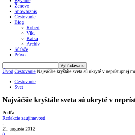
Bývanie
Ženovo
Showbiznis
Cestovanie
Blog
Robert
Viki
Katka
Archív
Súťaže
Právo
Úvod
Cestovanie
Najväčšie kryštále sveta sú ukryté v neprístupnej m
Cestovanie
Svet
Najväčšie kryštále sveta sú ukryté v neprí
Podľa
Redakcia zaujímavostí
-
21. augusta 2012
0