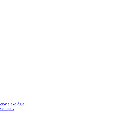
odov a ekológie
e chlapov