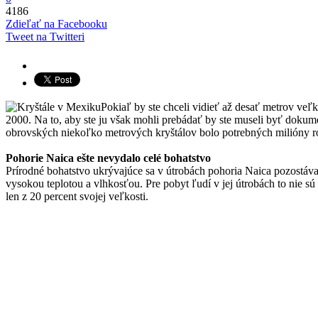
4186
Zdieľať na Facebooku
Tweet na Twitteri
Pokiaľ by ste chceli vidieť až desať metrov veľk
2000. Na to, aby ste ju však mohli prebádať by ste museli byť dokume
obrovských niekoľko metrových kryštálov bolo potrebných milióny ro
Pohorie Naica ešte nevydalo celé bohatstvo
Prírodné bohatstvo ukrývajúce sa v útrobách pohoria Naica pozostáva z
vysokou teplotou a vlhkosťou. Pre pobyt ľudí v jej útrobách to nie s
len z 20 percent svojej veľkosti.