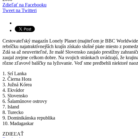
Zdieľať na Facebooku
Tweet na Twitteri
Cestovateľský magazín Lonely Planet (majiteľom je BBC Worldwide) 
rebríčku najatraktívnejších krajín získalo slušné piate miesto z pome
Zdá sa až neuveriteľné, že malé Slovensko zaujalo prestížny zahranič
zaujal zrejme celkom dobre. Na svojich stránkach uvádzajú, že krajina
rôzne zľavové balíčky na lyžovanie. Veď sme predbehli niektoré naoza
1. Srí Lanka
2. Čierna Hora
3. Južná Kórea
4. Ekvádor
5. Slovensko
6. Šalamúnove ostrovy
7. Island
8. Turecko
9. Dominikánska republika
10. Madagaskar
ZDIEĽAŤ