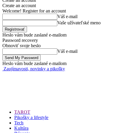
Create an account
Create an account
Welcome! Register for an account
Váš e-mail
Vaše užívateľské meno
Heslo vám bude zaslané e-mailom
Password recovery
Obnoviť svoje heslo
Váš e-mail
Heslo vám bude zaslané e-mailom
Zaujímavosti, novinky a pikošky
TAROT
Pikošky a lifestyle
Tech
Kultúra