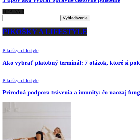
HĽADAŤ
PIKOŠKY A LIFESTYLE
Pikošky a lifestyle
Ako vybrať platobný terminál: 7 otázok, ktoré si po
Pikošky a lifestyle
Prírodná podpora trávenia a imunity: čo naozaj fun