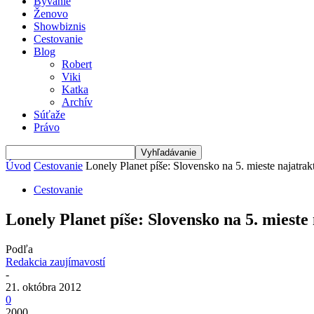
Bývanie
Ženovo
Showbiznis
Cestovanie
Blog
Robert
Viki
Katka
Archív
Súťaže
Právo
Úvod
Cestovanie
Lonely Planet píše: Slovensko na 5. mieste najatrakt
Cestovanie
Lonely Planet píše: Slovensko na 5. mieste 
Podľa
Redakcia zaujímavostí
-
21. októbra 2012
0
2000