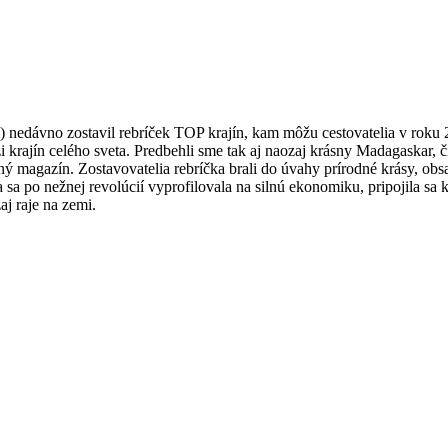
nedávno zostavil rebríček TOP krajín, kam môžu cestovatelia v roku 
dzi krajín celého sveta. Predbehli sme tak aj naozaj krásny Madagaskar,
ný magazín. Zostavovatelia rebríčka brali do úvahy prírodné krásy, obs
 sa po nežnej revolúcií vyprofilovala na silnú ekonomiku, pripojila sa
j raje na zemi.