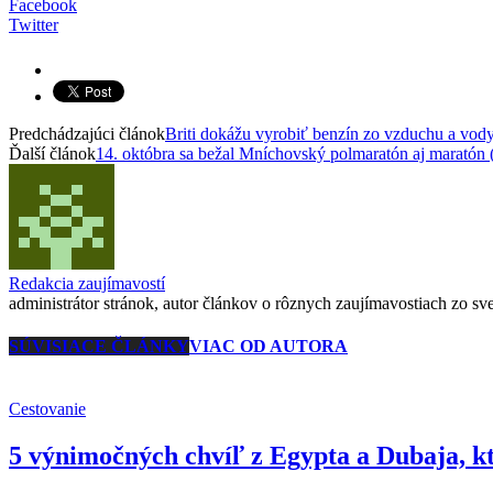
Facebook
Twitter
Predchádzajúci článok
Briti dokážu vyrobiť benzín zo vzduchu a vody,
Ďalší článok
14. októbra sa bežal Mníchovský polmaratón aj maratón (
Redakcia zaujímavostí
administrátor stránok, autor článkov o rôznych zaujímavostiach zo svet
SÚVISIACE ČLÁNKY
VIAC OD AUTORA
Cestovanie
5 výnimočných chvíľ z Egypta a Dubaja, kt