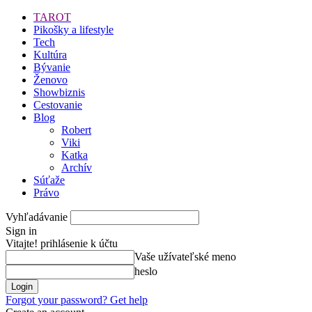
TAROT
Pikošky a lifestyle
Tech
Kultúra
Bývanie
Ženovo
Showbiznis
Cestovanie
Blog
Robert
Viki
Katka
Archív
Súťaže
Právo
Vyhľadávanie
Sign in
Vitajte! prihlásenie k účtu
Vaše užívateľské meno
heslo
Forgot your password? Get help