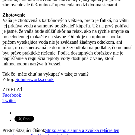
zhotovenie ale tiež nutnosť upevnenia medzi dvoma stenami.
Zhotovenie
Vaňa je zhotovená z karbónových vlákien, preto je ľahká, no váhu
jej pridáva voda a samotný používateľ kúpeľa. Už na prvý pohľad
je jasné, že vaňa bude slúžiť skôr na relax, ako na rýchle umytie sa
po celodennej makačke na stavbe. Odtok je na úplnom spodku,
pričom vytekajúca voda nie je zvádzaná žiadnym odtokom, ani
rúrou, no nasmerovaná je do mriežky odtoku na podlahe, čo nemusí
byť práve praktické riešenie. Podľa dostupných obrázkov nie je
napúšťanie a regulácia teploty vody dostupná z vane, ktorú
mimochodom nazývajú Vessel.
Tak čo, máte chuť sa vykúpať v takejto vani?
Zdroj:
Splinterworks.co.uk
ZDIEĽAŤ
Facebook
Twitter
Predchádzajúci článok
Slnko seno slanina a zvučka relácie len