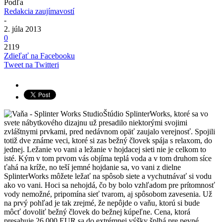
Podľa
Redakcia zaujímavostí
-
2. júla 2013
0
2119
Zdieľať na Facebooku
Tweet na Twitteri
Štúdio SplinterWorks, ktoré sa vo
svete nábytkového dizajnu už presadilo niektorými svojimi
zvláštnymi prvkami, pred nedávnom opäť zaujalo verejnosť. Spojili
totiž dve známe veci, ktoré si zas bežný človek spája s relaxom, do
jednej. Ležanie vo vani a ležanie v hojdacej sieti nie je celkom to
isté. Kým v tom prvom vás objíma teplá voda a v tom druhom síce
ťahá na kríže, no teší jemné hojdanie sa, vo vani z dielne
SplinterWorks môžete ležať na spôsob siete a vychutnávať si vodu
ako vo vani. Hoci sa nehojdá, čo by bolo vzhľadom pre prítomnosť
vody nemožné, pripomína sieť tvarom, aj spôsobom zavesenia. Už
na prvý pohľad je tak zrejmé, že nepôjde o vaňu, ktorú si bude
môcť dovoliť bežný človek do bežnej kúpeľne. Cena, ktorá
presahuje 26 000 EUR sa do extrémnej výšky šplhá pre pevné