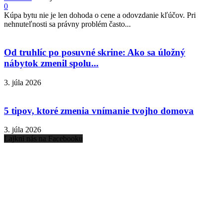
0
Kúpa bytu nie je len dohoda o cene a odovzdanie kľúčov. Pri
nehnuteľnosti sa právny problém často...
Od truhlíc po posuvné skrine: Ako sa úložný
nábytok zmenil spolu...
3. júla 2026
5 tipov, ktoré zmenia vnímanie tvojho domova
3. júla 2026
Lajkni nás na Facebooku