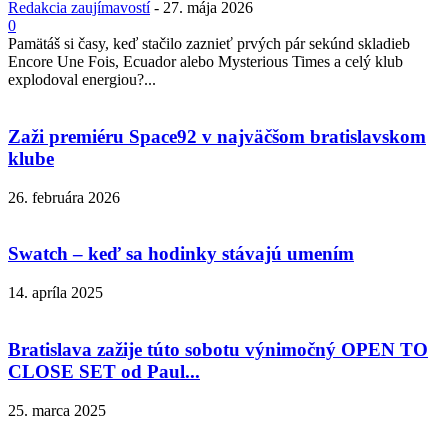
Redakcia zaujímavostí
-
27. mája 2026
0
Pamätáš si časy, keď stačilo zaznieť prvých pár sekúnd skladieb
Encore Une Fois, Ecuador alebo Mysterious Times a celý klub
explodoval energiou?...
Zaži premiéru Space92 v najväčšom bratislavskom
klube
26. februára 2026
Swatch – keď sa hodinky stávajú umením
14. apríla 2025
Bratislava zažije túto sobotu výnimočný OPEN TO
CLOSE SET od Paul...
25. marca 2025