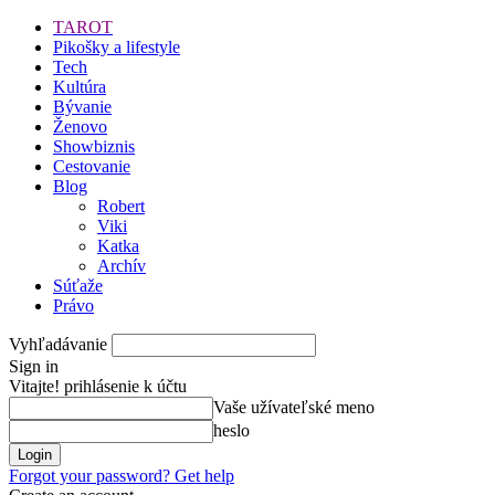
TAROT
Pikošky a lifestyle
Tech
Kultúra
Bývanie
Ženovo
Showbiznis
Cestovanie
Blog
Robert
Viki
Katka
Archív
Súťaže
Právo
Vyhľadávanie
Sign in
Vitajte! prihlásenie k účtu
Vaše užívateľské meno
heslo
Forgot your password? Get help