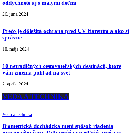
oddýchnete aj s malými deťmi
26. júna 2024
Prečo je dôležitá ochrana pred UV žiarením a ako si
správne...
18. mája 2024
10 netradičných cestovateľských destinácií, ktoré
vám zmenia pohľad na svet
2. apríla 2024
VEDA A TECHNIKA
Veda a technika
Biometrická dochádzka mení spôsob riadenia
pracovného času. Odborníci vysvetľujú, prečo sa...