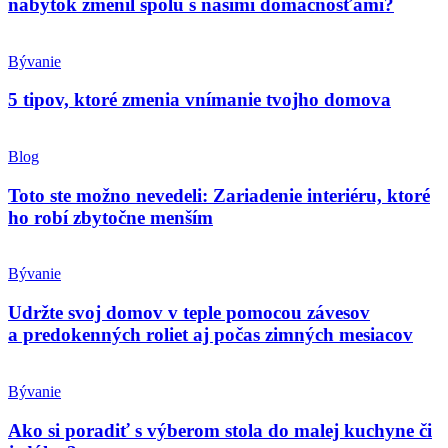
nábytok zmenil spolu s našimi domácnosťami?
Bývanie
5 tipov, ktoré zmenia vnímanie tvojho domova
Blog
Toto ste možno nevedeli: Zariadenie interiéru, ktoré
ho robí zbytočne menším
Bývanie
Udržte svoj domov v teple pomocou závesov
a predokenných roliet aj počas zimných mesiacov
Bývanie
Ako si poradiť s výberom stola do malej kuchyne či