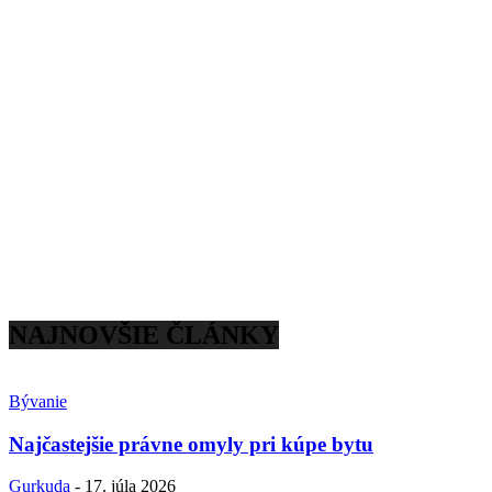
NAJNOVŠIE ČLÁNKY
Bývanie
Najčastejšie právne omyly pri kúpe bytu
Gurkuda
-
17. júla 2026