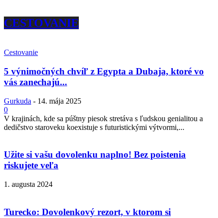
CESTOVANIE
Cestovanie
5 výnimočných chvíľ z Egypta a Dubaja, ktoré vo
vás zanechajú...
Gurkuda
-
14. mája 2025
0
V krajinách, kde sa púštny piesok stretáva s ľudskou genialitou a
dedičstvo staroveku koexistuje s futuristickými výtvormi,...
Užite si vašu dovolenku naplno! Bez poistenia
riskujete veľa
1. augusta 2024
Turecko: Dovolenkový rezort, v ktorom si