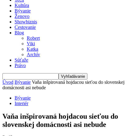
Kultúra
Bývanie
Ženovo
Showbiznis
Cestovanie
Blog
Robert
Viki
Katka
Archív
Súťaže
Právo
Úvod
Bývanie
Vaňa inšpirovaná hojdacou sieťou do slovenskej
domácnosti asi nebude
Bývanie
Interiér
Vaňa inšpirovaná hojdacou sieťou do
slovenskej domácnosti asi nebude