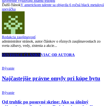
suverénne využívajú známu trilógiu
Ďalší článok
V americkom talente sa objavila 6 ročná black metalová
speváčka
Redakcia zaujímavostí
administrátor stránok, autor článkov o rôznych zaujímavostiach zo
sveta zábavy, vedy, zistenia a akcie...
SÚVISIACE ČLÁNKY
VIAC OD AUTORA
Bývanie
Najčastejšie právne omyly pri kúpe bytu
Bývanie
Od truhlíc po posuvné skrine: Ako sa úložný