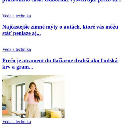
Veda a technika
Najčastejšie zimné mýty o autách, ktoré vás môžu
stáť peniaze aj...
Veda a technika
Prečo je atrament do tlačiarne drahší ako ľudská
krv a gram...
Veda a technika