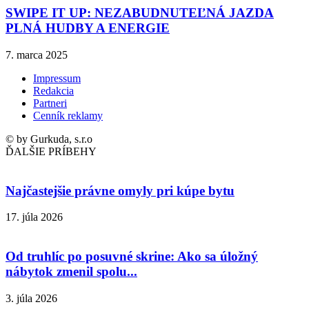
SWIPE IT UP: NEZABUDNUTEĽNÁ JAZDA
PLNÁ HUDBY A ENERGIE
7. marca 2025
Impressum
Redakcia
Partneri
Cenník reklamy
© by Gurkuda, s.r.o
ĎALŠIE PRÍBEHY
Najčastejšie právne omyly pri kúpe bytu
17. júla 2026
Od truhlíc po posuvné skrine: Ako sa úložný
nábytok zmenil spolu...
3. júla 2026