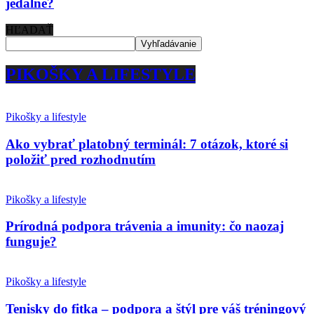
jedálne?
HĽADAŤ
PIKOŠKY A LIFESTYLE
Pikošky a lifestyle
Ako vybrať platobný terminál: 7 otázok, ktoré si
položiť pred rozhodnutím
Pikošky a lifestyle
Prírodná podpora trávenia a imunity: čo naozaj
funguje?
Pikošky a lifestyle
Tenisky do fitka – podpora a štýl pre váš tréningový