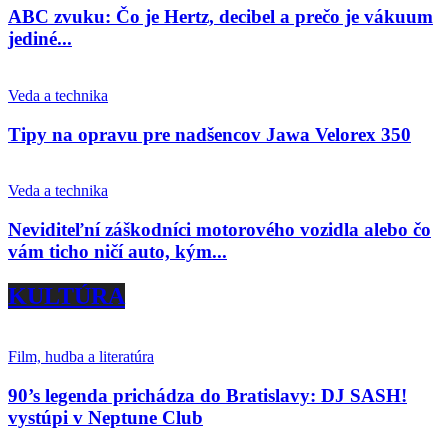
ABC zvuku: Čo je Hertz, decibel a prečo je vákuum
jediné...
Veda a technika
Tipy na opravu pre nadšencov Jawa Velorex 350
Veda a technika
Neviditeľní záškodníci motorového vozidla alebo čo
vám ticho ničí auto, kým...
KULTÚRA
Film, hudba a literatúra
90’s legenda prichádza do Bratislavy: DJ SASH!
vystúpi v Neptune Club