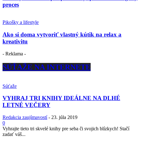
proces
Pikošky a lifestyle
Ako si doma vytvoriť vlastný kútik na relax a
kreativitu
- Reklama -
SÚŤAŽE NA INTERNETE
Súťaže
VYHRAJ TRI KNIHY IDEÁLNE NA DLHÉ
LETNÉ VEČERY
Redakcia zaujímavostí
-
23. júla 2019
0
Vyhrajte tieto tri skvelé knihy pre seba či svojich blízkych! Stačí
zadať váš...