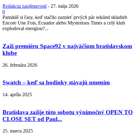
Redakcia zaujímavostí
-
27. mája 2026
0
Pamätáš si časy, keď stačilo zaznieť prvých pár sekúnd skladieb
Encore Une Fois, Ecuador alebo Mysterious Times a celý klub
explodoval energiou?...
Zaži premiéru Space92 v najväčšom bratislavskom
klube
26. februára 2026
Swatch – keď sa hodinky stávajú umením
14. apríla 2025
Bratislava zažije túto sobotu výnimočný OPEN TO
CLOSE SET od Paul...
25. marca 2025