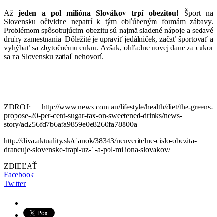
Až
jeden a pol milióna Slovákov trpí obezitou!
Šport na
Slovensku očividne nepatrí k tým obľúbeným formám zábavy.
Problémom spôsobujúcim obezitu sú najmä sladené nápoje a sedavé
druhy zamestnania. Dôležité je upraviť jedálniček, začať športovať a
vyhýbať sa zbytočnému cukru. Avšak, ohľadne novej dane za cukor
sa na Slovensku zatiaľ nehovorí.
ZDROJ: http://www.news.com.au/lifestyle/health/diet/the-greens-
propose-20-per-cent-sugar-tax-on-sweetened-drinks/news-
story/ad256fd7b6afa9859e0e8260fa78800a
http://diva.aktuality.sk/clanok/38343/neuveritelne-cislo-obezita-
drancuje-slovensko-trapi-uz-1-a-pol-miliona-slovakov/
ZDIEĽAŤ
Facebook
Twitter