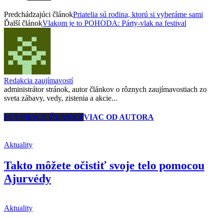
Predchádzajúci článok
Priatelia sú rodina, ktorú si vyberáme sami
Ďalší článok
Vlakom je to POHODA: Párty-vlak na festival
Redakcia zaujímavostí
administrátor stránok, autor článkov o rôznych zaujímavostiach zo
sveta zábavy, vedy, zistenia a akcie...
SÚVISIACE ČLÁNKY
VIAC OD AUTORA
Aktuality
Takto môžete očistiť svoje telo pomocou
Ajurvédy
Aktuality