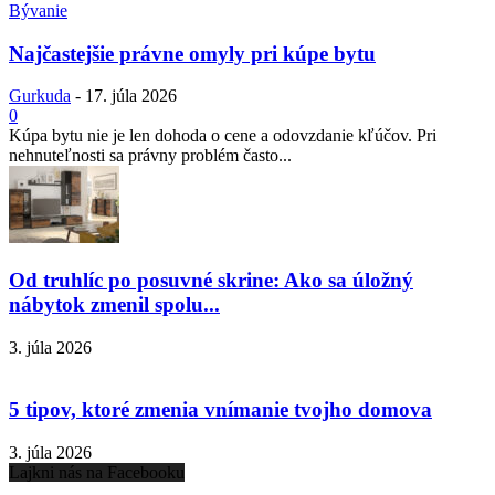
Bývanie
Najčastejšie právne omyly pri kúpe bytu
Gurkuda
-
17. júla 2026
0
Kúpa bytu nie je len dohoda o cene a odovzdanie kľúčov. Pri
nehnuteľnosti sa právny problém často...
Od truhlíc po posuvné skrine: Ako sa úložný
nábytok zmenil spolu...
3. júla 2026
5 tipov, ktoré zmenia vnímanie tvojho domova
3. júla 2026
Lajkni nás na Facebooku