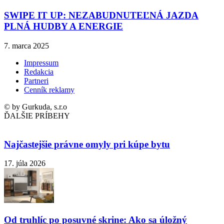
SWIPE IT UP: NEZABUDNUTEĽNÁ JAZDA
PLNÁ HUDBY A ENERGIE
7. marca 2025
Impressum
Redakcia
Partneri
Cenník reklamy
© by Gurkuda, s.r.o
ĎALŠIE PRÍBEHY
Najčastejšie právne omyly pri kúpe bytu
17. júla 2026
Od truhlíc po posuvné skrine: Ako sa úložný