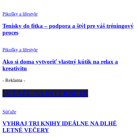
Pikošky a lifestyle
Tenisky do fitka – podpora a štýl pre váš tréningový
proces
Pikošky a lifestyle
Ako si doma vytvoriť vlastný kútik na relax a
kreativitu
- Reklama -
SÚŤAŽE NA INTERNETE
Súťaže
VYHRAJ TRI KNIHY IDEÁLNE NA DLHÉ
LETNÉ VEČERY