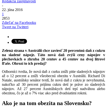
Redakcia zaujímavostí
-
22. júna 2016
1
2853
Zdieľať na Facebooku
Tweet na Twitteri
Zelená strana v Austrálii chce zaviesť 20 percentnú daň z cukru
na sladené nápoje. Táto nová daň zvýši ceny nápojov v
plechovkách o zhruba 20 centov a 45 centov na dvoj litrové
fľaše. Ohrozí to ich predaj?
Odborníci tvrdia, že nová daň z curku zníži pitie sladených nápojov
až o 12 percent a zníži všeobecnú obezitu v Austrálii. Richard Di
Natale, austrálsky senátor tvrdí, že nová daň z cukru je nevyhnutná,
nakoľko až 30 percent prijímu cukru detí je práve zo sladených
nápojov. Až 27 percent Austrálskych detí trpí nadváhou alebo
obezitou, čo je až o 7% viac ako pred dvadsiatimi rokmi.
Ako je na tom obezita na Slovensku?