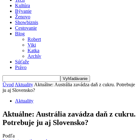
Kultúra
Bývanie
Ženovo
Showbiznis
Cestovanie
Blog
Robert
Viki
Katka
Archív
Súťaže
Právo
Úvod
Aktuality
Aktuálne: Austrália zavádza daň z cukru. Potrebuje
ju aj Slovensko?
Aktuality
Aktuálne: Austrália zavádza daň z cukru.
Potrebuje ju aj Slovensko?
Podľa