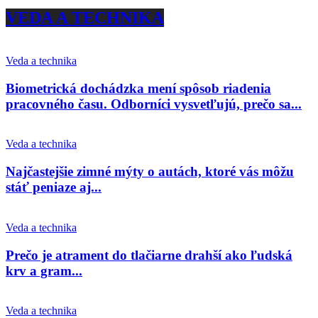
VEDA A TECHNIKA
Veda a technika
Biometrická dochádzka mení spôsob riadenia
pracovného času. Odborníci vysvetľujú, prečo sa...
Veda a technika
Najčastejšie zimné mýty o autách, ktoré vás môžu
stáť peniaze aj...
Veda a technika
Prečo je atrament do tlačiarne drahší ako ľudská
krv a gram...
Veda a technika