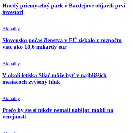
Hnedý priemyselný park v Bardejove objavili prví
investori
Aktuality
Slovensko počas členstva v EÚ získalo z rozpočtu
viac ako 18,6 miliardy eur
Aktuality
V okolí letiska Sliač môže byť v najbližších
mesiacoch zvýšený hluk
Aktuality
Prečo by ste si nikdy nemali nabíjať mobil na
verejnosti