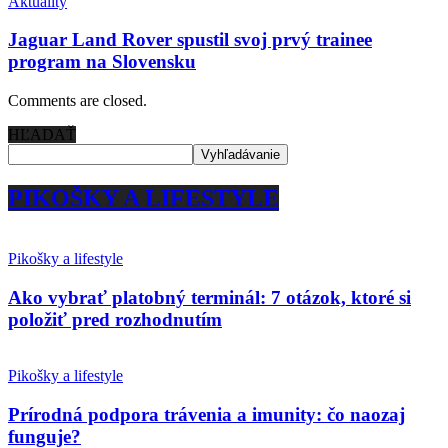
Aktuality
Jaguar Land Rover spustil svoj prvý trainee
program na Slovensku
Comments are closed.
HĽADAŤ
PIKOŠKY A LIFESTYLE
Pikošky a lifestyle
Ako vybrať platobný terminál: 7 otázok, ktoré si
položiť pred rozhodnutím
Pikošky a lifestyle
Prírodná podpora trávenia a imunity: čo naozaj
funguje?