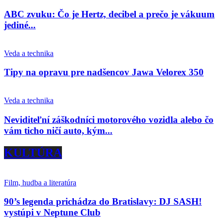
ABC zvuku: Čo je Hertz, decibel a prečo je vákuum
jediné...
Veda a technika
Tipy na opravu pre nadšencov Jawa Velorex 350
Veda a technika
Neviditeľní záškodníci motorového vozidla alebo čo
vám ticho ničí auto, kým...
KULTÚRA
Film, hudba a literatúra
90’s legenda prichádza do Bratislavy: DJ SASH!
vystúpi v Neptune Club