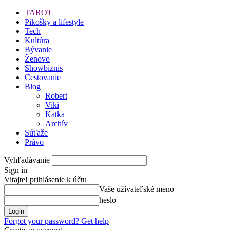
TAROT
Pikošky a lifestyle
Tech
Kultúra
Bývanie
Ženovo
Showbiznis
Cestovanie
Blog
Robert
Viki
Katka
Archív
Súťaže
Právo
Vyhľadávanie
Sign in
Vitajte! prihlásenie k účtu
Vaše užívateľské meno
heslo
Forgot your password? Get help