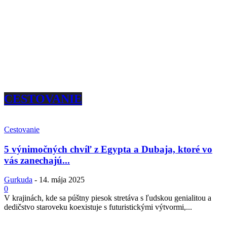
CESTOVANIE
Cestovanie
5 výnimočných chvíľ z Egypta a Dubaja, ktoré vo
vás zanechajú...
Gurkuda
-
14. mája 2025
0
V krajinách, kde sa púštny piesok stretáva s ľudskou genialitou a
dedičstvo staroveku koexistuje s futuristickými výtvormi,...