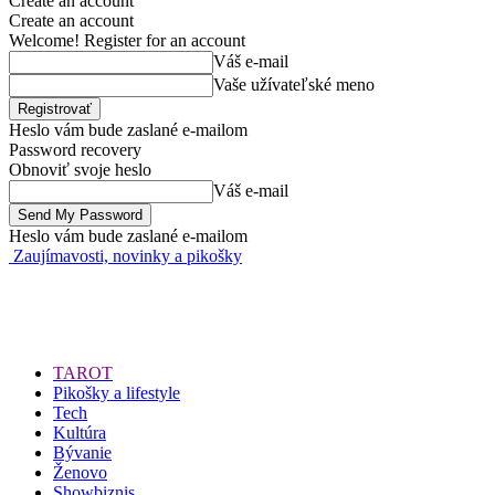
Create an account
Create an account
Welcome! Register for an account
Váš e-mail
Vaše užívateľské meno
Heslo vám bude zaslané e-mailom
Password recovery
Obnoviť svoje heslo
Váš e-mail
Heslo vám bude zaslané e-mailom
Zaujímavosti, novinky a pikošky
TAROT
Pikošky a lifestyle
Tech
Kultúra
Bývanie
Ženovo
Showbiznis