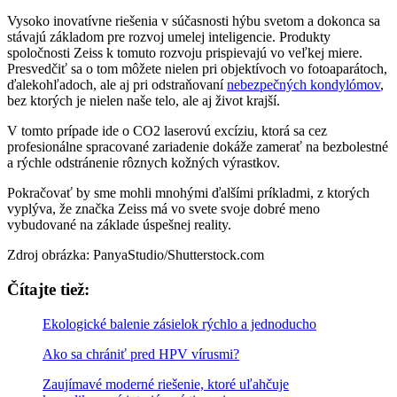
Vysoko inovatívne riešenia v súčasnosti hýbu svetom a dokonca sa
stávajú základom pre rozvoj umelej inteligencie. Produkty
spoločnosti Zeiss k tomuto rozvoju prispievajú vo veľkej miere.
Presvedčiť sa o tom môžete nielen pri objektívoch vo fotoaparátoch,
ďalekohľadoch, ale aj pri odstraňovaní
nebezpečných kondylómov
,
bez ktorých je nielen naše telo, ale aj život krajší.
V tomto prípade ide o CO2 laserovú excíziu, ktorá sa cez
profesionálne spracované zariadenie dokáže zamerať na bezbolestné
a rýchle odstránenie rôznych kožných výrastkov.
Pokračovať by sme mohli mnohými ďalšími príkladmi, z ktorých
vyplýva, že značka Zeiss má vo svete svoje dobré meno
vybudované na základe úspešnej reality.
Zdroj obrázka: PanyaStudio/Shutterstock.com
Čítajte tiež:
Ekologické balenie zásielok rýchlo a jednoducho
Ako sa chrániť pred HPV vírusmi?
Zaujímavé moderné riešenie, ktoré uľahčuje