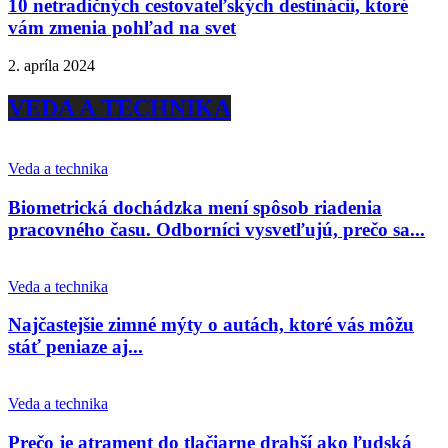
10 netradičných cestovateľských destinácií, ktoré
vám zmenia pohľad na svet
2. apríla 2024
VEDA A TECHNIKA
Veda a technika
Biometrická dochádzka mení spôsob riadenia
pracovného času. Odborníci vysvetľujú, prečo sa...
Veda a technika
Najčastejšie zimné mýty o autách, ktoré vás môžu
stáť peniaze aj...
Veda a technika
Prečo je atrament do tlačiarne drahší ako ľudská