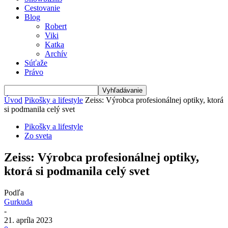
Cestovanie
Blog
Robert
Viki
Katka
Archív
Súťaže
Právo
Úvod
Pikošky a lifestyle
Zeiss: Výrobca profesionálnej optiky, ktorá
si podmanila celý svet
Pikošky a lifestyle
Zo sveta
Zeiss: Výrobca profesionálnej optiky,
ktorá si podmanila celý svet
Podľa
Gurkuda
-
21. apríla 2023