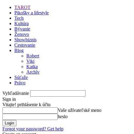
TAROT
Pikošky a lifestyle
Tech
Kultúra
Bývanie
Ženovo
Showbiznis
Cestovanie
Blog
Robert
Viki
Katka
Archív
Súťaže
Právo
Vyhľadávanie
Sign in
Vitajte! prihlásenie k účtu
Vaše užívateľské meno
heslo
Forgot your password? Get help