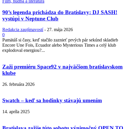
Film, hudba a literatúra
90’s legenda prichádza do Bratislavy: DJ SASH!
vystúpi v Neptune Club
Redakcia zaujímavostí
-
27. mája 2026
0
Pamätáš si časy, keď stačilo zaznieť prvých pár sekúnd skladieb
Encore Une Fois, Ecuador alebo Mysterious Times a celý klub
explodoval energiou?...
Zaži premiéru Space92 v najväčšom bratislavskom
klube
26. februára 2026
Swatch – keď sa hodinky stávajú umením
14. apríla 2025
Bratislava zažije túto sobotu výnimočný OPEN TO