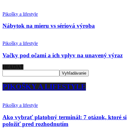
Pikošky a lifestyle
Nábytok na mieru vs sériová výroba
Pikošky a lifestyle
Vačky pod očami a ich vplyv na unavený výraz
HĽADAŤ
PIKOŠKY A LIFESTYLE
Pikošky a lifestyle
Ako vybrať platobný terminál: 7 otázok, ktoré si
položiť pred rozhodnutím