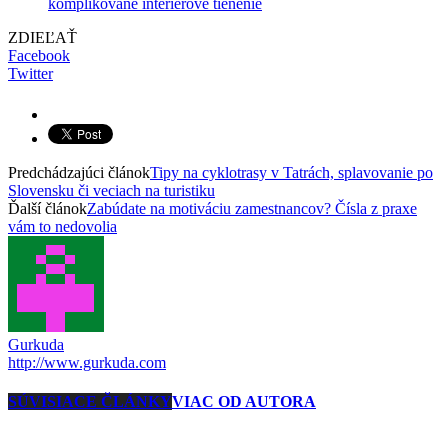
komplikované interiérové tienenie
ZDIEĽAŤ
Facebook
Twitter
Predchádzajúci článok
Tipy na cyklotrasy v Tatrách, splavovanie po
Slovensku či veciach na turistiku
Ďalší článok
Zabúdate na motiváciu zamestnancov? Čísla z praxe
vám to nedovolia
Gurkuda
http://www.gurkuda.com
SÚVISIACE ČLÁNKY
VIAC OD AUTORA