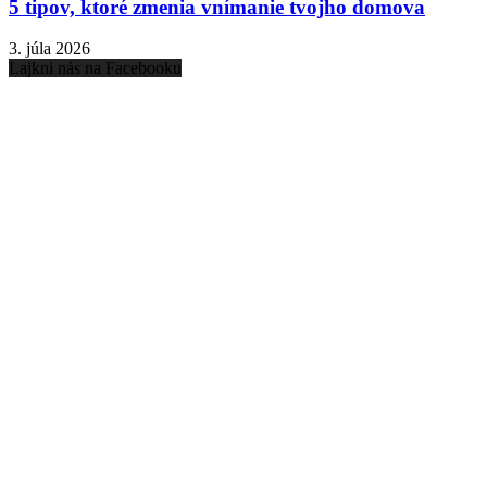
5 tipov, ktoré zmenia vnímanie tvojho domova
3. júla 2026
Lajkni nás na Facebooku