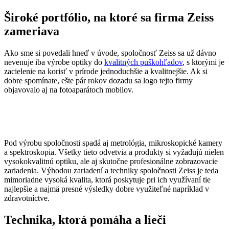
Široké portfólio, na ktoré sa firma Zeiss
zameriava
Ako sme si povedali hneď v úvode, spoločnosť Zeiss sa už dávno
nevenuje iba výrobe optiky do
kvalitných puškohľadov
, s ktorými je
zacielenie na korisť v prírode jednoduchšie a kvalitnejšie. Ak si
dobre spomínate, ešte pár rokov dozadu sa logo tejto firmy
objavovalo aj na fotoaparátoch mobilov.
Pod výrobu spoločnosti spadá aj metrológia, mikroskopické kamery
a spektroskopia. Všetky tieto odvetvia a produkty si vyžadujú nielen
vysokokvalitnú optiku, ale aj skutočne profesionálne zobrazovacie
zariadenia. Výhodou zariadení a techniky spoločnosti Zeiss je teda
mimoriadne vysoká kvalita, ktorá poskytuje pri ich využívaní tie
najlepšie a najmä presné výsledky dobre využiteľné napríklad v
zdravotníctve.
Technika, ktorá pomáha a lieči