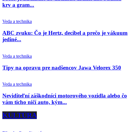
krv a gram...
Veda a technika
ABC zvuku: Čo je Hertz, decibel a prečo je vákuum
jediné...
Veda a technika
Tipy na opravu pre nadšencov Jawa Velorex 350
Veda a technika
Neviditeľní záškodníci motorového vozidla alebo čo
vám ticho ničí auto, kým...
KULTÚRA