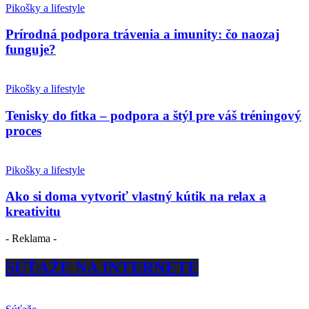
Pikošky a lifestyle
Prírodná podpora trávenia a imunity: čo naozaj
funguje?
Pikošky a lifestyle
Tenisky do fitka – podpora a štýl pre váš tréningový
proces
Pikošky a lifestyle
Ako si doma vytvoriť vlastný kútik na relax a
kreativitu
- Reklama -
SÚŤAŽE NA INTERNETE