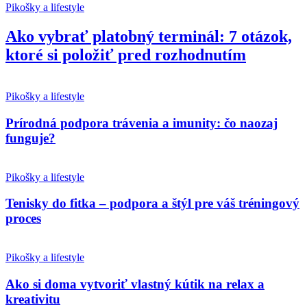
Pikošky a lifestyle
Ako vybrať platobný terminál: 7 otázok,
ktoré si položiť pred rozhodnutím
Pikošky a lifestyle
Prírodná podpora trávenia a imunity: čo naozaj
funguje?
Pikošky a lifestyle
Tenisky do fitka – podpora a štýl pre váš tréningový
proces
Pikošky a lifestyle
Ako si doma vytvoriť vlastný kútik na relax a
kreativitu