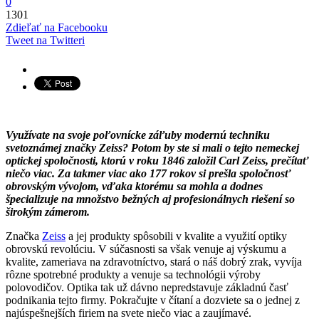
0
1301
Zdieľať na Facebooku
Tweet na Twitteri
Využívate na svoje poľovnícke záľuby modernú techniku
svetoznámej značky Zeiss? Potom by ste si mali o tejto nemeckej
optickej spoločnosti, ktorú v roku 1846 založil Carl Zeiss, prečítať
niečo viac. Za takmer viac ako 177 rokov si prešla spoločnosť
obrovským vývojom, vďaka ktorému sa mohla a dodnes
špecializuje na množstvo bežných aj profesionálnych riešení so
širokým zámerom.
Značka
Zeiss
a jej produkty spôsobili v kvalite a využití optiky
obrovskú revolúciu. V súčasnosti sa však venuje aj výskumu a
kvalite, zameriava na zdravotníctvo, stará o náš dobrý zrak, vyvíja
rôzne spotrebné produkty a venuje sa technológii výroby
polovodičov. Optika tak už dávno nepredstavuje základnú časť
podnikania tejto firmy. Pokračujte v čítaní a dozviete sa o jednej z
najúspešnejších firiem na svete niečo viac a zaujímavé.