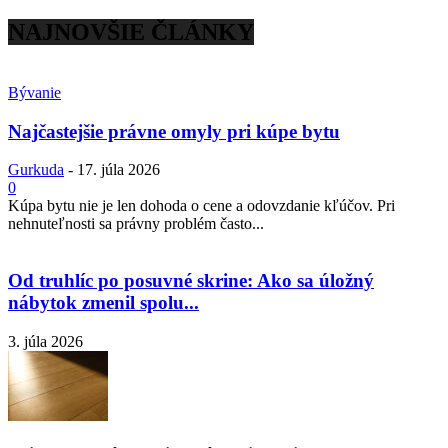
NAJNOVŠIE ČLÁNKY
Bývanie
Najčastejšie právne omyly pri kúpe bytu
Gurkuda
-
17. júla 2026
0
Kúpa bytu nie je len dohoda o cene a odovzdanie kľúčov. Pri
nehnuteľnosti sa právny problém často...
Od truhlíc po posuvné skrine: Ako sa úložný
nábytok zmenil spolu...
3. júla 2026