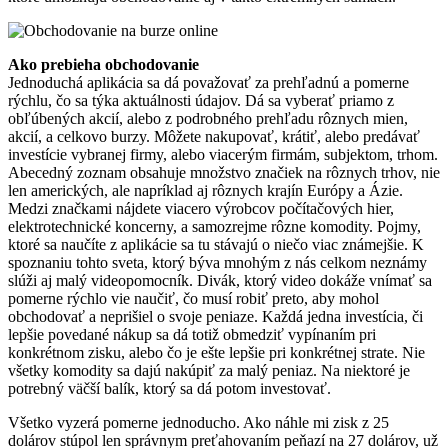
Ako prebieha obchodovanie
Jednoduchá aplikácia sa dá považovať za prehľadnú a pomerne
rýchlu, čo sa týka aktuálnosti údajov. Dá sa vyberať priamo z
obľúbených akcií, alebo z podrobného prehľadu rôznych mien,
akcií, a celkovo burzy. Môžete nakupovať, krátiť, alebo predávať
investície vybranej firmy, alebo viacerým firmám, subjektom, trhom.
Abecedný zoznam obsahuje množstvo značiek na rôznych trhov, nie
len amerických, ale napríklad aj rôznych krajín Európy a Ázie.
Medzi značkami nájdete viacero výrobcov počítačových hier,
elektrotechnické koncerny, a samozrejme rôzne komodity. Pojmy,
ktoré sa naučíte z aplikácie sa tu stávajú o niečo viac známejšie. K
spoznaniu tohto sveta, ktorý býva mnohým z nás celkom neznámy
slúži aj malý videopomocník. Divák, ktorý video dokáže vnímať sa
pomerne rýchlo vie naučiť, čo musí robiť preto, aby mohol
obchodovať a neprišiel o svoje peniaze. Každá jedna investícia, či
lepšie povedané nákup sa dá totiž obmedziť vypínaním pri
konkrétnom zisku, alebo čo je ešte lepšie pri konkrétnej strate. Nie
všetky komodity sa dajú nakúpiť za malý peniaz. Na niektoré je
potrebný väčší balík, ktorý sa dá potom investovať.
Všetko vyzerá pomerne jednoducho. Ako náhle mi zisk z 25
dolárov stúpol len správnym preťahovaním peňazí na 27 dolárov, už