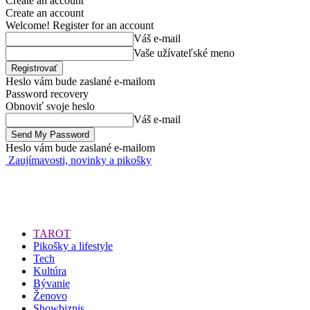
Create an account
Create an account
Welcome! Register for an account
Váš e-mail
Vaše užívateľské meno
Heslo vám bude zaslané e-mailom
Password recovery
Obnoviť svoje heslo
Váš e-mail
Heslo vám bude zaslané e-mailom
Zaujímavosti, novinky a pikošky
TAROT
Pikošky a lifestyle
Tech
Kultúra
Bývanie
Ženovo
Showbiznis