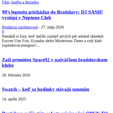
Film, hudba a literatúra
90’s legenda prichádza do Bratislavy: DJ SASH!
vystúpi v Neptune Club
Redakcia zaujímavostí
-
27. mája 2026
0
Pamätáš si časy, keď stačilo zaznieť prvých pár sekúnd skladieb
Encore Une Fois, Ecuador alebo Mysterious Times a celý klub
explodoval energiou?...
Zaži premiéru Space92 v najväčšom bratislavskom
klube
26. februára 2026
Swatch – keď sa hodinky stávajú umením
14. apríla 2025