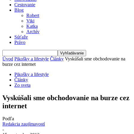
Cestovanie
Blog
Robert
Viki
Katka
Archív
Súťaže
Právo
Úvod
Pikošky a lifestyle
Články
Vyskúšali sme obchodovanie na
burze cez internet
Pikošky a lifestyle
Články
Zo sveta
Vyskúšali sme obchodovanie na burze cez
internet
Podľa
Redakcia zaujímavostí
-