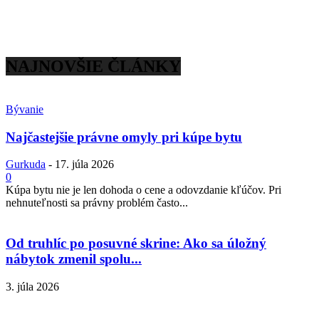
NAJNOVŠIE ČLÁNKY
Bývanie
Najčastejšie právne omyly pri kúpe bytu
Gurkuda
-
17. júla 2026
0
Kúpa bytu nie je len dohoda o cene a odovzdanie kľúčov. Pri
nehnuteľnosti sa právny problém často...
Od truhlíc po posuvné skrine: Ako sa úložný
nábytok zmenil spolu...
3. júla 2026