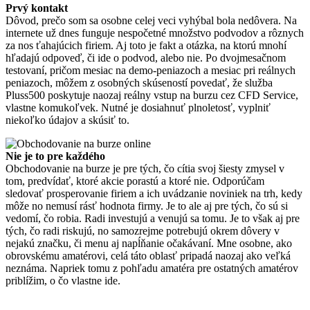
Prvý kontakt
Dôvod, prečo som sa osobne celej veci vyhýbal bola nedôvera. Na
internete už dnes funguje nespočetné množstvo podvodov a rôznych
za nos ťahajúcich firiem. Aj toto je fakt a otázka, na ktorú mnohí
hľadajú odpoveď, či ide o podvod, alebo nie. Po dvojmesačnom
testovaní, pričom mesiac na demo-peniazoch a mesiac pri reálnych
peniazoch, môžem z osobných skúseností povedať, že služba
Pluss500 poskytuje naozaj reálny vstup na burzu cez CFD Service,
vlastne komukoľvek. Nutné je dosiahnuť plnoletosť, vyplniť
niekoľko údajov a skúsiť to.
Nie je to pre každého
Obchodovanie na burze je pre tých, čo cítia svoj šiesty zmysel v
tom, predvídať, ktoré akcie porastú a ktoré nie. Odporúčam
sledovať prosperovanie firiem a ich uvádzanie noviniek na trh, kedy
môže no nemusí rásť hodnota firmy. Je to ale aj pre tých, čo sú si
vedomí, čo robia. Radi investujú a venujú sa tomu. Je to však aj pre
tých, čo radi riskujú, no samozrejme potrebujú okrem dôvery v
nejakú značku, či menu aj napĺňanie očakávaní. Mne osobne, ako
obrovskému amatérovi, celá táto oblasť pripadá naozaj ako veľká
neznáma. Napriek tomu z pohľadu amatéra pre ostatných amatérov
priblížim, o čo vlastne ide.