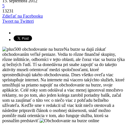
15. septembra 2012
5
13231
Zdieľať na Facebooku
Tweet na Twitteri
Na burze sa dajú získať
obchodovaním veľké peniaze. Vedia to rôzne finančné skupiny,
rôzne inštitúcie, odborníci v tejto oblasti, ale čoraz viac sa burza týka
aj bežných ľudí. Tí sa donedávna pri snahe zapojiť sa do takejto
aktivity museli orientovať medzi spoločnosťami, ktoré
sprostredkúvajú takéto obchodovania. Dnes všetko oveľa viac
sprístupňuje internet. Na internete má viacero takýchto služieb, ktoré
umožňujú sa priamo napojiť na obchodovanie na burze, svoje
aplikácie. Celé roky som odolával a viac menej ignoroval množstvo
reklamy, no po tom, ako jeden kolega zarobil poriadny balík, začal
som sa zaujímať o túto vec o niečo viac z pohľadu bežného
užívateľa. Keďže sme v redakcii už viac krát niečo otestovali a
následne pripravili článok o osobnej skúsenosti, snáď možno
pomôže malá orientácia v tom, ako funguje služba, ktorú sa
posnažím predstaviť.