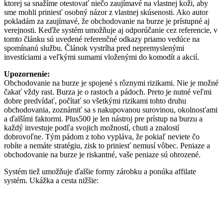
ktorej sa snažíme otestovať niečo zaujímavé na vlastnej koži, aby
sme mohli priniesť osobný názor z vlastnej skúsenosti. Ako autor
pokladám za zaujímavé, že obchodovanie na burze je prístupné aj
verejnosti. Keďže systém umožňuje aj odporúčanie cez referencie, v
tomto článku sú uvedené referenčné odkazy priamo vedúce na
spomínanú službu. Článok vystríha pred nepremyslenými
investíciami a veľkými sumami vloženými do komodít a akcií.
Upozornenie:
Obchodovanie na burze je spojené s rôznymi rizikami. Nie je možné
čakať vždy rast. Burza je o rastoch a pádoch. Preto je nutné veľmi
dobre predvídať, počítať so všetkými rizikami tohto druhu
obchodovania, zoznámiť sa s nakupovanou surovinou, okolnosťami
a ďalšími faktormi. Plus500 je len nástroj pre prístup na burzu a
každý investuje podľa svojich možností, chuti a znalostí
dobrovoľne. Tým pádom z toho vypláva, že pokiaľ neviete čo
robíte a nemáte stratégiu, zisk to priniesť nemusí vôbec. Peniaze a
obchodovanie na burze je riskantné, vaše peniaze sú ohrozené.
Systém tiež umožňuje ďalšie formy zárobku a ponúka affilate
systém. Ukážka a cesta nižšie: