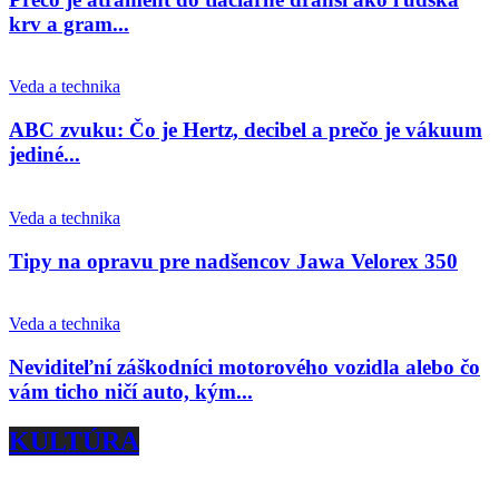
krv a gram...
Veda a technika
ABC zvuku: Čo je Hertz, decibel a prečo je vákuum
jediné...
Veda a technika
Tipy na opravu pre nadšencov Jawa Velorex 350
Veda a technika
Neviditeľní záškodníci motorového vozidla alebo čo
vám ticho ničí auto, kým...
KULTÚRA