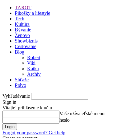
TAROT
Pikošky a lifestyle
Tech
Kultúra
Bývanie
Ženovo
Showbiznis
Cestovanie
Blog
Robert
Viki
Katka
Archív
Súťaže
Právo
Vyhľadávanie
Sign in
Vitajte! prihlásenie k účtu
Vaše užívateľské meno
heslo
Forgot your password? Get help