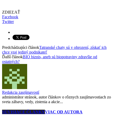
ZDIEĽAŤ
Facebook
Twitter
Predchádzajúci článok
Tatranské chaty sú v ohrození, získať ich
chce vraj jediný podnikateľ
Ďalší článok
BIO biznis, aneb sú biopotraviny zdravšie od
ostatných?
Redakcia zaujímavostí
administrátor stránok, autor článkov o rôznych zaujímavostiach zo
sveta zábavy, vedy, zistenia a akcie...
SÚVISIACE ČLÁNKY
VIAC OD AUTORA