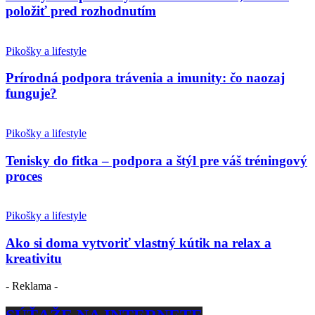
položiť pred rozhodnutím
Pikošky a lifestyle
Prírodná podpora trávenia a imunity: čo naozaj
funguje?
Pikošky a lifestyle
Tenisky do fitka – podpora a štýl pre váš tréningový
proces
Pikošky a lifestyle
Ako si doma vytvoriť vlastný kútik na relax a
kreativitu
- Reklama -