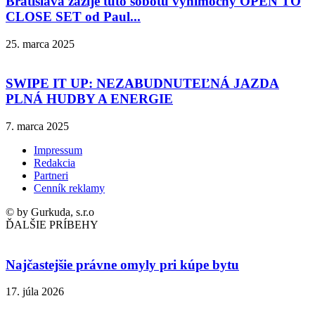
Bratislava zažije túto sobotu výnimočný OPEN TO
CLOSE SET od Paul...
25. marca 2025
SWIPE IT UP: NEZABUDNUTEĽNÁ JAZDA
PLNÁ HUDBY A ENERGIE
7. marca 2025
Impressum
Redakcia
Partneri
Cenník reklamy
© by Gurkuda, s.r.o
ĎALŠIE PRÍBEHY
Najčastejšie právne omyly pri kúpe bytu
17. júla 2026