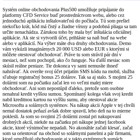
Systém online obchodovania Plus500 umožňuje pripájanie do
platformy CFD Service buď prostredníctvom webu, alebo cez
jednoduchú aplikáciu inštalovateľnú do počítača. Tú som prešiel
niekoľko krát, kód má čistý a žiadne vírusy a podobná pliaga sa tam
určite nenachádza. Zárukou toho by mala byť inštalácia oficiálnej
aplikácie. Ak ste si vytvorili účet, prihláste sa naň buď na webe
alebo v aplikácií. Na výber máte dva druhy obchodovania. Demo
vám vykúzli imaginárnych 20 000 USD alebo EUR s ktorými si
môžete otestovať obchodovať. Práve tu som strávil pár dní v
mesiaci, než som pochopil, ako čo funguje. Na ďalší mesiac som
skúsil reálne peniaze. Tie dokonca vy sami nemusíte ihneď
nahrávať. Ak overíte svoj účet prijatím SMS kódu na mobil, služba
sľubuje registračný bonus 25 dolárov. Tak sa aj stalo. S mojimi 25
dolármi som na počiatku začal len vo veľmi malej miere
obchodovať. Ani som nepostúpil ďaleko, pretože som osobne
nenahral kredit vyššou sumou. Spomínaný kolega však svoj kredit
nabil kreditnou kartou na vyššiu sumu, aby otestoval akcie
Microsoftu a solárnych systémov. Na nákup akcii Apple v tej chvíli
nemal dostatok peňazí avšak dobre spravil, lebo deň na to mierne
poklesli. Ja som so svojimi 25 dolármi zostal pri nakupovaní
drobných akcií, niekde na začiatku pri nákupe jednej facebook
akcie, ktoré výnimočne nepadali. No akonáhle začali klesať, začal
som sa orientovať na obchod so solárnymi panelmi a pár firmami,
ktoré umožňujú obchodovanie aj v takto extrémnych sumách.