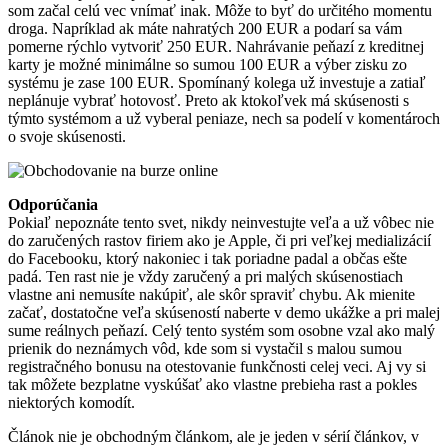
som začal celú vec vnímať inak. Môže to byť do určitého momentu
droga. Napríklad ak máte nahratých 200 EUR a podarí sa vám
pomerne rýchlo vytvoriť 250 EUR. Nahrávanie peňazí z kreditnej
karty je možné minimálne so sumou 100 EUR a výber zisku zo
systému je zase 100 EUR. Spomínaný kolega už investuje a zatiaľ
neplánuje vybrať hotovosť. Preto ak ktokoľvek má skúsenosti s
týmto systémom a už vyberal peniaze, nech sa podelí v komentároch
o svoje skúsenosti.
Odporúčania
Pokiaľ nepoznáte tento svet, nikdy neinvestujte veľa a už vôbec nie
do zaručených rastov firiem ako je Apple, či pri veľkej medializácií
do Facebooku, ktorý nakoniec i tak poriadne padal a občas ešte
padá. Ten rast nie je vždy zaručený a pri malých skúsenostiach
vlastne ani nemusíte nakúpiť, ale skôr spraviť chybu. Ak mienite
začať, dostatočne veľa skúseností naberte v demo ukážke a pri malej
sume reálnych peňazí. Celý tento systém som osobne vzal ako malý
prienik do neznámych vôd, kde som si vystačil s malou sumou
registračného bonusu na otestovanie funkčnosti celej veci. Aj vy si
tak môžete bezplatne vyskúšať ako vlastne prebieha rast a pokles
niektorých komodít.
Článok nie je obchodným článkom, ale je jeden v sérií článkov, v