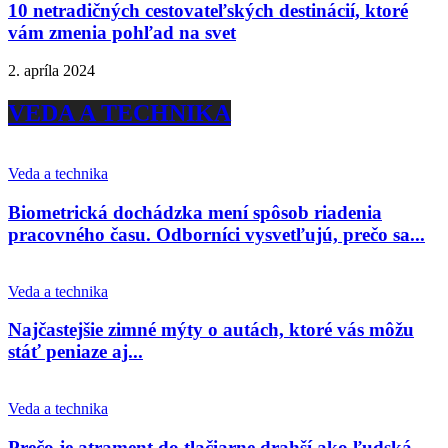
10 netradičných cestovateľských destinácií, ktoré
vám zmenia pohľad na svet
2. apríla 2024
VEDA A TECHNIKA
Veda a technika
Biometrická dochádzka mení spôsob riadenia
pracovného času. Odborníci vysvetľujú, prečo sa...
Veda a technika
Najčastejšie zimné mýty o autách, ktoré vás môžu
stáť peniaze aj...
Veda a technika
Prečo je atrament do tlačiarne drahší ako ľudská