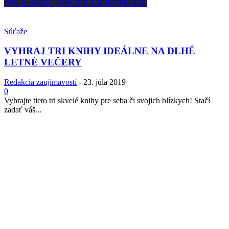
SÚŤAŽE NA INTERNETE
Súťaže
VYHRAJ TRI KNIHY IDEÁLNE NA DLHÉ
LETNÉ VEČERY
Redakcia zaujímavostí
-
23. júla 2019
0
Vyhrajte tieto tri skvelé knihy pre seba či svojich blízkych! Stačí
zadať váš...