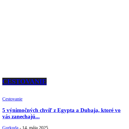
CESTOVANIE
Cestovanie
5 výnimočných chvíľ z Egypta a Dubaja, ktoré vo
vás zanechajú...
Gurkuda
-
14. mája 2025