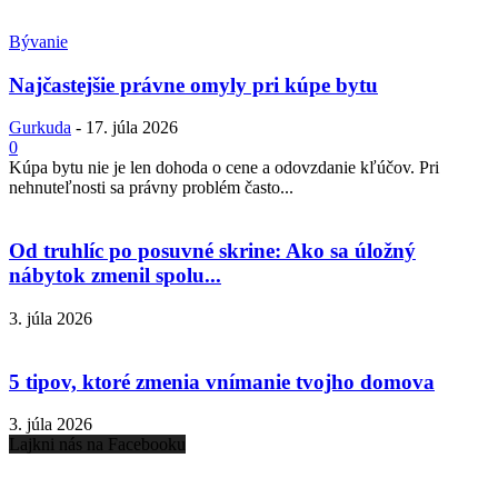
Bývanie
Najčastejšie právne omyly pri kúpe bytu
Gurkuda
-
17. júla 2026
0
Kúpa bytu nie je len dohoda o cene a odovzdanie kľúčov. Pri
nehnuteľnosti sa právny problém často...
Od truhlíc po posuvné skrine: Ako sa úložný
nábytok zmenil spolu...
3. júla 2026
5 tipov, ktoré zmenia vnímanie tvojho domova
3. júla 2026
Lajkni nás na Facebooku