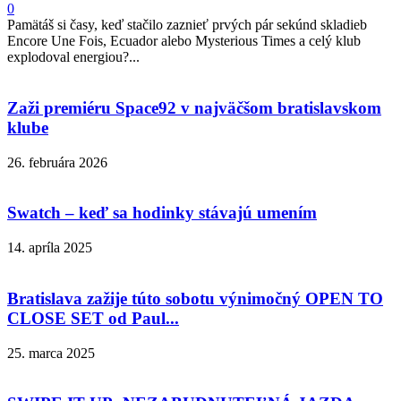
0
Pamätáš si časy, keď stačilo zaznieť prvých pár sekúnd skladieb
Encore Une Fois, Ecuador alebo Mysterious Times a celý klub
explodoval energiou?...
Zaži premiéru Space92 v najväčšom bratislavskom
klube
26. februára 2026
Swatch – keď sa hodinky stávajú umením
14. apríla 2025
Bratislava zažije túto sobotu výnimočný OPEN TO
CLOSE SET od Paul...
25. marca 2025