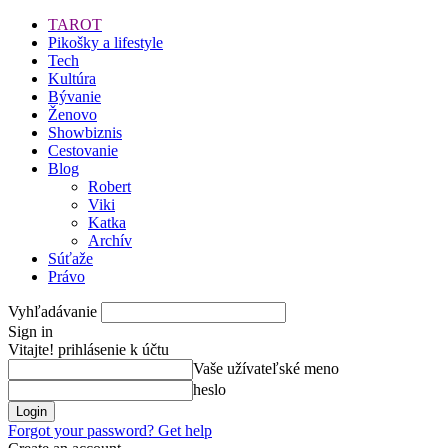
TAROT
Pikošky a lifestyle
Tech
Kultúra
Bývanie
Ženovo
Showbiznis
Cestovanie
Blog
Robert
Viki
Katka
Archív
Súťaže
Právo
Vyhľadávanie
Sign in
Vitajte! prihlásenie k účtu
Vaše užívateľské meno
heslo
Forgot your password? Get help