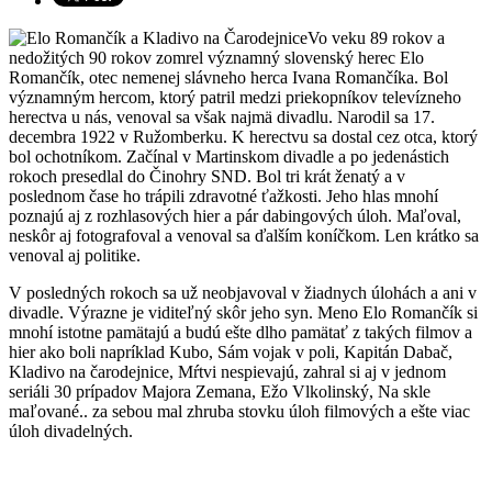
Vo veku 89 rokov a
nedožitých 90 rokov zomrel významný slovenský herec Elo
Romančík, otec nemenej slávneho herca Ivana Romančíka. Bol
významným hercom, ktorý patril medzi priekopníkov televízneho
herectva u nás, venoval sa však najmä divadlu. Narodil sa 17.
decembra 1922 v Ružomberku. K herectvu sa dostal cez otca, ktorý
bol ochotníkom. Začínal v Martinskom divadle a po jedenástich
rokoch presedlal do Činohry SND. Bol tri krát ženatý a v
poslednom čase ho trápili zdravotné ťažkosti. Jeho hlas mnohí
poznajú aj z rozhlasových hier a pár dabingových úloh. Maľoval,
neskôr aj fotografoval a venoval sa ďalším koníčkom. Len krátko sa
venoval aj politike.
V posledných rokoch sa už neobjavoval v žiadnych úlohách a ani v
divadle. Výrazne je viditeľný skôr jeho syn. Meno Elo Romančík si
mnohí istotne pamätajú a budú ešte dlho pamätať z takých filmov a
hier ako boli napríklad Kubo, Sám vojak v poli, Kapitán Dabač,
Kladivo na čarodejnice, Mŕtvi nespievajú, zahral si aj v jednom
seriáli 30 prípadov Majora Zemana, Ežo Vlkolinský, Na skle
maľované.. za sebou mal zhruba stovku úloh filmových a ešte viac
úloh divadelných.