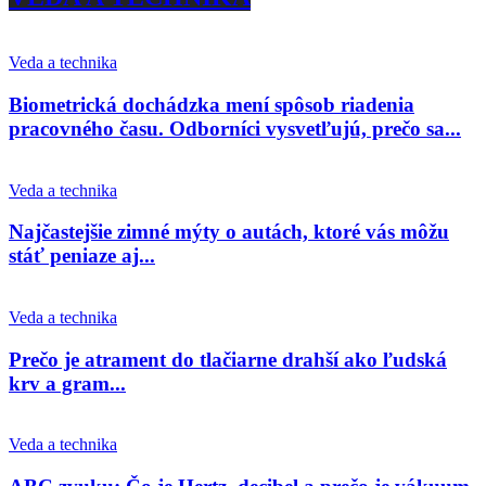
Veda a technika
Biometrická dochádzka mení spôsob riadenia
pracovného času. Odborníci vysvetľujú, prečo sa...
Veda a technika
Najčastejšie zimné mýty o autách, ktoré vás môžu
stáť peniaze aj...
Veda a technika
Prečo je atrament do tlačiarne drahší ako ľudská
krv a gram...
Veda a technika