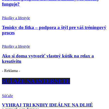
funguje?
Pikošky a lifestyle
Tenisky do fitka – podpora a štýl pre váš tréningový
proces
Pikošky a lifestyle
Ako si doma vytvoriť vlastný kútik na relax a
kreativitu
- Reklama -
SÚŤAŽE NA INTERNETE
Súťaže
VYHRAJ TRI KNIHY IDEÁLNE NA DLHÉ