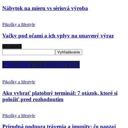
Nábytok na mieru vs sériová výroba
Pikošky a lifestyle
Vačky pod očami a ich vplyv na unavený výraz
HĽADAŤ
PIKOŠKY A LIFESTYLE
Pikošky a lifestyle
Ako vybrať platobný terminál: 7 otázok, ktoré si
položiť pred rozhodnutím
Pikošky a lifestyle
Prírodná podpora trávenia a imunity: čo naozaj