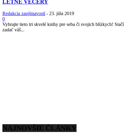
LETNÉ VEČERY
Redakcia zaujímavostí
-
23. júla 2019
0
Vyhrajte tieto tri skvelé knihy pre seba či svojich blízkych! Stačí
zadať váš...
NAJNOVŠIE ČLÁNKY