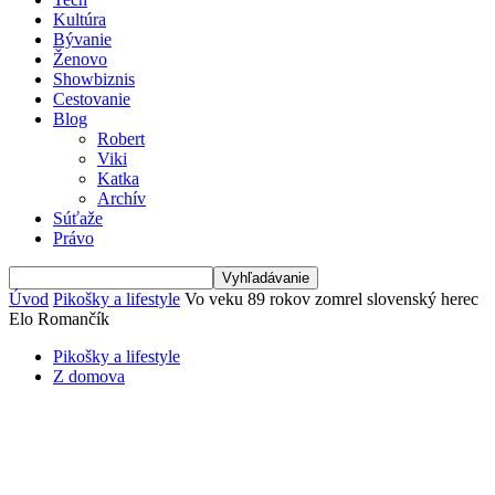
Kultúra
Bývanie
Ženovo
Showbiznis
Cestovanie
Blog
Robert
Viki
Katka
Archív
Súťaže
Právo
Úvod
Pikošky a lifestyle
Vo veku 89 rokov zomrel slovenský herec
Elo Romančík
Pikošky a lifestyle
Z domova