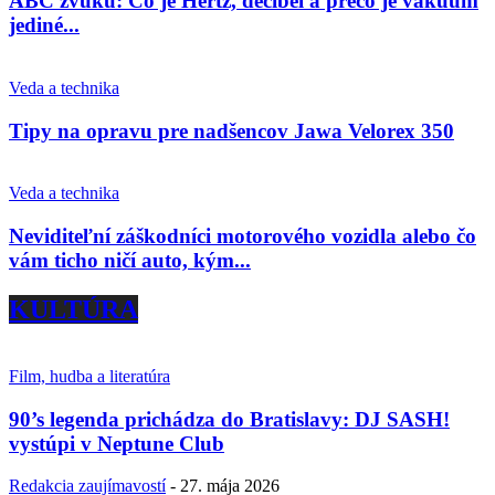
ABC zvuku: Čo je Hertz, decibel a prečo je vákuum
jediné...
Veda a technika
Tipy na opravu pre nadšencov Jawa Velorex 350
Veda a technika
Neviditeľní záškodníci motorového vozidla alebo čo
vám ticho ničí auto, kým...
KULTÚRA
Film, hudba a literatúra
90’s legenda prichádza do Bratislavy: DJ SASH!
vystúpi v Neptune Club
Redakcia zaujímavostí
-
27. mája 2026