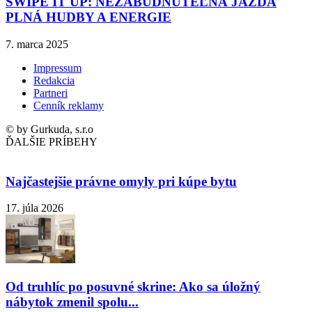
SWIPE IT UP: NEZABUDNUTEĽNÁ JAZDA
PLNÁ HUDBY A ENERGIE
7. marca 2025
Impressum
Redakcia
Partneri
Cenník reklamy
© by Gurkuda, s.r.o
ĎALŠIE PRÍBEHY
Najčastejšie právne omyly pri kúpe bytu
17. júla 2026
Od truhlíc po posuvné skrine: Ako sa úložný
nábytok zmenil spolu...