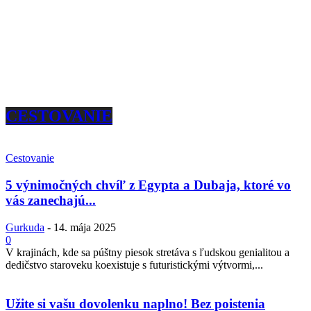
CESTOVANIE
Cestovanie
5 výnimočných chvíľ z Egypta a Dubaja, ktoré vo
vás zanechajú...
Gurkuda
-
14. mája 2025
0
V krajinách, kde sa púštny piesok stretáva s ľudskou genialitou a
dedičstvo staroveku koexistuje s futuristickými výtvormi,...
Užite si vašu dovolenku naplno! Bez poistenia