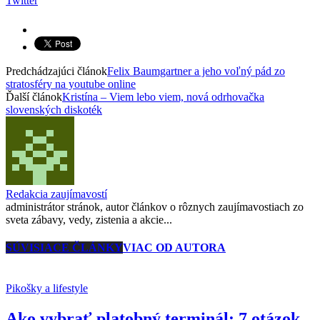
Twitter
Predchádzajúci článok
Felix Baumgartner a jeho voľný pád zo
stratosféry na youtube online
Ďalší článok
Kristína – Viem lebo viem, nová odrhovačka
slovenských diskoték
Redakcia zaujímavostí
administrátor stránok, autor článkov o rôznych zaujímavostiach zo
sveta zábavy, vedy, zistenia a akcie...
SÚVISIACE ČLÁNKY
VIAC OD AUTORA
Pikošky a lifestyle
Ako vybrať platobný terminál: 7 otázok,