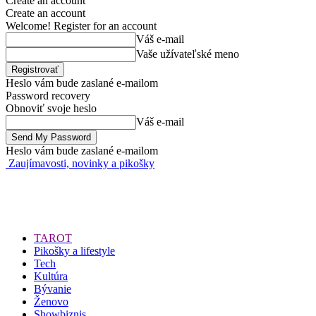
Create an account
Create an account
Welcome! Register for an account
Váš e-mail
Vaše užívateľské meno
Heslo vám bude zaslané e-mailom
Password recovery
Obnoviť svoje heslo
Váš e-mail
Heslo vám bude zaslané e-mailom
Zaujímavosti, novinky a pikošky
TAROT
Pikošky a lifestyle
Tech
Kultúra
Bývanie
Ženovo
Showbiznis