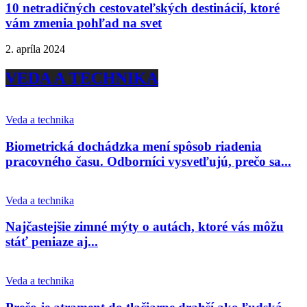
10 netradičných cestovateľských destinácií, ktoré
vám zmenia pohľad na svet
2. apríla 2024
VEDA A TECHNIKA
Veda a technika
Biometrická dochádzka mení spôsob riadenia
pracovného času. Odborníci vysvetľujú, prečo sa...
Veda a technika
Najčastejšie zimné mýty o autách, ktoré vás môžu
stáť peniaze aj...
Veda a technika