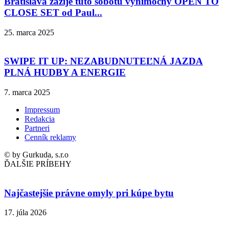
Bratislava zažije túto sobotu výnimočný OPEN TO
CLOSE SET od Paul...
25. marca 2025
SWIPE IT UP: NEZABUDNUTEĽNÁ JAZDA
PLNÁ HUDBY A ENERGIE
7. marca 2025
Impressum
Redakcia
Partneri
Cenník reklamy
© by Gurkuda, s.r.o
ĎALŠIE PRÍBEHY
Najčastejšie právne omyly pri kúpe bytu
17. júla 2026