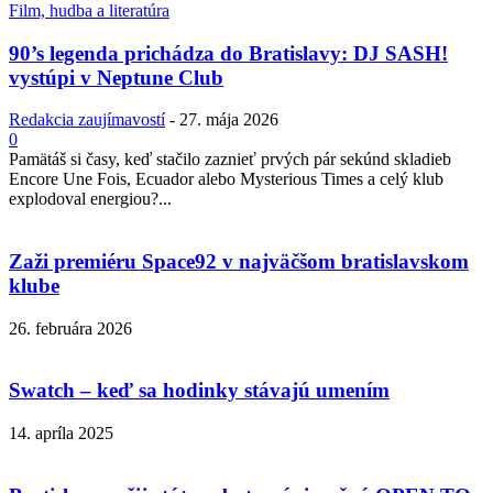
Film, hudba a literatúra
90’s legenda prichádza do Bratislavy: DJ SASH!
vystúpi v Neptune Club
Redakcia zaujímavostí
-
27. mája 2026
0
Pamätáš si časy, keď stačilo zaznieť prvých pár sekúnd skladieb
Encore Une Fois, Ecuador alebo Mysterious Times a celý klub
explodoval energiou?...
Zaži premiéru Space92 v najväčšom bratislavskom
klube
26. februára 2026
Swatch – keď sa hodinky stávajú umením
14. apríla 2025