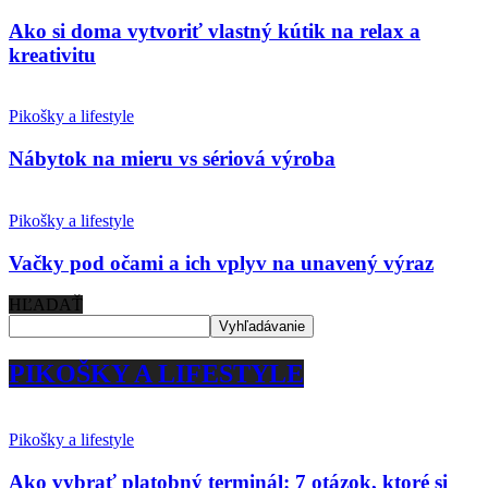
Ako si doma vytvoriť vlastný kútik na relax a
kreativitu
Pikošky a lifestyle
Nábytok na mieru vs sériová výroba
Pikošky a lifestyle
Vačky pod očami a ich vplyv na unavený výraz
HĽADAŤ
PIKOŠKY A LIFESTYLE
Pikošky a lifestyle
Ako vybrať platobný terminál: 7 otázok, ktoré si