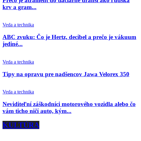
Prečo je atrament do tlačiarne drahší ako ľudská
krv a gram...
Veda a technika
ABC zvuku: Čo je Hertz, decibel a prečo je vákuum
jediné...
Veda a technika
Tipy na opravu pre nadšencov Jawa Velorex 350
Veda a technika
Neviditeľní záškodníci motorového vozidla alebo čo
vám ticho ničí auto, kým...
KULTÚRA