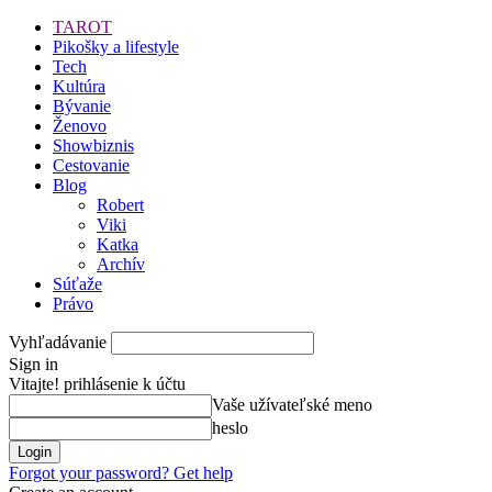
TAROT
Pikošky a lifestyle
Tech
Kultúra
Bývanie
Ženovo
Showbiznis
Cestovanie
Blog
Robert
Viki
Katka
Archív
Súťaže
Právo
Vyhľadávanie
Sign in
Vitajte! prihlásenie k účtu
Vaše užívateľské meno
heslo
Forgot your password? Get help