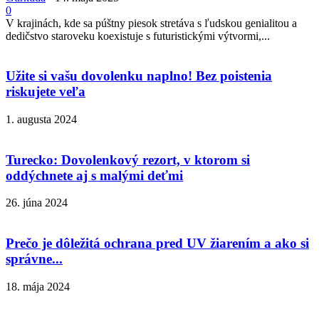
0
V krajinách, kde sa púštny piesok stretáva s ľudskou genialitou a
dedičstvo staroveku koexistuje s futuristickými výtvormi,...
Užite si vašu dovolenku naplno! Bez poistenia
riskujete veľa
1. augusta 2024
Turecko: Dovolenkový rezort, v ktorom si
oddýchnete aj s malými deťmi
26. júna 2024
Prečo je dôležitá ochrana pred UV žiarením a ako si
správne...
18. mája 2024