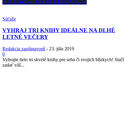
SÚŤAŽE NA INTERNETE
Súťaže
VYHRAJ TRI KNIHY IDEÁLNE NA DLHÉ
LETNÉ VEČERY
Redakcia zaujímavostí
-
23. júla 2019
0
Vyhrajte tieto tri skvelé knihy pre seba či svojich blízkych! Stačí
zadať váš...