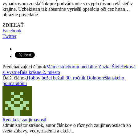
vyhadzovom zo skúšok pre podvádzanie sa vypla rovno celá sieť v
krajine. Uzbekistan tak absurdne vyriešil operáciu očí cez hrtan…
obrazne povedané.
ZDIEĽAŤ
Facebook
Twitter
Predchádzajúci článok
Máme striebornú medailu: Zuzka Štefečeková
si vystrieľala krásne 2. miesto
Ďalší článok
Hobby bežci bežali 30. ročník Dolnoorešianskeho
polmaratónu
Redakcia zaujímavostí
administrátor stránok, autor článkov o rôznych zaujímavostiach zo
sveta zábavy, vedy, zistenia a akcie...