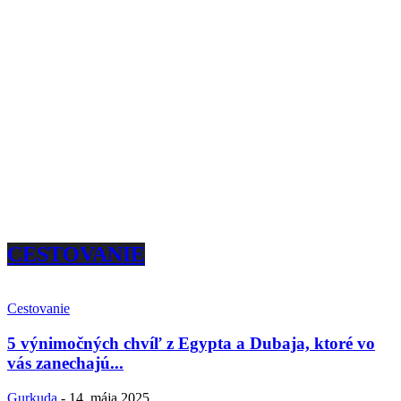
CESTOVANIE
Cestovanie
5 výnimočných chvíľ z Egypta a Dubaja, ktoré vo
vás zanechajú...
Gurkuda
-
14. mája 2025