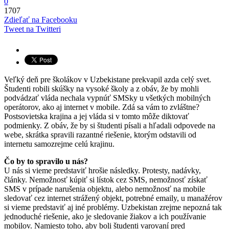
0
1707
Zdieľať na Facebooku
Tweet na Twitteri
Veľký deň pre školákov v Uzbekistane prekvapil azda celý svet.
Študenti robili skúšky na vysoké školy a z obáv, že by mohli
podvádzať vláda nechala vypnúť SMSky u všetkých mobilných
operátorov, ako aj internet v mobile. Zdá sa vám to zvláštne?
Postsovietska krajina a jej vláda si v tomto môže diktovať
podmienky. Z obáv, že by si študenti písali a hľadali odpovede na
webe, skrátka spravili razantné riešenie, ktorým odstavili od
internetu samozrejme celú krajinu.
Čo by to spravilo u nás?
U nás si vieme predstaviť hrošie následky. Protesty, nadávky,
články. Nemožnosť kúpiť si lístok cez SMS, nemožnosť získať
SMS v prípade narušenia objektu, alebo nemožnosť na mobile
sledovať cez internet strážený objekt, potrebné emaily, u manažérov
si vieme predstaviť aj iné problémy. Uzbekistan zrejme nepozná tak
jednoduché riešenie, ako je sledovanie žiakov a ich používanie
mobilov. Namiesto toho, aby boli študenti varovaní pred