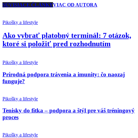
SÚVISIACE ČLÁNKY
VIAC OD AUTORA
Pikošky a lifestyle
Ako vybrať platobný terminál: 7 otázok,
ktoré si položiť pred rozhodnutím
Pikošky a lifestyle
Prírodná podpora trávenia a imunity: čo naozaj
funguje?
Pikošky a lifestyle
Tenisky do fitka – podpora a štýl pre váš tréningový
proces
Pikošky a lifestyle