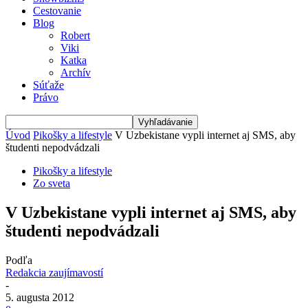
Cestovanie
Blog
Robert
Viki
Katka
Archív
Súťaže
Právo
Úvod
Pikošky a lifestyle
V Uzbekistane vypli internet aj SMS, aby
študenti nepodvádzali
Pikošky a lifestyle
Zo sveta
V Uzbekistane vypli internet aj SMS, aby
študenti nepodvádzali
Podľa
Redakcia zaujímavostí
-
5. augusta 2012