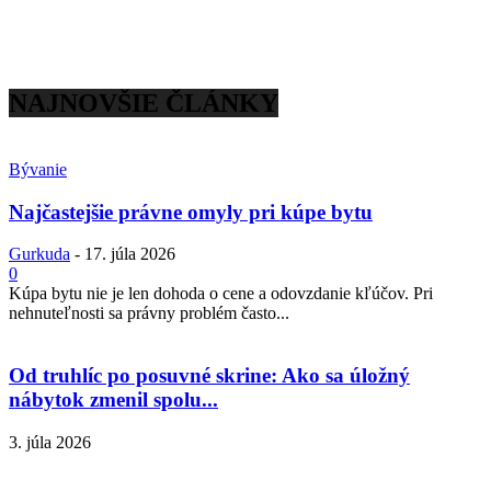
NAJNOVŠIE ČLÁNKY
Bývanie
Najčastejšie právne omyly pri kúpe bytu
Gurkuda
-
17. júla 2026
0
Kúpa bytu nie je len dohoda o cene a odovzdanie kľúčov. Pri
nehnuteľnosti sa právny problém často...
Od truhlíc po posuvné skrine: Ako sa úložný
nábytok zmenil spolu...
3. júla 2026