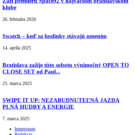
Zaži premiéru Space92 v najväčšom bratislavskom
klube
26. februára 2026
Swatch – keď sa hodinky stávajú umením
14. apríla 2025
Bratislava zažije túto sobotu výnimočný OPEN TO
CLOSE SET od Paul...
25. marca 2025
SWIPE IT UP: NEZABUDNUTEĽNÁ JAZDA
PLNÁ HUDBY A ENERGIE
7. marca 2025
Impressum
Redakcia