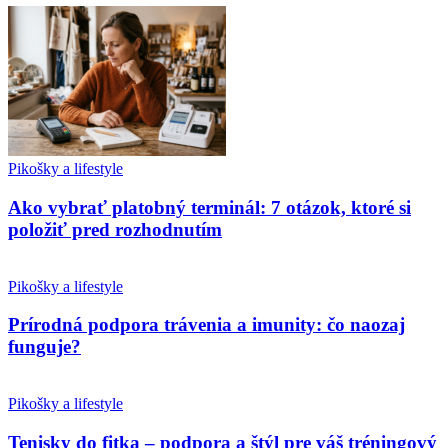
Pikošky a lifestyle
Ako vybrať platobný terminál: 7 otázok, ktoré si
položiť pred rozhodnutím
Pikošky a lifestyle
Prírodná podpora trávenia a imunity: čo naozaj
funguje?
Pikošky a lifestyle
Tenisky do fitka – podpora a štýl pre váš tréningový