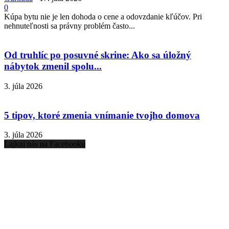
0
Kúpa bytu nie je len dohoda o cene a odovzdanie kľúčov. Pri
nehnuteľnosti sa právny problém často...
Od truhlíc po posuvné skrine: Ako sa úložný
nábytok zmenil spolu...
3. júla 2026
5 tipov, ktoré zmenia vnímanie tvojho domova
3. júla 2026
Lajkni nás na Facebooku