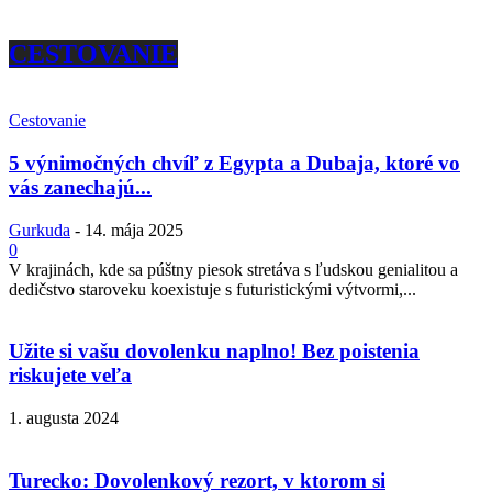
CESTOVANIE
Cestovanie
5 výnimočných chvíľ z Egypta a Dubaja, ktoré vo
vás zanechajú...
Gurkuda
-
14. mája 2025
0
V krajinách, kde sa púštny piesok stretáva s ľudskou genialitou a
dedičstvo staroveku koexistuje s futuristickými výtvormi,...
Užite si vašu dovolenku naplno! Bez poistenia
riskujete veľa
1. augusta 2024
Turecko: Dovolenkový rezort, v ktorom si