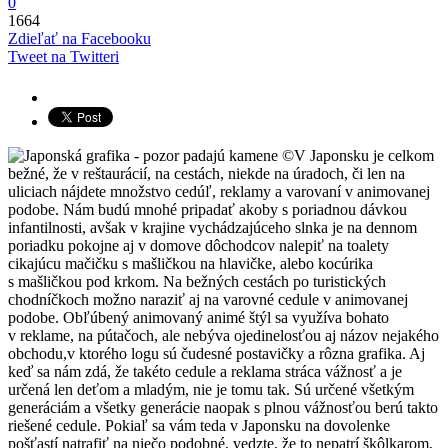
0
1664
Zdieľať na Facebooku
Tweet na Twitteri
V Japonsku je celkom
bežné, že v reštaurácií, na cestách, niekde na úradoch, či len na
uliciach nájdete množstvo cedúľ, reklamy a varovaní v animovanej
podobe. Nám budú mnohé pripadať akoby s poriadnou dávkou
infantilnosti, avšak v krajine vychádzajúceho slnka je na dennom
poriadku pokojne aj v domove dôchodcov nalepiť na toalety
cikajúcu mačičku s mašličkou na hlavičke, alebo kocúrika
s mašličkou pod krkom. Na bežných cestách po turistických
chodníčkoch možno naraziť aj na varovné cedule v animovanej
podobe. Obľúbený animovaný animé štýl sa využíva bohato
v reklame, na pútačoch, ale nebýva ojedinelosťou aj názov nejakého
obchodu,v ktorého logu sú čudesné postavičky a rôzna grafika. Aj
keď sa nám zdá, že takéto cedule a reklama stráca vážnosť a je
určená len deťom a mladým, nie je tomu tak. Sú určené všetkým
generáciám a všetky generácie naopak s plnou vážnosťou berú takto
riešené cedule. Pokiaľ sa vám teda v Japonsku na dovolenke
pošťastí natrafiť na niečo podobné, vedzte, že to nepatrí škôlkarom,