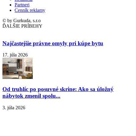
Partneri
Cenník reklamy
© by Gurkuda, s.r.o
ĎALŠIE PRÍBEHY
Najčastejšie právne omyly pri kúpe bytu
17. júla 2026
Od truhlíc po posuvné skrine: Ako sa úložný
nábytok zmenil spolu...
3. júla 2026