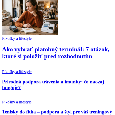
Pikošky a lifestyle
Ako vybrať platobný terminál: 7 otázok,
ktoré si položiť pred rozhodnutím
Pikošky a lifestyle
Prírodná podpora trávenia a imunity: čo naozaj
funguje?
Pikošky a lifestyle
Tenisky do fitka – podpora a štýl pre váš tréningový