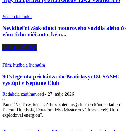
Tipy na opravu pre nadšencov Jawa Velorex 350
Veda a technika
Neviditeľní záškodníci motorového vozidla alebo čo
vám ticho ničí auto, kým...
KULTÚRA
Film, hudba a literatúra
90’s legenda prichádza do Bratislavy: DJ SASH!
vystúpi v Neptune Club
Redakcia zaujímavostí
-
27. mája 2026
0
Pamätáš si časy, keď stačilo zaznieť prvých pár sekúnd skladieb
Encore Une Fois, Ecuador alebo Mysterious Times a celý klub
explodoval energiou?...