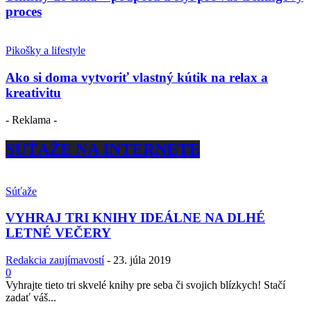
proces
Pikošky a lifestyle
Ako si doma vytvoriť vlastný kútik na relax a
kreativitu
- Reklama -
SÚŤAŽE NA INTERNETE
Súťaže
VYHRAJ TRI KNIHY IDEÁLNE NA DLHÉ
LETNÉ VEČERY
Redakcia zaujímavostí
-
23. júla 2019
0
Vyhrajte tieto tri skvelé knihy pre seba či svojich blízkych! Stačí
zadať váš...