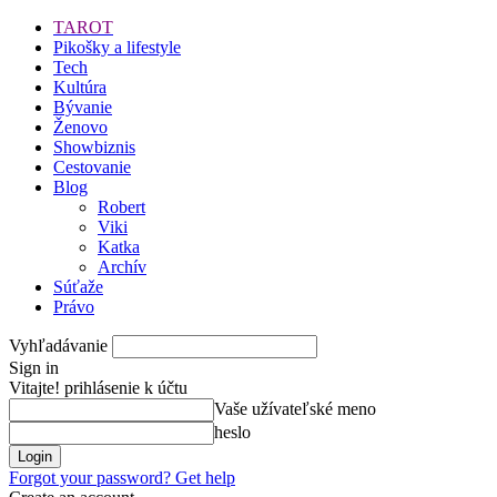
TAROT
Pikošky a lifestyle
Tech
Kultúra
Bývanie
Ženovo
Showbiznis
Cestovanie
Blog
Robert
Viki
Katka
Archív
Súťaže
Právo
Vyhľadávanie
Sign in
Vitajte! prihlásenie k účtu
Vaše užívateľské meno
heslo
Forgot your password? Get help