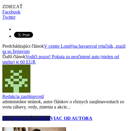
ZDIEĽAŤ
Facebook
Twitter
Predchádzajúci článok
V centre Londýna havaroval vrtuľník, zrazil
sa so žeriavom
Ďalší článok
Vodiči pozor! Pokuta za neočistené auto (nielen od
snehu) je 60 EUR
Redakcia zaujímavostí
administrátor stránok, autor článkov o rôznych zaujímavostiach zo
sveta zábavy, vedy, zistenia a akcie...
SÚVISIACE ČLÁNKY
VIAC OD AUTORA