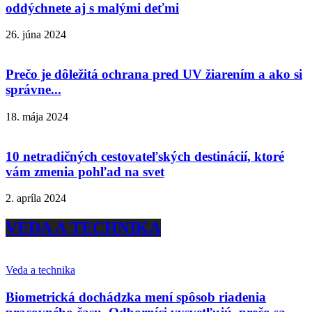
oddýchnete aj s malými deťmi
26. júna 2024
Prečo je dôležitá ochrana pred UV žiarením a ako si
správne...
18. mája 2024
10 netradičných cestovateľských destinácií, ktoré
vám zmenia pohľad na svet
2. apríla 2024
VEDA A TECHNIKA
Veda a technika
Biometrická dochádzka mení spôsob riadenia