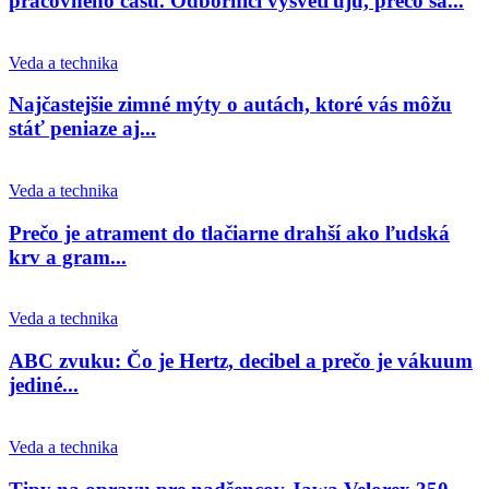
pracovného času. Odborníci vysvetľujú, prečo sa...
Veda a technika
Najčastejšie zimné mýty o autách, ktoré vás môžu
stáť peniaze aj...
Veda a technika
Prečo je atrament do tlačiarne drahší ako ľudská
krv a gram...
Veda a technika
ABC zvuku: Čo je Hertz, decibel a prečo je vákuum
jediné...
Veda a technika