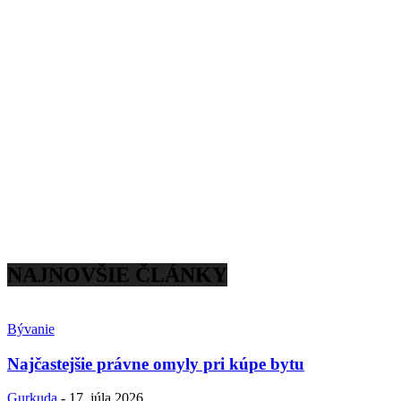
NAJNOVŠIE ČLÁNKY
Bývanie
Najčastejšie právne omyly pri kúpe bytu
Gurkuda
-
17. júla 2026