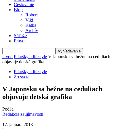
Cestovanie
Blog
Robert
Viki
Katka
Archív
Súťaže
Právo
Úvod
Pikošky a lifestyle
V Japonsku sa bežne na ceduliach
objavuje detská grafika
Pikošky a lifestyle
Zo sveta
V Japonsku sa bežne na ceduliach
objavuje detská grafika
Podľa
Redakcia zaujímavostí
-
17. januára 2013