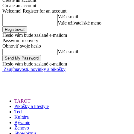
Create an account
Create an account
Welcome! Register for an account
Váš e-mail
Vaše užívateľské meno
Heslo vám bude zaslané e-mailom
Password recovery
Obnoviť svoje heslo
Váš e-mail
Heslo vám bude zaslané e-mailom
Zaujímavosti, novinky a pikošky
TAROT
Pikošky a lifestyle
Tech
Kultúra
Bývanie
Ženovo
Showbiznis