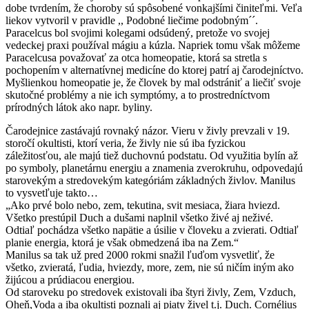
dobe tvrdením, že choroby sú spôsobené vonkajšími činiteľmi. Veľa
liekov vytvoril v pravidle ,, Podobné liečime podobným´´.
Paracelcus bol svojimi kolegami odsúdený, pretože vo svojej
vedeckej praxi používal mágiu a kúzla. Napriek tomu však môžeme
Paracelcusa považovať za otca homeopatie, ktorá sa stretla s
pochopením v alternatívnej medicíne do ktorej patrí aj čarodejníctvo.
Myšlienkou homeopatie je, že človek by mal odstrániť a liečiť svoje
skutočné problémy a nie ich symptómy, a to prostredníctvom
prírodných látok ako napr. byliny.
Čarodejnice zastávajú rovnaký názor. Vieru v živly prevzali v 19.
storočí okultisti, ktorí veria, že živly nie sú iba fyzickou
záležitosťou, ale majú tiež duchovnú podstatu. Od využitia bylín až
po symboly, planetárnu energiu a znamenia zverokruhu, odpovedajú
starovekým a stredovekým kategóriám základných živlov. Manilus
to vysvetľuje takto…
„Ako prvé bolo nebo, zem, tekutina, svit mesiaca, žiara hviezd.
Všetko prestúpil Duch a dušami naplnil všetko živé aj neživé.
Odtiaľ pochádza všetko napätie a úsilie v človeku a zvierati. Odtiaľ
planie energia, ktorá je však obmedzená iba na Zem.“
Manilus sa tak už pred 2000 rokmi snažil ľuďom vysvetliť, že
všetko, zvieratá, ľudia, hviezdy, more, zem, nie sú ničím iným ako
žijúcou a prúdiacou energiou.
Od staroveku po stredovek existovali iba štyri živly, Zem, Vzduch,
Oheň,Voda a iba okultisti poznali aj piaty živel t.j. Duch. Cornélius