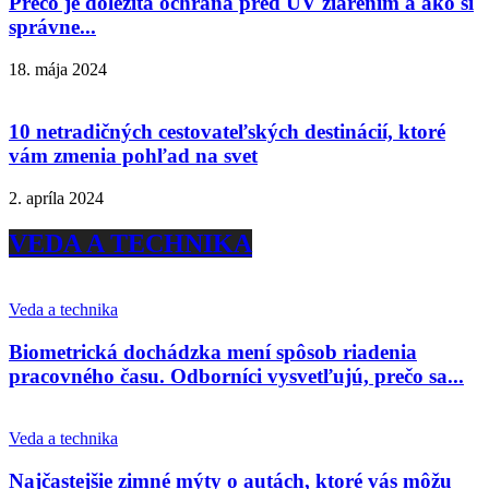
Prečo je dôležitá ochrana pred UV žiarením a ako si
správne...
18. mája 2024
10 netradičných cestovateľských destinácií, ktoré
vám zmenia pohľad na svet
2. apríla 2024
VEDA A TECHNIKA
Veda a technika
Biometrická dochádzka mení spôsob riadenia
pracovného času. Odborníci vysvetľujú, prečo sa...
Veda a technika
Najčastejšie zimné mýty o autách, ktoré vás môžu