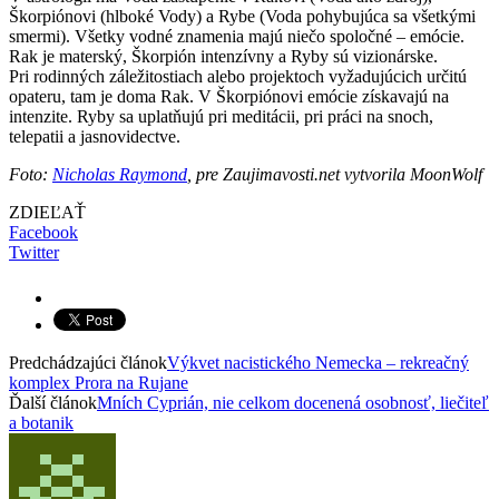
Škorpiónovi (hlboké Vody) a Rybe (Voda pohybujúca sa všetkými
smermi). Všetky vodné znamenia majú niečo spoločné – emócie.
Rak je materský, Škorpión intenzívny a Ryby sú vizionárske.
Pri rodinných záležitostiach alebo projektoch vyžadujúcich určitú
opateru, tam je doma Rak. V Škorpiónovi emócie získavajú na
intenzite. Ryby sa uplatňujú pri meditácii, pri práci na snoch,
telepatii a jasnovidectve.
Foto:
Nicholas Raymond
, pre Zaujimavosti.net vytvorila MoonWolf
ZDIEĽAŤ
Facebook
Twitter
Predchádzajúci článok
Výkvet nacistického Nemecka – rekreačný
komplex Prora na Rujane
Ďalší článok
Mních Cyprián, nie celkom docenená osobnosť, liečiteľ
a botanik