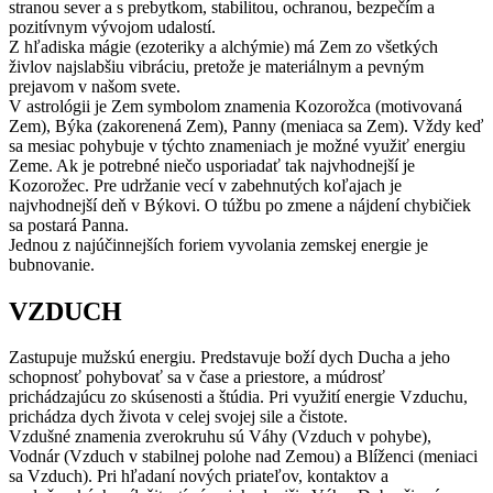
stranou sever a s prebytkom, stabilitou, ochranou, bezpečím a
pozitívnym vývojom udalostí.
Z hľadiska mágie (ezoteriky a alchýmie) má Zem zo všetkých
živlov najslabšiu vibráciu, pretože je materiálnym a pevným
prejavom v našom svete.
V astrológii je Zem symbolom znamenia Kozorožca (motivovaná
Zem), Býka (zakorenená Zem), Panny (meniaca sa Zem). Vždy keď
sa mesiac pohybuje v týchto znameniach je možné využiť energiu
Zeme. Ak je potrebné niečo usporiadať tak najvhodnejší je
Kozorožec. Pre udržanie vecí v zabehnutých koľajach je
najvhodnejší deň v Býkovi. O túžbu po zmene a nájdení chybičiek
sa postará Panna.
Jednou z najúčinnejších foriem vyvolania zemskej energie je
bubnovanie.
VZDUCH
Zastupuje mužskú energiu. Predstavuje boží dych Ducha a jeho
schopnosť pohybovať sa v čase a priestore, a múdrosť
prichádzajúcu zo skúsenosti a štúdia. Pri využití energie Vzduchu,
prichádza dych života v celej svojej sile a čistote.
Vzdušné znamenia zverokruhu sú Váhy (Vzduch v pohybe),
Vodnár (Vzduch v stabilnej polohe nad Zemou) a Blíženci (meniaci
sa Vzduch). Pri hľadaní nových priateľov, kontaktov a