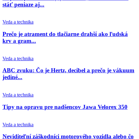
stáť peniaze aj...
Veda a technika
Prečo je atrament do tlačiarne drahší ako ľudská
krv a gram...
Veda a technika
ABC zvuku: Čo je Hertz, decibel a prečo je vákuum
jediné...
Veda a technika
Tipy na opravu pre nadšencov Jawa Velorex 350
Veda a technika
Neviditeľní záškodníci motorového vozidla alebo čo