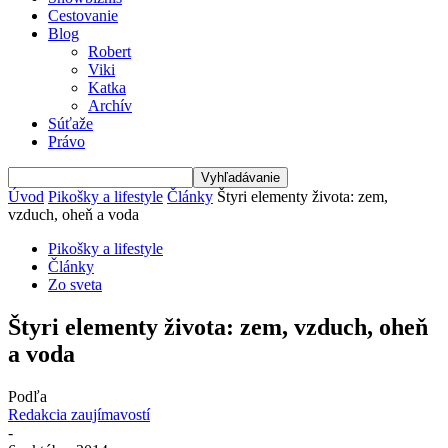
Cestovanie
Blog
Robert
Viki
Katka
Archív
Súťaže
Právo
Úvod
Pikošky a lifestyle
Články
Štyri elementy života: zem,
vzduch, oheň a voda
Pikošky a lifestyle
Články
Zo sveta
Štyri elementy života: zem, vzduch, oheň
a voda
Podľa
Redakcia zaujímavostí
-