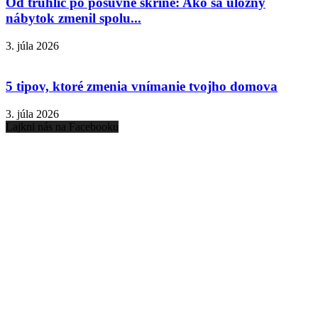
Od truhlíc po posuvné skrine: Ako sa úložný
nábytok zmenil spolu...
3. júla 2026
5 tipov, ktoré zmenia vnímanie tvojho domova
3. júla 2026
Lajkni nás na Facebooku