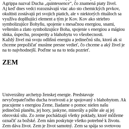
Agrippa nazval Ducha „quintessence“, čo znamená piaty živel.
Aj keď dnes vedci rozoznávajú viac ako sto chemických prvkov,
okultisti zostávajú pri svojich piatich, ale v niektorých rituáloch sa
využíva doplňujúci element a tým je Kov. Kov ako striebro
symbolizujúce Bohyňu, spojenie s mesačnou energiou, snami,
veštením a zlato symbolizujúce Boha, spojenie s energiou a mágiou
slnka, úspechu, prosperity a blahobytu vo všeobecnosti.
Každý živel má svoju odlišnú energiu a jedinečnú silu, ktorú ak si
chceme prepožičať musíme presne vedieť, čo chceme a aký živel je
na to najvhodnejší. Poďme sa na to teda pozrieť.
ZEM
Univerzálny archetyp ženskej energie. Predstavuje
nevyčerpateľného ducha tvorivosti a je spojovaný s blahobytom. Ak
pracujeme s energiou Zeme, žiadame o pomoc nielen našu
jedinečnú planétu, jej hory, jaskyne, minerály a púšte ale aj jej
obrovskú silu. Zo zeme pochádzajú všetky poklady, ktoré môžeme
označiť za božské. Zem nám poskytuje všetko potrebné k životu.
Zem dáva život. Zem je život samotný. Zem sa spája so svetovou