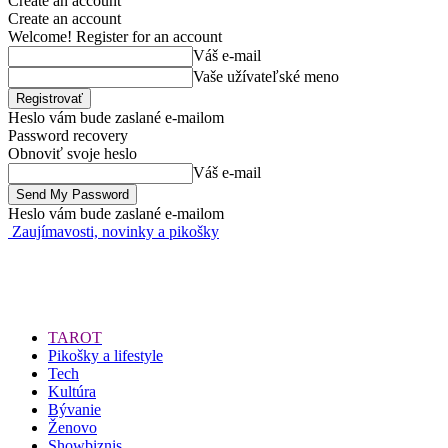
Create an account
Create an account
Welcome! Register for an account
Váš e-mail
Vaše užívateľské meno
Heslo vám bude zaslané e-mailom
Password recovery
Obnoviť svoje heslo
Váš e-mail
Heslo vám bude zaslané e-mailom
Zaujímavosti, novinky a pikošky
TAROT
Pikošky a lifestyle
Tech
Kultúra
Bývanie
Ženovo
Showbiznis