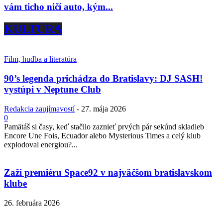
vám ticho ničí auto, kým...
KULTÚRA
Film, hudba a literatúra
90’s legenda prichádza do Bratislavy: DJ SASH!
vystúpi v Neptune Club
Redakcia zaujímavostí
-
27. mája 2026
0
Pamätáš si časy, keď stačilo zaznieť prvých pár sekúnd skladieb
Encore Une Fois, Ecuador alebo Mysterious Times a celý klub
explodoval energiou?...
Zaži premiéru Space92 v najväčšom bratislavskom
klube
26. februára 2026