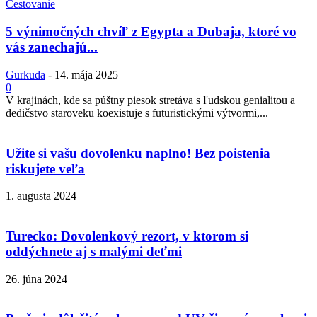
Cestovanie
5 výnimočných chvíľ z Egypta a Dubaja, ktoré vo
vás zanechajú...
Gurkuda
-
14. mája 2025
0
V krajinách, kde sa púštny piesok stretáva s ľudskou genialitou a
dedičstvo staroveku koexistuje s futuristickými výtvormi,...
Užite si vašu dovolenku naplno! Bez poistenia
riskujete veľa
1. augusta 2024
Turecko: Dovolenkový rezort, v ktorom si
oddýchnete aj s malými deťmi
26. júna 2024