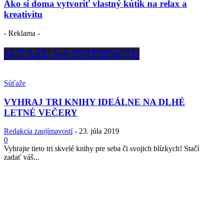
Ako si doma vytvoriť vlastný kútik na relax a
kreativitu
- Reklama -
SÚŤAŽE NA INTERNETE
Súťaže
VYHRAJ TRI KNIHY IDEÁLNE NA DLHÉ
LETNÉ VEČERY
Redakcia zaujímavostí
-
23. júla 2019
0
Vyhrajte tieto tri skvelé knihy pre seba či svojich blízkych! Stačí
zadať váš...