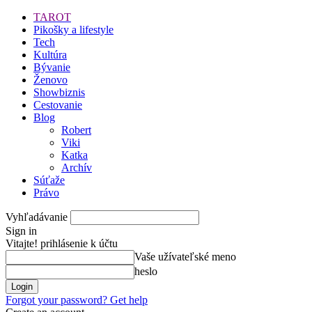
TAROT
Pikošky a lifestyle
Tech
Kultúra
Bývanie
Ženovo
Showbiznis
Cestovanie
Blog
Robert
Viki
Katka
Archív
Súťaže
Právo
Vyhľadávanie
Sign in
Vitajte! prihlásenie k účtu
Vaše užívateľské meno
heslo
Forgot your password? Get help