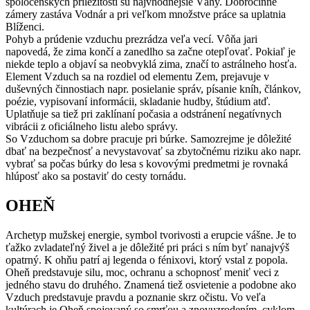
spoločenských príležitostí sú najvhodnejšie Váhy. Dobročinné
zámery zastáva Vodnár a pri veľkom množstve práce sa uplatnia
Blíženci.
Pohyb a prúdenie vzduchu prezrádza veľa vecí. Vôňa jari
napovedá, že zima končí a zanedlho sa začne otepľovať. Pokiaľ je
niekde teplo a objaví sa neobvyklá zima, značí to astrálneho hosťa.
Element Vzduch sa na rozdiel od elementu Zem, prejavuje v
duševných činnostiach napr. posielanie správ, písanie kníh, článkov,
poézie, vypisovaní informácii, skladanie hudby, štúdium atď.
Uplatňuje sa tiež pri zaklínaní počasia a odstránení negatívnych
vibrácii z oficiálneho listu alebo správy.
So Vzduchom sa dobre pracuje pri búrke. Samozrejme je dôležité
dbať na bezpečnosť a nevystavovať sa zbytočnému riziku ako napr.
vybrať sa počas búrky do lesa s kovovými predmetmi je rovnaká
hlúposť ako sa postaviť do cesty tornádu.
OHEŇ
Archetyp mužskej energie, symbol tvorivosti a erupcie vášne. Je to
ťažko zvladateľný živel a je dôležité pri práci s ním byť nanajvýš
opatrný. K ohňu patrí aj legenda o fénixovi, ktorý vstal z popola.
Oheň predstavuje silu, moc, ochranu a schopnosť meniť veci z
jedného stavu do druhého. Znamená tiež osvietenie a podobne ako
Vzduch predstavuje pravdu a poznanie skrz očistu. Vo veľa
kultúrach je Oheň spojovaný so smrťou a znovuzrodením, cyklom