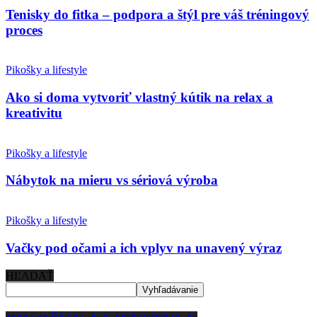
Tenisky do fitka – podpora a štýl pre váš tréningový
proces
Pikošky a lifestyle
Ako si doma vytvoriť vlastný kútik na relax a
kreativitu
Pikošky a lifestyle
Nábytok na mieru vs sériová výroba
Pikošky a lifestyle
Vačky pod očami a ich vplyv na unavený výraz
HĽADAŤ