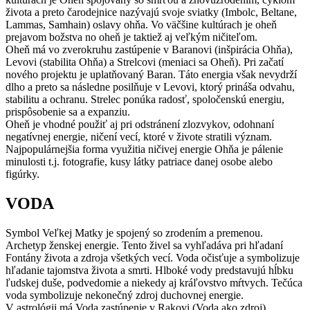
života a preto čarodejnice nazývajú svoje sviatky (Imbolc, Beltane,
Lammas, Samhain) oslavy ohňa. Vo väčšine kultúrach je oheň
prejavom božstva no oheň je taktiež aj veľkým ničiteľom.
Oheň má vo zverokruhu zastúpenie v Baranovi (inšpirácia Ohňa),
Levovi (stabilita Ohňa) a Strelcovi (meniaci sa Oheň). Pri začatí
nového projektu je uplatňovaný Baran. Táto energia však nevydrží
dlho a preto sa následne posilňuje v Levovi, ktorý prináša odvahu,
stabilitu a ochranu. Strelec ponúka radosť, spoločenskú energiu,
prispôsobenie sa a expanziu.
Oheň je vhodné použiť aj pri odstránení zlozvykov, odohnaní
negatívnej energie, ničení vecí, ktoré v živote stratili význam.
Najpopulárnejšia forma využitia ničivej energie Ohňa je pálenie
minulosti t.j. fotografie, kusy látky patriace danej osobe alebo
figúrky.
VODA
Symbol Veľkej Matky je spojený so zrodením a premenou.
Archetyp ženskej energie. Tento živel sa vyhľadáva pri hľadaní
Fontány života a zdroja všetkých vecí. Voda očisťuje a symbolizuje
hľadanie tajomstva života a smrti. Hlboké vody predstavujú hĺbku
ľudskej duše, podvedomie a niekedy aj kráľovstvo mŕtvych. Tečúca
voda symbolizuje nekonečný zdroj duchovnej energie.
V astrológii má Voda zastúpenie v Rakovi (Voda ako zdroj),