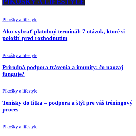
PIKOŠKY A LIFESTYLE
Pikošky a lifestyle
Ako vybrať platobný terminál: 7 otázok, ktoré si
položiť pred rozhodnutím
Pikošky a lifestyle
Prírodná podpora trávenia a imunity: čo naozaj
funguje?
Pikošky a lifestyle
Tenisky do fitka – podpora a štýl pre váš tréningový
proces
Pikošky a lifestyle