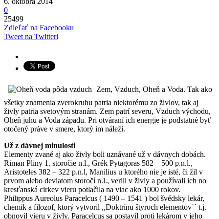
6. októbra 2014
0
25499
Zdieľať na Facebooku
Tweet na Twitteri
Zem, Vzduch, Oheň a Voda. Tak ako
všetky znamenia zverokruhu patria niektorému zo živlov, tak aj
živly patria svetovým stranám. Zem patrí severu, Vzduch východu,
Oheň juhu a Voda západu. Pri otváraní ich energie je podstatné byť
otočený práve v smere, ktorý im náleží.
Už z dávnej minulosti
Elementy zvané aj ako živly boli uznávané už v dávnych dobách.
Riman Pliny 1. storočie n.l., Grék Pytagoras 582 – 500 p.n.l.,
Aristoteles 382 – 322 p.n.l, Manilius u ktorého nie je isté, či žil v
prvom alebo deviatom storočí n.l., verili v živly a používali ich no
kresťanská cirkev vieru potlačila na viac ako 1000 rokov.
Philippus Aureolus Paracelcus ( 1490 – 1541 ) bol švédsky lekár,
chemik a filozof, ktorý vytvoril ,,Doktrínu štyroch elementov´´ t.j.
obnovil vieru v živly. Paracelcus sa postavil proti lekárom v jeho