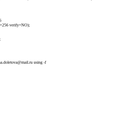
6
256 verify=NO);
;
na.doletova@mail.ru using -f