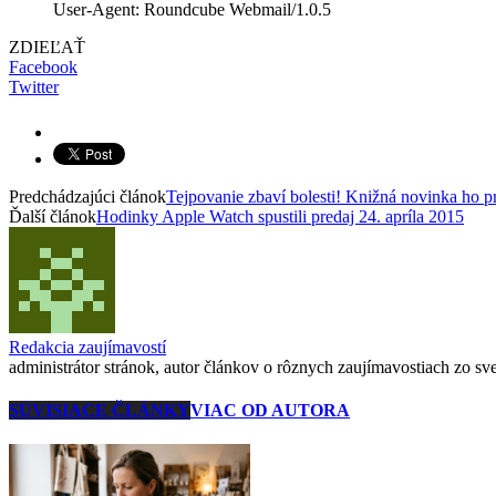
User-Agent: Roundcube Webmail/1.0.5
ZDIEĽAŤ
Facebook
Twitter
Predchádzajúci článok
Tejpovanie zbaví bolesti! Knižná novinka ho pr
Ďalší článok
Hodinky Apple Watch spustili predaj 24. apríla 2015
Redakcia zaujímavostí
administrátor stránok, autor článkov o rôznych zaujímavostiach zo svet
SÚVISIACE ČLÁNKY
VIAC OD AUTORA