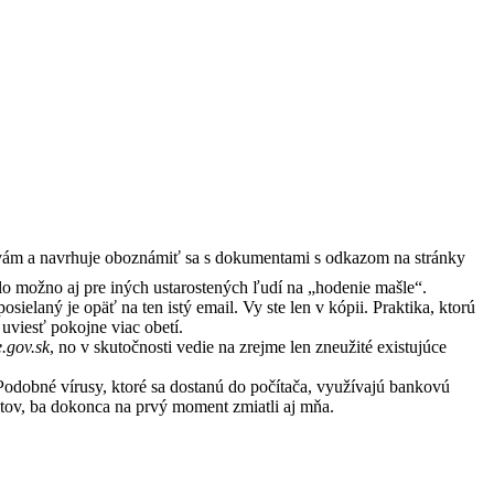
i vám a navrhuje oboznámiť sa s dokumentami s odkazom na stránky
olo možno aj pre iných ustarostených ľudí na „hodenie mašle“.
ielaný je opäť na ten istý email. Vy ste len v kópii. Praktika, ktorú
viesť pokojne viac obetí.
e.gov.sk
, no v skutočnosti vedie na zrejme len zneužité existujúce
Podobné vírusy, ktoré sa dostanú do počítača, využívajú bankovú
átov, ba dokonca na prvý moment zmiatli aj mňa.