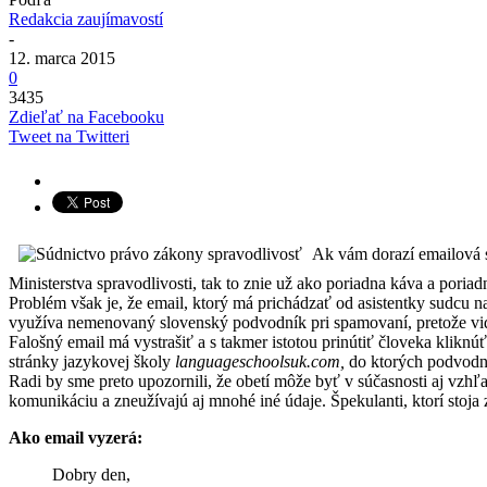
Redakcia zaujímavostí
-
12. marca 2015
0
3435
Zdieľať na Facebooku
Tweet na Twitteri
Ak vám dorazí emailová s
Ministerstva spravodlivosti, tak to znie už ako poriadna káva a poria
Problém však je, že email, ktorý má prichádzať od asistentky sudcu na 
využíva nemenovaný slovenský podvodník pri spamovaní, pretože vid
Falošný email má vystrašiť a s takmer istotou prinútiť človeka klikn
stránky jazykovej školy
languageschoolsuk.com,
do ktorých podvodní
Radi by sme preto upozornili, že obetí môže byť v súčasnosti aj vzh
komunikáciu a zneužívajú aj mnohé iné údaje. Špekulanti, ktorí sto
Ako email vyzerá:
Dobry den,