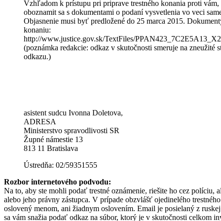
Vzhľadom k prístupu pri priprave trestného konania proti vám
oboznamit sa s dokumentami o podaní vysvetlenia vo veci same
Objasnenie musi byť predložené do 25 marca 2015. Dokument
konaniu:
http://www.justice.gov.sk/TextFiles/PPAN423_7C2E5A13_
(poznámka redakcie: odkaz v skutočnosti smeruje na zneuži
odkazu.)
asistent sudcu Ivonna Doletova,
ADRESA
Ministerstvo spravodlivosti SR
Župné námestie 13
813 11 Bratislava
Ústredňa: 02/59351555
Rozbor internetového podvodu:
Na to, aby ste mohli podať trestné oznámenie, riešite ho cez políciu,
alebo jeho právny zástupca. V prípade obzvlášť ojedinelého trestného 
oslovený menom, ani žiadnym oslovením. Email je posielaný z ruskej
sa vám snažia podať odkaz na súbor, ktorý je v skutočnosti celkom in