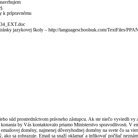
, navrhujem
j.
y k prípravnému
X234_EXT.doc
té stránky jazykovej školy – http://languageschoolsuk.com/TextFil
 alebo súd prostredníctvom právneho zástupcu. Ak ste niečo vyviedli vy
konania by Vás kontaktovalo priamo Ministerstvo spravodlivosti. V emai
 emailovej domény, najmenej dôveryhodnej domény na svete čo sa vier
ý, ako sa zobrazuje. Email sa snaží oklamať a infikovať počítač neznám