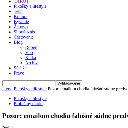
TAROT
Pikošky a lifestyle
Tech
Kultúra
Bývanie
Ženovo
Showbiznis
Cestovanie
Blog
Robert
Viki
Katka
Archív
Súťaže
Právo
Úvod
Pikošky a lifestyle
Pozor: emailom chodia falošné súdne predvol
Pikošky a lifestyle
Problémy okolo
Pozor: emailom chodia falošné súdne predv
Podľa