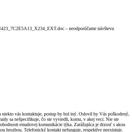
es/PPAN423_7C2E5A13_X234_EXT.doc – neodporúčame návštevu
 a niekto vás kontaktuje, postup by bol iný. Oslovil by Vás poškodený,
ly sa nešpecifikuje, čo ste vyviedli, komu, v akej veci. Nie ste
ohodnosti emailovej komunikácie týka. Zarážajúca je drzosť s akou
ou hrozbou. Telefonický kontakt nefunguje, respektíve neexistuje.