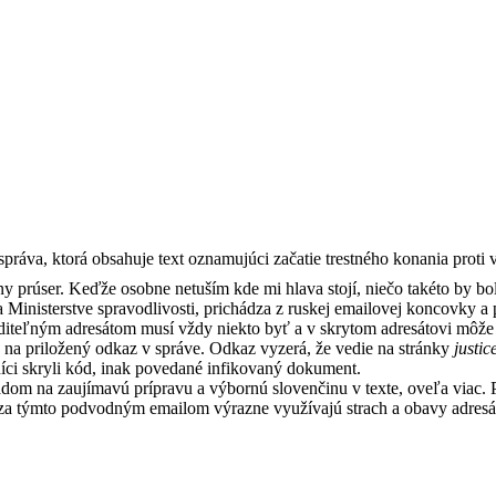
práva, ktorá obsahuje text oznamujúci začatie trestného konania prot
dny prúser. Keďže osobne netuším kde mi hlava stojí, niečo takéto by b
Ministerstve spravodlivosti, prichádza z ruskej emailovej koncovky a pos
iteľným adresátom musí vždy niekto byť a v skrytom adresátovi môže u
úť na priložený odkaz v správe. Odkaz vyzerá, že vedie na stránky
justic
ci skryli kód, inak povedané infikovaný dokument.
ľadom na zaujímavú prípravu a výbornú slovenčinu v texte, oveľa viac. 
ja za týmto podvodným emailom výrazne využívajú strach a obavy adres