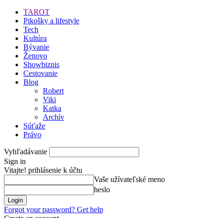
TAROT
Pikošky a lifestyle
Tech
Kultúra
Bývanie
Ženovo
Showbiznis
Cestovanie
Blog
Robert
Viki
Katka
Archív
Súťaže
Právo
Vyhľadávanie
Sign in
Vitajte! prihlásenie k účtu
Vaše užívateľské meno
heslo
Forgot your password? Get help