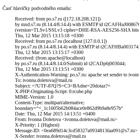
Časť hlavičky podvodného emailu:
Received: from po.s7.ru ([172.18.208.121])
by mxd.s7.ru (8.14.4/8.14.4) with ESMTP id t2CAFHaJ00867
(version=TLSv1/SSLv3 cipher=DHE-RSA-AES256-SHA bits=
Thu, 12 Mar 2015 13:15:18 +0300
Received: from po.s7.ru (localhost [127.0.0.1])
by po.s7.ru (8.14.4/8.14.4) with ESMTP id t2CAFHBa003174
Thu, 12 Mar 2015 13:15:17 +0300
Received: (from apache@localhost)
by po.s7.ru (8.14.4/8.14.0/Submit) id t2CADp6j003044;
Thu, 12 Mar 2015 13:13:51 +0300
X-Authentication-Warning: po.s7.ru: apache set sender to ivon
To: ivonna.doletova@mail.ru
Subject: =?UTF-8?Q?S=C3=BAdne=20dotaz?=
X-PHP-Originating-Script: 0:rcube.php
MIME-Version: 1.0
Content-Type: multipart/alternative;
boundary=“=_1c1605b62b084ace0e862d9b9a8e957b“
Date: Thu, 12 Mar 2015 14:13:51 +0400
From: Ivonna Doletova <ivonna.doletova@mail.ru>
X-Priority: 1 (Highest)
Message-ID: <0ea689d14c3cd58327a0934813faa091@s7.ru>
X-Sender: ivonna.doletova@mail.ru