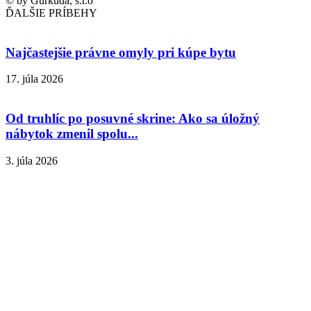
© by Gurkuda, s.r.o
ĎALŠIE PRÍBEHY
Najčastejšie právne omyly pri kúpe bytu
17. júla 2026
Od truhlíc po posuvné skrine: Ako sa úložný
nábytok zmenil spolu...
3. júla 2026