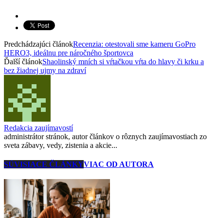
Predchádzajúci článok
Recenzia: otestovali sme kameru GoPro
HERO3, ideálnu pre náročného športovca
Ďalší článok
Shaolinský mních si vŕtačkou vŕta do hlavy či krku a
bez žiadnej ujmy na zdraví
Redakcia zaujímavostí
administrátor stránok, autor článkov o rôznych zaujímavostiach zo
sveta zábavy, vedy, zistenia a akcie...
SÚVISIACE ČLÁNKY
VIAC OD AUTORA