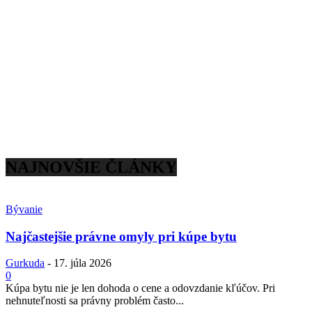
NAJNOVŠIE ČLÁNKY
Bývanie
Najčastejšie právne omyly pri kúpe bytu
Gurkuda
-
17. júla 2026
0
Kúpa bytu nie je len dohoda o cene a odovzdanie kľúčov. Pri
nehnuteľnosti sa právny problém často...