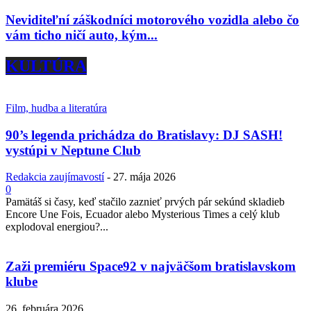
Neviditeľní záškodníci motorového vozidla alebo čo
vám ticho ničí auto, kým...
KULTÚRA
Film, hudba a literatúra
90’s legenda prichádza do Bratislavy: DJ SASH!
vystúpi v Neptune Club
Redakcia zaujímavostí
-
27. mája 2026
0
Pamätáš si časy, keď stačilo zaznieť prvých pár sekúnd skladieb
Encore Une Fois, Ecuador alebo Mysterious Times a celý klub
explodoval energiou?...
Zaži premiéru Space92 v najväčšom bratislavskom
klube
26. februára 2026