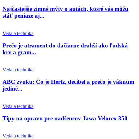
Najčastejšie zimné mýty o autách, ktoré vás môžu
stáť peniaze aj...
Veda a technika
Prečo je atrament do tlačiarne drahší ako ľudská
krv a gram...
Veda a technika
ABC zvuku: Čo je Hertz, decibel a prečo je vákuum
jediné...
Veda a technika
Tipy na opravu pre nadšencov Jawa Velorex 350
Veda a technika