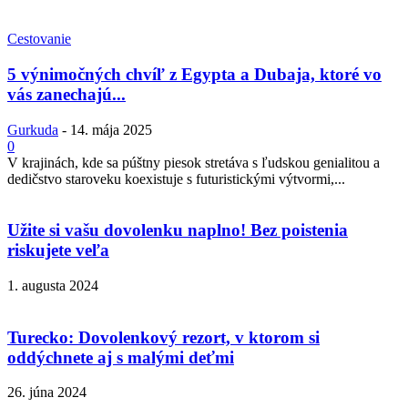
Cestovanie
5 výnimočných chvíľ z Egypta a Dubaja, ktoré vo
vás zanechajú...
Gurkuda
-
14. mája 2025
0
V krajinách, kde sa púštny piesok stretáva s ľudskou genialitou a
dedičstvo staroveku koexistuje s futuristickými výtvormi,...
Užite si vašu dovolenku naplno! Bez poistenia
riskujete veľa
1. augusta 2024
Turecko: Dovolenkový rezort, v ktorom si
oddýchnete aj s malými deťmi
26. júna 2024