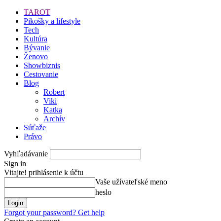
TAROT
Pikošky a lifestyle
Tech
Kultúra
Bývanie
Ženovo
Showbiznis
Cestovanie
Blog
Robert
Viki
Katka
Archív
Súťaže
Právo
Vyhľadávanie
Sign in
Vitajte! prihlásenie k účtu
Vaše užívateľské meno
heslo
Forgot your password? Get help