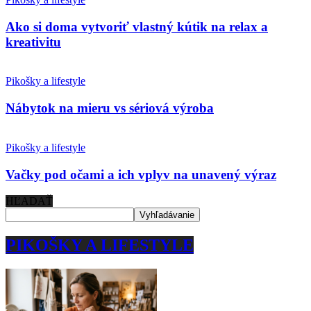
Ako si doma vytvoriť vlastný kútik na relax a
kreativitu
Pikošky a lifestyle
Nábytok na mieru vs sériová výroba
Pikošky a lifestyle
Vačky pod očami a ich vplyv na unavený výraz
HĽADAŤ
PIKOŠKY A LIFESTYLE