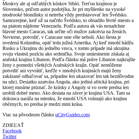
Moskvy ale aj odľahlých kúskov Sibíri. Treťou krajinou je
Slovensko, pričom autor podotýka, že pri myšlienke na vysoké
modrooké blondínky si netreba vždy predstavovať len Švédsko.
Samozrejme, keď už sa načrtlo Švédsko, to obsadilo štvrté miesto a
na piatom nájdeme Venezuelu. Podľa autora ak vás nenadchne
hlavné mesto Caracas, tak určite oči mužov zakotvia na ženách.
Nevieme, potvrdiť, v Caracase sme ešte neboli. Ako šiesta je
uvedená Kolumbia, opäť teda južná Amerika. Aj keď mnohí hádžu
Rusko a Ukrajinu do jedného vreca, v tomto prípade má ukrajina
svoju vlastnú pozíciu ako sedmička. Svoje umiestnenie získala aj
arabská krajina Libanon. Podľa článku má práve Libanon najkrajšie
ženy z pomedzi všetkých Arabských krajín. Opäť nemôžeme
potvrdiť ani vyvrátiť, keďže v mnohých krajinách majú ženy
zakázané odhaľovať sa, prípadne len ukazovať len tak bezdôvodne
na ulici. Desiatku uzatvára Angola, ako jediná africká krajina, pri
ktorej musíme priznať, že krásky z Angoly si vo svete predsa len
urobili dobré meno. Ako desiata na záver je krajina USA. Tam sa
dokonca naráža na mienku, že mnohí USA vnímajú ako krajinu
obéznych, no predsa je medzi nimi krása.
Viac na pôvodnom článku
uCityGuides.com
ZDIEĽAŤ
Facebook
Twitter