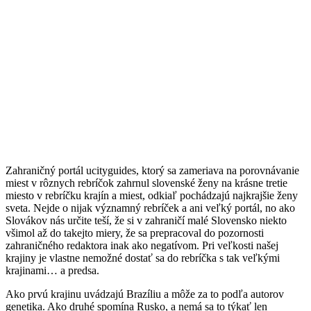
Zahraničný portál ucityguides, ktorý sa zameriava na porovnávanie
miest v rôznych rebríčok zahrnul slovenské ženy na krásne tretie
miesto v rebríčku krajín a miest, odkiaľ pochádzajú najkrajšie ženy
sveta. Nejde o nijak významný rebríček a ani veľký portál, no ako
Slovákov nás určite teší, že si v zahraničí malé Slovensko niekto
všimol až do takejto miery, že sa prepracoval do pozornosti
zahraničného redaktora inak ako negatívom. Pri veľkosti našej
krajiny je vlastne nemožné dostať sa do rebríčka s tak veľkými
krajinami… a predsa.
Ako prvú krajinu uvádzajú Brazíliu a môže za to podľa autorov
genetika. Ako druhé spomína Rusko, a nemá sa to týkať len