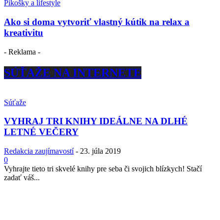
Pikošky a lifestyle
Ako si doma vytvoriť vlastný kútik na relax a
kreativitu
- Reklama -
SÚŤAŽE NA INTERNETE
Súťaže
VYHRAJ TRI KNIHY IDEÁLNE NA DLHÉ
LETNÉ VEČERY
Redakcia zaujímavostí
-
23. júla 2019
0
Vyhrajte tieto tri skvelé knihy pre seba či svojich blízkych! Stačí
zadať váš...