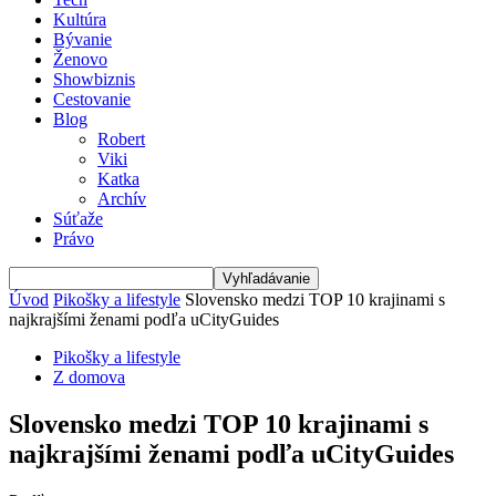
Kultúra
Bývanie
Ženovo
Showbiznis
Cestovanie
Blog
Robert
Viki
Katka
Archív
Súťaže
Právo
Úvod
Pikošky a lifestyle
Slovensko medzi TOP 10 krajinami s
najkrajšími ženami podľa uCityGuides
Pikošky a lifestyle
Z domova
Slovensko medzi TOP 10 krajinami s
najkrajšími ženami podľa uCityGuides