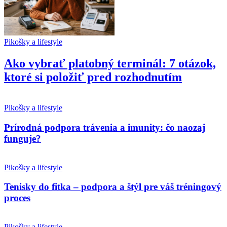
Pikošky a lifestyle
Ako vybrať platobný terminál: 7 otázok,
ktoré si položiť pred rozhodnutím
Pikošky a lifestyle
Prírodná podpora trávenia a imunity: čo naozaj
funguje?
Pikošky a lifestyle
Tenisky do fitka – podpora a štýl pre váš tréningový
proces
Pikošky a lifestyle