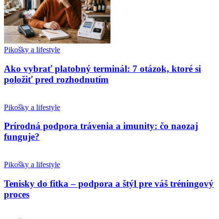
Pikošky a lifestyle
Ako vybrať platobný terminál: 7 otázok, ktoré si
položiť pred rozhodnutím
Pikošky a lifestyle
Prírodná podpora trávenia a imunity: čo naozaj
funguje?
Pikošky a lifestyle
Tenisky do fitka – podpora a štýl pre váš tréningový
proces