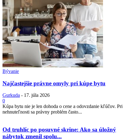
Bývanie
Najčastejšie právne omyly pri kúpe bytu
Gurkuda
-
17. júla 2026
0
Kúpa bytu nie je len dohoda o cene a odovzdanie kľúčov. Pri
nehnuteľnosti sa právny problém často...
Od truhlíc po posuvné skrine: Ako sa úložný
nábytok zmenil spolu...