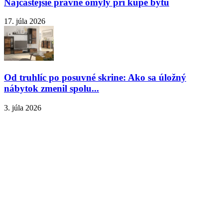
Najčastejšie právne omyly pri kúpe bytu
17. júla 2026
Od truhlíc po posuvné skrine: Ako sa úložný
nábytok zmenil spolu...
3. júla 2026