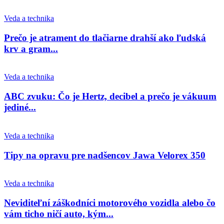
Veda a technika
Prečo je atrament do tlačiarne drahší ako ľudská
krv a gram...
Veda a technika
ABC zvuku: Čo je Hertz, decibel a prečo je vákuum
jediné...
Veda a technika
Tipy na opravu pre nadšencov Jawa Velorex 350
Veda a technika
Neviditeľní záškodníci motorového vozidla alebo čo
vám ticho ničí auto, kým...