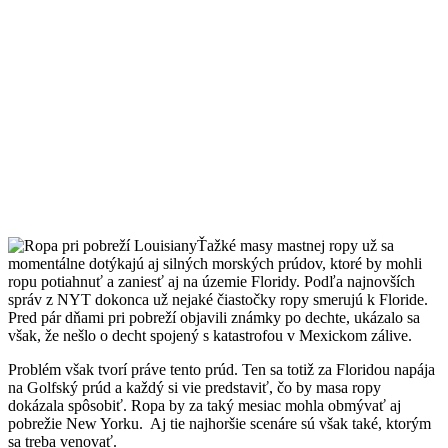
Ťažké masy mastnej ropy už sa
momentálne dotýkajú aj silných morských prúdov, ktoré by mohli
ropu potiahnuť a zaniesť aj na územie Floridy. Podľa najnovších
správ z NYT dokonca už nejaké čiastočky ropy smerujú k Floride.
Pred pár dňami pri pobreží objavili známky po dechte, ukázalo sa
však, že nešlo o decht spojený s katastrofou v Mexickom zálive.
Problém však tvorí práve tento prúd. Ten sa totiž za Floridou napája
na Golfský prúd a každý si vie predstaviť, čo by masa ropy
dokázala spôsobiť. Ropa by za taký mesiac mohla obmývať aj
pobrežie New Yorku. Aj tie najhoršie scenáre sú však také, ktorým
sa treba venovať.