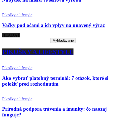
Pikošky a lifestyle
Vačky pod očami a ich vplyv na unavený výraz
HĽADAŤ
PIKOŠKY A LIFESTYLE
Pikošky a lifestyle
Ako vybrať platobný terminál: 7 otázok, ktoré si
položiť pred rozhodnutím
Pikošky a lifestyle
Prírodná podpora trávenia a imunity: čo naozaj
funguje?