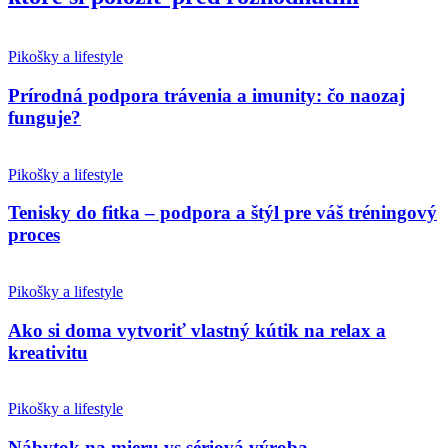
Pikošky a lifestyle
Prírodná podpora trávenia a imunity: čo naozaj
funguje?
Pikošky a lifestyle
Tenisky do fitka – podpora a štýl pre váš tréningový
proces
Pikošky a lifestyle
Ako si doma vytvoriť vlastný kútik na relax a
kreativitu
Pikošky a lifestyle
Nábytok na mieru vs sériová výroba