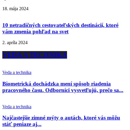
18. mája 2024
10 netradičných cestovateľských destinácií, ktoré
vám zmenia pohľad na svet
2. apríla 2024
VEDA A TECHNIKA
Veda a technika
Biometrická dochádzka mení spôsob riadenia
pracovného času. Odborníci vysvetľujú, prečo sa...
Veda a technika
Najčastejšie zimné mýty o autách, ktoré vás môžu
stáť peniaze aj...