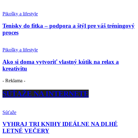
Pikošky a lifestyle
Tenisky do fitka – podpora a štýl pre váš tréningový
proces
Pikošky a lifestyle
Ako si doma vytvoriť vlastný kútik na relax a
kreativitu
- Reklama -
SÚŤAŽE NA INTERNETE
Súťaže
VYHRAJ TRI KNIHY IDEÁLNE NA DLHÉ
LETNÉ VEČERY