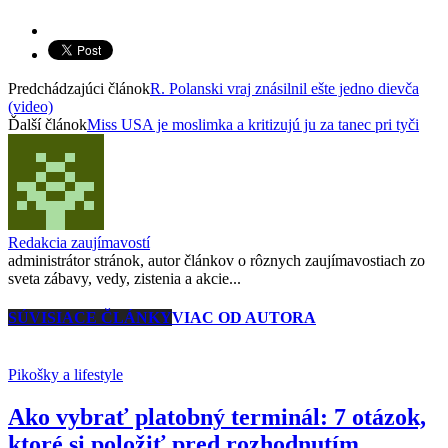
Predchádzajúci článok
R. Polanski vraj znásilnil ešte jedno dievča
(video)
Ďalší článok
Miss USA je moslimka a kritizujú ju za tanec pri tyči
Redakcia zaujímavostí
administrátor stránok, autor článkov o rôznych zaujímavostiach zo
sveta zábavy, vedy, zistenia a akcie...
SÚVISIACE ČLÁNKY
VIAC OD AUTORA
Pikošky a lifestyle
Ako vybrať platobný terminál: 7 otázok,
ktoré si položiť pred rozhodnutím