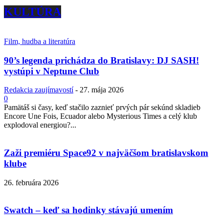
KULTÚRA
Film, hudba a literatúra
90’s legenda prichádza do Bratislavy: DJ SASH!
vystúpi v Neptune Club
Redakcia zaujímavostí
-
27. mája 2026
0
Pamätáš si časy, keď stačilo zaznieť prvých pár sekúnd skladieb
Encore Une Fois, Ecuador alebo Mysterious Times a celý klub
explodoval energiou?...
Zaži premiéru Space92 v najväčšom bratislavskom
klube
26. februára 2026
Swatch – keď sa hodinky stávajú umením