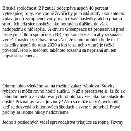
Britská spoločnosť BP zatiaľ odčerpáva aspoň 40 percent
vytekajúcej ropy. Pre vodné živočíchy je to istá smrť, akonáhle raz
vplávajú do zaropnenej vody, majú trvalé následky, alebo priamo
smrť. Ich telá síce poslúžia ako potravina ďalším, tie však
nedopadnú o nič lepšie. Aktivisti Greenpeace už protestovali pred
britským sídlom spoločnosti BP, aby konala viac, a aby sa snažila
vyriešiť následky. Obávam sa však, že tento problém bude mať
následky aspoň do roku 2020 a kto je za neho vinný je ťažké
povedať, lebo k niečomu takéhoto rozsahu sa neprizná ani ten
najväčší šialenec.
Okrem tohto všetkého sa má rozšíriť zákaz rybolovu. Stovky
rybárov si môžu rovno hodiť slučku. Nuž a predstavte si, že čo ak
náhodou niekto z evakuovaných robotníkov vie, ako ku katastrofe
došlo? Priznal by sa ak je vinný? Ako sa môže taký človek cítiť,
keď sa dozvedá o biliónových škodách a svete v pohybe? Pravé
príčiny sa istotne nikdy nedozvieme.
Jedno z posledných videí spravodajstva týkajúce sa ropnej škvrny: