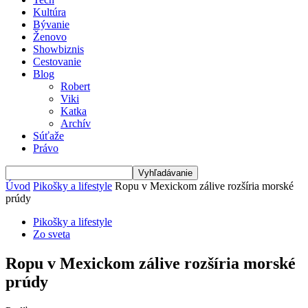
Kultúra
Bývanie
Ženovo
Showbiznis
Cestovanie
Blog
Robert
Viki
Katka
Archív
Súťaže
Právo
Úvod
Pikošky a lifestyle
Ropu v Mexickom zálive rozšíria morské
prúdy
Pikošky a lifestyle
Zo sveta
Ropu v Mexickom zálive rozšíria morské
prúdy