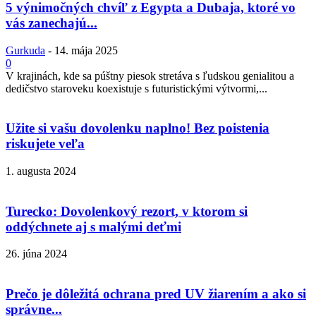
5 výnimočných chvíľ z Egypta a Dubaja, ktoré vo
vás zanechajú...
Gurkuda
-
14. mája 2025
0
V krajinách, kde sa púštny piesok stretáva s ľudskou genialitou a
dedičstvo staroveku koexistuje s futuristickými výtvormi,...
Užite si vašu dovolenku naplno! Bez poistenia
riskujete veľa
1. augusta 2024
Turecko: Dovolenkový rezort, v ktorom si
oddýchnete aj s malými deťmi
26. júna 2024
Prečo je dôležitá ochrana pred UV žiarením a ako si
správne...