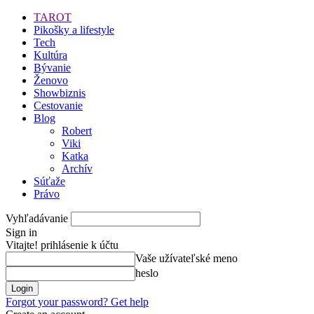
TAROT
Pikošky a lifestyle
Tech
Kultúra
Bývanie
Ženovo
Showbiznis
Cestovanie
Blog
Robert
Viki
Katka
Archív
Súťaže
Právo
Vyhľadávanie
Sign in
Vitajte! prihlásenie k účtu
Vaše užívateľské meno
heslo
Forgot your password? Get help