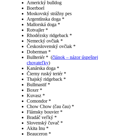
Americký bulldog
Boerboel
Moskovský strážny pes
Argentínska doga *
Mallorská doga *
Rotvajler *
Rhodézsky ridgeback *
Nemecký ovčiak *
Československý ovčiak *
Doberman *
Bullteriér * (
článok – názor úspešnej
chovateľky
)
Kanárska doga *
Čierny ruský teriér *
Thajský ridgeback *
Bullmastif *
Boxer *
Kuvasz *
Comondor *
Chow Chow (čau čau) *
Flámsky bouvier *
Bradáč veľký *
Slovenský čuvač *
Akita Inu *
Beauceron *