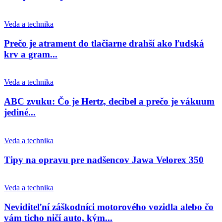
Veda a technika
Prečo je atrament do tlačiarne drahší ako ľudská
krv a gram...
Veda a technika
ABC zvuku: Čo je Hertz, decibel a prečo je vákuum
jediné...
Veda a technika
Tipy na opravu pre nadšencov Jawa Velorex 350
Veda a technika
Neviditeľní záškodníci motorového vozidla alebo čo
vám ticho ničí auto, kým...