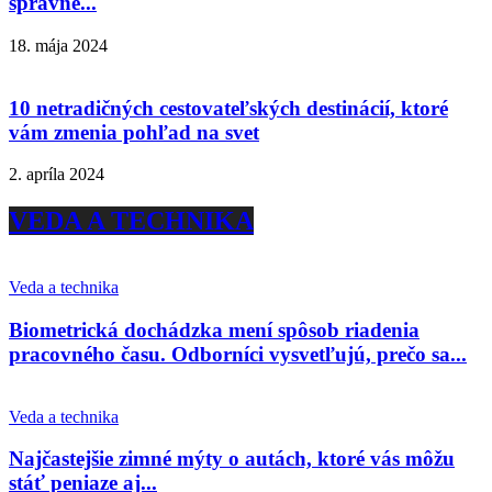
správne...
18. mája 2024
10 netradičných cestovateľských destinácií, ktoré
vám zmenia pohľad na svet
2. apríla 2024
VEDA A TECHNIKA
Veda a technika
Biometrická dochádzka mení spôsob riadenia
pracovného času. Odborníci vysvetľujú, prečo sa...
Veda a technika
Najčastejšie zimné mýty o autách, ktoré vás môžu
stáť peniaze aj...