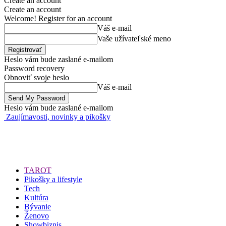
Create an account
Create an account
Welcome! Register for an account
Váš e-mail
Vaše užívateľské meno
Heslo vám bude zaslané e-mailom
Password recovery
Obnoviť svoje heslo
Váš e-mail
Heslo vám bude zaslané e-mailom
Zaujímavosti, novinky a pikošky
TAROT
Pikošky a lifestyle
Tech
Kultúra
Bývanie
Ženovo
Showbiznis