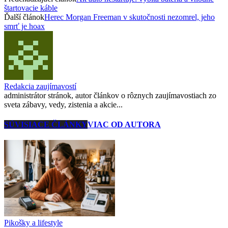
štartovacie káble
Ďalší článok
Herec Morgan Freeman v skutočnosti nezomrel, jeho
smrť je hoax
Redakcia zaujímavostí
administrátor stránok, autor článkov o rôznych zaujímavostiach zo
sveta zábavy, vedy, zistenia a akcie...
SÚVISIACE ČLÁNKY
VIAC OD AUTORA
Pikošky a lifestyle