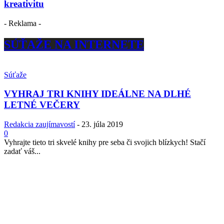
kreativitu
- Reklama -
SÚŤAŽE NA INTERNETE
Súťaže
VYHRAJ TRI KNIHY IDEÁLNE NA DLHÉ
LETNÉ VEČERY
Redakcia zaujímavostí
-
23. júla 2019
0
Vyhrajte tieto tri skvelé knihy pre seba či svojich blízkych! Stačí
zadať váš...