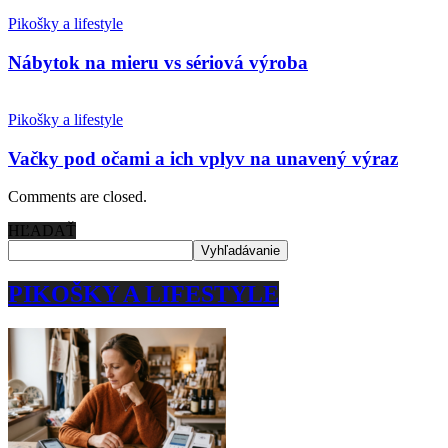
Pikošky a lifestyle
Nábytok na mieru vs sériová výroba
Pikošky a lifestyle
Vačky pod očami a ich vplyv na unavený výraz
Comments are closed.
HĽADAŤ
PIKOŠKY A LIFESTYLE