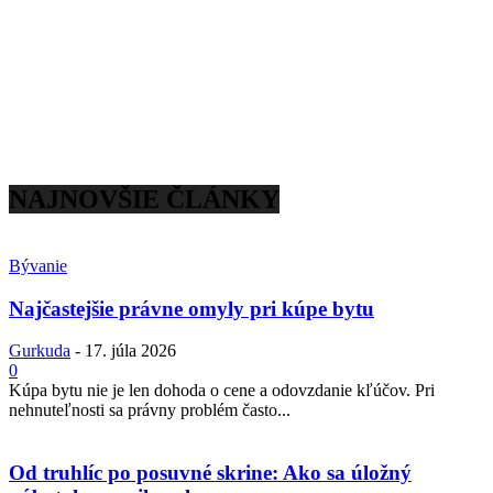
NAJNOVŠIE ČLÁNKY
Bývanie
Najčastejšie právne omyly pri kúpe bytu
Gurkuda
-
17. júla 2026
0
Kúpa bytu nie je len dohoda o cene a odovzdanie kľúčov. Pri
nehnuteľnosti sa právny problém často...
Od truhlíc po posuvné skrine: Ako sa úložný