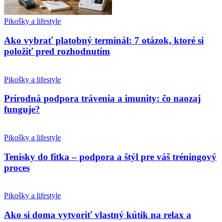
Pikošky a lifestyle
Ako vybrať platobný terminál: 7 otázok, ktoré si
položiť pred rozhodnutím
Pikošky a lifestyle
Prírodná podpora trávenia a imunity: čo naozaj
funguje?
Pikošky a lifestyle
Tenisky do fitka – podpora a štýl pre váš tréningový
proces
Pikošky a lifestyle
Ako si doma vytvoriť vlastný kútik na relax a