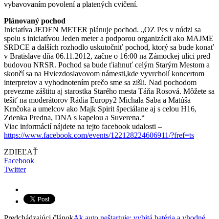
vybavovaním povolení a platených cvičení.
Plánovaný pochod
Iniciatíva JEDEN METER plánuje pochod. „OZ Pes v núdzi sa
spolu s iniciatívou Jeden meter a podporou organizácii ako MAJME
SRDCE a dalších rozhodlo uskutočniť pochod, ktorý sa bude konať
v Bratislave dňa 06.11.2012, začne o 16:00 na Zámockej ulici pred
budovou NRSR. Pochod sa bude ťiahnuť celým Starým Mestom a
skončí sa na Hviezdoslavovom námesti,kde vyvrcholí koncertom
interpretov a vyhodnotením prečo sme sa zišli. Nad pochodom
prevezme záštitu aj starostka Starého mesta Táňa Rosová. Môžete sa
tešiť na moderátorov Rádia Europy2 Michala Saba a Matúša
Krnčoka a umelcov ako Majk Spirit špeciálane aj s celou H16,
Zdenka Predna, DNA s kapelou a Suverena.“
Viac informácií nájdete na tejto facebook udalosti –
https://www.facebook.com/events/122128224606911/?fref=ts
ZDIEĽAŤ
Facebook
Twitter
Predchádzajúci článok
Ak auto neštartuje: vybitá batéria a vhodné