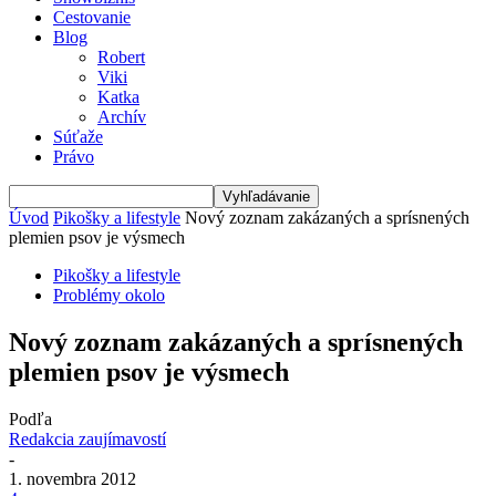
Cestovanie
Blog
Robert
Viki
Katka
Archív
Súťaže
Právo
Úvod
Pikošky a lifestyle
Nový zoznam zakázaných a sprísnených
plemien psov je výsmech
Pikošky a lifestyle
Problémy okolo
Nový zoznam zakázaných a sprísnených
plemien psov je výsmech
Podľa
Redakcia zaujímavostí
-
1. novembra 2012