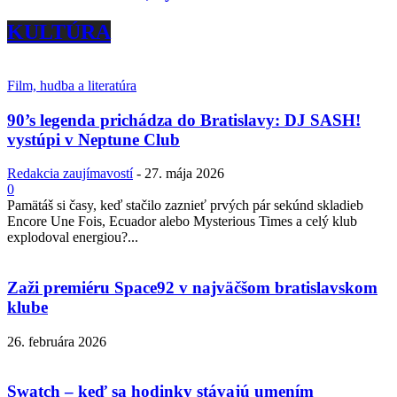
KULTÚRA
Film, hudba a literatúra
90’s legenda prichádza do Bratislavy: DJ SASH!
vystúpi v Neptune Club
Redakcia zaujímavostí
-
27. mája 2026
0
Pamätáš si časy, keď stačilo zaznieť prvých pár sekúnd skladieb
Encore Une Fois, Ecuador alebo Mysterious Times a celý klub
explodoval energiou?...
Zaži premiéru Space92 v najväčšom bratislavskom
klube
26. februára 2026
Swatch – keď sa hodinky stávajú umením