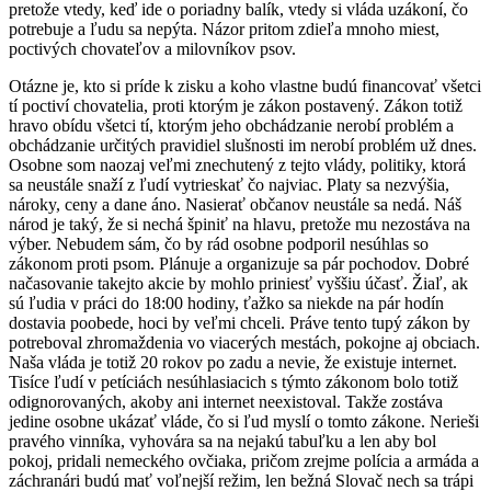
pretože vtedy, keď ide o poriadny balík, vtedy si vláda uzákoní, čo
potrebuje a ľudu sa nepýta. Názor pritom zdieľa mnoho miest,
poctivých chovateľov a milovníkov psov.
Otázne je, kto si príde k zisku a koho vlastne budú financovať všetci
tí poctiví chovatelia, proti ktorým je zákon postavený. Zákon totiž
hravo obídu všetci tí, ktorým jeho obchádzanie nerobí problém a
obchádzanie určitých pravidiel slušnosti im nerobí problém už dnes.
Osobne som naozaj veľmi znechutený z tejto vlády, politiky, ktorá
sa neustále snaží z ľudí vytrieskať čo najviac. Platy sa nezvýšia,
nároky, ceny a dane áno. Nasierať občanov neustále sa nedá. Náš
národ je taký, že si nechá špiniť na hlavu, pretože mu nezostáva na
výber. Nebudem sám, čo by rád osobne podporil nesúhlas so
zákonom proti psom. Plánuje a organizuje sa pár pochodov. Dobré
načasovanie takejto akcie by mohlo priniesť vyššiu účasť. Žiaľ, ak
sú ľudia v práci do 18:00 hodiny, ťažko sa niekde na pár hodín
dostavia poobede, hoci by veľmi chceli. Práve tento tupý zákon by
potreboval zhromaždenia vo viacerých mestách, pokojne aj obciach.
Naša vláda je totiž 20 rokov po zadu a nevie, že existuje internet.
Tisíce ľudí v petíciách nesúhlasiacich s týmto zákonom bolo totiž
odignorovaných, akoby ani internet neexistoval. Takže zostáva
jedine osobne ukázať vláde, čo si ľud myslí o tomto zákone. Nerieši
pravého vinníka, vyhovára sa na nejakú tabuľku a len aby bol
pokoj, pridali nemeckého ovčiaka, pričom zrejme polícia a armáda a
záchranári budú mať voľnejší režim, len bežná Slovač nech sa trápi