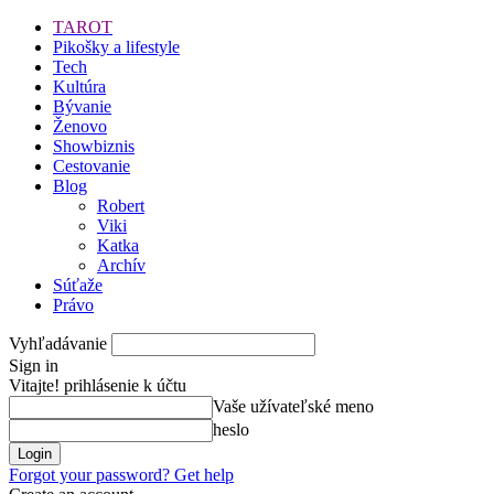
TAROT
Pikošky a lifestyle
Tech
Kultúra
Bývanie
Ženovo
Showbiznis
Cestovanie
Blog
Robert
Viki
Katka
Archív
Súťaže
Právo
Vyhľadávanie
Sign in
Vitajte! prihlásenie k účtu
Vaše užívateľské meno
heslo
Forgot your password? Get help