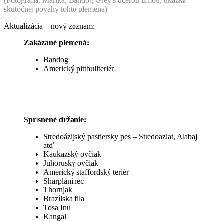
(Fotografia, Marika, Bandog Grey s dcérou Emou, ukážka
skutočnej povahy tohto plemena)
Aktualizácia – nový zoznam:
Zakázané plemená:
Bandog
Americký pittbullteriér
Sprísnené držanie:
Stredoázijský pastiersky pes – Stredoaziat, Alabaj
atď
Kaukazský ovčiak
Juhoruský ovčiak
Americký staffordský teriér
Sharplaninec
Thornjak
Brazílska fila
Tosa Inu
Kangal