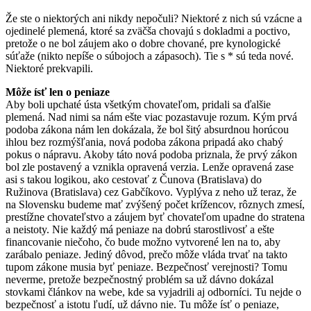
Že ste o niektorých ani nikdy nepočuli? Niektoré z nich sú vzácne a
ojedinelé plemená, ktoré sa zväčša chovajú s dokladmi a poctivo,
pretože o ne bol záujem ako o dobre chované, pre kynologické
súťaže (nikto nepíše o súbojoch a zápasoch). Tie s * sú teda nové.
Niektoré prekvapili.
Môže ísť len o peniaze
Aby boli upchaté ústa všetkým chovateľom, pridali sa ďalšie
plemená. Nad nimi sa nám ešte viac pozastavuje rozum. Kým prvá
podoba zákona nám len dokázala, že bol šitý absurdnou horúcou
ihlou bez rozmýšľania, nová podoba zákona pripadá ako chabý
pokus o nápravu. Akoby táto nová podoba priznala, že prvý zákon
bol zle postavený a vznikla opravená verzia. Lenže opravená zase
asi s takou logikou, ako cestovať z Čunova (Bratislava) do
Ružinova (Bratislava) cez Gabčíkovo. Vyplýva z neho už teraz, že
na Slovensku budeme mať zvýšený počet krížencov, rôznych zmesí,
prestížne chovateľstvo a záujem byť chovateľom upadne do stratena
a neistoty. Nie každý má peniaze na dobrú starostlivosť a ešte
financovanie niečoho, čo bude možno vytvorené len na to, aby
zarábalo peniaze. Jediný dôvod, prečo môže vláda trvať na takto
tupom zákone musia byť peniaze. Bezpečnosť verejnosti? Tomu
neverme, pretože bezpečnostný problém sa už dávno dokázal
stovkami článkov na webe, kde sa vyjadrili aj odborníci. Tu nejde o
bezpečnosť a istotu ľudí, už dávno nie. Tu môže ísť o peniaze,