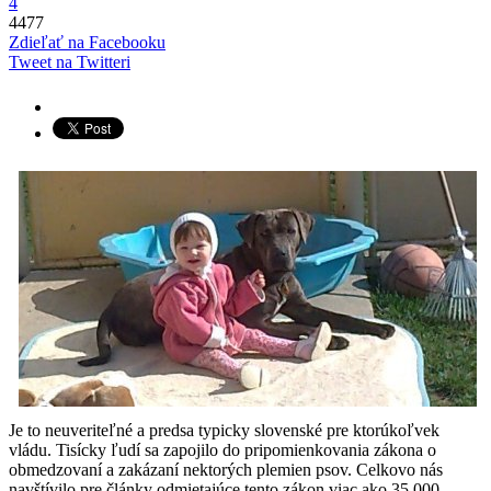
4
4477
Zdieľať na Facebooku
Tweet na Twitteri
Je to neuveriteľné a predsa typicky slovenské pre ktorúkoľvek
vládu. Tisícky ľudí sa zapojilo do pripomienkovania zákona o
obmedzovaní a zakázaní nektorých plemien psov. Celkovo nás
navštívilo pre články odmietajúce tento zákon viac ako 35 000