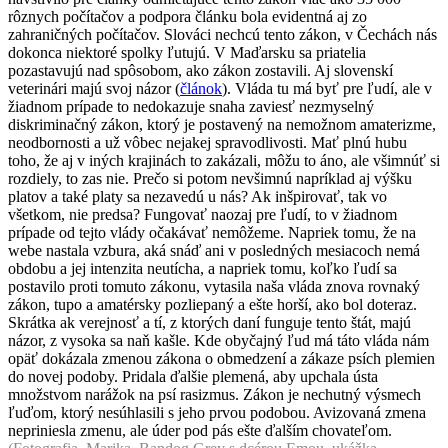
rôznych počítačov a podpora článku bola evidentná aj zo
zahraničných počítačov. Slováci nechcú tento zákon, v Čechách nás
dokonca niektoré spolky ľutujú. V Maďarsku sa priatelia
pozastavujú nad spôsobom, ako zákon zostavili. Aj slovenskí
veterinári majú svoj názor (
článok
). Vláda tu má byť pre ľudí, ale v
žiadnom prípade to nedokazuje snaha zaviesť nezmyselný
diskriminačný zákon, ktorý je postavený na nemožnom amaterizme,
neodbornosti a už vôbec nejakej spravodlivosti. Mať plnú hubu
toho, že aj v iných krajinách to zakázali, môžu to áno, ale všimnúť si
rozdiely, to zas nie. Prečo si potom nevšimnú napríklad aj výšku
platov a také platy sa nezavedú u nás? Ak inšpirovať, tak vo
všetkom, nie predsa? Fungovať naozaj pre ľudí, to v žiadnom
prípade od tejto vlády očakávať nemôžeme. Napriek tomu, že na
webe nastala vzbura, aká snáď ani v posledných mesiacoch nemá
obdobu a jej intenzita neutícha, a napriek tomu, koľko ľudí sa
postavilo proti tomuto zákonu, vytasila naša vláda znova rovnaký
zákon, tupo a amatérsky pozliepaný a ešte horší, ako bol doteraz.
Skrátka ak verejnosť a tí, z ktorých daní funguje tento štát, majú
názor, z vysoka sa naň kašle. Kde obyčajný ľud má táto vláda nám
opäť dokázala zmenou zákona o obmedzení a zákaze psích plemien
do novej podoby. Pridala ďalšie plemená, aby upchala ústa
množstvom narážok na psí rasizmus. Zákon je nechutný výsmech
ľuďom, ktorý nesúhlasili s jeho prvou podobou. Avizovaná zmena
nepriniesla zmenu, ale úder pod pás ešte ďalším chovateľom.