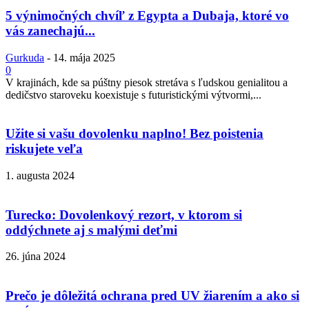
5 výnimočných chvíľ z Egypta a Dubaja, ktoré vo
vás zanechajú...
Gurkuda
-
14. mája 2025
0
V krajinách, kde sa púštny piesok stretáva s ľudskou genialitou a
dedičstvo staroveku koexistuje s futuristickými výtvormi,...
Užite si vašu dovolenku naplno! Bez poistenia
riskujete veľa
1. augusta 2024
Turecko: Dovolenkový rezort, v ktorom si
oddýchnete aj s malými deťmi
26. júna 2024
Prečo je dôležitá ochrana pred UV žiarením a ako si