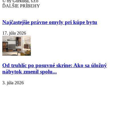
© by Gurkuda, s.r.o
ĎALŠIE PRÍBEHY
Najčastejšie právne omyly pri kúpe bytu
17. júla 2026
Od truhlíc po posuvné skrine: Ako sa úložný
nábytok zmenil spolu...
3. júla 2026