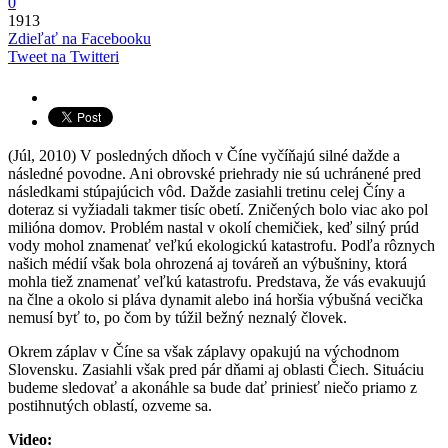
0
1913
Zdieľať na Facebooku
Tweet na Twitteri
(Júl, 2010) V posledných dňoch v Číne vyčíňajú silné dažde a
následné povodne. Ani obrovské priehrady nie sú uchránené pred
následkami stúpajúcich vôd. Dažde zasiahli tretinu celej Číny a
doteraz si vyžiadali takmer tisíc obetí. Zničených bolo viac ako pol
milióna domov. Problém nastal v okolí chemičiek, keď silný prúd
vody mohol znamenať veľkú ekologickú katastrofu. Podľa rôznych
našich médií však bola ohrozená aj továreň an výbušniny, ktorá
mohla tiež znamenať veľkú katastrofu. Predstava, že vás evakuujú
na člne a okolo si pláva dynamit alebo iná horšia výbušná vecička
nemusí byť to, po čom by túžil bežný neznalý človek.
Okrem záplav v Číne sa však záplavy opakujú na východnom
Slovensku. Zasiahli však pred pár dňami aj oblasti Čiech. Situáciu
budeme sledovať a akonáhle sa bude dať priniesť niečo priamo z
postihnutých oblastí, ozveme sa.
Video: