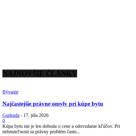
NAJNOVŠIE ČLÁNKY
Bývanie
Najčastejšie právne omyly pri kúpe bytu
Gurkuda
-
17. júla 2026
0
Kúpa bytu nie je len dohoda o cene a odovzdanie kľúčov. Pri
nehnuteľnosti sa právny problém často...