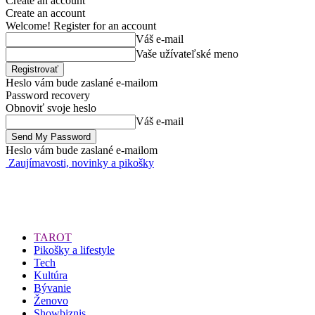
Create an account
Create an account
Welcome! Register for an account
Váš e-mail
Vaše užívateľské meno
Heslo vám bude zaslané e-mailom
Password recovery
Obnoviť svoje heslo
Váš e-mail
Heslo vám bude zaslané e-mailom
Zaujímavosti, novinky a pikošky
TAROT
Pikošky a lifestyle
Tech
Kultúra
Bývanie
Ženovo
Showbiznis