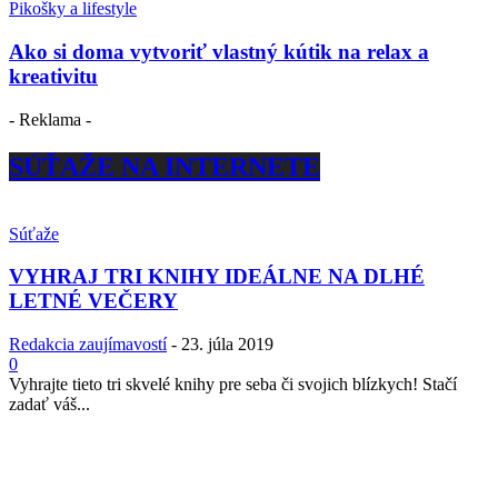
Pikošky a lifestyle
Ako si doma vytvoriť vlastný kútik na relax a
kreativitu
- Reklama -
SÚŤAŽE NA INTERNETE
Súťaže
VYHRAJ TRI KNIHY IDEÁLNE NA DLHÉ
LETNÉ VEČERY
Redakcia zaujímavostí
-
23. júla 2019
0
Vyhrajte tieto tri skvelé knihy pre seba či svojich blízkych! Stačí
zadať váš...