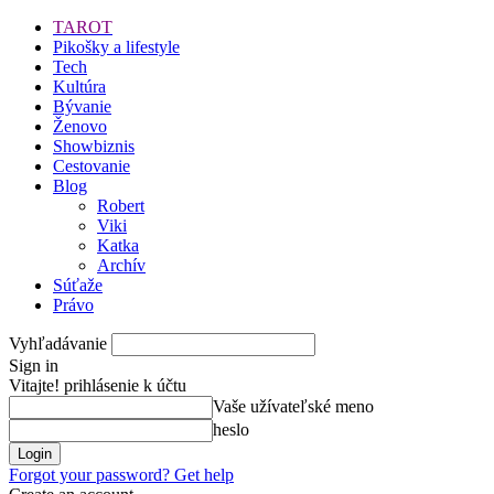
TAROT
Pikošky a lifestyle
Tech
Kultúra
Bývanie
Ženovo
Showbiznis
Cestovanie
Blog
Robert
Viki
Katka
Archív
Súťaže
Právo
Vyhľadávanie
Sign in
Vitajte! prihlásenie k účtu
Vaše užívateľské meno
heslo
Forgot your password? Get help