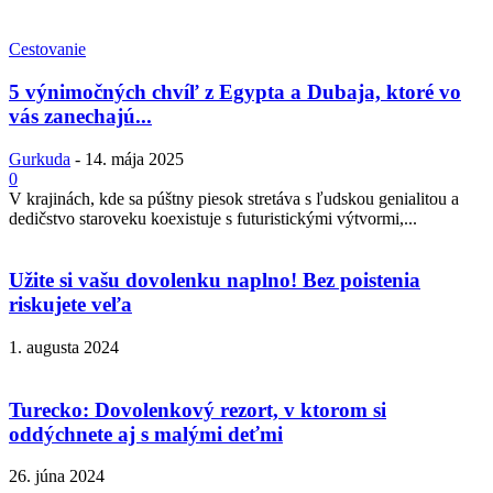
Cestovanie
5 výnimočných chvíľ z Egypta a Dubaja, ktoré vo
vás zanechajú...
Gurkuda
-
14. mája 2025
0
V krajinách, kde sa púštny piesok stretáva s ľudskou genialitou a
dedičstvo staroveku koexistuje s futuristickými výtvormi,...
Užite si vašu dovolenku naplno! Bez poistenia
riskujete veľa
1. augusta 2024
Turecko: Dovolenkový rezort, v ktorom si
oddýchnete aj s malými deťmi
26. júna 2024