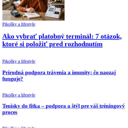
Pikošky a lifestyle
Ako vybrať platobný terminál: 7 otázok,
ktoré si položiť pred rozhodnutím
Pikošky a lifestyle
Prírodná podpora trávenia a imunity: čo naozaj
funguje?
Pikošky a lifestyle
Tenisky do fitka – podpora a štýl pre váš tréningový
proces