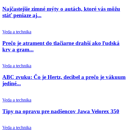
Najčastejšie zimné mýty o autách, ktoré vás môžu
stáť peniaze aj...
Veda a technika
Prečo je atrament do tlačiarne drahší ako ľudská
krv a gram...
Veda a technika
ABC zvuku: Čo je Hertz, decibel a prečo je vákuum
jediné...
Veda a technika
Tipy na opravu pre nadšencov Jawa Velorex 350
Veda a technika