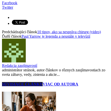
Facebook
Twitter
Predchádzajúci článok
10 tipov, ako sa nespráva chirurg (video)
Ďalší článok
Paul Yarrow je legenda a neustále v televízií
Redakcia zaujímavostí
administrátor stránok, autor článkov o rôznych zaujímavostiach zo
sveta zábavy, vedy, zistenia a akcie...
SÚVISIACE ČLÁNKY
VIAC OD AUTORA