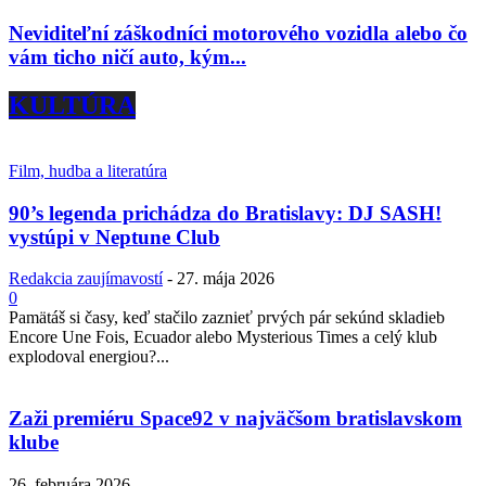
Neviditeľní záškodníci motorového vozidla alebo čo
vám ticho ničí auto, kým...
KULTÚRA
Film, hudba a literatúra
90’s legenda prichádza do Bratislavy: DJ SASH!
vystúpi v Neptune Club
Redakcia zaujímavostí
-
27. mája 2026
0
Pamätáš si časy, keď stačilo zaznieť prvých pár sekúnd skladieb
Encore Une Fois, Ecuador alebo Mysterious Times a celý klub
explodoval energiou?...
Zaži premiéru Space92 v najväčšom bratislavskom
klube
26. februára 2026