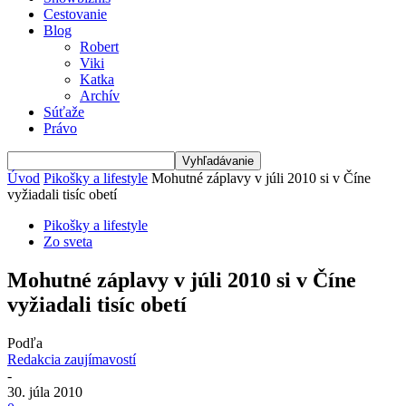
Cestovanie
Blog
Robert
Viki
Katka
Archív
Súťaže
Právo
Úvod
Pikošky a lifestyle
Mohutné záplavy v júli 2010 si v Číne
vyžiadali tisíc obetí
Pikošky a lifestyle
Zo sveta
Mohutné záplavy v júli 2010 si v Číne
vyžiadali tisíc obetí
Podľa
Redakcia zaujímavostí
-
30. júla 2010