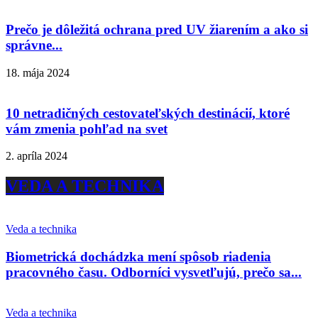
Prečo je dôležitá ochrana pred UV žiarením a ako si
správne...
18. mája 2024
10 netradičných cestovateľských destinácií, ktoré
vám zmenia pohľad na svet
2. apríla 2024
VEDA A TECHNIKA
Veda a technika
Biometrická dochádzka mení spôsob riadenia
pracovného času. Odborníci vysvetľujú, prečo sa...
Veda a technika