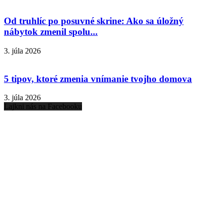
Od truhlíc po posuvné skrine: Ako sa úložný
nábytok zmenil spolu...
3. júla 2026
5 tipov, ktoré zmenia vnímanie tvojho domova
3. júla 2026
Lajkni nás na Facebooku