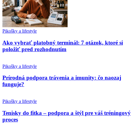
Pikošky a lifestyle
Ako vybrať platobný terminál: 7 otázok, ktoré si
položiť pred rozhodnutím
Pikošky a lifestyle
Prírodná podpora trávenia a imunity: čo naozaj
funguje?
Pikošky a lifestyle
Tenisky do fitka – podpora a štýl pre váš tréningový
proces