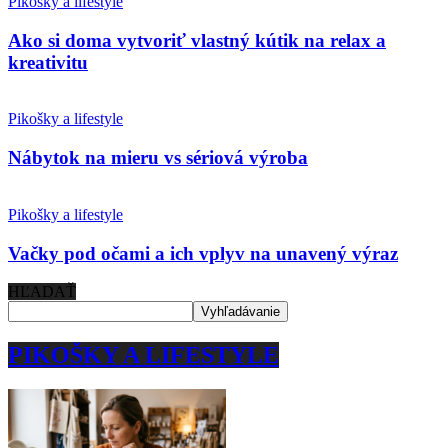
Pikošky a lifestyle
Ako si doma vytvoriť vlastný kútik na relax a
kreativitu
Pikošky a lifestyle
Nábytok na mieru vs sériová výroba
Pikošky a lifestyle
Vačky pod očami a ich vplyv na unavený výraz
HĽADAŤ
PIKOŠKY A LIFESTYLE