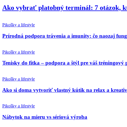
Ako vybrať platobný terminál: 7 otázok, k
Pikošky a lifestyle
Prírodná podpora trávenia a imunity: čo naozaj fun
Pikošky a lifestyle
Tenisky do fitka – podpora a štýl pre váš tréningový 
Pikošky a lifestyle
Ako si doma vytvoriť vlastný kútik na relax a kreativ
Pikošky a lifestyle
Nábytok na mieru vs sériová výroba