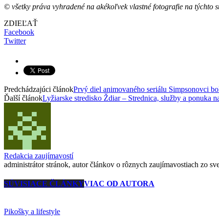
© všetky práva vyhradené na akékoľvek vlastné fotografie na týchto s
ZDIEĽAŤ
Facebook
Twitter
Predchádzajúci článok
Prvý diel animovaného seriálu Simpsonovci bo
Ďalší článok
Lyžiarske stredisko Ždiar – Strednica, služby a ponuka n
Redakcia zaujímavostí
administrátor stránok, autor článkov o rôznych zaujímavostiach zo svet
SÚVISIACE ČLÁNKY
VIAC OD AUTORA
Pikošky a lifestyle