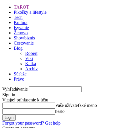
TAROT
Pikošky a lifestyle
Tech
Kultúra
Bývanie
Ženovo
Showbiznis
Cestovanie
Blog
Robert
Viki
Katka
Archív
Súťaže
Právo
Vyhľadávanie
Sign in
Vitajte! prihlásenie k účtu
Vaše užívateľské meno
heslo
Forgot your password? Get help