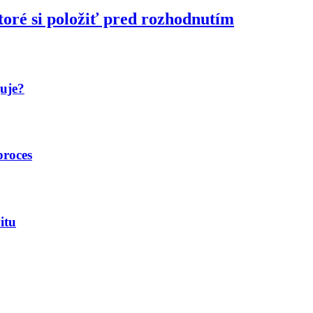
toré si položiť pred rozhodnutím
guje?
proces
itu