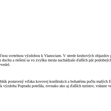
eľnou svetelnou výzdobou k Vianociam. V strede kruhových objazdov p
 duchu a riešení sa vo zvyšku mesta nachádzalo ďalších pár podobných
evedel.
 oblúk postavený vďaka kovovej konštrukcii a bohatému počtu malých ž
 výzdoba Popradu potešila, rovnako ako aj ďalších turistov, vrátane ve