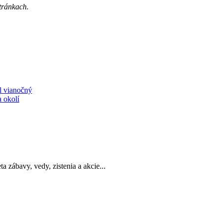
tránkach.
l vianočný
a okolí
a zábavy, vedy, zistenia a akcie...