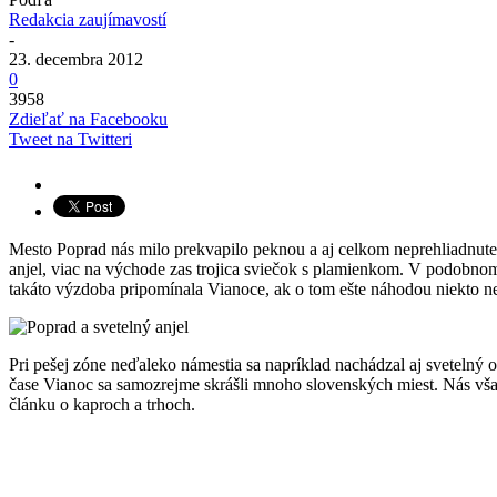
Redakcia zaujímavostí
-
23. decembra 2012
0
3958
Zdieľať na Facebooku
Tweet na Twitteri
Mesto Poprad nás milo prekvapilo peknou a aj celkom neprehliadnut
anjel, viac na východe zas trojica sviečok s plamienkom. V podobnom
takáto výzdoba pripomínala Vianoce, ak o tom ešte náhodou niekto n
Pri pešej zóne neďaleko námestia sa napríklad nachádzal aj svetelný
čase Vianoc sa samozrejme skrášli mnoho slovenských miest. Nás však
článku o kaproch a trhoch.