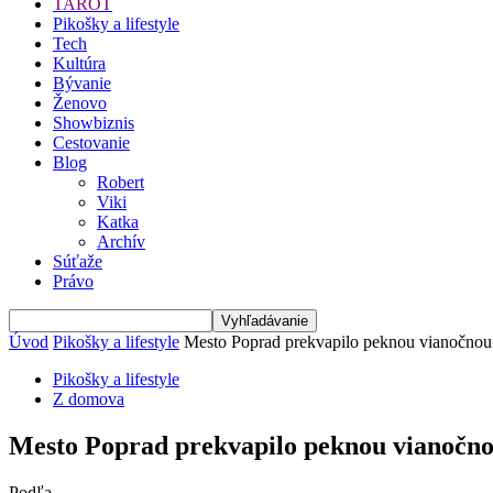
TAROT
Pikošky a lifestyle
Tech
Kultúra
Bývanie
Ženovo
Showbiznis
Cestovanie
Blog
Robert
Viki
Katka
Archív
Súťaže
Právo
Úvod
Pikošky a lifestyle
Mesto Poprad prekvapilo peknou vianočnou
Pikošky a lifestyle
Z domova
Mesto Poprad prekvapilo peknou vianočno
Podľa