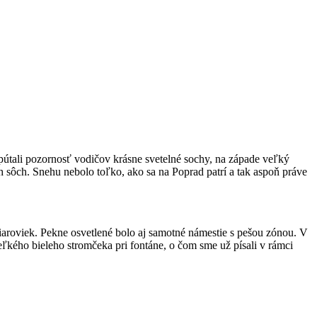
útali pozornosť vodičov krásne svetelné sochy, na západe veľký
 sôch. Snehu nebolo toľko, ako sa na Poprad patrí a tak aspoň práve
iaroviek. Pekne osvetlené bolo aj samotné námestie s pešou zónou. V
ľkého bieleho stromčeka pri fontáne, o čom sme už písali v rámci