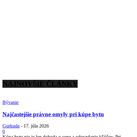
NAJNOVŠIE ČLÁNKY
Bývanie
Najčastejšie právne omyly pri kúpe bytu
Gurkuda
-
17. júla 2026
0
Kúpa bytu nie je len dohoda o cene a odovzdanie kľúčov. Pri