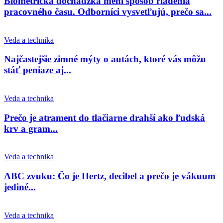
Biometrická dochádzka mení spôsob riadenia
pracovného času. Odborníci vysvetľujú, prečo sa...
Veda a technika
Najčastejšie zimné mýty o autách, ktoré vás môžu
stáť peniaze aj...
Veda a technika
Prečo je atrament do tlačiarne drahší ako ľudská
krv a gram...
Veda a technika
ABC zvuku: Čo je Hertz, decibel a prečo je vákuum
jediné...
Veda a technika