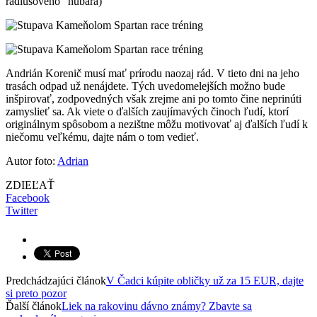
rádiusového“ hubára)
Andrián Korenič musí mať prírodu naozaj rád. V tieto dni na jeho
trasách odpad už nenájdete. Tých uvedomelejších možno bude
inšpirovať, zodpovedných však zrejme ani po tomto čine neprinúti
zamyslieť sa. Ak viete o ďalších zaujímavých činoch ľudí, ktorí
originálnym spôsobom a nezištne môžu motivovať aj ďalších ľudí k
niečomu veľkému, dajte nám o tom vedieť.
Autor foto:
Adrian
ZDIEĽAŤ
Facebook
Twitter
Predchádzajúci článok
V Čadci kúpite obličky už za 15 EUR, dajte
si preto pozor
Ďalší článok
Liek na rakovinu dávno známy? Zbavte sa