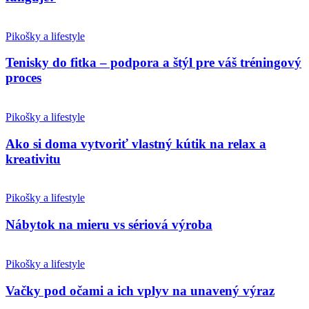
Pikošky a lifestyle
Tenisky do fitka – podpora a štýl pre váš tréningový
proces
Pikošky a lifestyle
Ako si doma vytvoriť vlastný kútik na relax a
kreativitu
Pikošky a lifestyle
Nábytok na mieru vs sériová výroba
Pikošky a lifestyle
Vačky pod očami a ich vplyv na unavený výraz