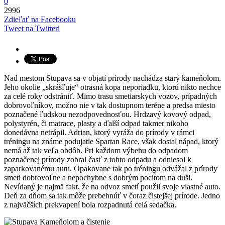
0
2996
Zdieľať na Facebooku
Tweet na Twitteri
Nad mestom Stupava sa v objatí prírody nachádza starý kameňolom.
Jeho okolie „skrášľuje“ otrasná kopa neporiadku, ktorú nikto nechce
za celé roky odstrániť. Mimo trasu smetiarskych vozov, prípadných
dobrovoľníkov, možno nie v tak dostupnom teréne a predsa miesto
poznačené ľudskou nezodpovednosťou. Hrdzavý kovový odpad,
polystyrén, či matrace, plasty a ďalší odpad takmer nikoho
donedávna netrápil. Adrian, ktorý vyráža do prírody v rámci
tréningu na známe podujatie Spartan Race, však dostal nápad, ktorý
nemá až tak veľa obdôb. Pri každom výbehu do odpadom
poznačenej prírody zobral časť z tohto odpadu a odniesol k
zaparkovanému autu. Opakovane tak po tréningu odvážal z prírody
smeti dobrovoľne a nepochybne s dobrým pocitom na duši.
Nevídaný je najmä fakt, že na odvoz smetí použil svoje vlastné auto.
Deň za dňom sa tak môže prebehnúť v čoraz čistejšej prírode. Jedno
z najväčších prekvapení bola rozpadnutá celá sedačka.