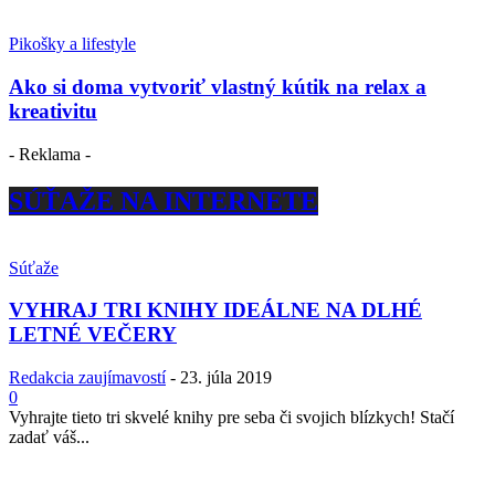
Pikošky a lifestyle
Ako si doma vytvoriť vlastný kútik na relax a
kreativitu
- Reklama -
SÚŤAŽE NA INTERNETE
Súťaže
VYHRAJ TRI KNIHY IDEÁLNE NA DLHÉ
LETNÉ VEČERY
Redakcia zaujímavostí
-
23. júla 2019
0
Vyhrajte tieto tri skvelé knihy pre seba či svojich blízkych! Stačí
zadať váš...