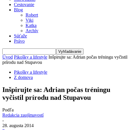
Cestovanie
Blog
Robert
Viki
Katka
Archív
Súťaže
Právo
Úvod
Pikošky a lifestyle
Inšpirujte sa: Adrian počas tréningu vyčistil
prírodu nad Stupavou
Pikošky a lifestyle
Z domova
Inšpirujte sa: Adrian počas tréningu
vyčistil prírodu nad Stupavou
Podľa
Redakcia zaujímavostí
-
28. augusta 2014