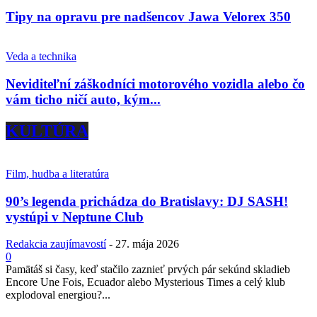
Tipy na opravu pre nadšencov Jawa Velorex 350
Veda a technika
Neviditeľní záškodníci motorového vozidla alebo čo
vám ticho ničí auto, kým...
KULTÚRA
Film, hudba a literatúra
90’s legenda prichádza do Bratislavy: DJ SASH!
vystúpi v Neptune Club
Redakcia zaujímavostí
-
27. mája 2026
0
Pamätáš si časy, keď stačilo zaznieť prvých pár sekúnd skladieb
Encore Une Fois, Ecuador alebo Mysterious Times a celý klub
explodoval energiou?...