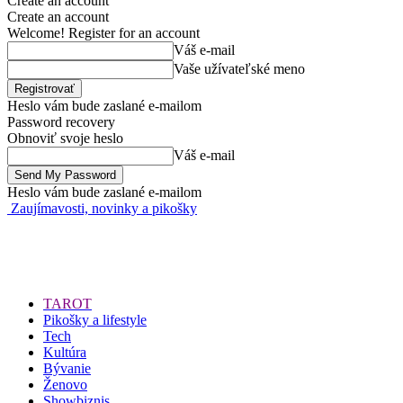
Create an account
Create an account
Welcome! Register for an account
Váš e-mail
Vaše užívateľské meno
Heslo vám bude zaslané e-mailom
Password recovery
Obnoviť svoje heslo
Váš e-mail
Heslo vám bude zaslané e-mailom
Zaujímavosti, novinky a pikošky
TAROT
Pikošky a lifestyle
Tech
Kultúra
Bývanie
Ženovo
Showbiznis