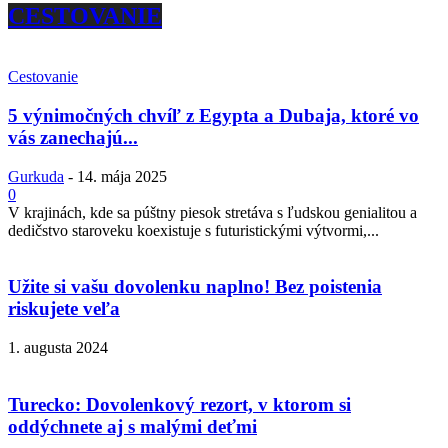
CESTOVANIE
Cestovanie
5 výnimočných chvíľ z Egypta a Dubaja, ktoré vo
vás zanechajú...
Gurkuda
-
14. mája 2025
0
V krajinách, kde sa púštny piesok stretáva s ľudskou genialitou a
dedičstvo staroveku koexistuje s futuristickými výtvormi,...
Užite si vašu dovolenku naplno! Bez poistenia
riskujete veľa
1. augusta 2024
Turecko: Dovolenkový rezort, v ktorom si
oddýchnete aj s malými deťmi