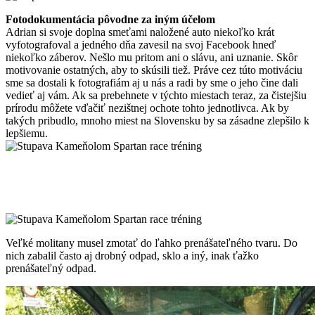
Fotodokumentácia pôvodne za iným účelom
Adrian si svoje doplna smeťami naložené auto niekoľko krát
vyfotografoval a jedného dňa zavesil na svoj Facebook hneď
niekoľko záberov. Nešlo mu pritom ani o slávu, ani uznanie. Skôr
motivovanie ostatných, aby to skúsili tiež. Práve cez túto motiváciu
sme sa dostali k fotografiám aj u nás a radi by sme o jeho čine dali
vedieť aj vám. Ak sa prebehnete v týchto miestach teraz, za čistejšiu
prírodu môžete vďačiť nezištnej ochote tohto jednotlivca. Ak by
takých pribudlo, mnoho miest na Slovensku by sa zásadne zlepšilo k
lepšiemu.
Veľké molitany musel zmotať do ľahko prenášateľného tvaru. Do
nich zabalil často aj drobný odpad, sklo a iný, inak ťažko
prenášateľný odpad.