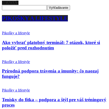
HĽADAŤ
PIKOŠKY A LIFESTYLE
Pikošky a lifestyle
Ako vybrať platobný terminál: 7 otázok, ktoré si
položiť pred rozhodnutím
Pikošky a lifestyle
Prírodná podpora trávenia a imunity: čo naozaj
funguje?
Pikošky a lifestyle
Tenisky do fitka – podpora a štýl pre váš tréningový
proces