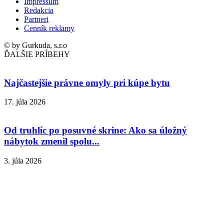
Impressum
Redakcia
Partneri
Cenník reklamy
© by Gurkuda, s.r.o
ĎALŠIE PRÍBEHY
Najčastejšie právne omyly pri kúpe bytu
17. júla 2026
Od truhlíc po posuvné skrine: Ako sa úložný
nábytok zmenil spolu...
3. júla 2026