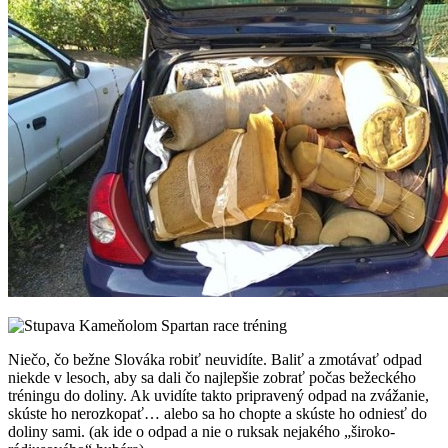
Niečo, čo bežne Slováka robiť neuvidíte. Baliť a zmotávať odpad
niekde v lesoch, aby sa dali čo najlepšie zobrať počas bežeckého
tréningu do doliny. Ak uvidíte takto pripravený odpad na zvážanie,
skúste ho nerozkopať… alebo sa ho chopte a skúste ho odniesť do
doliny sami. (ak ide o odpad a nie o ruksak nejakého „široko-