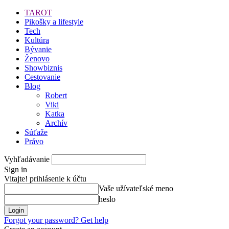
TAROT
Pikošky a lifestyle
Tech
Kultúra
Bývanie
Ženovo
Showbiznis
Cestovanie
Blog
Robert
Viki
Katka
Archív
Súťaže
Právo
Vyhľadávanie
Sign in
Vitajte! prihlásenie k účtu
Vaše užívateľské meno
heslo
Forgot your password? Get help