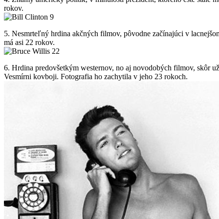
rokov.
5. Nesmrteľný hrdina akčných filmov, pôvodne začínajúci v lacnejšom 
má asi 22 rokov.
6. Hrdina predovšetkým westernov, no aj novodobých filmov, skôr už 
Vesmírni kovboji. Fotografia ho zachytila v jeho 23 rokoch.