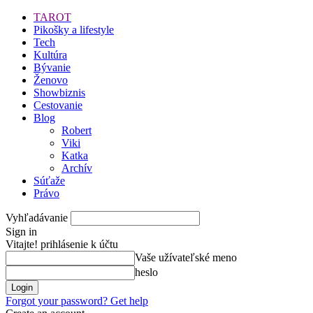
TAROT
Pikošky a lifestyle
Tech
Kultúra
Bývanie
Ženovo
Showbiznis
Cestovanie
Blog
Robert
Viki
Katka
Archív
Súťaže
Právo
Vyhľadávanie
Sign in
Vitajte! prihlásenie k účtu
Vaše užívateľské meno
heslo
Forgot your password? Get help