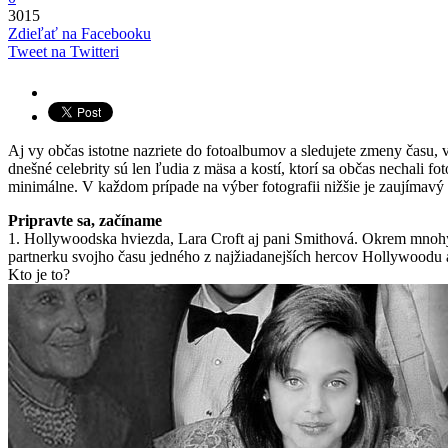
3015
Zdieľať na Facebooku
Tweet na Twitteri
Aj vy občas istotne nazriete do fotoalbumov a sledujete zmeny času, 
dnešné celebrity sú len ľudia z mäsa a kostí, ktorí sa občas nechali 
minimálne. V každom prípade na výber fotografii nižšie je zaujímavý 
Pripravte sa, začíname
1. Hollywoodska hviezda, Lara Croft aj pani Smithová. Okrem mnohýc
partnerku svojho času jedného z najžiadanejších hercov Hollywoodu a 
Kto je to?