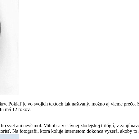
ú krv. Pokiaľ je vo svojich textoch tak naštvaný, možno aj vieme prečo.
fii má 12 rokov.
i ho svet ani nevšimol. Mihol sa v slávnej zlodejskej trilógií, v zaujím
 korisť. Na fotografii, ktorá koluje internetom dokonca vyzerá, akoby to