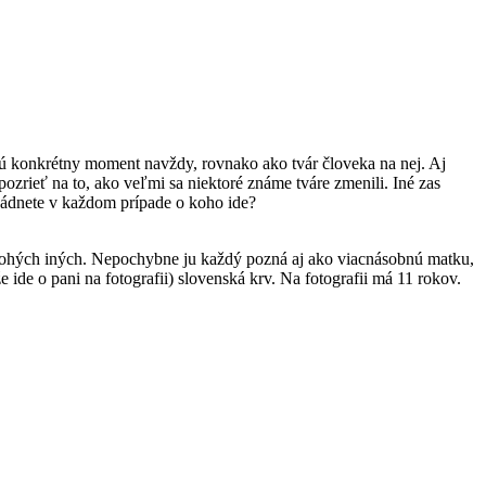
ajú konkrétny moment navždy, rovnako ako tvár človeka na nej. Aj
pozrieť na to, ako veľmi sa niektoré známe tváre zmenili. Iné zas
Uhádnete v každom prípade o koho ide?
mnohých iných. Nepochybne ju každý pozná aj ako viacnásobnú matku,
ide o pani na fotografii) slovenská krv. Na fotografii má 11 rokov.