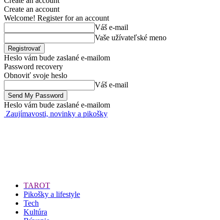
Create an account
Create an account
Welcome! Register for an account
Váš e-mail
Vaše užívateľské meno
Heslo vám bude zaslané e-mailom
Password recovery
Obnoviť svoje heslo
Váš e-mail
Heslo vám bude zaslané e-mailom
Zaujímavosti, novinky a pikošky
TAROT
Pikošky a lifestyle
Tech
Kultúra