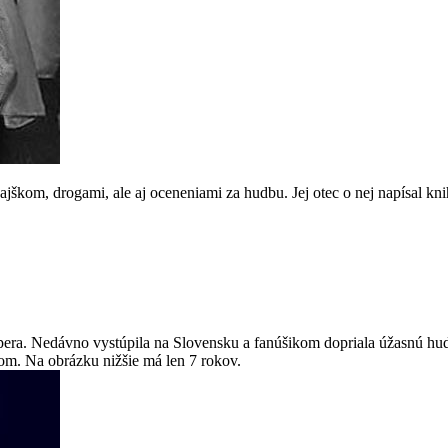
škom, drogami, ale aj oceneniami za hudbu. Jej otec o nej napísal knih
pera. Nedávno vystúpila na Slovensku a fanúšikom dopriala úžasnú hu
om. Na obrázku nižšie má len 7 rokov.