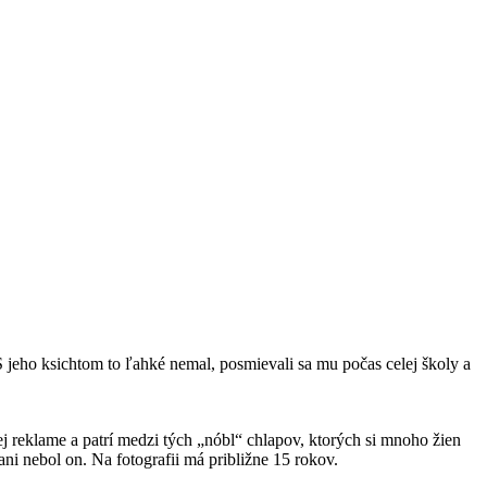
 S jeho ksichtom to ľahké nemal, posmievali sa mu počas celej školy a
avej reklame a patrí medzi tých „nóbl“ chlapov, ktorých si mnoho žien
 ani nebol on. Na fotografii má približne 15 rokov.