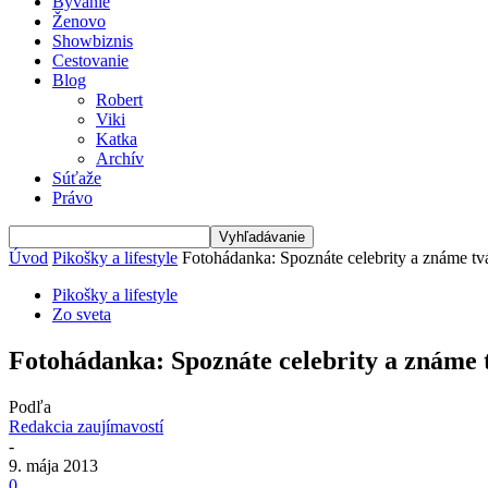
Bývanie
Ženovo
Showbiznis
Cestovanie
Blog
Robert
Viki
Katka
Archív
Súťaže
Právo
Úvod
Pikošky a lifestyle
Fotohádanka: Spoznáte celebrity a známe tvá
Pikošky a lifestyle
Zo sveta
Fotohádanka: Spoznáte celebrity a známe t
Podľa
Redakcia zaujímavostí
-
9. mája 2013
0