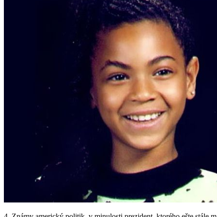
4. Známy americký politik, v minulosti prezident, ktorého ešte stále ma