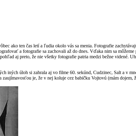
vôbec ako ten čas letí a ľudia okolo vás sa menia. Fotografie zachytáv
fotografovať a fotografie sa zachovali až do dnes. Vďaka nim sa môžeme 
pohľad aj preto, že nie všetky fotografie patria medzi bežne videné. 
h iných úloh si zahrala aj vo filme 60. sekúnd, Cudzinec, Salt a v 
zaujímavosťou je, že v nej koluje cez babičku Vojtovú (mám dojem, že 