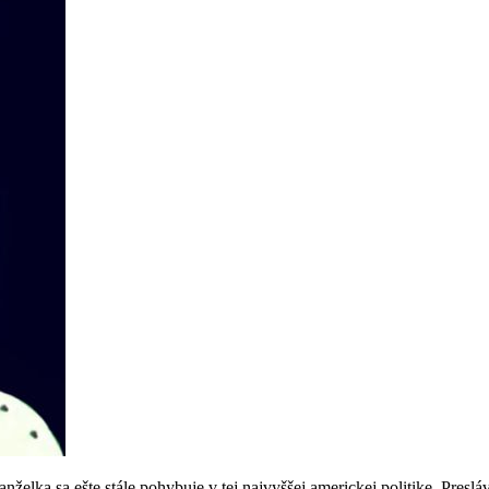
nželka sa ešte stále pohybuje v tej najvyššej americkej politike. Preslá