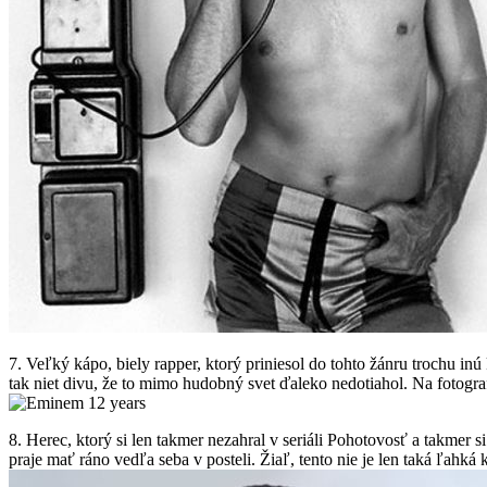
7. Veľký kápo, biely rapper, ktorý priniesol do tohto žánru trochu in
tak niet divu, že to mimo hudobný svet ďaleko nedotiahol. Na fotogra
8. Herec, ktorý si len takmer nezahral v seriáli Pohotovosť a takmer s
praje mať ráno vedľa seba v posteli. Žiaľ, tento nie je len taká ľahká