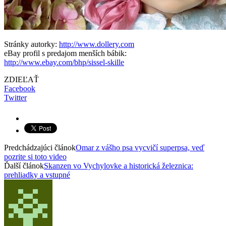
Stránky autorky:
http://www.dollery.com
eBay profil s predajom menších bábik:
http://www.ebay.com/bhp/sissel-skille
ZDIEĽAŤ
Facebook
Twitter
Predchádzajúci článok
Omar z vášho psa vycvičí superpsa, veď
pozrite si toto video
Ďalší článok
Skanzen vo Vychylovke a historická železnica:
prehliadky a vstupné