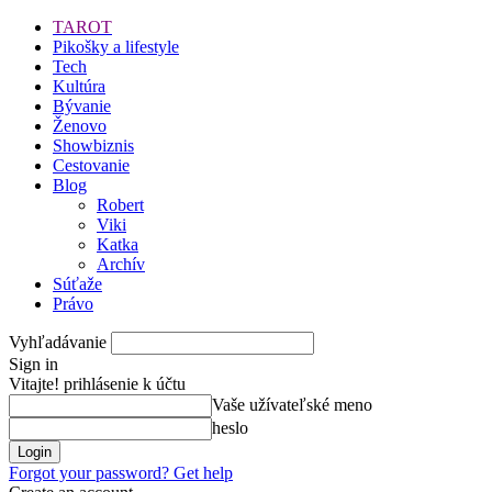
TAROT
Pikošky a lifestyle
Tech
Kultúra
Bývanie
Ženovo
Showbiznis
Cestovanie
Blog
Robert
Viki
Katka
Archív
Súťaže
Právo
Vyhľadávanie
Sign in
Vitajte! prihlásenie k účtu
Vaše užívateľské meno
heslo
Forgot your password? Get help