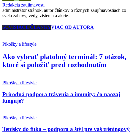
Redakcia zaujímavostí
administrátor stránok, autor článkov o rôznych zaujímavostiach zo
sveta zábavy, vedy, zistenia a akcie...
SÚVISIACE ČLÁNKY
VIAC OD AUTORA
Pikošky a lifestyle
Ako vybrať platobný terminál: 7 otázok,
ktoré si položiť pred rozhodnutím
Pikošky a lifestyle
Prírodná podpora trávenia a imunity: čo naozaj
funguje?
Pikošky a lifestyle
Tenisky do fitka – podpora a štýl pre váš tréningový