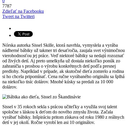
0
7787
Zdieľať na Facebooku
Tweet na Twitteri
Nórska autorka Sissel Skille, ktorá navrhla, vymyslela a vyrába
nádherné bábiky už takmer tri desaťročia, zaujala svet výnimočnou
vierohodnosťou jej práce. Veď niektoré bábiky sa nedajú rozoznať
od živých detí. Aj preto umelkyňa už dostala niekoľko ponúk zo
zahraničia s prosbou o výrobu konkrétnych detí podľa presnej
predlohy. Napríklad v prípade, ak skutočné dieťa zomrelo a rodina
si ho chcela pripomínať. Cena ručne vyrábaného originálu sa šplhá
na niekoľko tisíc dolárov. Mnohé kúsky sa predali za 10 000
dolárov.
Sissel v 35 rokoch sekla s prácou učiteľky a využila svoj talent
spoločne s láskou k deťom do nového zmyslu života. Začala
vyrábať bábiky. Inšpiráciu pritom získava od roku 1980 z reálnych
detí v jej okolí. Ročne vyrobí len asi 10 originálov.