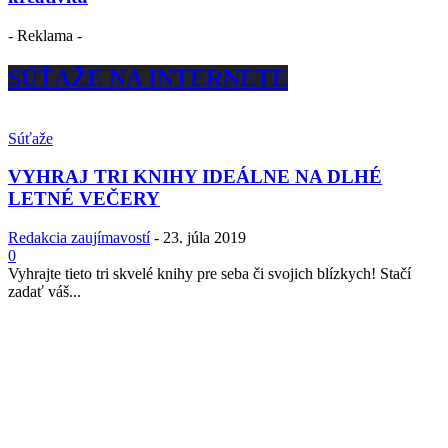
- Reklama -
SÚŤAŽE NA INTERNETE
Súťaže
VYHRAJ TRI KNIHY IDEÁLNE NA DLHÉ
LETNÉ VEČERY
Redakcia zaujímavostí
-
23. júla 2019
0
Vyhrajte tieto tri skvelé knihy pre seba či svojich blízkych! Stačí
zadať váš...