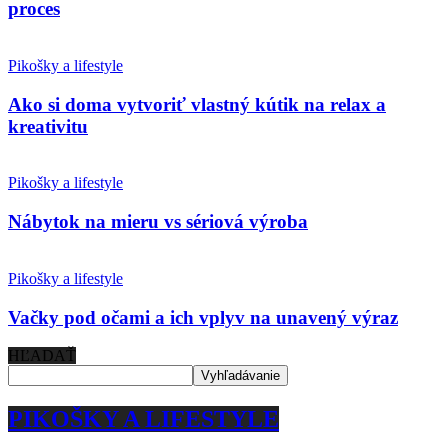
proces
Pikošky a lifestyle
Ako si doma vytvoriť vlastný kútik na relax a
kreativitu
Pikošky a lifestyle
Nábytok na mieru vs sériová výroba
Pikošky a lifestyle
Vačky pod očami a ich vplyv na unavený výraz
HĽADAŤ
PIKOŠKY A LIFESTYLE