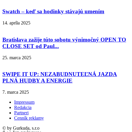
Swatch – keď sa hodinky stávajú umením
14. apríla 2025
Bratislava zažije túto sobotu výnimočný OPEN TO
CLOSE SET od Paul...
25. marca 2025
SWIPE IT UP: NEZABUDNUTEĽNÁ JAZDA
PLNÁ HUDBY A ENERGIE
7. marca 2025
Impressum
Redakcia
Partneri
Cenník reklamy
© by Gurkuda, s.r.o