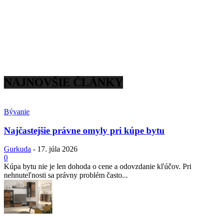
NAJNOVŠIE ČLÁNKY
Bývanie
Najčastejšie právne omyly pri kúpe bytu
Gurkuda
-
17. júla 2026
0
Kúpa bytu nie je len dohoda o cene a odovzdanie kľúčov. Pri
nehnuteľnosti sa právny problém často...