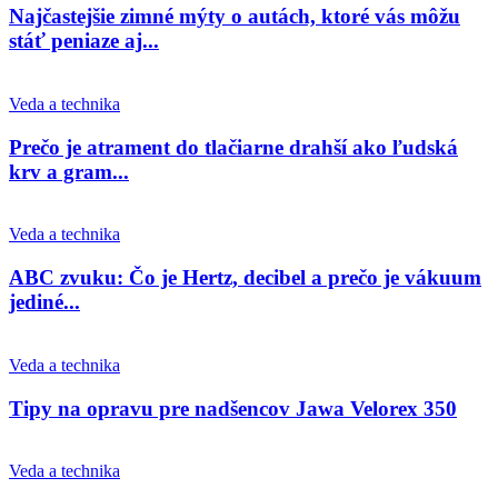
Najčastejšie zimné mýty o autách, ktoré vás môžu
stáť peniaze aj...
Veda a technika
Prečo je atrament do tlačiarne drahší ako ľudská
krv a gram...
Veda a technika
ABC zvuku: Čo je Hertz, decibel a prečo je vákuum
jediné...
Veda a technika
Tipy na opravu pre nadšencov Jawa Velorex 350
Veda a technika