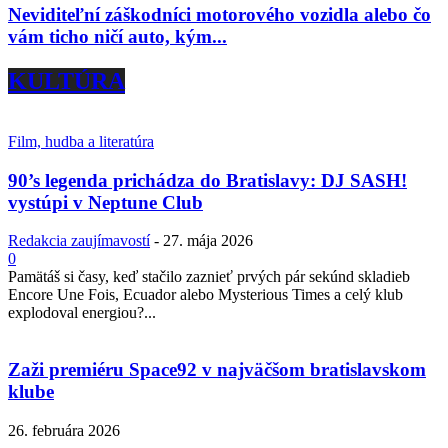
Neviditeľní záškodníci motorového vozidla alebo čo
vám ticho ničí auto, kým...
KULTÚRA
Film, hudba a literatúra
90’s legenda prichádza do Bratislavy: DJ SASH!
vystúpi v Neptune Club
Redakcia zaujímavostí
-
27. mája 2026
0
Pamätáš si časy, keď stačilo zaznieť prvých pár sekúnd skladieb
Encore Une Fois, Ecuador alebo Mysterious Times a celý klub
explodoval energiou?...
Zaži premiéru Space92 v najväčšom bratislavskom
klube
26. februára 2026