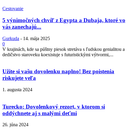
Cestovanie
5 výnimočných chvíľ z Egypta a Dubaja, ktoré vo
vás zanechajú...
Gurkuda
-
14. mája 2025
0
V krajinách, kde sa púštny piesok stretáva s ľudskou genialitou a
dedičstvo staroveku koexistuje s futuristickými výtvormi,...
Užite si vašu dovolenku naplno! Bez poistenia
riskujete veľa
1. augusta 2024
Turecko: Dovolenkový rezort, v ktorom si
oddýchnete aj s malými deťmi
26. júna 2024