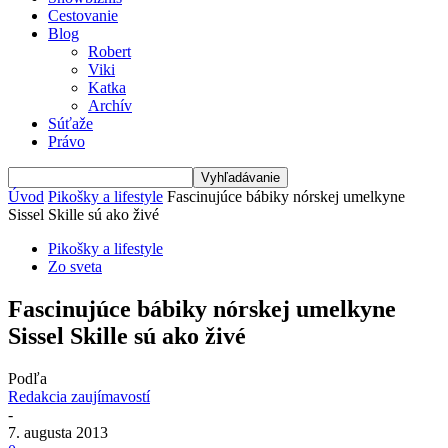
Cestovanie
Blog
Robert
Viki
Katka
Archív
Súťaže
Právo
Úvod
Pikošky a lifestyle
Fascinujúce bábiky nórskej umelkyne
Sissel Skille sú ako živé
Pikošky a lifestyle
Zo sveta
Fascinujúce bábiky nórskej umelkyne
Sissel Skille sú ako živé
Podľa
Redakcia zaujímavostí
-
7. augusta 2013