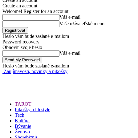
Create an account
Create an account
Welcome! Register for an account
Váš e-mail
Vaše užívateľské meno
Heslo vám bude zaslané e-mailom
Password recovery
Obnoviť svoje heslo
Váš e-mail
Heslo vám bude zaslané e-mailom
Zaujímavosti, novinky a pikošky
TAROT
Pikošky a lifestyle
Tech
Kultúra
Bývanie
Ženovo
Showbiznis