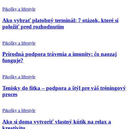
Pikošky a lifestyle
Ako vybrať platobný terminál: 7 otázok, ktoré si
položiť pred rozhodnutím
Pikošky a lifestyle
Prírodná podpora trávenia a imunity: čo naozaj
funguje?
Pikošky a lifestyle
Tenisky do fitka – podpora a štýl pre váš tréningový
proces
Pikošky a lifestyle
Ako si doma vytvoriť vlastný kútik na relax a
kreativitu