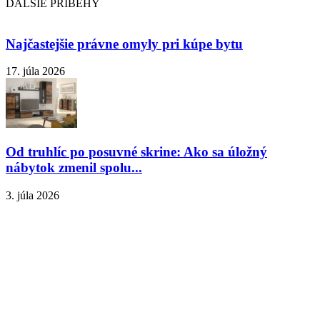
ĎALŠIE PRÍBEHY
Najčastejšie právne omyly pri kúpe bytu
17. júla 2026
Od truhlíc po posuvné skrine: Ako sa úložný
nábytok zmenil spolu...
3. júla 2026