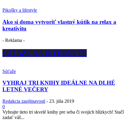
Pikošky a lifestyle
Ako si doma vytvoriť vlastný kútik na relax a
kreativitu
- Reklama -
SÚŤAŽE NA INTERNETE
Súťaže
VYHRAJ TRI KNIHY IDEÁLNE NA DLHÉ
LETNÉ VEČERY
Redakcia zaujímavostí
-
23. júla 2019
0
Vyhrajte tieto tri skvelé knihy pre seba či svojich blízkych! Stačí
zadať váš...