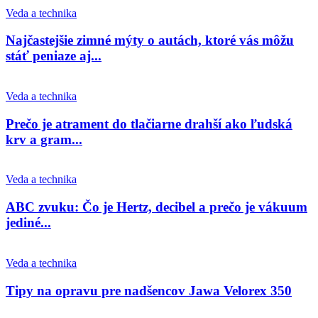
Veda a technika
Najčastejšie zimné mýty o autách, ktoré vás môžu
stáť peniaze aj...
Veda a technika
Prečo je atrament do tlačiarne drahší ako ľudská
krv a gram...
Veda a technika
ABC zvuku: Čo je Hertz, decibel a prečo je vákuum
jediné...
Veda a technika
Tipy na opravu pre nadšencov Jawa Velorex 350