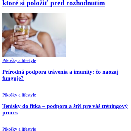
ktoré si položiť pred rozhodnutím
Pikošky a lifestyle
Prírodná podpora trávenia a imunity: čo naozaj
funguje?
Pikošky a lifestyle
Tenisky do fitka – podpora a štýl pre váš tréningový
proces
Pikošky a lifestyle