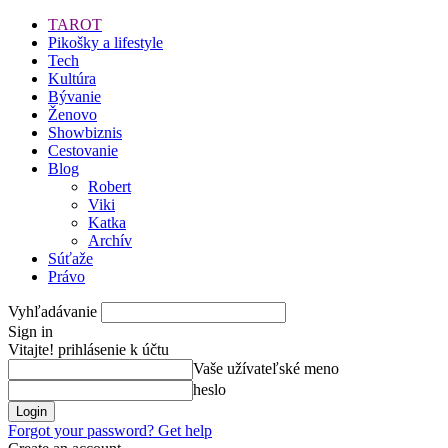
TAROT
Pikošky a lifestyle
Tech
Kultúra
Bývanie
Ženovo
Showbiznis
Cestovanie
Blog
Robert
Viki
Katka
Archív
Súťaže
Právo
Vyhľadávanie
Sign in
Vitajte! prihlásenie k účtu
Vaše užívateľské meno
heslo
Forgot your password? Get help