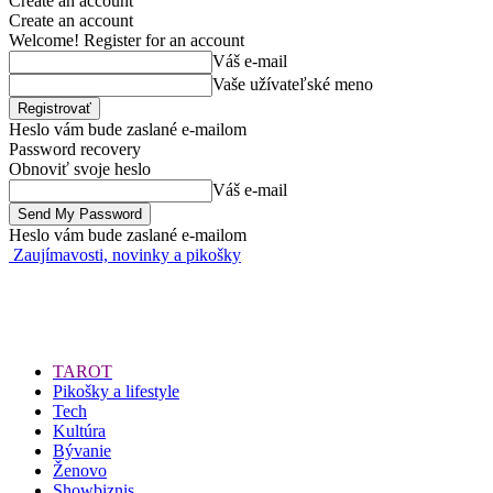
Create an account
Create an account
Welcome! Register for an account
Váš e-mail
Vaše užívateľské meno
Heslo vám bude zaslané e-mailom
Password recovery
Obnoviť svoje heslo
Váš e-mail
Heslo vám bude zaslané e-mailom
Zaujímavosti, novinky a pikošky
TAROT
Pikošky a lifestyle
Tech
Kultúra
Bývanie
Ženovo
Showbiznis