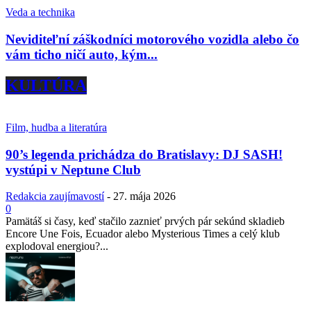
Veda a technika
Neviditeľní záškodníci motorového vozidla alebo čo
vám ticho ničí auto, kým...
KULTÚRA
Film, hudba a literatúra
90’s legenda prichádza do Bratislavy: DJ SASH!
vystúpi v Neptune Club
Redakcia zaujímavostí
-
27. mája 2026
0
Pamätáš si časy, keď stačilo zaznieť prvých pár sekúnd skladieb
Encore Une Fois, Ecuador alebo Mysterious Times a celý klub
explodoval energiou?...