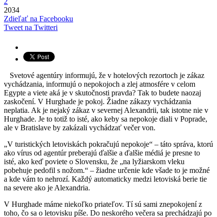
2
2034
Zdieľať na Facebooku
Tweet na Twitteri
Svetové agentúry informujú, že v hotelových rezortoch je zákaz
vychádzania, informujú o nepokojoch a zlej atmosfére v celom
Egypte a viete aká je v skutočnosti pravda? Tak to budete naozaj
zaskočení. V Hurghade je pokoj. Žiadne zákazy vychádzania
neplatia. Ak je nejaký zákaz v severnej Alexandrii, tak istotne nie v
Hurghade. Je to totiž to isté, ako keby sa nepokoje diali v Poprade,
ale v Bratislave by zakázali vychádzať večer von.
„V turistických letoviskách pokračujú nepokoje“ – táto správa, ktorú
ako vírus od agentúr preberajú ďalšie a ďalšie médiá je presne to
isté, ako keď poviete o Slovensku, že „na lyžiarskom vleku
pobehuje pedofil s nožom.“ – žiadne určenie kde všade to je možné
a kde vám to nehrozí. Každý automaticky medzi letoviská berie tie
na severe ako je Alexandria.
V Hurghade máme niekoľko priateľov. Tí sú sami znepokojení z
toho, čo sa o letovisku píše. Do neskorého večera sa prechádzajú po