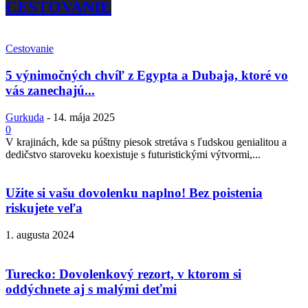
CESTOVANIE
Cestovanie
5 výnimočných chvíľ z Egypta a Dubaja, ktoré vo
vás zanechajú...
Gurkuda
-
14. mája 2025
0
V krajinách, kde sa púštny piesok stretáva s ľudskou genialitou a
dedičstvo staroveku koexistuje s futuristickými výtvormi,...
Užite si vašu dovolenku naplno! Bez poistenia
riskujete veľa
1. augusta 2024
Turecko: Dovolenkový rezort, v ktorom si
oddýchnete aj s malými deťmi