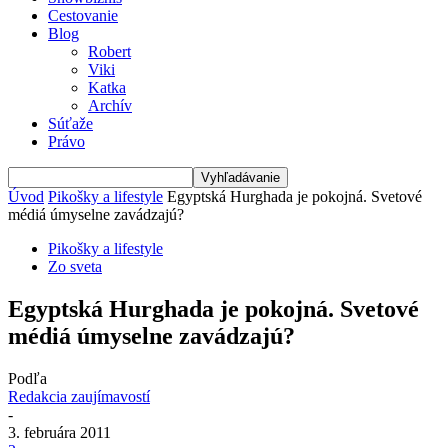
Cestovanie
Blog
Robert
Viki
Katka
Archív
Súťaže
Právo
Úvod
Pikošky a lifestyle
Egyptská Hurghada je pokojná. Svetové
médiá úmyselne zavádzajú?
Pikošky a lifestyle
Zo sveta
Egyptská Hurghada je pokojná. Svetové
médiá úmyselne zavádzajú?
Podľa
Redakcia zaujímavostí
-
3. februára 2011