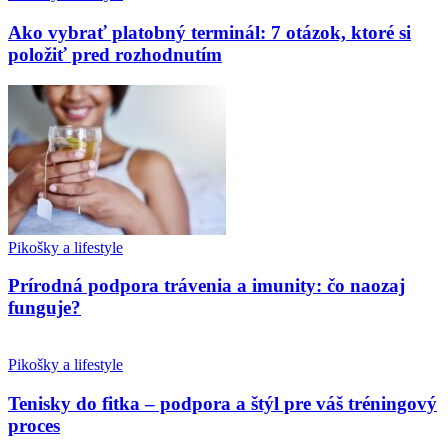
Ako vybrať platobný terminál: 7 otázok, ktoré si
položiť pred rozhodnutím
Pikošky a lifestyle
Prírodná podpora trávenia a imunity: čo naozaj
funguje?
Pikošky a lifestyle
Tenisky do fitka – podpora a štýl pre váš tréningový
proces