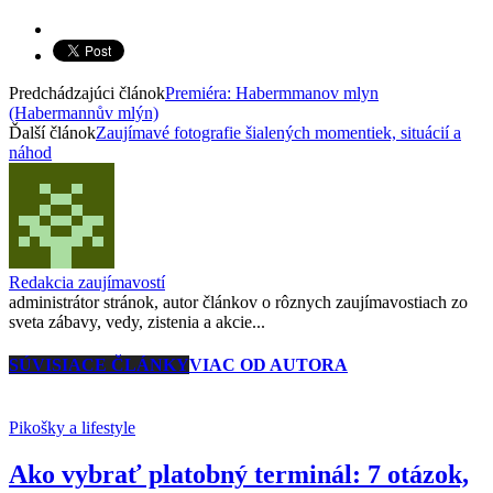
Predchádzajúci článok
Premiéra: Habermmanov mlyn
(Habermannův mlýn)
Ďalší článok
Zaujímavé fotografie šialených momentiek, situácií a
náhod
Redakcia zaujímavostí
administrátor stránok, autor článkov o rôznych zaujímavostiach zo
sveta zábavy, vedy, zistenia a akcie...
SÚVISIACE ČLÁNKY
VIAC OD AUTORA
Pikošky a lifestyle
Ako vybrať platobný terminál: 7 otázok,