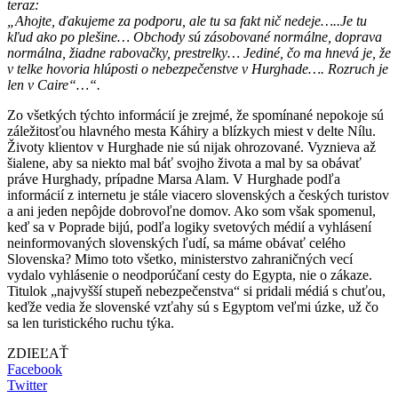
teraz:
„Ahojte, ďakujeme za podporu, ale tu sa fakt nič nedeje…..Je tu
kľud ako po plešine… Obchody sú zásobované normálne, doprava
normálna, žiadne rabovačky, prestrelky… Jediné, čo ma hnevá je, že
v telke hovoria hlúposti o nebezpečenstve v Hurghade…. Rozruch je
len v Caire“…“.
Zo všetkých týchto informácií je zrejmé, že spomínané nepokoje sú
záležitosťou hlavného mesta Káhiry a blízkych miest v delte Nílu.
Životy klientov v Hurghade nie sú nijak ohrozované. Vyznieva až
šialene, aby sa niekto mal báť svojho života a mal by sa obávať
práve Hurghady, prípadne Marsa Alam. V Hurghade podľa
informácií z internetu je stále viacero slovenských a českých turistov
a ani jeden nepôjde dobrovoľne domov. Ako som však spomenul,
keď sa v Poprade bijú, podľa logiky svetových médií a vyhlásení
neinformovaných slovenských ľudí, sa máme obávať celého
Slovenska? Mimo toto všetko, ministerstvo zahraničných vecí
vydalo vyhlásenie o neodporúčaní cesty do Egypta, nie o zákaze.
Titulok „najvyšší stupeň nebezpečenstva“ si pridali médiá s chuťou,
keďže vedia že slovenské vzťahy sú s Egyptom veľmi úzke, už čo
sa len turistického ruchu týka.
ZDIEĽAŤ
Facebook
Twitter