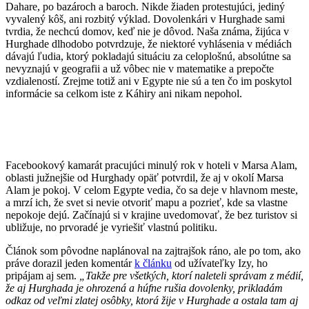
Dahare, po bazároch a baroch. Nikde žiaden protestujúci, jediný
vyvalený kôš, ani rozbitý výklad. Dovolenkári v Hurghade sami
tvrdia, že nechcú domov, keď nie je dôvod. Naša známa, žijúca v
Hurghade dlhodobo potvrdzuje, že niektoré vyhlásenia v médiách
dávajú ľudia, ktorý pokladajú situáciu za celoplošnú, absolútne sa
nevyznajú v geografii a už vôbec nie v matematike a prepočte
vzdialeností. Zrejme totiž ani v Egypte nie sú a ten čo im poskytol
informácie sa celkom iste z Káhiry ani nikam nepohol.
Facebookový kamarát pracujúci minulý rok v hoteli v Marsa Alam,
oblasti južnejšie od Hurghady opäť potvrdil, že aj v okolí Marsa
Alam je pokoj. V celom Egypte vedia, čo sa deje v hlavnom meste,
a mrzí ich, že svet si nevie otvoriť mapu a pozrieť, kde sa vlastne
nepokoje dejú. Začínajú si v krajine uvedomovať, že bez turistov si
ubližuje, no prvoradé je vyriešiť vlastnú politiku.
Článok som pôvodne naplánoval na zajtrajšok ráno, ale po tom, ako
práve dorazil jeden komentár
k článku
od užívateľky Izy, ho
pripájam aj sem.
„Takže pre všetkých, ktorí naleteli správam z médií,
že aj Hurghada je ohrozená a húfne rušia dovolenky, prikladám
odkaz od veľmi zlatej osôbky, ktorá žije v Hurghade a ostala tam aj