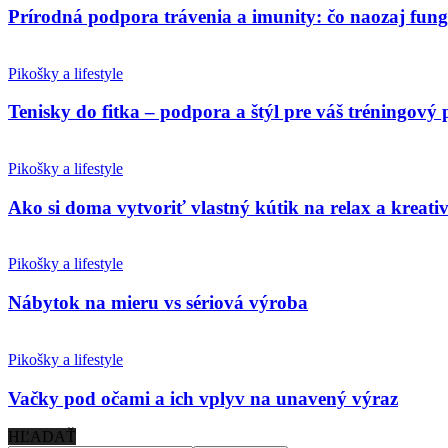
Prírodná podpora trávenia a imunity: čo naozaj fun
Pikošky a lifestyle
Tenisky do fitka – podpora a štýl pre váš tréningový 
Pikošky a lifestyle
Ako si doma vytvoriť vlastný kútik na relax a kreativ
Pikošky a lifestyle
Nábytok na mieru vs sériová výroba
Pikošky a lifestyle
Vačky pod očami a ich vplyv na unavený výraz
HĽADAŤ