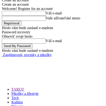
Create an account
Create an account
Welcome! Register for an account
Váš e-mail
Vaše užívateľské meno
Heslo vám bude zaslané e-mailom
Password recovery
Obnoviť svoje heslo
Váš e-mail
Heslo vám bude zaslané e-mailom
Zaujímavosti, novinky a pikošky
TAROT
Pikošky a lifestyle
Tech
Kultúra