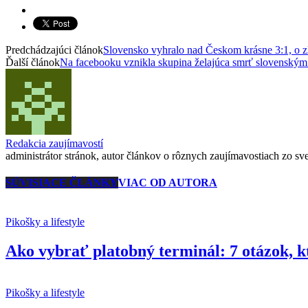
Predchádzajúci článok
Slovensko vyhralo nad Českom krásne 3:1, o z
Ďalší článok
Na facebooku vznikla skupina želajúca smrť slovenským
Redakcia zaujímavostí
administrátor stránok, autor článkov o rôznych zaujímavostiach zo svet
SÚVISIACE ČLÁNKY
VIAC OD AUTORA
Pikošky a lifestyle
Ako vybrať platobný terminál: 7 otázok, k
Pikošky a lifestyle