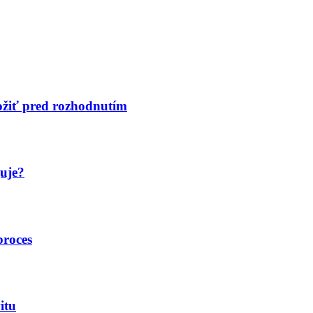
ložiť pred rozhodnutím
guje?
proces
itu