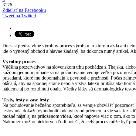
3176
Zdieľať na Facebooku
Tweet na Twitteri
Dnes si predstavíme výrobný proces výrobku, o ktorom azda ani netreb
ide o výnosný obchod a hlavne žiadaný, ba dokonca nutný artikel. A
Výrobný proces
Väčšina prezervatívov na slovenskom trhu pochádza z Thajska, alebo z
každom jednom prípade sa na počudovanie venuje veľká pozornosť aj b
prísadami, ktoré mu dopomáhajú k pevnosti a pružnosti. Počas zahriev
otáčajú, aby na spodnej strane nebola vrstva latexu hrubšia ako horná 
nájdeme aj po roztrhnutí obalu. Všetky látky sú dermatologicky testo
Testy, testy a zase testy
Na počudovanie bežného spotrebiteľa, sa venuje obzvlášť pozornosť te
testovania dokáže vyhodnotiť odchýlky od priemeru a vie sa tak zistiť
možné nájsť aj na priloženom videu, ktoré napovie viac o tom, ako to c
Nakoniec možno niektorých ľudí poteší, že celý proces môže byť pln