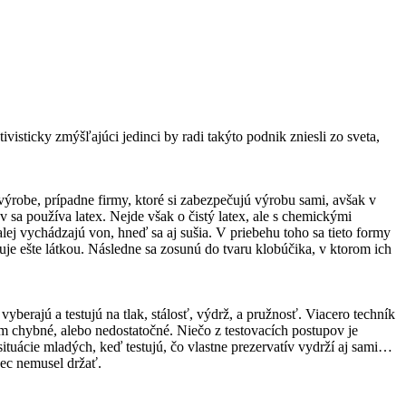
isticky zmýšľajúci jedinci by radi takýto podnik zniesli zo sveta,
výrobe, prípadne firmy, ktoré si zabezpečujú výrobu sami, avšak v
sa používa latex. Nejde však o čistý latex, ale s chemickými
ej vychádzajú von, hneď sa aj sušia. V priebehu toho sa tieto formy
truje ešte látkou. Následne sa zosunú do tvaru klobúčika, v ktorom ich
berajú a testujú na tlak, stálosť, výdrž, a pružnosť. Viacero techník
čom chybné, alebo nedostatočné. Niečo z testovacích postupov je
 situácie mladých, keď testujú, čo vlastne prezervatív vydrží aj sami…
bec nemusel držať.