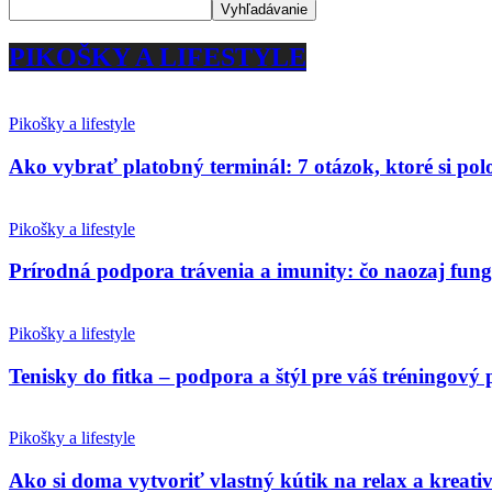
PIKOŠKY A LIFESTYLE
Pikošky a lifestyle
Ako vybrať platobný terminál: 7 otázok, ktoré si po
Pikošky a lifestyle
Prírodná podpora trávenia a imunity: čo naozaj fun
Pikošky a lifestyle
Tenisky do fitka – podpora a štýl pre váš tréningový 
Pikošky a lifestyle
Ako si doma vytvoriť vlastný kútik na relax a kreativ