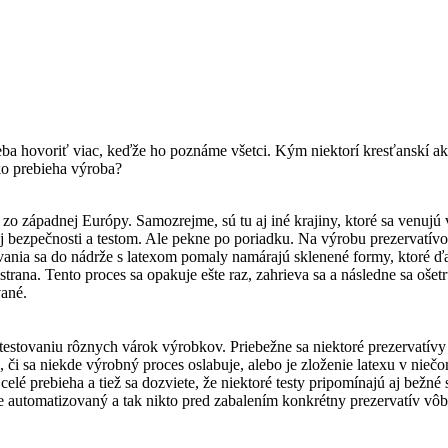
a hovoriť viac, keďže ho poznáme všetci. Kým niektorí kresťanskí aktiv
ko prebieha výroba?
o západnej Európy. Samozrejme, sú tu aj iné krajiny, ktoré sa venujú 
ezpečnosti a testom. Ale pekne po poriadku. Na výrobu prezervatívov 
ania sa do nádrže s latexom pomaly namárajú sklenené formy, ktoré ďal
strana. Tento proces sa opakuje ešte raz, zahrieva sa a následne sa oše
vané.
stovaniu rôznych várok výrobkov. Priebežne sa niektoré prezervatívy vy
, či sa niekde výrobný proces oslabuje, alebo je zloženie latexu v nie
elé prebieha a tiež sa dozviete, že niektoré testy pripomínajú aj bežné
e automatizovaný a tak nikto pred zabalením konkrétny prezervatív vô