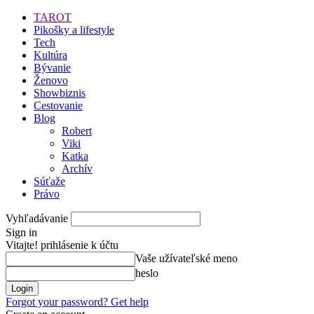
TAROT
Pikošky a lifestyle
Tech
Kultúra
Bývanie
Ženovo
Showbiznis
Cestovanie
Blog
Robert
Viki
Katka
Archív
Súťaže
Právo
Vyhľadávanie
Sign in
Vitajte! prihlásenie k účtu
Vaše užívateľské meno
heslo
Forgot your password? Get help