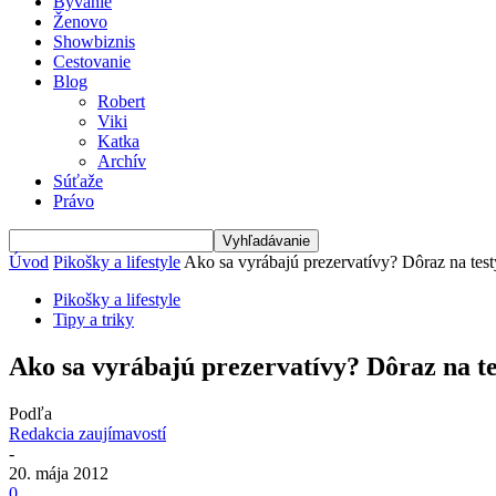
Bývanie
Ženovo
Showbiznis
Cestovanie
Blog
Robert
Viki
Katka
Archív
Súťaže
Právo
Úvod
Pikošky a lifestyle
Ako sa vyrábajú prezervatívy? Dôraz na test
Pikošky a lifestyle
Tipy a triky
Ako sa vyrábajú prezervatívy? Dôraz na te
Podľa
Redakcia zaujímavostí
-
20. mája 2012
0