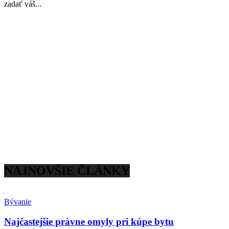
zadať váš...
NAJNOVŠIE ČLÁNKY
Bývanie
Najčastejšie právne omyly pri kúpe bytu