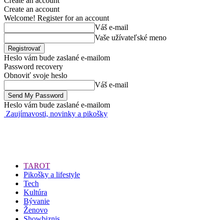
Create an account
Create an account
Welcome! Register for an account
Váš e-mail
Vaše užívateľské meno
Heslo vám bude zaslané e-mailom
Password recovery
Obnoviť svoje heslo
Váš e-mail
Heslo vám bude zaslané e-mailom
Zaujímavosti, novinky a pikošky
TAROT
Pikošky a lifestyle
Tech
Kultúra
Bývanie
Ženovo
Showbiznis