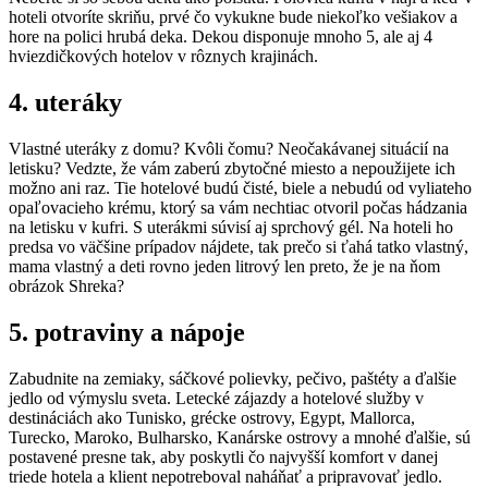
hoteli otvoríte skriňu, prvé čo vykukne bude niekoľko vešiakov a
hore na polici hrubá deka. Dekou disponuje mnoho 5, ale aj 4
hviezdičkových hotelov v rôznych krajinách.
4. uteráky
Vlastné uteráky z domu? Kvôli čomu? Neočakávanej situácií na
letisku? Vedzte, že vám zaberú zbytočné miesto a nepoužijete ich
možno ani raz. Tie hotelové budú čisté, biele a nebudú od vyliateho
opaľovacieho krému, ktorý sa vám nechtiac otvoril počas hádzania
na letisku v kufri. S uterákmi súvisí aj sprchový gél. Na hoteli ho
predsa vo väčšine prípadov nájdete, tak prečo si ťahá tatko vlastný,
mama vlastný a deti rovno jeden litrový len preto, že je na ňom
obrázok Shreka?
5. potraviny a nápoje
Zabudnite na zemiaky, sáčkové polievky, pečivo, paštéty a ďalšie
jedlo od výmyslu sveta. Letecké zájazdy a hotelové služby v
destináciách ako Tunisko, grécke ostrovy, Egypt, Mallorca,
Turecko, Maroko, Bulharsko, Kanárske ostrovy a mnohé ďalšie, sú
postavené presne tak, aby poskytli čo najvyšší komfort v danej
triede hotela a klient nepotreboval naháňať a pripravovať jedlo.