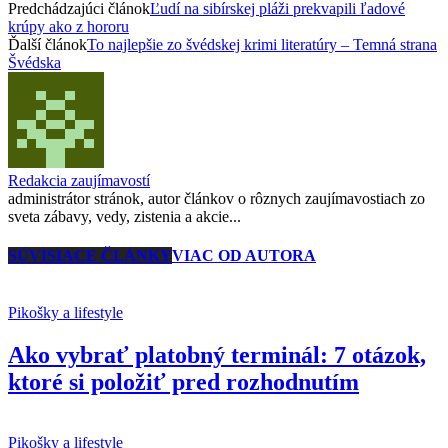
Predchádzajúci článok
Ľudí na sibírskej pláži prekvapili ľadové
krúpy ako z hororu
Ďalší článok
To najlepšie zo švédskej krimi literatúry – Temná strana
Švédska
Redakcia zaujímavostí
administrátor stránok, autor článkov o rôznych zaujímavostiach zo
sveta zábavy, vedy, zistenia a akcie...
SÚVISIACE ČLÁNKY
VIAC OD AUTORA
Pikošky a lifestyle
Ako vybrať platobný terminál: 7 otázok,
ktoré si položiť pred rozhodnutím
Pikošky a lifestyle