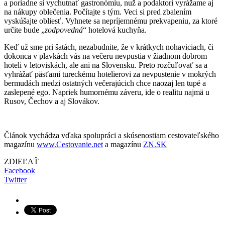
a poriadne si vychutnať gastronómiu, nuž a podaktorí vyrážame aj
na nákupy oblečenia. Počítajte s tým. Veci si pred zbalením
vyskúšajte obliesť. Vyhnete sa nepríjemnému prekvapeniu, za ktoré
určite bude „
zodpovedná
“ hotelová kuchyňa.
Keď už sme pri šatách, nezabudnite, že v krátkych nohaviciach, či
dokonca v plavkách vás na večeru nevpustia v žiadnom dobrom
hoteli v letoviskách, ale ani na Slovensku. Preto rozčuľovať sa a
vyhrážať päsťami tureckému hotelierovi za nevpustenie v mokrých
bermudách medzi ostatných večerajúcich chce naozaj len tupé a
zaslepené ego. Napriek humornému záveru, ide o realitu najmä u
Rusov, Čechov a aj Slovákov.
Článok vychádza vďaka spolupráci a skúsenostiam cestovateľského
magazínu
www.Cestovanie.net
a magazínu
ZN.SK
ZDIEĽAŤ
Facebook
Twitter