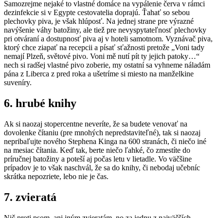
Samozrejme nejaké to vlastné domáce na vypálenie červa v rámci
dezinfekcie si v Egypte cestovatelia doprajú. Ťahať so sebou
plechovky piva, je však hlúposť. Na jednej strane pre výrazné
navýšenie váhy batožiny, ale tiež pre nevyspytateľnosť plechovky
pri otváraní a dostupnosť piva aj v hoteli samotnom. Vyznávač piva,
ktorý chce ziapať na recepcii a písať sťažnosti pretože „Voni tady
nemají Plzeň, světové pivo. Voni mě nutí pít ty jejich patoky…“
nech si radšej vlastné pivo zoberie, my ostatní sa vyhneme náladám
pána z Liberca z pred roka a ušetríme si miesto na manželkine
suveníry.
6. hrubé knihy
Ak si naozaj stopercentne neveríte, že sa budete venovať na
dovolenke čítaniu (pre mnohých nepredstaviteľné), tak si naozaj
nepribaľujte nového Stephena Kinga na 600 stranách, či niečo iné
na mesiac čítania. Keď tak, berte niečo ľahké, čo zmestíte do
príručnej batožiny a poteší aj počas letu v lietadle. Vo väčšine
prípadov je to však naschvál, že sa do knihy, či nebodaj učebníc
skrátka nepozriete, lebo nie je čas.
7. zvieratá
Nič proti psom, ani iným zvieratám, no za jednu z najväčších