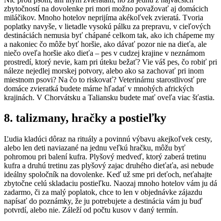
zbytočností na dovolenke pri mori možno považovať aj domácich
miláčikov. Mnoho hotelov neprijíma akékoľvek zvieratá. Tvoria
poplatky navyše, v lietadle vysokú pálku za prepravu, v cieľových
destináciách nemusia byť chápané celkom tak, ako ich chápeme my
a nakoniec čo môže byť horšie, ako dávať pozor nie na dieťa, ale
niečo oveľa horšie ako dieťa – pes v cudzej krajine v neznámom
prostredí, ktorý nevie, kam pri úteku bežať? Vie váš pes, čo robiť pri
náleze nejedlej morskej potvory, alebo ako sa zachovať pri inom
miestnom psovi? Na čo to riskovať? Veterinárnu starostlivosť pre
domáce zvieratká budete márne hľadať v mnohých afrických
krajinách. V Chorvátsku a Taliansku budete mať oveľa viac šťastia.
8. talizmany, hračky a postieľky
Ľudia kladúci dôraz na rituály a povinnú výbavu akejkoľvek cesty,
alebo len deti naviazané na jednu veľkú hračku, môžu byť
pohromou pri balení kufra. Plyšový medveď, ktorý zaberá tretinu
kufra a druhú tretinu zas plyšový zajac druhého dieťaťa, asi nebude
ideálny spoločník na dovolenke. Keď už sme pri deťoch, neťahajte
zbytočne celú skladaciu postieľku. Naozaj mnoho hotelov vám ju dá
zadarmo, či za malý poplatok, chce to len v objednávke zájazdu
napísať do poznámky, že ju potrebujete a destinácia vám ju buď
potvrdí, alebo nie. Záleží od počtu kusov v daný termín.