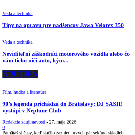
Veda a technika
Tipy na opravu pre nadšencov Jawa Velorex 350
Veda a technika
Neviditeľní záškodníci motorového vozidla alebo čo
vám ticho ničí auto, kým...
KULTÚRA
Film, hudba a literatúra
90’s legenda prichádza do Bratislavy: DJ SASH!
vystúpi v Neptune Club
Redakcia zaujímavostí
-
27. mája 2026
0
Pamätáš si časy, keď stačilo zaznieť prvých pár sekúnd skladieb