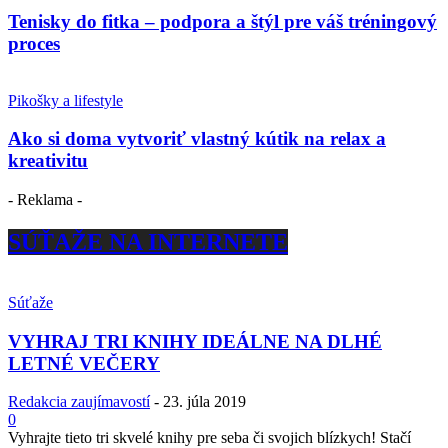
Tenisky do fitka – podpora a štýl pre váš tréningový
proces
Pikošky a lifestyle
Ako si doma vytvoriť vlastný kútik na relax a
kreativitu
- Reklama -
SÚŤAŽE NA INTERNETE
Súťaže
VYHRAJ TRI KNIHY IDEÁLNE NA DLHÉ
LETNÉ VEČERY
Redakcia zaujímavostí
-
23. júla 2019
0
Vyhrajte tieto tri skvelé knihy pre seba či svojich blízkych! Stačí