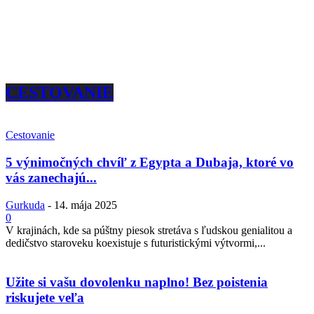
CESTOVANIE
Cestovanie
5 výnimočných chvíľ z Egypta a Dubaja, ktoré vo
vás zanechajú...
Gurkuda
-
14. mája 2025
0
V krajinách, kde sa púštny piesok stretáva s ľudskou genialitou a
dedičstvo staroveku koexistuje s futuristickými výtvormi,...
Užite si vašu dovolenku naplno! Bez poistenia
riskujete veľa