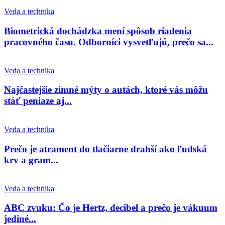
Veda a technika
Biometrická dochádzka mení spôsob riadenia
pracovného času. Odborníci vysvetľujú, prečo sa...
Veda a technika
Najčastejšie zimné mýty o autách, ktoré vás môžu
stáť peniaze aj...
Veda a technika
Prečo je atrament do tlačiarne drahší ako ľudská
krv a gram...
Veda a technika
ABC zvuku: Čo je Hertz, decibel a prečo je vákuum
jediné...