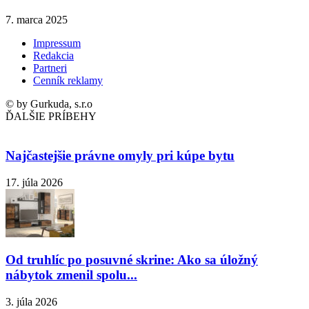
7. marca 2025
Impressum
Redakcia
Partneri
Cenník reklamy
© by Gurkuda, s.r.o
ĎALŠIE PRÍBEHY
Najčastejšie právne omyly pri kúpe bytu
17. júla 2026
Od truhlíc po posuvné skrine: Ako sa úložný
nábytok zmenil spolu...
3. júla 2026