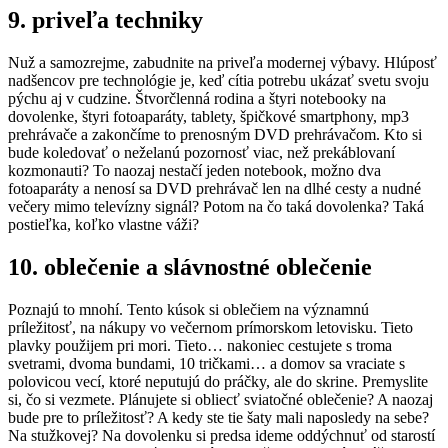
9. priveľa techniky
Nuž a samozrejme, zabudnite na priveľa modernej výbavy. Hlúposť
nadšencov pre technológie je, keď cítia potrebu ukázať svetu svoju
pýchu aj v cudzine. Štvorčlenná rodina a štyri notebooky na
dovolenke, štyri fotoaparáty, tablety, špičkové smartphony, mp3
prehrávače a zakončíme to prenosným DVD prehrávačom. Kto si
bude koledovať o neželanú pozornosť viac, než prekáblovaní
kozmonauti? To naozaj nestačí jeden notebook, možno dva
fotoaparáty a nenosí sa DVD prehrávač len na dlhé cesty a nudné
večery mimo televízny signál? Potom na čo taká dovolenka? Taká
postieľka, koľko vlastne váži?
10. oblečenie a slávnostné oblečenie
Poznajú to mnohí. Tento kúsok si oblečiem na významnú
príležitosť, na nákupy vo večernom prímorskom letovisku. Tieto
plavky použijem pri mori. Tieto… nakoniec cestujete s troma
svetrami, dvoma bundami, 10 tričkami… a domov sa vraciate s
polovicou vecí, ktoré neputujú do práčky, ale do skrine. Premyslite
si, čo si vezmete. Plánujete si obliecť sviatočné oblečenie? A naozaj
bude pre to príležitosť? A kedy ste tie šaty mali naposledy na sebe?
Na stužkovej? Na dovolenku si predsa ideme oddýchnuť od starostí