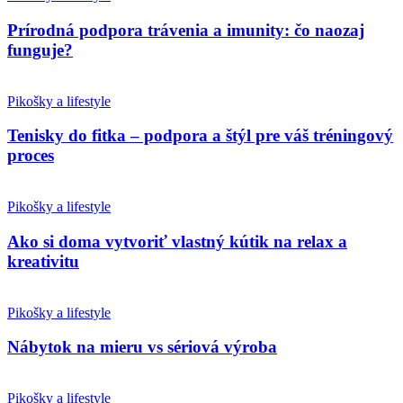
Prírodná podpora trávenia a imunity: čo naozaj
funguje?
Pikošky a lifestyle
Tenisky do fitka – podpora a štýl pre váš tréningový
proces
Pikošky a lifestyle
Ako si doma vytvoriť vlastný kútik na relax a
kreativitu
Pikošky a lifestyle
Nábytok na mieru vs sériová výroba
Pikošky a lifestyle