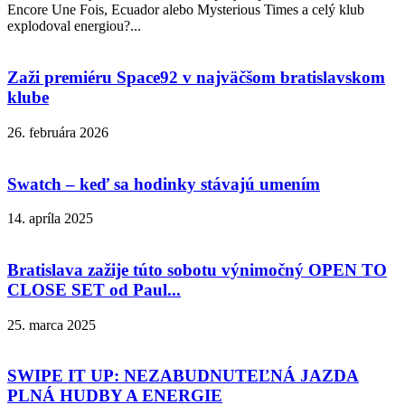
Encore Une Fois, Ecuador alebo Mysterious Times a celý klub
explodoval energiou?...
Zaži premiéru Space92 v najväčšom bratislavskom
klube
26. februára 2026
Swatch – keď sa hodinky stávajú umením
14. apríla 2025
Bratislava zažije túto sobotu výnimočný OPEN TO
CLOSE SET od Paul...
25. marca 2025
SWIPE IT UP: NEZABUDNUTEĽNÁ JAZDA
PLNÁ HUDBY A ENERGIE