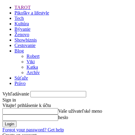
TAROT
Pikošky a lifestyle
Tech
Kultúra
Bývanie
Ženovo
Showbiznis
Cestovanie
Blog
Robert
Viki
Katka
Archív
Súťaže
Právo
Vyhľadávanie
Sign in
Vitajte! prihlásenie k účtu
Vaše užívateľské meno
heslo
Forgot your password? Get help