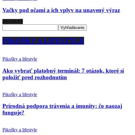
Vačky pod očami a ich vplyv na unavený výraz
HĽADAŤ
PIKOŠKY A LIFESTYLE
Pikošky a lifestyle
Ako vybrať platobný terminál: 7 otázok, ktoré si
položiť pred rozhodnutím
Pikošky a lifestyle
Prírodná podpora trávenia a imunity: čo naozaj
funguje?
Pikošky a lifestyle