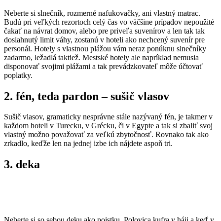
Neberte si slnečník, rozmerné nafukovačky, ani vlastný matrac.
Budú pri veľkých rezortoch celý čas vo väčšine prípadov nepoužité
čakať na návrat domov, alebo pre priveľa suvenírov a len tak tak
dosiahnutý limit váhy, zostanú v hoteli ako nechcený suvenír pre
personál. Hotely s vlastnou plážou vám neraz ponúknu slnečníky
zadarmo, ležadlá taktiež. Mestské hotely ale napríklad nemusia
disponovať svojimi plážami a tak prevádzkovateľ môže účtovať
poplatky.
2. fén, teda pardon – sušič vlasov
Sušič vlasov, gramaticky nesprávne stále nazývaný fén, je takmer v
každom hoteli v Turecku, v Grécku, či v Egypte a tak si zbaliť svoj
vlastný možno považovať za veľkú zbytočnosť. Rovnako tak ako
zrkadlo, keďže len na jednej izbe ich nájdete aspoň tri.
3. deka
Neberte si so sebou deku ako poistku. Polovica kufra v háji a keď v