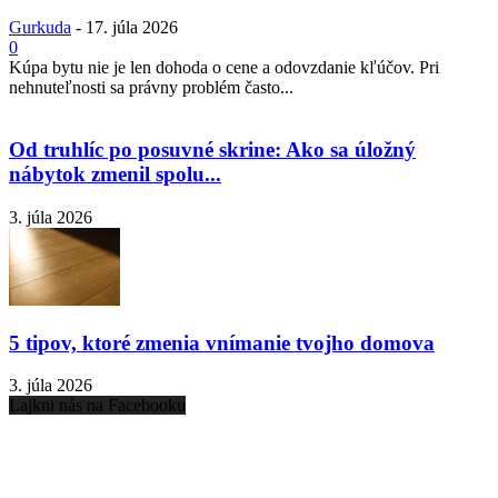
Gurkuda
-
17. júla 2026
0
Kúpa bytu nie je len dohoda o cene a odovzdanie kľúčov. Pri
nehnuteľnosti sa právny problém často...
Od truhlíc po posuvné skrine: Ako sa úložný
nábytok zmenil spolu...
3. júla 2026
5 tipov, ktoré zmenia vnímanie tvojho domova
3. júla 2026
Lajkni nás na Facebooku