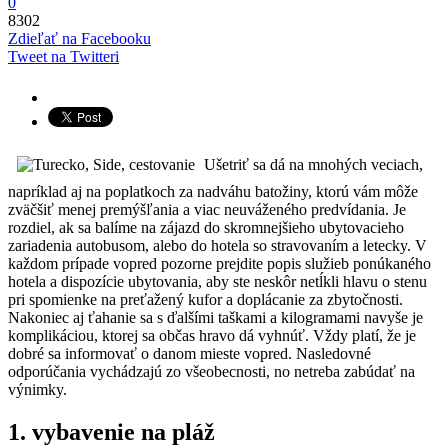
0
8302
Zdieľať na Facebooku
Tweet na Twitteri
Ušetriť sa dá na mnohých veciach,
napríklad aj na poplatkoch za nadváhu batožiny, ktorú vám môže
zväčšiť menej premýšľania a viac neuváženého predvídania. Je
rozdiel, ak sa balíme na zájazd do skromnejšieho ubytovacieho
zariadenia autobusom, alebo do hotela so stravovaním a letecky. V
každom prípade vopred pozorne prejdite popis služieb ponúkaného
hotela a dispozície ubytovania, aby ste neskôr netĺkli hlavu o stenu
pri spomienke na preťažený kufor a doplácanie za zbytočnosti.
Nakoniec aj ťahanie sa s ďalšími taškami a kilogramami navyše je
komplikáciou, ktorej sa občas hravo dá vyhnúť. Vždy platí, že je
dobré sa informovať o danom mieste vopred. Nasledovné
odporúčania vychádzajú zo všeobecnosti, no netreba zabúdať na
výnimky.
1. vybavenie na pláž