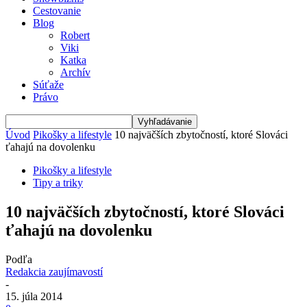
Cestovanie
Blog
Robert
Viki
Katka
Archív
Súťaže
Právo
Úvod
Pikošky a lifestyle
10 najväčších zbytočností, ktoré Slováci
ťahajú na dovolenku
Pikošky a lifestyle
Tipy a triky
10 najväčších zbytočností, ktoré Slováci
ťahajú na dovolenku
Podľa
Redakcia zaujímavostí
-
15. júla 2014