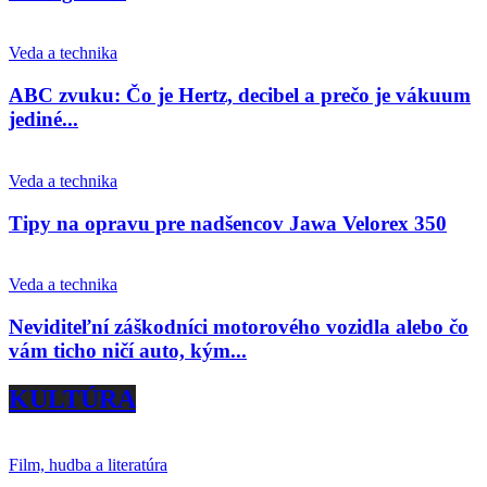
Veda a technika
ABC zvuku: Čo je Hertz, decibel a prečo je vákuum
jediné...
Veda a technika
Tipy na opravu pre nadšencov Jawa Velorex 350
Veda a technika
Neviditeľní záškodníci motorového vozidla alebo čo
vám ticho ničí auto, kým...
KULTÚRA
Film, hudba a literatúra