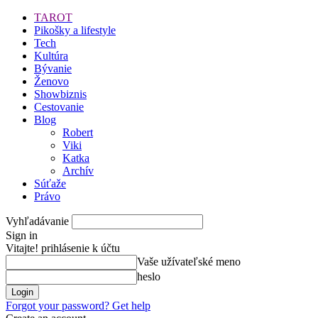
TAROT
Pikošky a lifestyle
Tech
Kultúra
Bývanie
Ženovo
Showbiznis
Cestovanie
Blog
Robert
Viki
Katka
Archív
Súťaže
Právo
Vyhľadávanie
Sign in
Vitajte! prihlásenie k účtu
Vaše užívateľské meno
heslo
Forgot your password? Get help