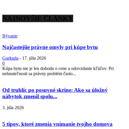
NAJNOVŠIE ČLÁNKY
Bývanie
Najčastejšie právne omyly pri kúpe bytu
Gurkuda
-
17. júla 2026
0
Kúpa bytu nie je len dohoda o cene a odovzdanie kľúčov. Pri
nehnuteľnosti sa právny problém často...
Od truhlíc po posuvné skrine: Ako sa úložný
nábytok zmenil spolu...
3. júla 2026
5 tipov, ktoré zmenia vnímanie tvojho domova