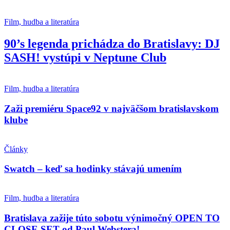
Film, hudba a literatúra
90’s legenda prichádza do Bratislavy: DJ
SASH! vystúpi v Neptune Club
Film, hudba a literatúra
Zaži premiéru Space92 v najväčšom bratislavskom
klube
Články
Swatch – keď sa hodinky stávajú umením
Film, hudba a literatúra
Bratislava zažije túto sobotu výnimočný OPEN TO
CLOSE SET od Paul Webstera!