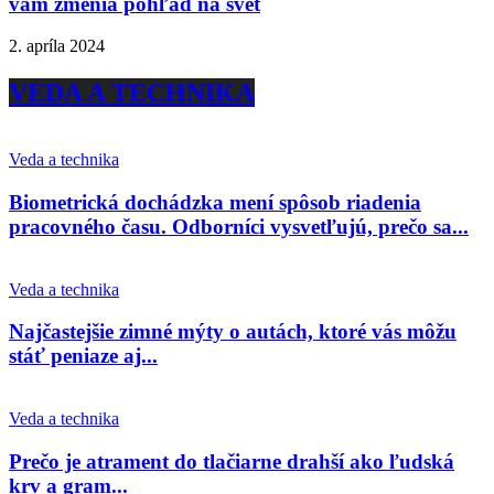
vám zmenia pohľad na svet
2. apríla 2024
VEDA A TECHNIKA
Veda a technika
Biometrická dochádzka mení spôsob riadenia
pracovného času. Odborníci vysvetľujú, prečo sa...
Veda a technika
Najčastejšie zimné mýty o autách, ktoré vás môžu
stáť peniaze aj...
Veda a technika
Prečo je atrament do tlačiarne drahší ako ľudská
krv a gram...