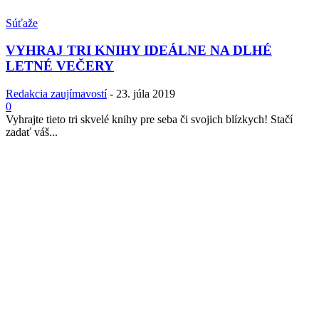
Súťaže
VYHRAJ TRI KNIHY IDEÁLNE NA DLHÉ
LETNÉ VEČERY
Redakcia zaujímavostí
-
23. júla 2019
0
Vyhrajte tieto tri skvelé knihy pre seba či svojich blízkych! Stačí
zadať váš...