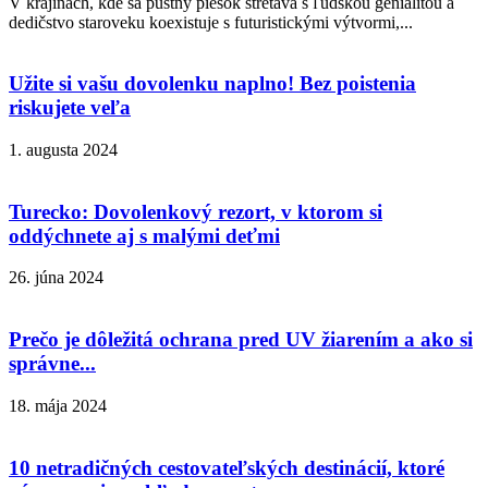
V krajinách, kde sa púštny piesok stretáva s ľudskou genialitou a
dedičstvo staroveku koexistuje s futuristickými výtvormi,...
Užite si vašu dovolenku naplno! Bez poistenia
riskujete veľa
1. augusta 2024
Turecko: Dovolenkový rezort, v ktorom si
oddýchnete aj s malými deťmi
26. júna 2024
Prečo je dôležitá ochrana pred UV žiarením a ako si
správne...
18. mája 2024
10 netradičných cestovateľských destinácií, ktoré