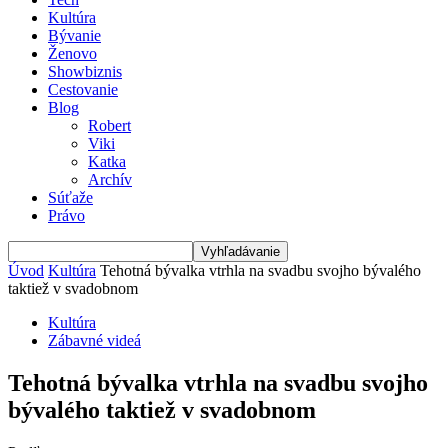
Kultúra
Bývanie
Ženovo
Showbiznis
Cestovanie
Blog
Robert
Viki
Katka
Archív
Súťaže
Právo
Úvod
Kultúra
Tehotná bývalka vtrhla na svadbu svojho bývalého
taktiež v svadobnom
Kultúra
Zábavné videá
Tehotná bývalka vtrhla na svadbu svojho
bývalého taktiež v svadobnom