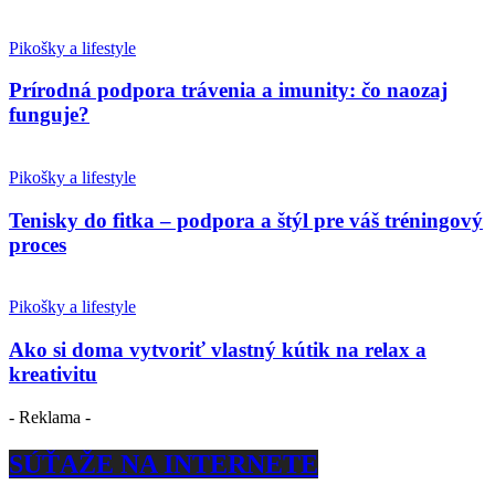
Pikošky a lifestyle
Prírodná podpora trávenia a imunity: čo naozaj
funguje?
Pikošky a lifestyle
Tenisky do fitka – podpora a štýl pre váš tréningový
proces
Pikošky a lifestyle
Ako si doma vytvoriť vlastný kútik na relax a
kreativitu
- Reklama -
SÚŤAŽE NA INTERNETE