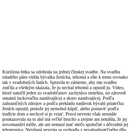
Kuriózna bitka sa odohrala na jednej čínskej svadbe. Na svadbu
mladého páru vtrhla bývalka ženícha, tehotná a ešte k tomu rovnako
tak v svadobných šatách. Spravila to zámerne, aby mu svadbu
zničila a všetkým ukázala, že ju nechal tehotnú a opustil ju. Video,
ktoré natočil jeden zo svadobčanov zachytáva smiešnu, no zároveň
smutnú fackovačku nastávajúcej a skoro nastávajúcej. Podľa
zahraničných zdrojov a podľa prekladu nadávok bývalú priateľku
ženích opustil, pretože jej nemohol kúpiť, alebo postaviť podľa
tradície dom a nechcel si ju vziať. Pravá nevesta však neustále
poukazovala na to aké má veľké brucho a zrejme ani netušila, že jej
novomanžel môže, ale ani nemusí mať niečo spoločné s dôvodmi jej
tehotenstva. Nevítaná nevesta sa rozhodla z nezabudnuteľného dňa