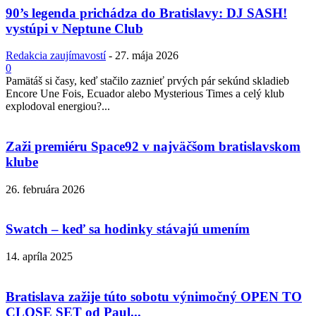
90’s legenda prichádza do Bratislavy: DJ SASH!
vystúpi v Neptune Club
Redakcia zaujímavostí
-
27. mája 2026
0
Pamätáš si časy, keď stačilo zaznieť prvých pár sekúnd skladieb
Encore Une Fois, Ecuador alebo Mysterious Times a celý klub
explodoval energiou?...
Zaži premiéru Space92 v najväčšom bratislavskom
klube
26. februára 2026
Swatch – keď sa hodinky stávajú umením
14. apríla 2025
Bratislava zažije túto sobotu výnimočný OPEN TO
CLOSE SET od Paul...