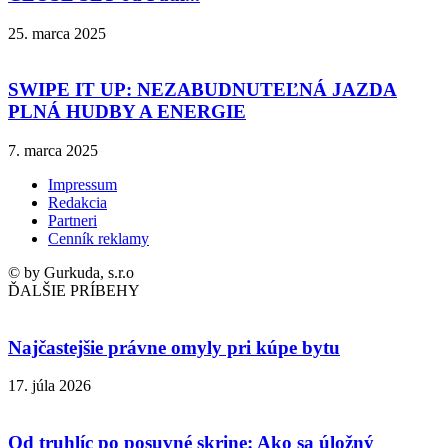
25. marca 2025
SWIPE IT UP: NEZABUDNUTEĽNÁ JAZDA
PLNÁ HUDBY A ENERGIE
7. marca 2025
Impressum
Redakcia
Partneri
Cenník reklamy
© by Gurkuda, s.r.o
ĎALŠIE PRÍBEHY
Najčastejšie právne omyly pri kúpe bytu
17. júla 2026
Od truhlíc po posuvné skrine: Ako sa úložný