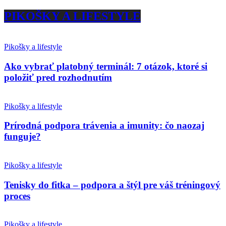
PIKOŠKY A LIFESTYLE
Pikošky a lifestyle
Ako vybrať platobný terminál: 7 otázok, ktoré si
položiť pred rozhodnutím
Pikošky a lifestyle
Prírodná podpora trávenia a imunity: čo naozaj
funguje?
Pikošky a lifestyle
Tenisky do fitka – podpora a štýl pre váš tréningový
proces
Pikošky a lifestyle