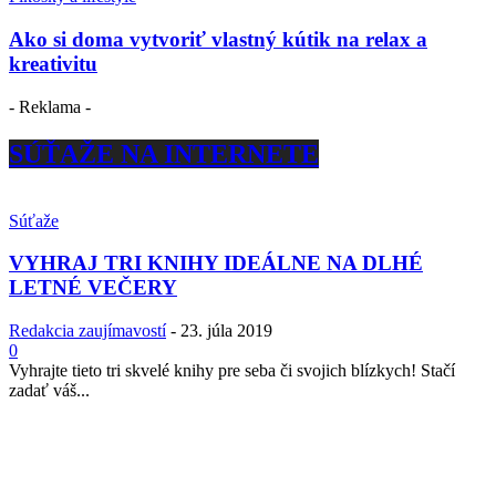
Ako si doma vytvoriť vlastný kútik na relax a
kreativitu
- Reklama -
SÚŤAŽE NA INTERNETE
Súťaže
VYHRAJ TRI KNIHY IDEÁLNE NA DLHÉ
LETNÉ VEČERY
Redakcia zaujímavostí
-
23. júla 2019
0
Vyhrajte tieto tri skvelé knihy pre seba či svojich blízkych! Stačí
zadať váš...