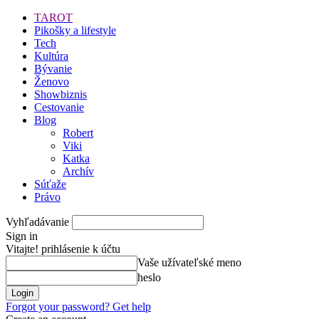
TAROT
Pikošky a lifestyle
Tech
Kultúra
Bývanie
Ženovo
Showbiznis
Cestovanie
Blog
Robert
Viki
Katka
Archív
Súťaže
Právo
Vyhľadávanie
Sign in
Vitajte! prihlásenie k účtu
Vaše užívateľské meno
heslo
Forgot your password? Get help