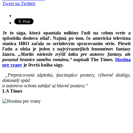
Tweet na Twitteri
Je to sága, ktorá opantala milióny ľudí na celom svete a
spôsobila doslova ošiaľ. Najmä po tom, čo americká televízna
stanica HBO začala so seriálovým spracovaním série. Pieseň
ľadu a ohňa je jeden z najvýraznejších fenoménov fantasy
žánru.
„Martin nielenže zvýšil latku pre autorov fantasy, ale
posunul hranice samého románu,“
napísali The Times.
Hostina
pre vrany
je štvrtá kniha ságy.
„Prepracovaná zápletka, fascinujúce postavy, výborné dialógy,
dokonalý spád
a autorova ochota zabíjať aj hlavné postavy.“
LA Times