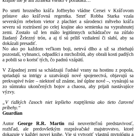
krajine nie je ani zďaleka všetko v poriadku…
Po smrti hrozného kráľa Joffreyho vládne Cersei v Kráľovom
prístave ako kráľovná regentka. Smrť Robba Starka vzala
severským rebelom vietor z plachiet a súrodenci mŕtveho kráľa
severu sú roztrúsení po celej krajine ako semienka na vyprahnutej
zemi. Zostalo už len málo legitímnych uchádzačov na zúfalo
žiadaný Železný trón, a aj tí sú príliš vzdialení či slabí, aby sa
dokázali presadiť.
No ako po každom veľkom boji, netrvá dlho a už sa zbiehajú
pozostalí, vyhnanci, odpadlíci a mrchožrúti, aby obrali kosti padlých
a pobili sa o korisť tých, čo padnú vzápätí.
V Západnej zemi sa schádzajú ľudské vrany na hostinu z popola,
spriadajú sa intrigy a uzatvárajú nové spojenectvá, objavujú sa
prekvapivé tváre – niektoré už známe, iné úplne nové –, vynárajú sa
zo súmraku ukončených bojov a chaosu, aby prijali nastávajúce
výzvy.
„V ťažkých časoch niet lepšieho rozptýlenia ako tieto čarovné
príbehy.“
Guardian
Autor
George R.R. Martin
má neuveriteľnú predstavivosť,
rozhľad, ale predovšetkým rozprávačské majstrovstvo, ktoré
dokazuje v každej novej knihe. Vie si vytvoriť vlastnú mytológiu a