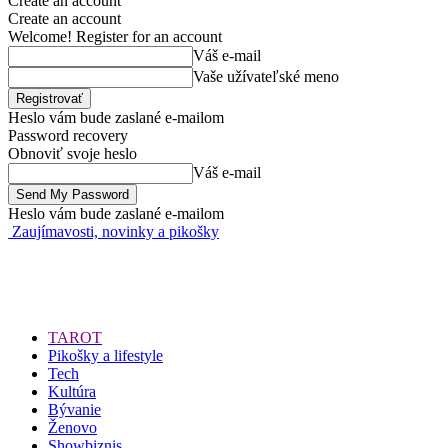
Create an account
Create an account
Welcome! Register for an account
Váš e-mail
Vaše užívateľské meno
Heslo vám bude zaslané e-mailom
Password recovery
Obnoviť svoje heslo
Váš e-mail
Heslo vám bude zaslané e-mailom
Zaujímavosti, novinky a pikošky
TAROT
Pikošky a lifestyle
Tech
Kultúra
Bývanie
Ženovo
Showbiznis