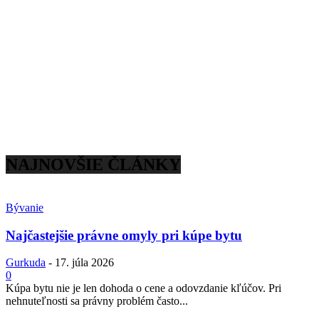
NAJNOVŠIE ČLÁNKY
Bývanie
Najčastejšie právne omyly pri kúpe bytu
Gurkuda
-
17. júla 2026
0
Kúpa bytu nie je len dohoda o cene a odovzdanie kľúčov. Pri
nehnuteľnosti sa právny problém často...