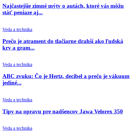
Najčastejšie zimné mýty o autách, ktoré vás môžu
stáť peniaze aj...
Veda a technika
Prečo je atrament do tlačiarne drahší ako ľudská
krv a gram...
Veda a technika
ABC zvuku: Čo je Hertz, decibel a prečo je vákuum
jediné...
Veda a technika
Tipy na opravu pre nadšencov Jawa Velorex 350
Veda a technika