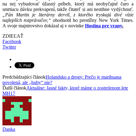
na nej vybudovať úžasný príbeh, ktorý má neobyčajné čaro a
smrtiacu dávku prekvapení, takže čitateľ si ani nestihne vydýchnuť.
„Pán Martin je literárny derviš, z ktorého tryskajú divé vízie
najlepších rozprávačov,“
ohodnotil ho prestížny New York Times.
A svoje majstrovstvo dokázal aj v novinke
Hostina pre vrany
.
ZDIEĽAŤ
Facebook
Twitter
Predchádzajúci článok
Holandsko a drogy: Prečo je marihuana
povolená, ale „huby“ nie?
Ďalší článok
Aktuálne: Jasné fakty, ktoré máme o zostrelenom lete
MH17
Danka