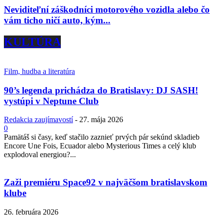
Neviditeľní záškodníci motorového vozidla alebo čo
vám ticho ničí auto, kým...
KULTÚRA
Film, hudba a literatúra
90’s legenda prichádza do Bratislavy: DJ SASH!
vystúpi v Neptune Club
Redakcia zaujímavostí
-
27. mája 2026
0
Pamätáš si časy, keď stačilo zaznieť prvých pár sekúnd skladieb
Encore Une Fois, Ecuador alebo Mysterious Times a celý klub
explodoval energiou?...
Zaži premiéru Space92 v najväčšom bratislavskom
klube
26. februára 2026