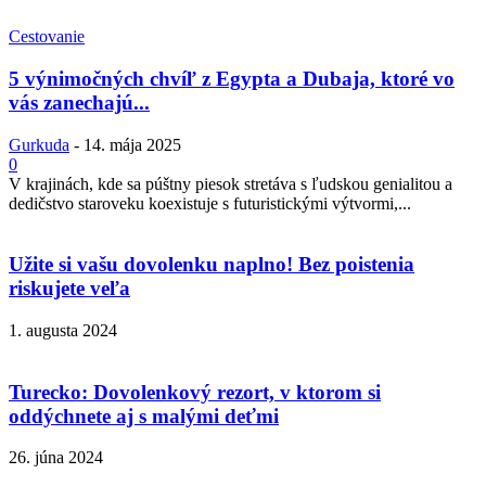
Cestovanie
5 výnimočných chvíľ z Egypta a Dubaja, ktoré vo
vás zanechajú...
Gurkuda
-
14. mája 2025
0
V krajinách, kde sa púštny piesok stretáva s ľudskou genialitou a
dedičstvo staroveku koexistuje s futuristickými výtvormi,...
Užite si vašu dovolenku naplno! Bez poistenia
riskujete veľa
1. augusta 2024
Turecko: Dovolenkový rezort, v ktorom si
oddýchnete aj s malými deťmi
26. júna 2024