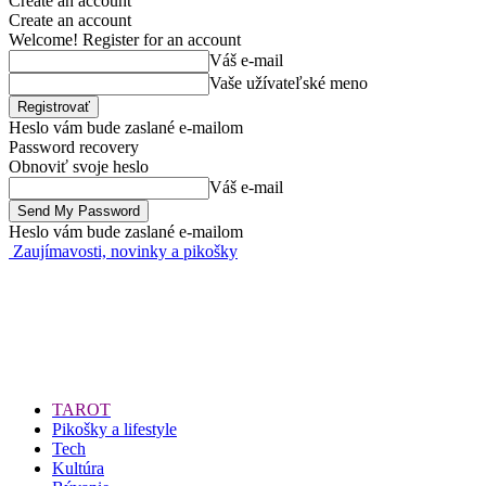
Create an account
Create an account
Welcome! Register for an account
Váš e-mail
Vaše užívateľské meno
Heslo vám bude zaslané e-mailom
Password recovery
Obnoviť svoje heslo
Váš e-mail
Heslo vám bude zaslané e-mailom
Zaujímavosti, novinky a pikošky
TAROT
Pikošky a lifestyle
Tech
Kultúra