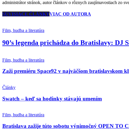
administrátor stránok, autor článkov o rôznych zaujímavostiach zo svet
SÚVISIACE ČLÁNKY
VIAC OD AUTORA
Film, hudba a literatúra
90’s legenda prichádza do Bratislavy: DJ
Film, hudba a literatúra
Zaži premiéru Space92 v najväčšom bratislavskom k
Články
Swatch – keď sa hodinky stávajú umením
Film, hudba a literatúra
Bratislava zažije túto sobotu výnimočný OPEN TO