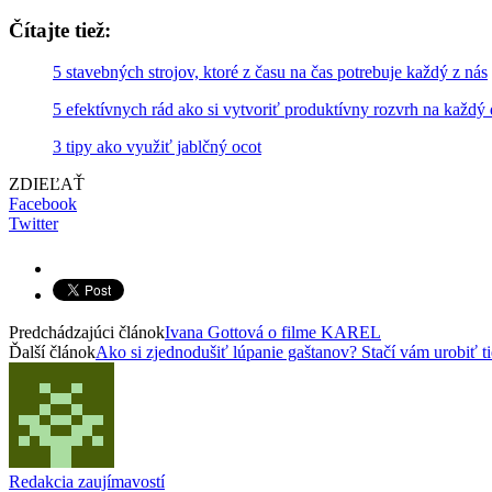
Čítajte tiež:
5 stavebných strojov, ktoré z času na čas potrebuje každý z nás
5 efektívnych rád ako si vytvoriť produktívny rozvrh na každý
3 tipy ako využiť jablčný ocot
ZDIEĽAŤ
Facebook
Twitter
Predchádzajúci článok
Ivana Gottová o filme KAREL
Ďalší článok
Ako si zjednodušiť lúpanie gaštanov? Stačí vám urobiť ti
Redakcia zaujímavostí