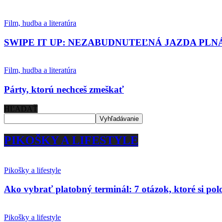
Film, hudba a literatúra
SWIPE IT UP: NEZABUDNUTEĽNÁ JAZDA PLN
Film, hudba a literatúra
Párty, ktorú nechceš zmeškať
HĽADAŤ
PIKOŠKY A LIFESTYLE
Pikošky a lifestyle
Ako vybrať platobný terminál: 7 otázok, ktoré si po
Pikošky a lifestyle