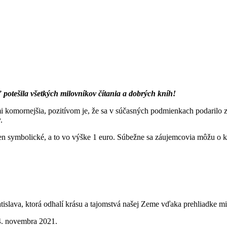
 potešila všetkých milovníkov čítania a dobrých kníh!
 komornejšia, pozitívom je, že sa v súčasných podmienkach podarilo z
.
len symbolické, a to vo výške 1 euro. Súbežne sa záujemcovia môžu o k
islava, ktorá odhalí krásu a tajomstvá našej Zeme vďaka prehliadke mi
14. novembra 2021.