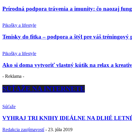
Prírodná podpora trávenia a imunity: čo naozaj fun
Pikošky a lifestyle
Tenisky do fitka – podpora a štýl pre váš tréningový 
Pikošky a lifestyle
Ako si doma vytvoriť vlastný kútik na relax a kreativ
- Reklama -
SÚŤAŽE NA INTERNETE
Súťaže
VYHRAJ TRI KNIHY IDEÁLNE NA DLHÉ LETN
Redakcia zaujímavostí
-
23. júla 2019