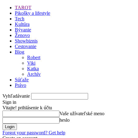
TAROT
Pikošky a lifestyle
Tech
Kultúra
Bývanie
Ženovo
Showbiznis
Cestovanie
Blog
Robert
Viki
Katka
Archív
Súťaže
Právo
Vyhľadávanie
Sign in
Vitajte! prihlásenie k účtu
Vaše užívateľské meno
heslo
Forgot your password? Get help