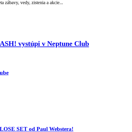
a zábavy, vedy, zistenia a akcie...
 SASH! vystúpi v Neptune Club
lube
 CLOSE SET od Paul Webstera!