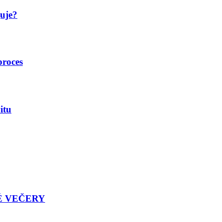
guje?
proces
itu
É VEČERY