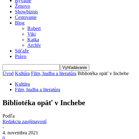
Bývanie
Ženovo
Showbiznis
Cestovanie
Blog
Robert
Viki
Katka
Archív
Súťaže
Právo
Úvod
Kultúra
Film, hudba a literatúra
Bibliotéka opäť v Inchebe
Kultúra
Film, hudba a literatúra
Bibliotéka opäť v Inchebe
Podľa
Redakcia zaujímavostí
-
4. novembra 2021
0