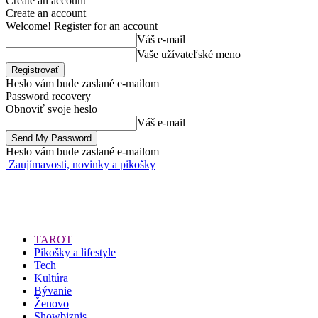
Create an account
Create an account
Welcome! Register for an account
Váš e-mail
Vaše užívateľské meno
Heslo vám bude zaslané e-mailom
Password recovery
Obnoviť svoje heslo
Váš e-mail
Heslo vám bude zaslané e-mailom
Zaujímavosti, novinky a pikošky
TAROT
Pikošky a lifestyle
Tech
Kultúra
Bývanie
Ženovo
Showbiznis