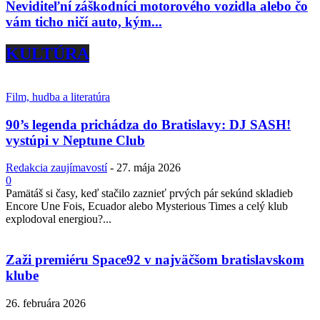
Neviditeľní záškodníci motorového vozidla alebo čo
vám ticho ničí auto, kým...
KULTÚRA
Film, hudba a literatúra
90’s legenda prichádza do Bratislavy: DJ SASH!
vystúpi v Neptune Club
Redakcia zaujímavostí
-
27. mája 2026
0
Pamätáš si časy, keď stačilo zaznieť prvých pár sekúnd skladieb
Encore Une Fois, Ecuador alebo Mysterious Times a celý klub
explodoval energiou?...
Zaži premiéru Space92 v najväčšom bratislavskom
klube
26. februára 2026