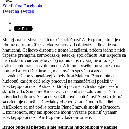
2864
Zdieľať na Facebooku
Tweet na Twitteri
Menej známa slovenská letecká spoločnosť AirExplore, ktorá je na
trhu už od roku 2010 sa viac zameriavala doteraz na lietanie za
hranicami. Celkovo disponuje troma lietadlami, pričom jedno z nich
úspešne prenajíma kambodžskej leteckej spoločnosti. Air Explore sa
má čoskoro viac zameriavať aj na možnosti v krajine a rozvíjať
ďalšiu spoluprácu so zahraničím. A k tomu všetkému si prizvú na
pomoc Brucea Dickinsona, metalového speváka a azda
najznámejšieho z metalovej kapely Iron Maiden. Bruce mimo
hudobnú kariéru celé roky pracoval na manažérskej pozícií v
leteckej spoločnosti Astraeus, ktorá po zmenách stratégie neskôr
skrachovala. Samotný Bruce však nelenil a so zdravou časťou
pôvodného tímu v Astraeus založil novú spoločnosť SkyGo, ktorá
sa orientuje najmä na špeciálny obchod s prenájmom lietadiel.
AirExplore sa má podľa portálu PlaneCrazy.sk spojiť s Bruceom
Dickinsonom, aby tak spoločne mohli výrazne posilniť význam
leteckej spoločnosti Air Explore v každom smere.
Bruce bude aj pilotom a nie jediným hudobníkom v kabíne