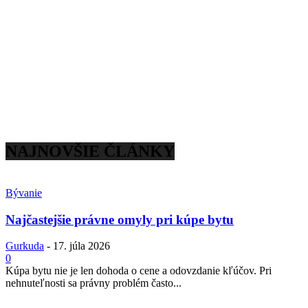
NAJNOVŠIE ČLÁNKY
Bývanie
Najčastejšie právne omyly pri kúpe bytu
Gurkuda
-
17. júla 2026
0
Kúpa bytu nie je len dohoda o cene a odovzdanie kľúčov. Pri
nehnuteľnosti sa právny problém často...