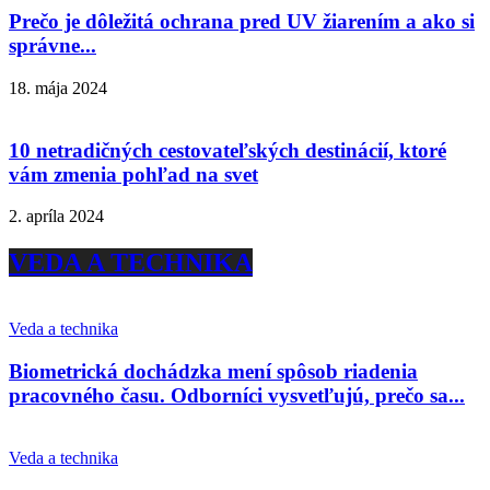
Prečo je dôležitá ochrana pred UV žiarením a ako si
správne...
18. mája 2024
10 netradičných cestovateľských destinácií, ktoré
vám zmenia pohľad na svet
2. apríla 2024
VEDA A TECHNIKA
Veda a technika
Biometrická dochádzka mení spôsob riadenia
pracovného času. Odborníci vysvetľujú, prečo sa...
Veda a technika