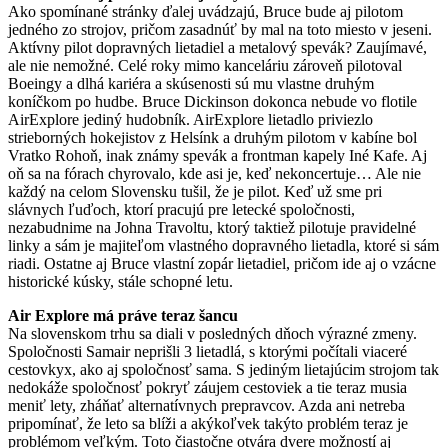
Ako spomínané stránky ďalej uvádzajú, Bruce bude aj pilotom
jedného zo strojov, pričom zasadnúť by mal na toto miesto v jeseni.
Aktívny pilot dopravných lietadiel a metalový spevák? Zaujímavé,
ale nie nemožné. Celé roky mimo kanceláriu zároveň pilotoval
Boeingy a dlhá kariéra a skúsenosti sú mu vlastne druhým
koníčkom po hudbe. Bruce Dickinson dokonca nebude vo flotile
AirExplore jediný hudobník. AirExplore lietadlo priviezlo
strieborných hokejistov z Helsínk a druhým pilotom v kabíne bol
Vratko Rohoň, inak známy spevák a frontman kapely Iné Kafe. Aj
oň sa na fórach chyrovalo, kde asi je, keď nekoncertuje… Ale nie
každý na celom Slovensku tušil, že je pilot. Keď už sme pri
slávnych ľuďoch, ktorí pracujú pre letecké spoločnosti,
nezabudnime na Johna Travoltu, ktorý taktiež pilotuje pravidelné
linky a sám je majiteľom vlastného dopravného lietadla, ktoré si sám
riadi. Ostatne aj Bruce vlastní zopár lietadiel, pričom ide aj o vzácne
historické kúsky, stále schopné letu.
Air Explore má práve teraz šancu
Na slovenskom trhu sa diali v posledných dňoch výrazné zmeny.
Spoločnosti Samair neprišli 3 lietadlá, s ktorými počítali viaceré
cestovkyx, ako aj spoločnosť sama. S jediným lietajúcim strojom tak
nedokáže spoločnosť pokryť záujem cestoviek a tie teraz musia
meniť lety, zháňať alternatívnych prepravcov. Azda ani netreba
pripomínať, že leto sa blíži a akýkoľvek takýto problém teraz je
problémom veľkým. Toto čiastočne otvára dvere možností aj