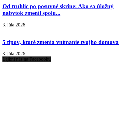
Od truhlíc po posuvné skrine: Ako sa úložný
nábytok zmenil spolu...
3. júla 2026
5 tipov, ktoré zmenia vnímanie tvojho domova
3. júla 2026
Lajkni nás na Facebooku