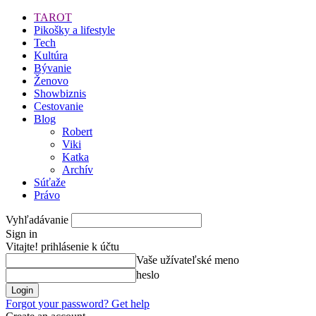
TAROT
Pikošky a lifestyle
Tech
Kultúra
Bývanie
Ženovo
Showbiznis
Cestovanie
Blog
Robert
Viki
Katka
Archív
Súťaže
Právo
Vyhľadávanie
Sign in
Vitajte! prihlásenie k účtu
Vaše užívateľské meno
heslo
Forgot your password? Get help