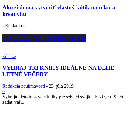
Ako si doma vytvoriť vlastný kútik na relax a
kreativitu
- Reklama -
SÚŤAŽE NA INTERNETE
Súťaže
VYHRAJ TRI KNIHY IDEÁLNE NA DLHÉ
LETNÉ VEČERY
Redakcia zaujímavostí
-
23. júla 2019
0
Vyhrajte tieto tri skvelé knihy pre seba či svojich blízkych! Stačí
zadať váš...