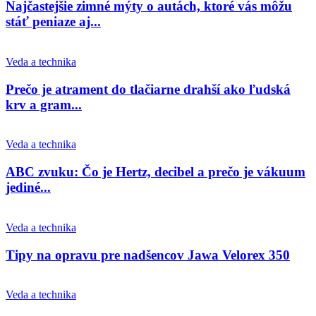
Najčastejšie zimné mýty o autách, ktoré vás môžu
stáť peniaze aj...
Veda a technika
Prečo je atrament do tlačiarne drahší ako ľudská
krv a gram...
Veda a technika
ABC zvuku: Čo je Hertz, decibel a prečo je vákuum
jediné...
Veda a technika
Tipy na opravu pre nadšencov Jawa Velorex 350
Veda a technika