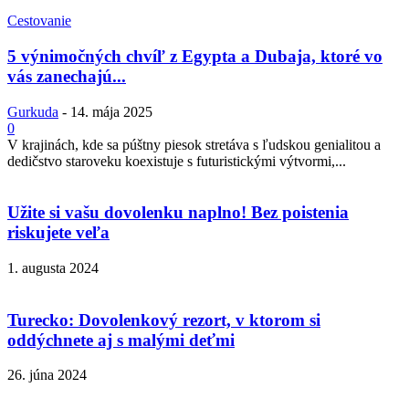
Cestovanie
5 výnimočných chvíľ z Egypta a Dubaja, ktoré vo
vás zanechajú...
Gurkuda
-
14. mája 2025
0
V krajinách, kde sa púštny piesok stretáva s ľudskou genialitou a
dedičstvo staroveku koexistuje s futuristickými výtvormi,...
Užite si vašu dovolenku naplno! Bez poistenia
riskujete veľa
1. augusta 2024
Turecko: Dovolenkový rezort, v ktorom si
oddýchnete aj s malými deťmi
26. júna 2024