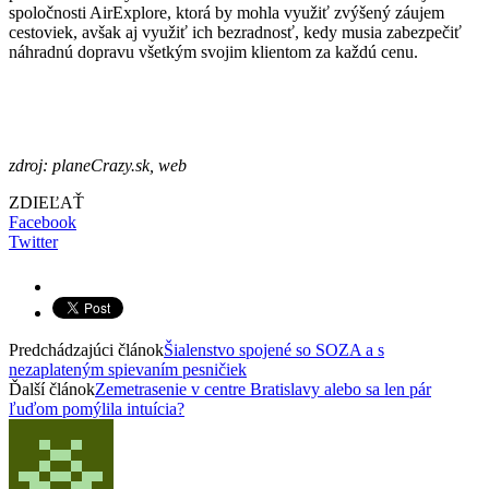
spoločnosti AirExplore, ktorá by mohla využiť zvýšený záujem
cestoviek, avšak aj využiť ich bezradnosť, kedy musia zabezpečiť
náhradnú dopravu všetkým svojim klientom za každú cenu.
zdroj: planeCrazy.sk, web
ZDIEĽAŤ
Facebook
Twitter
Predchádzajúci článok
Šialenstvo spojené so SOZA a s
nezaplateným spievaním pesničiek
Ďalší článok
Zemetrasenie v centre Bratislavy alebo sa len pár
ľuďom pomýlila intuícia?