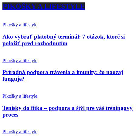
PIKOŠKY A LIFESTYLE
Pikošky a lifestyle
Ako vybrať platobný terminál: 7 otázok, ktoré si
položiť pred rozhodnutím
Pikošky a lifestyle
Prírodná podpora trávenia a imunity: čo naozaj
funguje?
Pikošky a lifestyle
Tenisky do fitka – podpora a štýl pre váš tréningový
proces
Pikošky a lifestyle