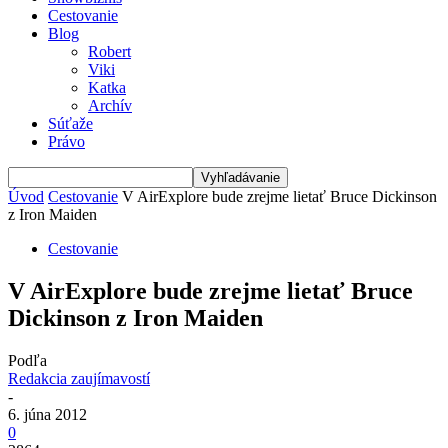
Cestovanie
Blog
Robert
Viki
Katka
Archív
Súťaže
Právo
Úvod
Cestovanie
V AirExplore bude zrejme lietať Bruce Dickinson
z Iron Maiden
Cestovanie
V AirExplore bude zrejme lietať Bruce
Dickinson z Iron Maiden
Podľa
Redakcia zaujímavostí
-
6. júna 2012
0