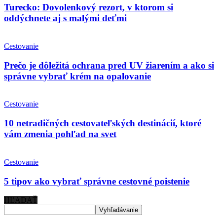
Turecko: Dovolenkový rezort, v ktorom si
oddýchnete aj s malými deťmi
Cestovanie
Prečo je dôležitá ochrana pred UV žiarením a ako si
správne vybrať krém na opalovanie
Cestovanie
10 netradičných cestovateľských destinácií, ktoré
vám zmenia pohľad na svet
Cestovanie
5 tipov ako vybrať správne cestovné poistenie
HĽADAŤ