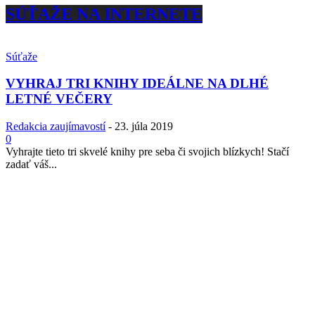
SÚŤAŽE NA INTERNETE
Súťaže
VYHRAJ TRI KNIHY IDEÁLNE NA DLHÉ
LETNÉ VEČERY
Redakcia zaujímavostí
-
23. júla 2019
0
Vyhrajte tieto tri skvelé knihy pre seba či svojich blízkych! Stačí
zadať váš...