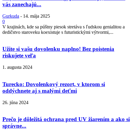
vás zanechajú...
Gurkuda
-
14. mája 2025
0
V krajinách, kde sa púštny piesok stretáva s ľudskou genialitou a
dedičstvo staroveku koexistuje s futuristickými výtvormi,...
Užite si vašu dovolenku naplno! Bez poistenia
riskujete veľa
1. augusta 2024
Turecko: Dovolenkový rezort, v ktorom si
oddýchnete aj s malými deťmi
26. júna 2024
Prečo je dôležitá ochrana pred UV žiarením a ako si
správne...