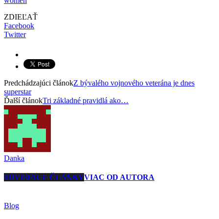
women
ZDIEĽAŤ
Facebook
Twitter
Predchádzajúci článok
Z bývalého vojnového veterána je dnes
superstar
Ďalší článok
Tri základné pravidlá ako…
Danka
SÚVISIACE ČLÁNKY
VIAC OD AUTORA
Blog