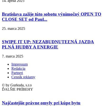
14. apríla 2025
Bratislava zažije túto sobotu výnimočný OPEN TO
CLOSE SET od Paul...
25. marca 2025
SWIPE IT UP: NEZABUDNUTEĽNÁ JAZDA
PLNÁ HUDBY A ENERGIE
7. marca 2025
Impressum
Redakcia
Partneri
Cenník reklamy
© by Gurkuda, s.r.o
ĎALŠIE PRÍBEHY
Najčastejšie právne omyly pri kúpe bytu