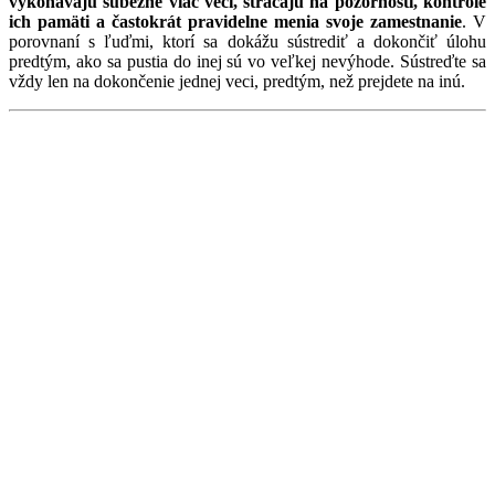
vykonávajú súbežne viac vecí, strácajú na pozornosti, kontrole
ich pamäti a častokrát pravidelne menia svoje zamestnanie
. V
porovnaní s ľuďmi, ktorí sa dokážu sústrediť a dokončiť úlohu
predtým, ako sa pustia do inej sú vo veľkej nevýhode. Sústreďte sa
vždy len na dokončenie jednej veci, predtým, než prejdete na inú.