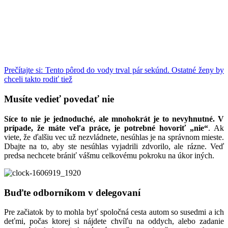
Prečítajte si: Tento pôrod do vody trval pár sekúnd. Ostatné ženy by
chceli takto rodiť tiež
Musíte vedieť povedať nie
Síce to nie je jednoduché, ale mnohokrát je to nevyhnutné. V
prípade, že máte veľa práce, je potrebné hovoriť „nie“
. Ak
viete, že ďalšiu vec už nezvládnete, nesúhlas je na správnom mieste.
Dbajte na to, aby ste nesúhlas vyjadrili zdvorilo, ale rázne. Veď
predsa nechcete brániť vášmu celkovému pokroku na úkor iných.
Buďte odborníkom v delegovaní
Pre začiatok by to mohla byť spoločná cesta autom so susedmi a ich
deťmi, počas ktorej si nájdete chvíľu na oddych, alebo zadanie