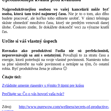
Najproduktívnejšou osobou vo vašej kancelárií môže byť
osoba, ktorá tam trávi najmenej času.
Nie je to o tom, ako dlho
budete pracovať, ale koľko toho stihnete urobiť. V rámci tréningu
skúste obmedziť množstvo času, ktorý ste predtým venovali danej
úlohe. Čoskoro zistíte, že dokážete dokončiť veci za výrazne kratší
čas.
Určite si váš vlastný úspech
Rovnako ako produktívni ľudia nie sú perfekcionisti,
neporovnávajú sa ani s ostatnými.
Považujú to za stratu času a
energie, ktorú potrebujú na svoje vlastné povinnosti. Namiesto toho
sa plne sústreďte na vaše povinnosti a netrápte sa tým, čo ostatní
robia. Byť produktívna žena je zábava 🙂
Čítajte tiež:
Zvládnite umenie riasenky s týmito 9 tipmi pre krásu
Prečítajte sa: Čo o vás hovorí vaša tvár?
Zdroj:
http://www.purewow.com/wellness/secrets-of-productive-