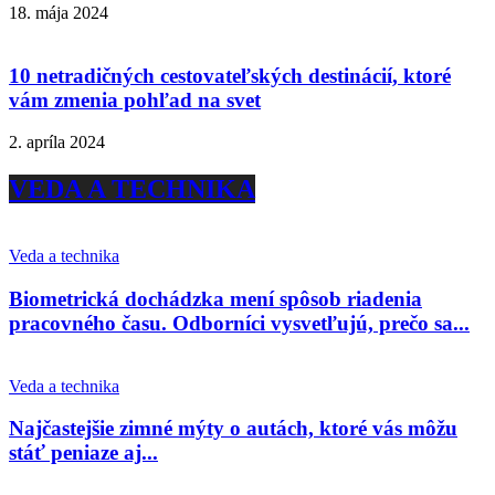
18. mája 2024
10 netradičných cestovateľských destinácií, ktoré
vám zmenia pohľad na svet
2. apríla 2024
VEDA A TECHNIKA
Veda a technika
Biometrická dochádzka mení spôsob riadenia
pracovného času. Odborníci vysvetľujú, prečo sa...
Veda a technika
Najčastejšie zimné mýty o autách, ktoré vás môžu
stáť peniaze aj...