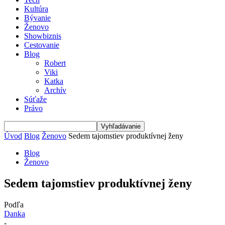
Kultúra
Bývanie
Ženovo
Showbiznis
Cestovanie
Blog
Robert
Viki
Katka
Archív
Súťaže
Právo
Úvod
Blog
Ženovo
Sedem tajomstiev produktívnej ženy
Blog
Ženovo
Sedem tajomstiev produktívnej ženy
Podľa
Danka
-