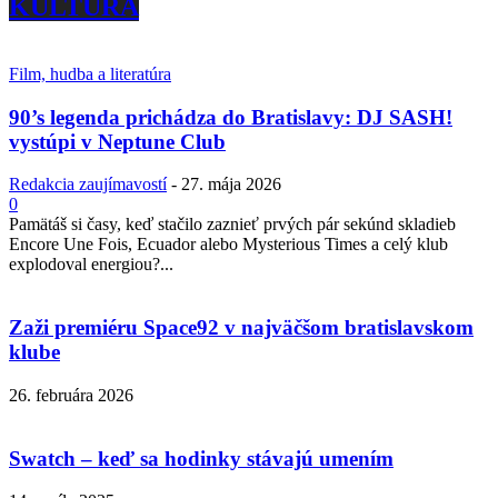
KULTÚRA
Film, hudba a literatúra
90’s legenda prichádza do Bratislavy: DJ SASH!
vystúpi v Neptune Club
Redakcia zaujímavostí
-
27. mája 2026
0
Pamätáš si časy, keď stačilo zaznieť prvých pár sekúnd skladieb
Encore Une Fois, Ecuador alebo Mysterious Times a celý klub
explodoval energiou?...
Zaži premiéru Space92 v najväčšom bratislavskom
klube
26. februára 2026
Swatch – keď sa hodinky stávajú umením