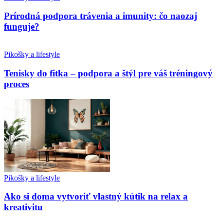
Prírodná podpora trávenia a imunity: čo naozaj
funguje?
Pikošky a lifestyle
Tenisky do fitka – podpora a štýl pre váš tréningový
proces
Pikošky a lifestyle
Ako si doma vytvoriť vlastný kútik na relax a
kreativitu