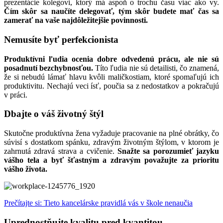
prezentácie kolegovi, ktorý má aspoň o trochu času viac ako vy.
Čím skôr sa naučíte delegovať, tým skôr budete mať čas sa
zamerať na vaše najdôležitejšie povinnosti.
Nemusíte byť perfekcionista
Produktívni ľudia ocenia dobre odvedenú prácu, ale nie sú
posadnutí bezchybnosťou.
Títo ľudia nie sú detailisti, čo znamená,
že si nebudú lámať hlavu kvôli maličkostiam, ktoré spomaľujú ich
produktivitu. Nechajú veci ísť, poučia sa z nedostatkov a pokračujú
v práci.
Dbajte o váš životný štýl
Skutočne produktívna žena vyžaduje pracovanie na plné obrátky, čo
súvisí s dostatkom spánku, zdravým životným štýlom, v ktorom je
zahrnutá zdravá strava a cvičenie.
Snažte sa porozumieť jazyku
vášho tela a byť šťastným a zdravým považujte za prioritu
vášho života.
Prečítajte si: Tieto kancelárske pravidlá vás v škole nenaučia
Uprednostňujte kvalitu pred kvantitou