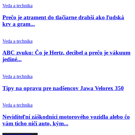
Veda a technika
Prečo je atrament do tlačiarne drahší ako ľudská
krv a gram...
Veda a technika
ABC zvuku: Čo je Hertz, decibel a prečo je vákuum
jediné...
Veda a technika
Tipy na opravu pre nadšencov Jawa Velorex 350
Veda a technika
Neviditeľní záškodníci motorového vozidla alebo čo
vám ticho ničí auto, kým...