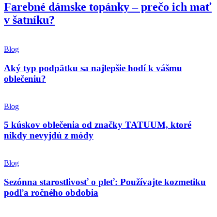
Farebné dámske topánky – prečo ich mať
v šatníku?
Blog
Aký typ podpätku sa najlepšie hodí k vášmu
oblečeniu?
Blog
5 kúskov oblečenia od značky TATUUM, ktoré
nikdy nevyjdú z módy
Blog
Sezónna starostlivosť o pleť: Používajte kozmetiku
podľa ročného obdobia