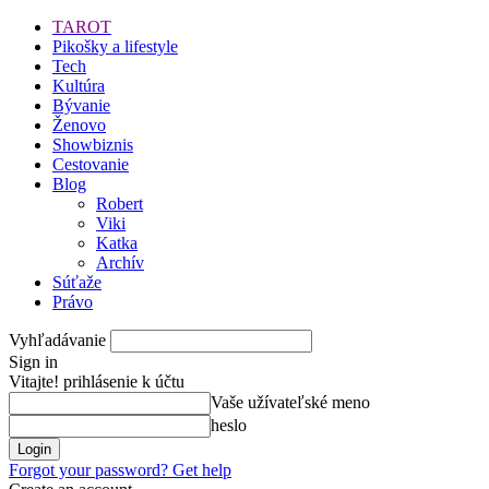
TAROT
Pikošky a lifestyle
Tech
Kultúra
Bývanie
Ženovo
Showbiznis
Cestovanie
Blog
Robert
Viki
Katka
Archív
Súťaže
Právo
Vyhľadávanie
Sign in
Vitajte! prihlásenie k účtu
Vaše užívateľské meno
heslo
Forgot your password? Get help