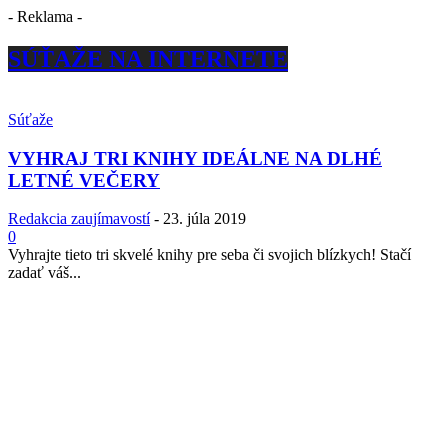
- Reklama -
SÚŤAŽE NA INTERNETE
Súťaže
VYHRAJ TRI KNIHY IDEÁLNE NA DLHÉ
LETNÉ VEČERY
Redakcia zaujímavostí
-
23. júla 2019
0
Vyhrajte tieto tri skvelé knihy pre seba či svojich blízkych! Stačí
zadať váš...