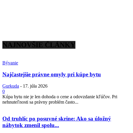
NAJNOVŠIE ČLÁNKY
Bývanie
Najčastejšie právne omyly pri kúpe bytu
Gurkuda
-
17. júla 2026
0
Kúpa bytu nie je len dohoda o cene a odovzdanie kľúčov. Pri
nehnuteľnosti sa právny problém často...
Od truhlíc po posuvné skrine: Ako sa úložný
nábytok zmenil spolu...