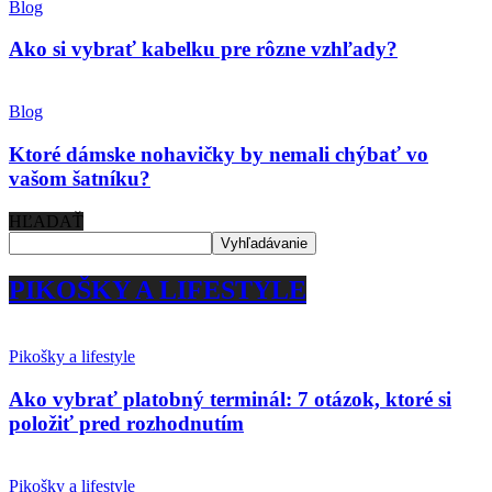
Blog
Ako si vybrať kabelku pre rôzne vzhľady?
Blog
Ktoré dámske nohavičky by nemali chýbať vo
vašom šatníku?
HĽADAŤ
PIKOŠKY A LIFESTYLE
Pikošky a lifestyle
Ako vybrať platobný terminál: 7 otázok, ktoré si
položiť pred rozhodnutím
Pikošky a lifestyle