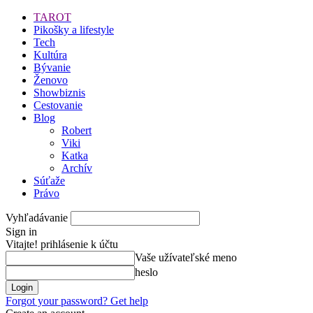
TAROT
Pikošky a lifestyle
Tech
Kultúra
Bývanie
Ženovo
Showbiznis
Cestovanie
Blog
Robert
Viki
Katka
Archív
Súťaže
Právo
Vyhľadávanie
Sign in
Vitajte! prihlásenie k účtu
Vaše užívateľské meno
heslo
Forgot your password? Get help