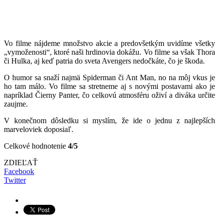
Vo filme nájdeme množstvo akcie a predovšetkým uvidíme všetky
„vymoženosti“, ktoré naši hrdinovia dokážu. Vo filme sa však Thora
či Hulka, aj keď patria do sveta Avengers nedočkáte, čo je škoda.
O humor sa snaží najmä Spiderman či Ant Man, no na môj vkus je
ho tam málo. Vo filme sa stretneme aj s novými postavami ako je
napríklad Čierny Panter, čo celkovú atmosféru oživí a diváka určite
zaujme.
V konečnom dôsledku si myslím, že ide o jednu z najlepších
marveloviek doposiaľ.
Celkové hodnotenie
4/5
ZDIEĽAŤ
Facebook
Twitter