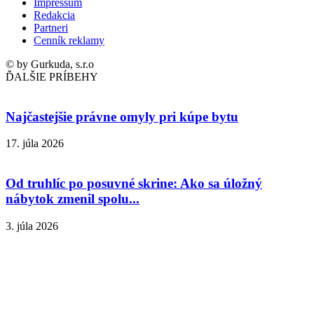
Impressum
Redakcia
Partneri
Cenník reklamy
© by Gurkuda, s.r.o
ĎALŠIE PRÍBEHY
Najčastejšie právne omyly pri kúpe bytu
17. júla 2026
Od truhlíc po posuvné skrine: Ako sa úložný
nábytok zmenil spolu...
3. júla 2026