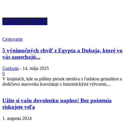
CESTOVANIE
Cestovanie
5 výnimočných chvíľ z Egypta a Dubaja, ktoré vo
vás zanechajú...
Gurkuda
-
14. mája 2025
0
V krajinách, kde sa púštny piesok stretáva s ľudskou genialitou a
dedičstvo staroveku koexistuje s futuristickými výtvormi,...
Užite si vašu dovolenku naplno! Bez poistenia
riskujete veľa
1. augusta 2024