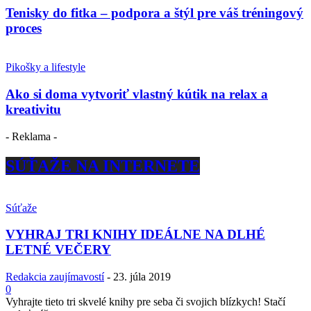
Tenisky do fitka – podpora a štýl pre váš tréningový
proces
Pikošky a lifestyle
Ako si doma vytvoriť vlastný kútik na relax a
kreativitu
- Reklama -
SÚŤAŽE NA INTERNETE
Súťaže
VYHRAJ TRI KNIHY IDEÁLNE NA DLHÉ
LETNÉ VEČERY
Redakcia zaujímavostí
-
23. júla 2019
0
Vyhrajte tieto tri skvelé knihy pre seba či svojich blízkych! Stačí