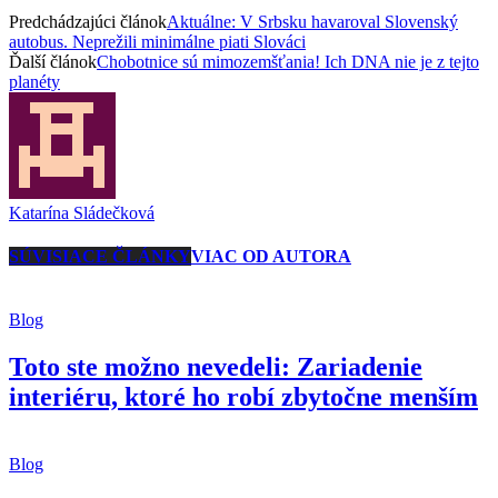
Predchádzajúci článok
Aktuálne: V Srbsku havaroval Slovenský
autobus. Neprežili minimálne piati Slováci
Ďalší článok
Chobotnice sú mimozemšťania! Ich DNA nie je z tejto
planéty
Katarína Sládečková
SÚVISIACE ČLÁNKY
VIAC OD AUTORA
Blog
Toto ste možno nevedeli: Zariadenie
interiéru, ktoré ho robí zbytočne menším
Blog