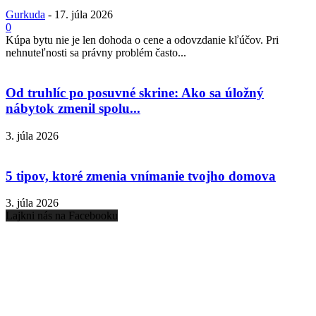
Gurkuda
-
17. júla 2026
0
Kúpa bytu nie je len dohoda o cene a odovzdanie kľúčov. Pri
nehnuteľnosti sa právny problém často...
Od truhlíc po posuvné skrine: Ako sa úložný
nábytok zmenil spolu...
3. júla 2026
5 tipov, ktoré zmenia vnímanie tvojho domova
3. júla 2026
Lajkni nás na Facebooku