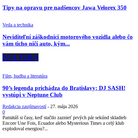
Tipy na opravu pre nadšencov Jawa Velorex 350
Veda a technika
Neviditeľní záškodníci motorového vozidla alebo čo
vám ticho ničí auto, kým...
KULTÚRA
Film, hudba a literatúra
90’s legenda prichádza do Bratislavy: DJ SASH!
vystúpi v Neptune Club
Redakcia zaujímavostí
-
27. mája 2026
0
Pamätáš si časy, keď stačilo zaznieť prvých pár sekúnd skladieb
Encore Une Fois, Ecuador alebo Mysterious Times a celý klub
explodoval energiou?...