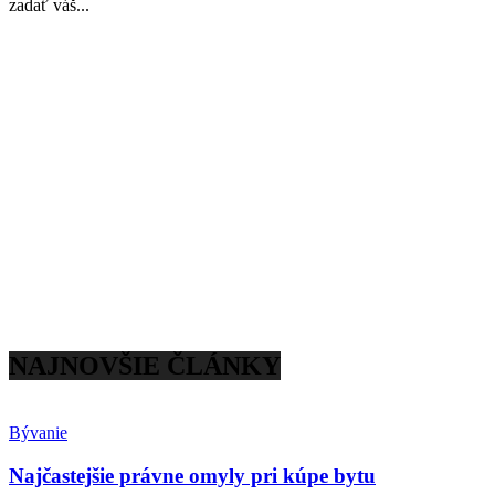
zadať váš...
NAJNOVŠIE ČLÁNKY
Bývanie
Najčastejšie právne omyly pri kúpe bytu