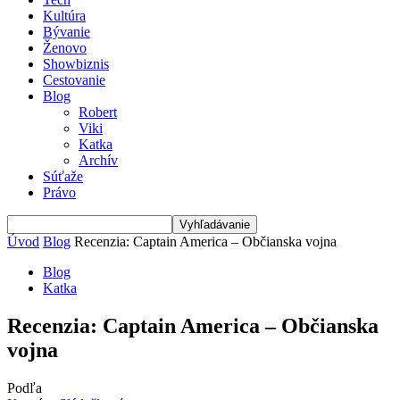
Kultúra
Bývanie
Ženovo
Showbiznis
Cestovanie
Blog
Robert
Viki
Katka
Archív
Súťaže
Právo
Úvod
Blog
Recenzia: Captain America – Občianska vojna
Blog
Katka
Recenzia: Captain America – Občianska
vojna
Podľa