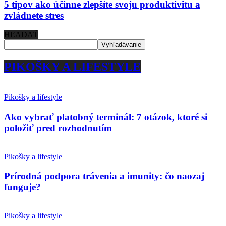
5 tipov ako účinne zlepšíte svoju produktivitu a
zvládnete stres
HĽADAŤ
PIKOŠKY A LIFESTYLE
Pikošky a lifestyle
Ako vybrať platobný terminál: 7 otázok, ktoré si
položiť pred rozhodnutím
Pikošky a lifestyle
Prírodná podpora trávenia a imunity: čo naozaj
funguje?
Pikošky a lifestyle