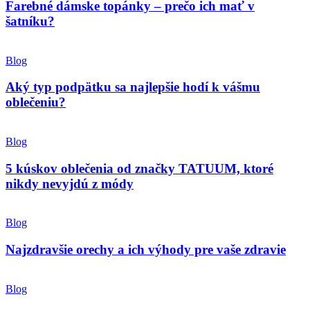
Farebné dámske topánky – prečo ich mať v
šatníku?
Blog
Aký typ podpätku sa najlepšie hodí k vášmu
oblečeniu?
Blog
5 kúskov oblečenia od značky TATUUM, ktoré
nikdy nevyjdú z módy
Blog
Najzdravšie orechy a ich výhody pre vaše zdravie
Blog