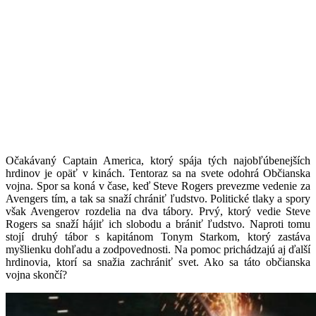
Očakávaný Captain America, ktorý spája tých najobľúbenejších
hrdinov je opäť v kinách. Tentoraz sa na svete odohrá Občianska
vojna. Spor sa koná v čase, keď Steve Rogers prevezme vedenie za
Avengers tím, a tak sa snaží chrániť ľudstvo. Politické tlaky a spory
však Avengerov rozdelia na dva tábory. Prvý, ktorý vedie Steve
Rogers sa snaží hájiť ich slobodu a brániť ľudstvo. Naproti tomu
stojí druhý tábor s kapitánom Tonym Starkom, ktorý zastáva
myšlienku dohľadu a zodpovednosti. Na pomoc prichádzajú aj ďalší
hrdinovia, ktorí sa snažia zachrániť svet. Ako sa táto občianska
vojna skončí?