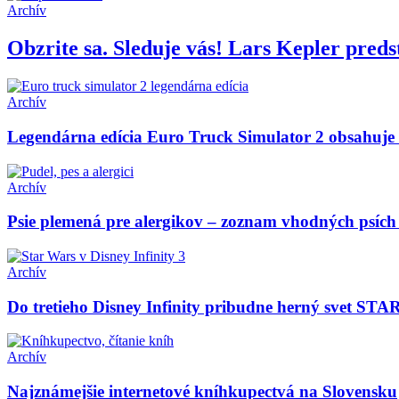
Archív
Obzrite sa. Sleduje vás! Lars Kepler pred
Archív
Legendárna edícia Euro Truck Simulator 2 obsahuje 
Archív
Psie plemená pre alergikov – zoznam vhodných psích
Archív
Do tretieho Disney Infinity pribudne herný svet S
Archív
Najznámejšie internetové kníhkupectvá na Slovensku