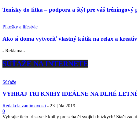
Tenisky do fitka – podpora a štýl pre váš tréningový 
Pikošky a lifestyle
Ako si doma vytvoriť vlastný kútik na relax a kreativ
- Reklama -
SÚŤAŽE NA INTERNETE
Súťaže
VYHRAJ TRI KNIHY IDEÁLNE NA DLHÉ LETN
Redakcia zaujímavostí
-
23. júla 2019
0
Vyhrajte tieto tri skvelé knihy pre seba či svojich blízkych! Stačí zadať