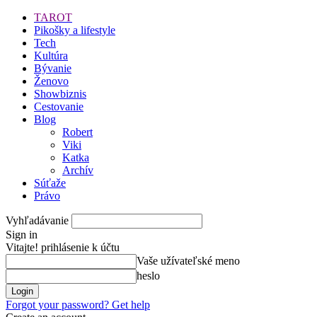
TAROT
Pikošky a lifestyle
Tech
Kultúra
Bývanie
Ženovo
Showbiznis
Cestovanie
Blog
Robert
Viki
Katka
Archív
Súťaže
Právo
Vyhľadávanie
Sign in
Vitajte! prihlásenie k účtu
Vaše užívateľské meno
heslo
Forgot your password? Get help