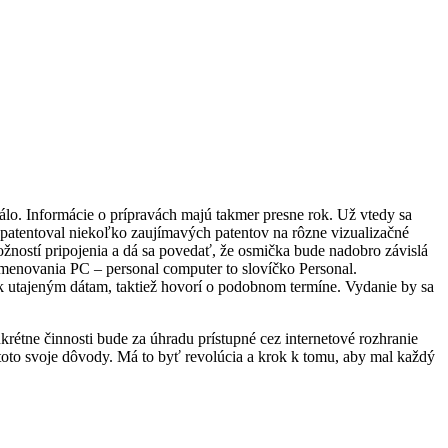
álo. Informácie o prípravách majú takmer presne rok. Už vtedy sa
patentoval niekoľko zaujímavých patentov na rôzne vizualizačné
ností pripojenia a dá sa povedať, že osmička bude nadobro závislá
omenovania PC – personal computer to slovíčko Personal.
 k utajeným dátam, taktiež hovorí o podobnom termíne. Vydanie by sa
rétne činnosti bude za úhradu prístupné cez internetové rozhranie
 toto svoje dôvody. Má to byť revolúcia a krok k tomu, aby mal každý