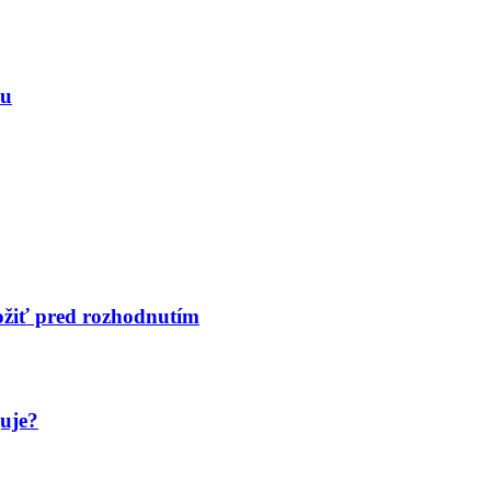
ku
ložiť pred rozhodnutím
guje?