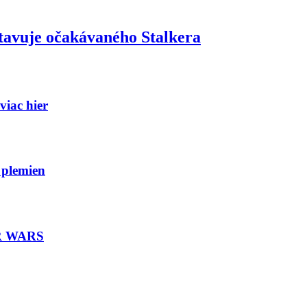
stavuje očakávaného Stalkera
viac hier
 plemien
TAR WARS