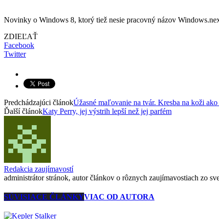
Novinky o Windows 8, ktorý tiež nesie pracovný názov Windows.next,
ZDIEĽAŤ
Facebook
Twitter
Predchádzajúci článok
Úžasné maľovanie na tvár. Kresba na koži ako 
Ďalší článok
Katy Perry, jej výstrih lepší než jej parfém
Redakcia zaujímavostí
administrátor stránok, autor článkov o rôznych zaujímavostiach zo svet
SÚVISIACE ČLÁNKY
VIAC OD AUTORA