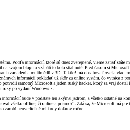
ému. Podľa informácií, ktoré sú dnes zverejnené, vieme zatiaľ stále m
l na svojom blogu a vzápätí to bolo stiahnuté.
Pred časom si Microsoft 
ia zariadení a multimédií v 3D. Taktiež má obsahovať oveľa viac mož
 známych informácií pokladať už skôr za online systém, čo vytráca z p
 potvrdil samotný Microsoft a jeden ruský hacker, ktorý sa vraj dostal
ri roky po vydaní Windows 7.
informácií bude v podstate len akýmsi jadrom, a všetko ostatné na konk
val všetko offline, či online a priamo?“. Zdá sa, že Microsoft má pre
ho zarobí neuveriteľné miliardy dolárov ročne.