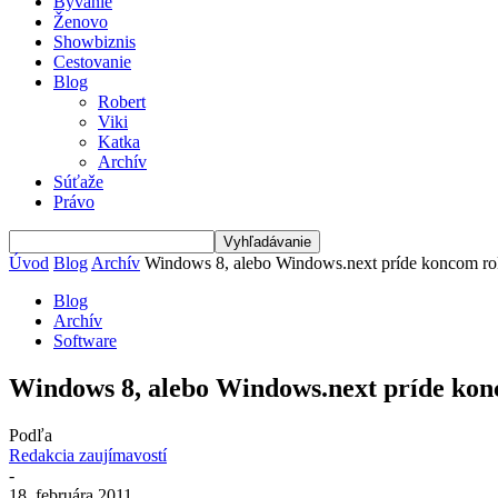
Bývanie
Ženovo
Showbiznis
Cestovanie
Blog
Robert
Viki
Katka
Archív
Súťaže
Právo
Úvod
Blog
Archív
Windows 8, alebo Windows.next príde koncom r
Blog
Archív
Software
Windows 8, alebo Windows.next príde ko
Podľa
Redakcia zaujímavostí
-
18. februára 2011