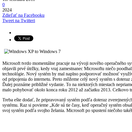
0
2024
Zdieľať na Facebooku
Tweet na Twitteri
Microsoft tvrdo momentálne pracuje na vývoji nového operačného syst
objavili prvé útržky, kedy vraj zamestnanec Microsoftu niečo poodhali
technológie. Nový systém by mal naplno podporovať možnosť využívan
od pripojenia do internetu. Preto môžeme celý nový systém s doteraz
Ďalej poznáme približné vydanie. To na niektorých miestach nepriamo
malo pohybovať okolo konca roku 2012 až začiatku 2013. Celkovo t
Treba ešte dodať, že pripravovaný systém podľa doteraz zverejnených 
systému. Raz si povieme „Kde sú tie časy, keď operačný systém obsaho
svoj systém podľa svojho želania. Microsoft po spustení niečoho také