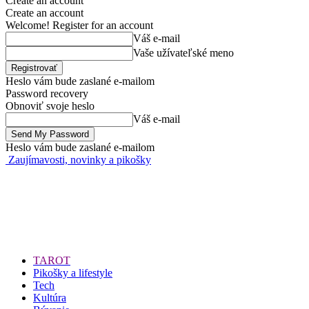
Create an account
Create an account
Welcome! Register for an account
Váš e-mail
Vaše užívateľské meno
Heslo vám bude zaslané e-mailom
Password recovery
Obnoviť svoje heslo
Váš e-mail
Heslo vám bude zaslané e-mailom
Zaujímavosti, novinky a pikošky
TAROT
Pikošky a lifestyle
Tech
Kultúra