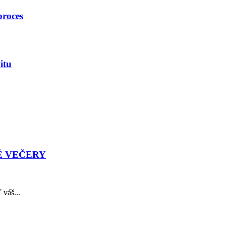
proces
itu
É VEČERY
 váš...