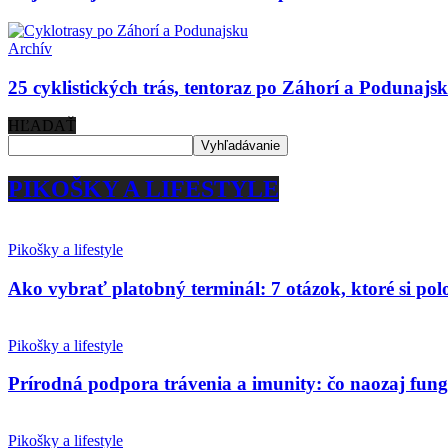
Archív
25 cyklistických trás, tentoraz po Záhorí a Podunajs
HĽADAŤ
PIKOŠKY A LIFESTYLE
Pikošky a lifestyle
Ako vybrať platobný terminál: 7 otázok, ktoré si po
Pikošky a lifestyle
Prírodná podpora trávenia a imunity: čo naozaj fun
Pikošky a lifestyle