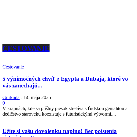
CESTOVANIE
Cestovanie
5 výnimočných chvíľ z Egypta a Dubaja, ktoré vo
vás zanechajú...
Gurkuda
-
14. mája 2025
0
V krajinách, kde sa púštny piesok stretáva s ľudskou genialitou a
dedičstvo staroveku koexistuje s futuristickými výtvormi,...
Užite si vašu dovolenku naplno! Bez poistenia