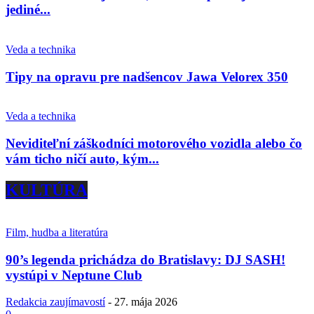
jediné...
Veda a technika
Tipy na opravu pre nadšencov Jawa Velorex 350
Veda a technika
Neviditeľní záškodníci motorového vozidla alebo čo
vám ticho ničí auto, kým...
KULTÚRA
Film, hudba a literatúra
90’s legenda prichádza do Bratislavy: DJ SASH!
vystúpi v Neptune Club
Redakcia zaujímavostí
-
27. mája 2026