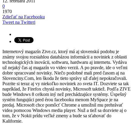
12. februára 2011
0
1970
Zdieľať na Facebooku
Tweet na Twitteri
Internetový magazín Zive.cz, ktorý má aj slovenskú podobu je
známy svojou rozsiahlou databázou informácii a noviniek z oblasti
technologických inovácii, softwaru, hardwaru aj internetu. Vydáva
už nejaký čas aj magazín vo video verzii. A po pravde, ide o veľmi
dobre spracované novinky. Niečo podobné mali pred časom aj na
Slovenciny.Com, len škoda že tieto správy už ďalej nepokračovali.
Pozrite si teraz aj vy niekoľko noviniek zo sveta IT. Dozviete sa tak
napríklad, že Firefox chystá novinky, Microsoft taktiež. Podľa ZIVE
bude Windows 8 celkom iný než prechádzajúce systémy. Úspešný
systém fungujúci pred érou facebooku menom MySpace je na
predaj. Microsoft chce pomôcť Chrome a umožnil mu prehrávať
videa pomocou Windows media player. Nuž a tiež sa dozviete aj o
tom, že v Nokii prídu veľké zmeny a bude sa sťahovať do
Kalifornie.