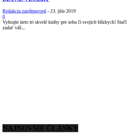
Redakcia zaujímavostí
-
23. júla 2019
0
Vyhrajte tieto tri skvelé knihy pre seba či svojich blízkych! Stačí
zadať váš...
NAJNOVŠIE ČLÁNKY