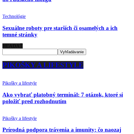
Technológie
Sexuálne roboty pre starších či osamelých a ich
temné stránky
HĽADAŤ
PIKOŠKY A LIFESTYLE
Pikošky a lifestyle
Ako vybrať platobný terminál: 7 otázok, ktoré si
položiť pred rozhodnutím
Pikošky a lifestyle
Prírodná podpora trávenia a imunity: čo naozaj