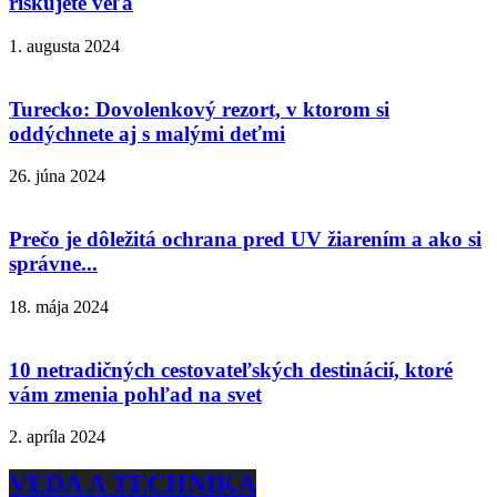
riskujete veľa
1. augusta 2024
Turecko: Dovolenkový rezort, v ktorom si
oddýchnete aj s malými deťmi
26. júna 2024
Prečo je dôležitá ochrana pred UV žiarením a ako si
správne...
18. mája 2024
10 netradičných cestovateľských destinácií, ktoré
vám zmenia pohľad na svet
2. apríla 2024
VEDA A TECHNIKA