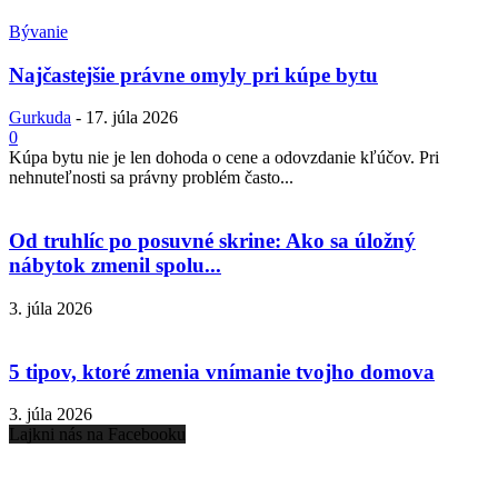
Bývanie
Najčastejšie právne omyly pri kúpe bytu
Gurkuda
-
17. júla 2026
0
Kúpa bytu nie je len dohoda o cene a odovzdanie kľúčov. Pri
nehnuteľnosti sa právny problém často...
Od truhlíc po posuvné skrine: Ako sa úložný
nábytok zmenil spolu...
3. júla 2026
5 tipov, ktoré zmenia vnímanie tvojho domova
3. júla 2026
Lajkni nás na Facebooku