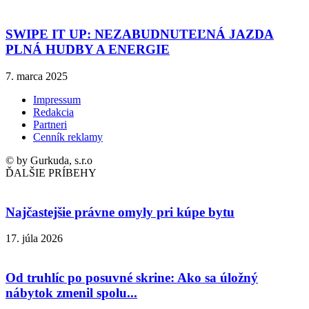
SWIPE IT UP: NEZABUDNUTEĽNÁ JAZDA
PLNÁ HUDBY A ENERGIE
7. marca 2025
Impressum
Redakcia
Partneri
Cenník reklamy
© by Gurkuda, s.r.o
ĎALŠIE PRÍBEHY
Najčastejšie právne omyly pri kúpe bytu
17. júla 2026
Od truhlíc po posuvné skrine: Ako sa úložný
nábytok zmenil spolu...