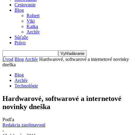
Cestovanie
Blog
Robert
Viki
Katka
Archív
Súťaže
Právo
Úvod
Blog
Archív
Hardwarové, softwarové a internetové novinky
dneška
Blog
Archív
Technológie
Hardwarové, softwarové a internetové
novinky dneška
Podľa
Redakcia zaujímavostí
-