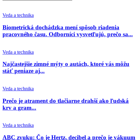
Veda a technika
Biometrická dochádzka mení spôsob riadenia
pracovného času. Odborníci vysvetľujú, prečo sa...
Veda a technika
Najčastejšie zimné mýty o autách, ktoré vás môžu
stáť peniaze aj...
Veda a technika
Prečo je atrament do tlačiarne drahší ako ľudská
krv a gram...
Veda a technika
ABC zvuku: Čo je Hertz, decibel a prečo je vákuum