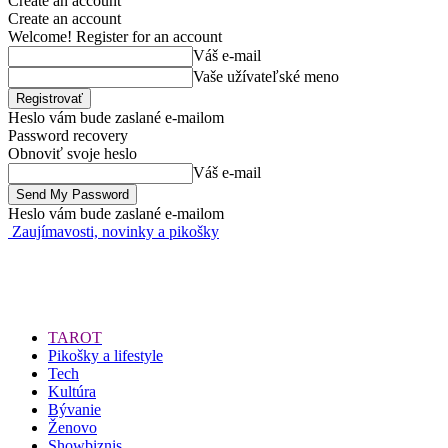
Create an account
Create an account
Welcome! Register for an account
Váš e-mail
Vaše užívateľské meno
Heslo vám bude zaslané e-mailom
Password recovery
Obnoviť svoje heslo
Váš e-mail
Heslo vám bude zaslané e-mailom
Zaujímavosti, novinky a pikošky
TAROT
Pikošky a lifestyle
Tech
Kultúra
Bývanie
Ženovo
Showbiznis