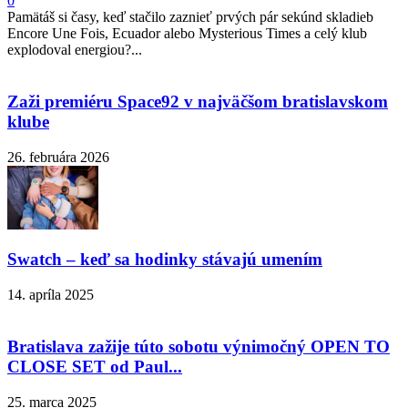
0
Pamätáš si časy, keď stačilo zaznieť prvých pár sekúnd skladieb
Encore Une Fois, Ecuador alebo Mysterious Times a celý klub
explodoval energiou?...
Zaži premiéru Space92 v najväčšom bratislavskom
klube
26. februára 2026
Swatch – keď sa hodinky stávajú umením
14. apríla 2025
Bratislava zažije túto sobotu výnimočný OPEN TO
CLOSE SET od Paul...
25. marca 2025