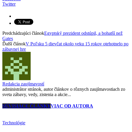
Twitter
Predchádzajúci článok
Egyptský prezident odstúpil, a bohatší než
Gates
Ďalší článok
V Poľsku 5 dievčat okolo veku 15 rokov otehotnelo po
zábavnej hre
Redakcia zaujímavostí
administrátor stránok, autor článkov o rôznych zaujímavostiach zo
sveta zábavy, vedy, zistenia a akcie...
SÚVISIACE ČLÁNKY
VIAC OD AUTORA
Technológie