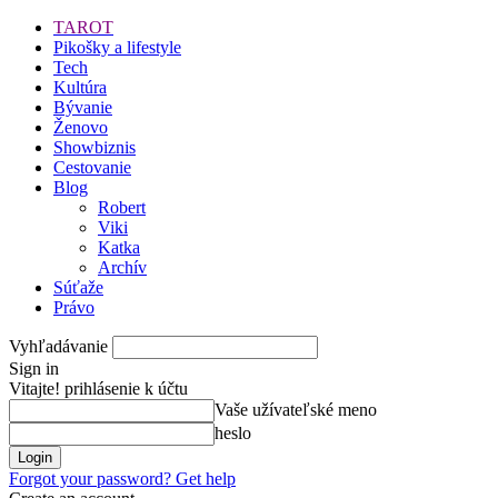
TAROT
Pikošky a lifestyle
Tech
Kultúra
Bývanie
Ženovo
Showbiznis
Cestovanie
Blog
Robert
Viki
Katka
Archív
Súťaže
Právo
Vyhľadávanie
Sign in
Vitajte! prihlásenie k účtu
Vaše užívateľské meno
heslo
Forgot your password? Get help