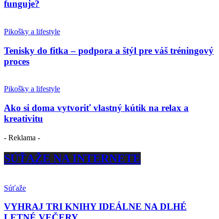
funguje?
Pikošky a lifestyle
Tenisky do fitka – podpora a štýl pre váš tréningový
proces
Pikošky a lifestyle
Ako si doma vytvoriť vlastný kútik na relax a
kreativitu
- Reklama -
SÚŤAŽE NA INTERNETE
Súťaže
VYHRAJ TRI KNIHY IDEÁLNE NA DLHÉ
LETNÉ VEČERY